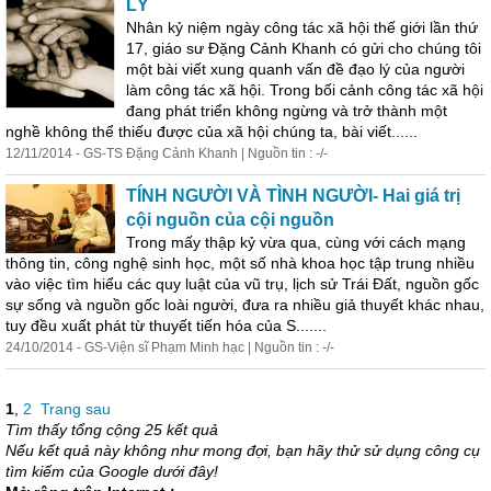
LÝ
Nhân kỷ niệm ngày công tác xã hội thế giới lần thứ
17, giáo sư Đặng Cảnh Khanh có gửi cho chúng tôi
một bài viết xung quanh vấn đề đạo lý của người
làm công tác xã hội. Trong bối cảnh công tác xã hội
đang phát triển không ngừng và trở thành một
nghề không thể thiếu được của xã hội chúng ta, bài viết......
12/11/2014 - GS-TS Đặng Cảnh Khanh | Nguồn tin : -/-
TÍNH NGƯỜI VÀ TÌNH NGƯỜI- Hai giá trị
cội nguồn của cội nguồn
Trong mấy thập kỷ vừa qua, cùng với cách mạng
thông
tin
, công nghệ sinh học, một số nhà khoa học tập trung nhiều
vào việc tìm hiểu các quy luật của vũ trụ, lịch sử Trái Đất, nguồn gốc
sự sống và nguồn gốc loài người, đưa ra nhiều giả thuyết khác nhau,
tuy đều xuất phát từ thuyết tiến hóa của S.......
24/10/2014 - GS-Viện sĩ Phạm Minh hạc | Nguồn tin : -/-
1
,
2
Trang sau
Tìm thấy tổng cộng 25 kết quả
Nếu kết quả này không như mong đợi, bạn hãy thử sử dụng công cụ
tìm kiếm của Google dưới đây!