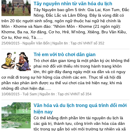
Tây nguyên nhìn từ văn hóa du lịch
Tây Nguyên bao gồm 5 tỉnh: Gia Lai, Kon Tum, Đắc
Nông, Đắc Lắc và Lâm Đồng. Đây là vùng đất có
trên 20 tộc người sinh sống, ngôn ngữ thuộc hai ngữ hệ chính là
Môn - Khơme và Nam đảo: “Nhóm Môn - Khơme (21 ngôn ngữ):
Khơme, Ba na, Xơ đăng, Cơ ho, Hrê, M'nông, Xtiêng, Bru Vân Kiều,
Cơ tu, Khơ mú, Tà......
25/09/2015 - Nguyễn Văn Bốn | Nguồn tin : Tạp chí VHNT số 352
Trẻ em với trò chơi dân gian
Trò chơi dân gian từng là một phần ký ức không thể
phai mờ đối với thiếu nhi trong hành trang khôn
lớn, thì giờ đây đang ngày một xa dần và có nguy
cơ mất đi trong sự hờ hững của chính các em. Thực tế xã hội đã
phần nào phản ánh được xu thế vui chơi của trẻ hiện nay, khi mà
những đồ chơi hiện đại......
10/08/2015 - Tuệ Sam | Nguồn tin : Tạp chí VHNT số 354
Văn hóa và du lịch trong quá trình đổi mới
hiện nay
Có thể khẳng định phần lớn tài nguyên du lịch là
các giá trị, thành
tự
u, công trình văn hóa của dân
tộc trong sự gắn bó với môi trường
tự
nhiên và xã