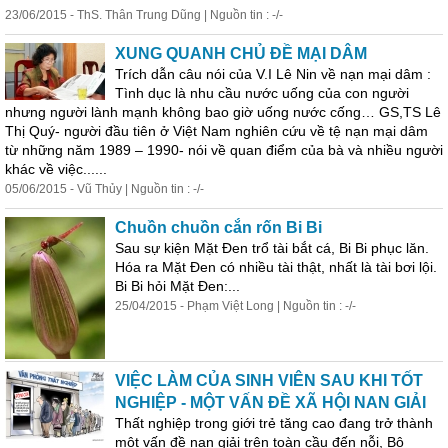
23/06/2015 - ThS. Thân Trung Dũng | Nguồn tin : -/-
XUNG QUANH CHỦ ĐỀ MẠI DÂM
Trích dẫn câu nói của V.I Lê Nin về nạn mại dâm :
Tình dục là nhu cầu nước uống của con người
nhưng người lành mạnh không bao giờ uống nước cống… GS,TS Lê
Thị Quý- người đầu tiên ở Việt Nam nghiên cứu về tệ nạn mại dâm
từ những năm 1989 – 1990- nói về quan điểm của bà và nhiều người
khác về việc......
05/06/2015 - Vũ Thủy | Nguồn tin : -/-
Chuồn chuồn cắn rốn Bi Bi
Sau sự kiện Mặt Đen trổ tài bắt cá, Bi Bi phục lăn.
Hóa ra Mặt Đen có nhiều tài thật, nhất là tài bơi lội.
Bi Bi hỏi Mặt Đen:...
25/04/2015 - Phạm Việt Long | Nguồn tin : -/-
VIỆC LÀM CỦA SINH VIÊN SAU KHI TỐT
NGHIỆP - MỘT VẤN ĐỀ XÃ HỘI NAN GIẢI
Thất nghiệp trong giới trẻ tăng cao đang trở thành
một vấn đề nan giải trên toàn cầu đến nỗi, Bộ