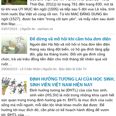
Thời Đại, 2011)) từ trang 761 đến trang 830, mô tả
từ khi vua UY MỤC lên ngôi (1505) và tiếp sau 5 đời vua Lê nữa, tình
hình nước Đại Việt vô cùng rối ren. Từ khi MẠC ĐĂNG DUNG lên
ngôi (1527), được ba năm “trong cõi tạm yên”, và mấy năm sau dưới
thời Mạc......
03/07/2015 - | Nguồn tin : vanhien.vn
Để đừng vã mồ hôi khi cầm hóa đơn điện
Người dân Hà Nội vã mồ hôi vì hóa đơn tiền điện
tháng sáu tăng đột biến, có hộ gia đình tăng gấp
đôi, gấp ba tháng trước. Đối với gia đình công
chức, trả vài triệu đồng tiền điện cho một tháng tất nhiên quá xót
ruột....
29/06/2015 - Lê Chân Nhân | Nguồn tin : Báo điện tử Dân Trí
ĐỊNH HƯỚNG TƯƠNG LAI CỦA HỌC SINH,
SINH VIÊN VIỆT NAM HIỆN NAY
Định hướng tương lai (ĐHTL) của của học sinh,
sinh viên (HS,SV) là một trong những khía cạnh hết
sức quan trọng trong định hướng giá trị. ĐHTL là mục đích của cuộc
sống mà mỗi người, mỗi dân tộc khát khao muốn đạt được. Để
hướng tới mục đích đó, cần phải có kế hoạch hành động để vươn
tới. ĐHTL của......