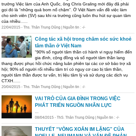
trưởng Việc làm của Anh Quốc, ông Chris Graling mới đây đã phải
gọi đó là “những quả bom nổ chậm”. Ở Việt Nam vấn đề việc làm
cho sinh viên (SV) sau khi ra trường cũng luôn thu hút sự quan tâm
của nhiều......
22/04/2015 - Ths. Thân Trung Dũng | Nguồn tin : -/-
Công tác xã hội trong chăm sóc sức khoẻ
tâm thần ở Việt Nam
“90% số người tâm thần có hành vi nguy hiểm đến
gia đình, cộng đồng và số người tâm thần lang
thang được phục hồi chức năng luân phiên tại các cơ sở bảo trợ xã
hội; 90% số người rối nhiễu tâm trí có nguy cơ cao bị tâm thần,
người tâm thần được tư vấn, trị liệu tâm lý và sử dụng các dịch vụ
CTXH......
20/04/2015 - Ths. Thân Trung Dũng | Nguồn tin : -/-
VAI TRÒ CỦA GIA ĐÌNH TRONG VIỆC
PHÁT TRIỂN NGUỒN NHÂN LỰC
...
08/04/2015 - ThS. Thân Trung Dũng | Nguồn tin : -/-
THUYẾT “VÒNG XOẮN IM LẶNG” CỦA
NOELLE- NEUMANN VÀ VẤN ĐỀ PHẢN