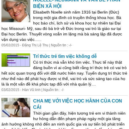
BIỆN XÃ HỘI
Elisabeth Noelle sinh năm 1916 tại Berlin (Đức)
trong một gia đình có truyền thống khoa học. Bà
học báo chí, lịch sử và khoa học
tự
nhiên tại Đại
học Missouri- Mỹ, sau đó bà trở về Đức trong vai trò là giáo sư tại
Đại học Berlin. Thuyết vòng xoắn im lặng mà bà sáng lập đã được
vận dụng vào việc......
05/02/2015 - Đặng Thị Lệ Thu | Nguồn tin : -/-
Trí thức trẻ tìm việc không dễ
Có tri thức mà vẫn khó tìm việc. Thực tế này thật
đáng buồn vì ai cũng biết rằng trí thức trẻ có vai trò
hết sức quan trọng đối với đất nước hiên nay. Tuyển dụng trí thức trẻ
như thế nào để phát huy được vị thế, vai trò và sức sáng tạo của họ
là là một vấn đề khá phức tạp đối với nhà quản lý....
03/02/2015 - Hàn Vũ linh | Nguồn tin : -/-
CHA MẸ VỚI VIỆC HỌC HÀNH CỦA CON
CÁI
Thời gian gần đây, hiện tượng trẻ em vi thành niên
hư hỏng dẫn đến phạm pháp ngày một gia tăng
ảnh hưởng không nhỏ đến an ninh quốc gia và sự tiến bộ phát triển