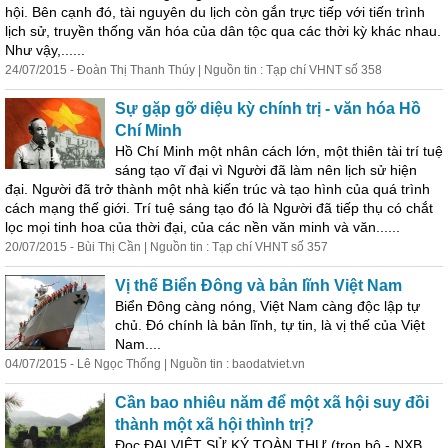
hội. Bên cạnh đó, tài nguyên du lịch còn gắn trực tiếp với tiến trình
lịch sử, truyền thống văn hóa của dân tộc qua các thời kỳ khác nhau.
Như vậy,......
24/07/2015 - Đoàn Thị Thanh Thúy | Nguồn tin : Tạp chí VHNT số 358
Sự gặp gỡ diệu kỳ chính trị - văn hóa Hồ
Chí Minh
Hồ Chí Minh một nhân cách lớn, một thiên tài trí tuệ
sáng tạo vĩ đại vì Người đã làm nên lịch sử hiện
đại. Người đã trở thành một nhà kiến trúc và tạo hình của quá trình
cách mạng thế giới. Trí tuệ sáng tạo đó là Người đã tiếp thụ có chắt
lọc mọi
tin
h hoa của thời đại, của các nền văn minh và văn......
20/07/2015 - Bùi Thị Cần | Nguồn tin : Tạp chí VHNT số 357
Vị thế Biển Đông và bản lĩnh Việt Nam
Biển Đông càng nóng, Việt Nam càng độc lập
tự
chủ. Đó chính là bản lĩnh,
tự
tin
, là vị thế của Việt
Nam....
04/07/2015 - Lê Ngọc Thống | Nguồn tin : baodatviet.vn
Cần bao nhiêu năm để một xã hội suy đồi
thành một xã hội thình trị?
Đọc ĐẠI VIỆT SỬ KÝ TOÀN THƯ (trọn bộ - NXB