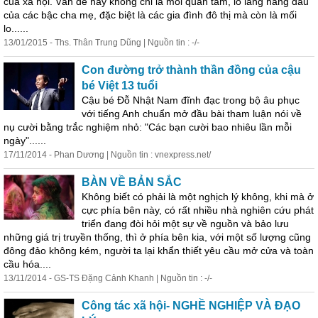
của xã hội. Vấn đề này không chỉ là mối quan tâm, lo lắng hàng đầu
của các bậc cha mẹ, đặc biệt là các gia đình đô thị mà còn là mối
lo......
13/01/2015 - Ths. Thân Trung Dũng | Nguồn tin : -/-
Con đường trở thành thần đồng của cậu
bé Việt 13 tuổi
Cậu bé Đỗ Nhật Nam đĩnh đạc trong bộ âu phục
với tiếng Anh chuẩn mở đầu bài tham luận nói về
nụ cười bằng trắc nghiệm nhỏ: "Các bạn cười bao nhiêu lần mỗi
ngày"......
17/11/2014 - Phan Dương | Nguồn tin : vnexpress.net/
BÀN VỀ BẢN SẮC
Không biết có phải là một nghịch lý không, khi mà ở
cực phía bên này, có rất nhiều nhà nghiên cứu phát
triển đang đòi hỏi một sự về nguồn và bảo lưu
những giá trị truyền thống, thì ở phía bên kia, với một số lượng cũng
đông đảo không kém, người ta lại khẩn thiết yêu cầu mở cửa và toàn
cầu hóa....
13/11/2014 - GS-TS Đặng Cảnh Khanh | Nguồn tin : -/-
Công tác xã hội- NGHỀ NGHIỆP VÀ ĐẠO