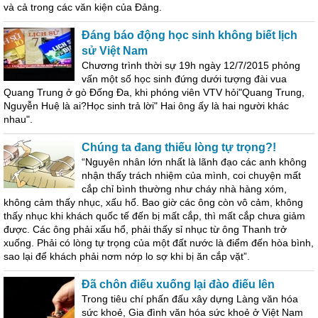
và cả trong các văn kiện của Đảng.
Đáng báo động học sinh không biết lịch
sử Việt Nam
Chương trình thời sự 19h ngày 12/7/2015 phỏng
vấn một số học sinh đứng dưới tượng đài vua
Quang Trung ở gò Đống Đa, khi phóng viên VTV hỏi"Quang Trung,
Nguyễn Huệ là ai?Học sinh trả lời" Hai ông ấy là hai người khác
nhau".
Chúng ta đang thiếu lòng tự trọng?!
“Nguyên nhân lớn nhất là lãnh đạo các anh không
nhận thấy trách nhiệm của mình, coi chuyện mất
cắp chỉ bình thường như cháy nhà hàng xóm,
không cảm thấy nhục, xấu hổ. Bao giờ các ông còn vô cảm, không
thấy nhục khi khách quốc tế đến bị mất cắp, thì mất cắp chưa giảm
được. Các ông phải xấu hổ, phải thấy sỉ nhục từ ông Thanh trở
xuống. Phải có lòng tự trọng của một đất nước là điểm đến hòa bình,
sao lại để khách phải nơm nớp lo sợ khi bị ăn cắp vặt”.
Đã chôn điếu xuống lại đào điếu lên
Trong tiêu chí phấn đấu xây dựng Làng văn hóa
sức khoẻ, Gia đình văn hóa sức khoẻ ở Việt Nam