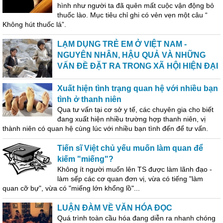
hình như người ta đã quên mất cuộc vận động bỏ
thuốc lào. Mục tiêu chỉ ghi có vẻn vẹn một câu “
Không hút thuốc lá”.
LẠM DỤNG TRẺ EM Ở VIỆT NAM -
NGUYÊN NHÂN, HẬU QUẢ VÀ NHỮNG
VẤN ĐỀ ĐẶT RA TRONG XÃ HỘI HIỆN ĐẠI
Xuất hiện tình trạng quan hệ với nhiều bạn
tình ở thanh niên
Qua tư vấn tại cơ sở y tế, các chuyên gia cho biết
đang xuất hiện nhiều trường hợp thanh niên, vị
thành niên có quan hệ cùng lúc với nhiều bạn tình đến để tư vấn.
Tiến sĩ Việt chủ yếu muốn làm quan để
kiếm "miếng"?
Không ít người muốn lên TS được làm lãnh đạo -
làm sếp các cơ quan đơn vị, vừa có tiếng "làm
quan cỡ bự", vừa có "miếng lớn khổng lồ"...
LUẬN ĐÀM VỀ VĂN HÓA ĐỌC
Quá trình toàn cầu hóa đang diễn ra nhanh chóng