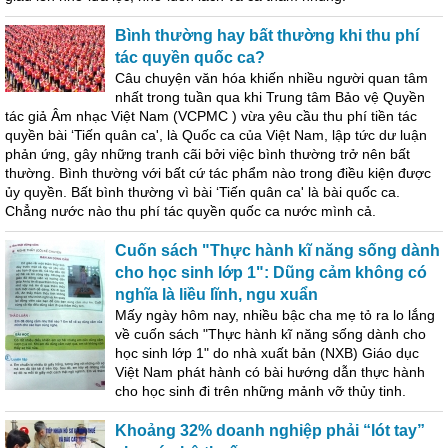
Bình thường hay bất thường khi thu phí
tác quyền quốc ca?
Câu chuyện văn hóa khiến nhiều người quan tâm
nhất trong tuần qua khi Trung tâm Bảo vệ Quyền
tác giả Âm nhạc Việt Nam (VCPMC ) vừa yêu cầu thu phí tiền tác
quyền bài ‘Tiến quân ca', là Quốc ca của Việt Nam, lập tức dư luận
phản ứng, gây những tranh cãi bởi việc bình thường trở nên bất
thường. Bình thường với bất cứ tác phẩm nào trong điều kiện được
ủy quyền. Bất bình thường vì bài ‘Tiến quân ca' là bài quốc ca.
Chẳng nước nào thu phí tác quyền quốc ca nước mình cả.
Cuốn sách "Thực hành kĩ năng sống dành
cho học sinh lớp 1": Dũng cảm không có
nghĩa là liều lĩnh, ngu xuẩn
Mấy ngày hôm nay, nhiều bậc cha mẹ tỏ ra lo lắng
về cuốn sách "Thực hành kĩ năng sống dành cho
học sinh lớp 1" do nhà xuất bản (NXB) Giáo dục
Việt Nam phát hành có bài hướng dẫn thực hành
cho học sinh đi trên những mảnh vỡ thủy tinh.
Khoảng 32% doanh nghiệp phải “lót tay”