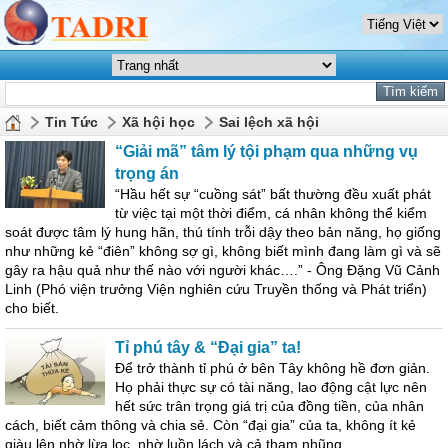
Tin Tức
Xã hội học
Sai lệch xã hội
“Giải mã” tâm lý tội phạm qua những vụ
trọng án
“Hầu hết sự “cuồng sát” bất thường đều xuất phát
từ việc tại một thời điểm, cá nhân không thể kiểm
soát được tâm lý hung hãn, thú tính trỗi dậy theo bản năng, họ giống
như những kẻ “điên” không sợ gì, không biết mình đang làm gì và sẽ
gây ra hậu quả như thế nào với người khác….” - Ông Đặng Vũ Cảnh
Linh (Phó viện trưởng Viện nghiên cứu Truyền thống và Phát triển)
cho biết.
Tỉ phú tây & “Đại gia” ta!
Để trở thành tỉ phú ở bên Tây không hề đơn giản.
Họ phải thực sự có tài năng, lao động cật lực nên
hết sức trân trọng giá trị của đồng tiền, của nhân
cách, biết cảm thông và chia sẻ. Còn “đại gia” của ta, không ít kẻ
giàu lên nhờ lừa lọc, nhờ luồn lách và cả tham nhũng.