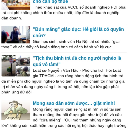
cho cán bộ thuế
Theo khảo sát của VCCI, số doanh nghiệp FDI phải
trả chi phí không chính thức nhiều nhất, tiếp đến là doanh nghiệp
dân doanh.
"Bún mắng" giáo dục: Hễ giỏi là có quyền
chửi?
Giới học sinh, sinh viên Hà Nội thì có nhiều "giai
thoại" về các thầy cô luyện tiếng Anh có cách hành xử kỳ cục.
“Tịch thu bình trà đá cho người nghèo là
quá vô tâm!”
Luật sư Nguyễn Văn Hậu - Phó chủ tịch Hội Luật
gia TPHCM - cho rằng hành động tịch thu bình trà
đá miễn phí cho người nghèo là vô tâm và đụng chạm tới những giá
trị nhân văn đang ngày càng ít trong xã hội, nên lập tức gặp phải
phản ứng dữ dội.
Mong sao dân sớm được… giật mình!
Mong rằng người dân sẽ “giật mình” vì số tài sản
tham nhũng thu hồi được gần như triệt để và câu
nói “cửa miệng”: “Qui mô tham nhũng ngày càng
lớn” không còn xuất hiện trong các hội nghị, hội thảo hay nghị trường