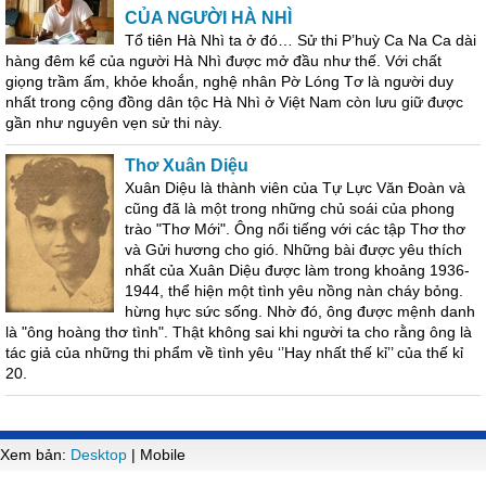
CỦA NGƯỜI HÀ NHÌ
Tổ tiên Hà Nhì ta ở đó… Sử thi P’huỳ Ca Na Ca dài
hàng đêm kể của người Hà Nhì được mở đầu như thế. Với chất
giọng trầm ấm, khỏe khoắn, nghệ nhân Pờ Lóng Tơ là người duy
nhất trong cộng đồng dân tộc Hà Nhì ở Việt Nam còn lưu giữ được
gần như nguyên vẹn sử thi này.
Thơ Xuân Diệu
Xuân Diệu là thành viên của Tự Lực Văn Đoàn và
cũng đã là một trong những chủ soái của phong
trào "Thơ Mới". Ông nổi tiếng với các tập Thơ thơ
và Gửi hương cho gió. Những bài được yêu thích
nhất của Xuân Diệu được làm trong khoảng 1936-
1944, thể hiện một tình yêu nồng nàn cháy bỏng.
hừng hực sức sống. Nhờ đó, ông được mệnh danh
là "ông hoàng thơ tình". Thật không sai khi người ta cho rằng ông là
tác giả của những thi phẩm về tình yêu ‘’Hay nhất thế kỉ’’ của thế kỉ
20.
Xem bản:
Desktop
| Mobile