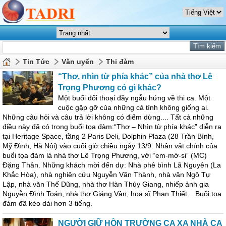
Tin Tức
Văn uyển
Thi đàm
“Thơ, nhìn từ phía khác” của nhà thơ Lê
Trọng Phương có gì khác?
Một buổi đối thoại đầy ngẫu hứng về thi ca. Một
cuộc gặp gỡ của những cá tính không giống ai.
Những câu hỏi và câu trả lời không có điểm dừng.... Tất cả những
điều này đã có trong buổi tọa đàm:“Thơ – Nhìn từ phía khác” diễn ra
tại Heritage Space, tầng 2 Paris Deli, Dolphin Plaza (28 Trần Bình,
Mỹ Đình, Hà Nội) vào cuối giờ chiều ngày 13/9. Nhân vật chính của
buổi tọa đàm là nhà thơ Lê Trọng Phương, với “em-mờ-si” (MC)
Đặng Thân. Những khách mời đến dự: Nhà phê bình Lã Nguyên (La
Khắc Hòa), nhà nghiên cứu Nguyễn Văn Thành, nhà văn Ngô Tự
Lập, nhà văn Thế Dũng, nhà thơ Hàn Thủy Giang, nhiếp ảnh gia
Nguyễn Đình Toán, nhà thơ Giáng Vân, họa sĩ Phan Thiết... Buổi tọa
đàm đã kéo dài hơn 3 tiếng.
NGƯỜI GIỮ HỒN TRƯỜNG CA XA NHÀ CA