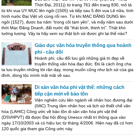
Thời Đại, 2011)) từ trang 761 đến trang 830, mô tả
từ khi vua UY MỤC lên ngôi (1505) và tiếp sau 5 đời vua Lê nữa, tình
hình nước Đại Việt vô cùng rối ren. Từ khi MẠC ĐĂNG DUNG lên
ngôi (1527), được ba năm “trong cõi tạm yên”, và mấy năm sau dưới
thời Mạc Đăng Doanh, đất nước đã “thái bình, thịnh trị”. Thật khó
tưởng tượng. Vậy ta hãy xem sự thật lịch sử được ghi lại thế nào?
Giáo dục văn hóa truyền thống qua hoành
phi - câu đối
Hoành phi, câu đối lưu giữ những giá trị đẹp về
truyền thống văn hóa đạo đức. Đó là cách ông cha
ta lưu truyền những lời răn dạy, mong muốn cũng như lịch sử của gia
đình, dòng tộc mình mãi mãi về sau.
Di sản văn hóa phi vật thể: những cách
tiếp cận mới về bảo tồn
Viện nghiên cứu liên ngành về nhân học đương đại
(IIAC) Trung tâm nhân học và lịch sử thiết chế văn
hóa (LAHIC) Công ước về bảo tồn di sản văn hóa phi vật thể
(DSVHPVT) đã được Đại hội đồng Unesco nhất trí thông qua vào
ngày 17/10/2003 và có hiệu lực từ tháng 4/2006. Hiện nay đã có hơn
120 quốc gia tham gia Công ước này.