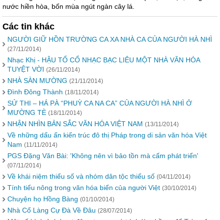
nước hiền hòa, bốn mùa ngút ngàn cây lá.
Các tin khác
NGƯỜI GIỮ HỒN TRƯỜNG CA XA NHÀ CA CỦA NGƯỜI HÀ NHÌ
(27/11/2014)
Nhạc Khị - HẬU TỔ CỔ NHẠC BẠC LIÊU MỘT NHÀ VĂN HÓA
TUYỆT VỜI
(26/11/2014)
NHÀ SÀN MƯỜNG
(21/11/2014)
Đình Đông Thành
(18/11/2014)
SỬ THI – HÁ PÀ “PHUỲ CA NA CA” CỦA NGƯỜI HÀ NHÌ Ở
MƯỜNG TÈ
(18/11/2014)
NHẬN NHÌN BẢN SẮC VĂN HÓA VIỆT NAM
(13/11/2014)
Về những dấu ấn kiến trúc đô thị Pháp trong di sản văn hóa Việt
Nam
(11/11/2014)
PGS Đặng Văn Bài: 'Không nên vì bảo tồn mà cấm phát triển'
(07/11/2014)
Về khái niệm thiểu số và nhóm dân tộc thiểu số
(04/11/2014)
Tính tiểu nông trong văn hóa biển của người Việt
(30/10/2014)
Chuyện họ Hồng Bàng
(01/10/2014)
Nhà Cổ Làng Cự Đà Về Đâu
(28/07/2014)