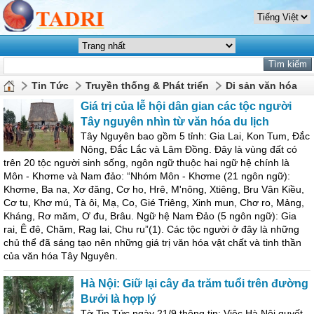
Tin Tức
Truyền thống & Phát triển
Di sản văn hóa
Giá trị của lễ hội dân gian các tộc người
Tây nguyên nhìn từ văn hóa du lịch
Tây Nguyên bao gồm 5 tỉnh: Gia Lai, Kon Tum, Đắc
Nông, Đắc Lắc và Lâm Đồng. Đây là vùng đất có
trên 20 tộc người sinh sống, ngôn ngữ thuộc hai ngữ hệ chính là
Môn - Khơme và Nam đảo: “Nhóm Môn - Khơme (21 ngôn ngữ):
Khơme, Ba na, Xơ đăng, Cơ ho, Hrê, M'nông, Xtiêng, Bru Vân Kiều,
Cơ tu, Khơ mú, Tà ôi, Mạ, Co, Gié Triêng, Xinh mun, Chơ ro, Mảng,
Kháng, Rơ măm, Ơ đu, Brâu. Ngữ hệ Nam Đảo (5 ngôn ngữ): Gia
rai, Ê đê, Chăm, Rag lai, Chu ru”(1). Các tộc người ở đây là những
chủ thể đã sáng tạo nên những giá trị văn hóa vật chất và tinh thần
của văn hóa Tây Nguyên.
Hà Nội: Giữ lại cây đa trăm tuổi trên đường
Bưởi là hợp lý
Tờ Tin Tức ngày 21/9 thông tin: Việc Hà Nội quyết