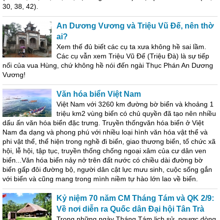
30, 38, 42).
An Dương Vương và Triệu Vũ Đế, nên thờ
ai?
Xem thế đủ biết các cụ ta xưa không hề sai lầm.
Các cụ vẫn xem Triệu Vũ Đế (Triệu Đà) là sự tiếp
nối của vua Hùng, chứ không hề nói đến ngài Thục Phán An Dương
Vương!
Văn hóa biển Việt Nam
Việt Nam với 3260 km đường bờ biển và khoảng 1
triệu km2 vùng biển có chủ quyền đã tạo nên nhiều
dấu ấn văn hóa biển đặc trưng. Truyền thốngvăn hóa biển ở Việt
Nam đa dạng và phong phú với nhiều loại hình văn hóa vật thể và
phi vật thể, thể hiện trong nghề đi biển, giao thương biển, tổ chức xã
hội, lễ hội, tập tục, truyền thống chống ngoại xâm của cư dân ven
biển...Văn hóa biển nảy nở trên đất nước có chiều dài đường bờ
biển gấp đôi đường bộ, người dân cật lực mưu sinh, cuộc sống gắn
với biển và cũng mang trong mình niềm tự hào lớn lao về biển.
Kỷ niệm 70 năm CM Tháng Tám và QK 2/9:
Về nơi diễn ra Quốc dân Đại hội Tân Trà
Trong những ngày Tháng Tám lịch sử, ngược dòng