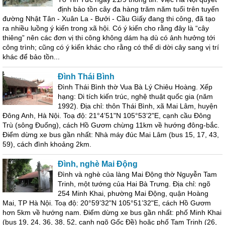
định bảo tồn cây đa hàng trăm năm tuổi trên tuyến
đường Nhật Tân - Xuân La - Bưởi - Cầu Giấy đang thi công, đã tạo
ra nhiều luồng ý kiến trong xã hội. Có ý kiến cho rằng đây là “cây
thiêng” nên các đơn vị thi công không dám hạ dù có ảnh hưởng tới
công trình; cũng có ý kiến khác cho rằng có thể di dời cây sang vị trí
khác để bảo tồn...
Đình Thái Bình
Đình Thái Bình thờ Vua Bà Lý Chiêu Hoàng. Xếp
hạng: Di tích kiến trúc, nghệ thuật quốc gia (năm
1992). Địa chỉ: thôn Thái Bình, xã Mai Lâm, huyện
Đông Anh, Hà Nội. Toạ độ: 21°4’51"N 105°53’2"E, cạnh cầu Đông
Trù (sông Đuống), cách Hồ Gươm chừng 11km về hướng đông-bắc.
Điểm dừng xe bus gần nhất: Nhà máy đúc Mai Lâm (bus 15, 17, 43,
59), cách đình khoảng 2km.
Đình, nghè Mai Động
Đình và nghè của làng Mai Động thờ Nguyễn Tam
Trinh, một tướng của Hai Bà Trưng. Địa chỉ: ngõ
254 Minh Khai, phường Mai Động, quận Hoàng
Mai, TP Hà Nội. Toạ độ: 20°59’32"N 105°51’32"E, cách Hồ Gươm
hơn 5km về hướng nam. Điểm dừng xe bus gần nhất: phố Minh Khai
(bus 19, 24, 36, 38, 52, cạnh ngõ Gốc Đề) hoặc phố Tam Trinh (26,