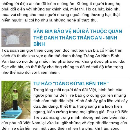
những lời điệu ai oán để kiếm miếng ăn. Không ít người trong họ
phải đối diện với những sự khinh khi, miệt thị. Họ ca hát, kéo nhị,
mua vui chung cho mọi người nhưng ngoài lòng thương hại, thật
hiếm người lại coi họ như là những nghệ sĩ thực thụ.
VĂN BIA BẢO VỆ NÚI ĐÁ THUỘC QUẦN
THỂ DANH THẮNG TRÀNG AN - NINH
BÌNH
Tòa soạn xin giới thiệu cùng bạn đọc một bài văn bia cổ khắc trên
vách đá thuộc khu vực quần thể danh thắng Tràng An Ninh Bình.
Văn bia có nội dung nhắc nhở phải bảo vệ, không được phá núi đá.
Đọc văn bia, có thể thấy cha ông chúng ta đã có thái độ trân trọng
như thế nào đối với thiên nhiên.
TỰ HÀO "DÁNG ĐỨNG BẾN TRE"
Trong lòng mỗi người dân đất Việt, hình ảnh của
người phụ nữ Bến Tre bao giờ cũng gợi lên những
tình cảm thật đặc biệt. Hình ảnh ấy gắn liền với cây
dừa dịu dàng, thiết tha, trong sáng mà luôn hiên
ngang, kiên cường trong mọi giông gió. Phụ nữ Bến
Tre vừa mang trong mình những nét tiêu biểu nhất
của phụ nữ Việt Nam lại vừa lưu giữ những vẻ đẹp rất đặc trưng của
Bến Tre gắn liền với một vùng thiên nhiên trù phú, khí hậu, sông