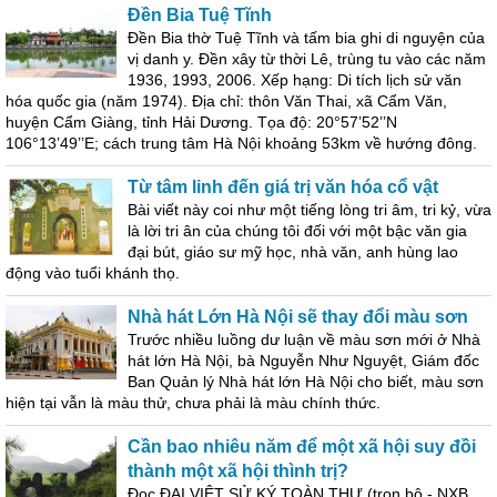
Đền Bia Tuệ Tĩnh
Đền Bia thờ Tuệ Tĩnh và tấm bia ghi di nguyện của
vị danh y. Đền xây từ thời Lê, trùng tu vào các năm
1936, 1993, 2006. Xếp hạng: Di tích lịch sử văn
hóa quốc gia (năm 1974). Địa chỉ: thôn Văn Thai, xã Cẩm Văn,
huyện Cẩm Giàng, tỉnh Hải Dương. Tọa độ: 20°57’52’’N
106°13’49’’E; cách trung tâm Hà Nội khoảng 53km về hướng đông.
Từ tâm linh đến giá trị văn hóa cổ vật
Bài viết này coi như một tiếng lòng tri âm, tri kỷ, vừa
là lời tri ân của chúng tôi đối với một bậc văn gia
đại bút, giáo sư mỹ học, nhà văn, anh hùng lao
động vào tuổi khánh thọ.
Nhà hát Lớn Hà Nội sẽ thay đổi màu sơn
Trước nhiều luồng dư luận về màu sơn mới ở Nhà
hát lớn Hà Nội, bà Nguyễn Như Nguyệt, Giám đốc
Ban Quản lý Nhà hát lớn Hà Nội cho biết, màu sơn
hiện tại vẫn là màu thử, chưa phải là màu chính thức.
Cần bao nhiêu năm để một xã hội suy đồi
thành một xã hội thình trị?
Đọc ĐẠI VIỆT SỬ KÝ TOÀN THƯ (trọn bộ - NXB