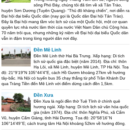
sông Phó Đáy, chúng tôi đã tìm về xã Tân Trào,
huyện Sơn Dương (Tuyên Quang)- “Thủ đô kháng chiến”, nơi diễn ra
Đại hội đại biểu Quốc dân (nay gọi là Quốc dân Đại hội Tân Trào).
Đây là Đại hội mang tầm vóc lịch sử của một Quốc hội, một cơ quan
quyền lực nhà nước lâm thời của nước Việt Nam Dân chủ Cộng hòa.
70 năm trôi qua, nhưng những kỷ niệm về Đại hội đại biểu Quốc dân
vẫn in đậm trong lòng người dân nơi đây.
Đền Mê Linh
Đền Mê Linh thờ Hai Bà Trưng. Xếp hạng: Di tích
lịch sử quốc gia đặc biệt (năm 2014). Địa chỉ: thôn
Hạ Lôi, xã Mê Linh, huyện Mê Linh, TP Hà Nội. Toạ
độ: 21°9’19"N 105°44’4"E, cách Hồ Gươm khoảng 27km về hướng
tây-bắc. Hà Nội có tuyến bus 35 chạy thẳng từ phố Trần Khánh Dư
qua Tràng Tiền đến Mê Linh với điểm dừng cách đền 1,5km.
Đền Xưa
Đền Xưa là ngôi đền thờ Tuệ Tĩnh ở chính quê
hương ngài. Xếp hạng: Di tích lịch sử văn hóa quốc
gia (năm 1974). Địa chỉ: thôn Nghĩa Phú, xã Cẩm
Vũ, huyện Cẩm Giàng, tỉnh Hải Dương. Tọa độ: 20°58’16’’N
106°14’49’’E; cách trung tâm Hà Nội khoảng 52km về hướng đông.