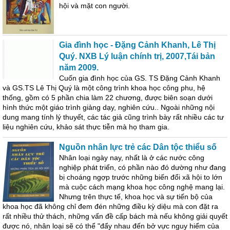
hội và mặt con người.
Gia đình học - Đặng Cảnh Khanh, Lê Thị
Quý. NXB Lý luận chính trị, 2007,Tái bản
năm 2009.
Cuốn gia đình học của GS. TS Đặng Cảnh Khanh
và GS.TS Lê Thị Quý là một công trình khoa học công phu, hệ
thống, gồm có 5 phần chia làm 22 chương, được biên soạn dưới
hình thức một giáo trình giảng dạy, nghiên cứu.. Ngoài những nội
dung mang tính lý thuyết, các tác giả cũng trình bày rất nhiều các tư
liệu nghiên cứu, khảo sát thực tiễn mà họ tham gia.
Nguồn nhân lực trẻ các Dân tộc thiểu số
Nhân loại ngày nay, nhất là ở các nước công
nghiệp phát triển, có phần nào đó dường như đang
bị choáng ngợp trước những biến đổi xã hội to lớn
mà cuộc cách mạng khoa học công nghệ mang lại.
Nhưng trên thực tế, khoa học và sự tiến bộ của
khoa học đã không chỉ đem đén những điều kỳ diệu mà con đặt ra
rất nhiều thử thách, những vấn đề cấp bách mà nếu không giải quyết
được nó, nhân loại sẽ có thể "đẩy nhau đến bở vực nguy hiểm của