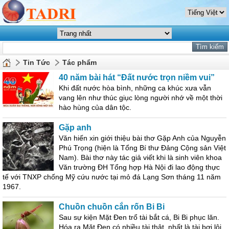
Tin Tức
Tác phẩm
40 năm bài hát “Đất nước trọn niềm vui”
Khi đất nước hòa bình, những ca khúc xưa vẫn
vang lên như thúc giục lòng người nhớ về một thời
hào hùng của dân tộc.
Gặp anh
Văn hiến xin giới thiệu bài thơ Gặp Anh của Nguyễn
Phú Trọng (hiện là Tổng Bí thư Đảng Cộng sản Việt
Nam). Bài thơ này tác giả viết khi là sinh viên khoa
Văn trường ĐH Tổng hợp Hà Nội đi lao động thực
tế với TNXP chống Mỹ cứu nước tại mỏ đá Lạng Sơn tháng 11 năm
1967.
Chuồn chuồn cắn rốn Bi Bi
Sau sự kiện Mặt Đen trổ tài bắt cá, Bi Bi phục lăn.
Hóa ra Mặt Đen có nhiều tài thật, nhất là tài bơi lội.