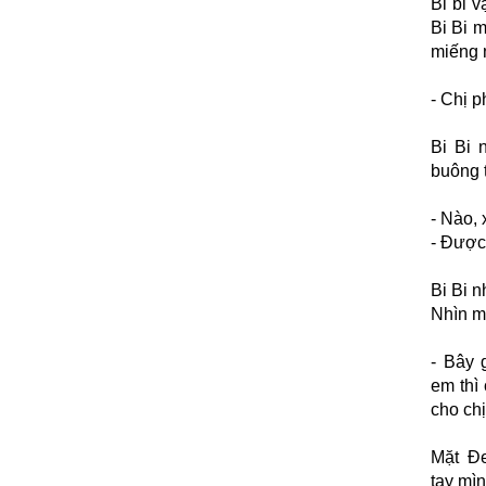
Bi bi 
Bi Bi m
miếng 
- Chị p
Bi Bi 
buông t
- Nào,
- Được 
Bi Bi n
Nhìn m
- Bây 
em thì
cho ch
Mặt Đe
tay mìn