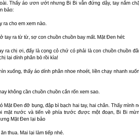
oài. Thấy áo ươn ướt nhưng Bi Bi vẫn đứng dậy, tay nắm chặ
n bảo:
ay ra cho em xem nào.
ở tay ra từ từ, sợ con chuồn chuồn bay mất. Mặt Đen hét:
ay ra chị ơi, đấy là cọng cỏ chứ có phải là con chuồn chuồn đâ
hị lại dính phân bò rồi kìa!
nhìn xuống, thấy áo dính phân nhoe nhoét, liền chạy nhanh xuố
nay không cần chuồn chuồn cắn rốn xem sao.
có Mặt Đen đỡ bụng, đập bì bạch hai tay, hai chân. Thấy mình n
ỏi mặt nước và tiến về phía trước được một đoạn, Bi Bi mừ
hưng Mặt Đen lại bảo
ăn thua. Mai lại làm tiếp nhé.