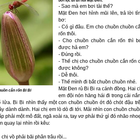
bơi lội. Bi Bi hỏi Mặt Đen:
- Sao mà em bơi tài thế?
Mặt Đen hơi hỉnh mũi lên, trả lời tỉ
bơ:
- Có gì đâu. Em cho chuồn chuồn c
rốn thôi.
- Cho chuồn chuồn cắn rốn thì b
được hả em?
- Đúng rồi.
- Thế chị cho chuồn chuồn cắn rốn 
được không?
- Dễ thôi.
- Thế mình đi bắt chuồn chuồn nhé.
Mặt Đen rủ Bi Bi ra cánh đồng. Hai c
uồn cắn rốn Bi Bi
em đội nón hăng hái đi trong cái nắ
 lửa. Bi Bi nhìn thấy một con chuồn chuồn ớt đỏ chót đậu tr
y dành dành. Hai chị em lò dò đi tới. Mải nhìn con chuồn chuồ
ấp phải một mô đất, ngã xoài ra, tay vơ phải thứ gì đó nhão nhoẹ
 quay lại nhìn rồi kêu:
, chị vồ phải bãi phân trâu rồi...