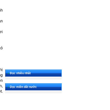
nh
ắn
ơi
có
hị
•
Đọc nhiều nhất
ng
ên
n,
•
Dọc miền đất nước
t.