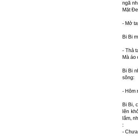
ngã nh
Mặt Đe
- Mở t
Bi Bi m
- Thả t
Mà áo c
Bi Bi 
sông:
- Hôm 
Bi Bi, 
lên kh
lắm, n
:
- Chưa 