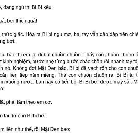
 đang ngủ thì Bi Bi kêu:
uá, bơi thích quá!
 thức giấc. Hóa ra Bi bi ngủ mơ, hai tay vẫn đập đập trên chi
ng bơi.
u, hai chị em lại đi bắt chuồn chuồn. Thấy con chuồn chuồn ớ
rút kinh nghiệm, bước nhẹ từng bước chắc chắn rồi nhanh tay t
nh nó. Không đợi Mặt Đen bảo, Bi bi đã vạch rốn cho con chu
cắn liên tiếp năm miếng. Thả con chuồn chuồn ra, Bi Bi tự t
òm xuống nước. Lần này có tiến bộ, Bi Bi bơi được mấy sải. M
o:
đã, phải làm theo em cơ.
 lại đỡ cho Bi bi bơi.
m liền như thế, rồi Mặt Đen bảo: