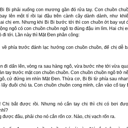
 Bi Bi phải xuống con mương gần đó rửa tay. Con chuồn chu
 bay lên một tí rồi lại đậu trên cành cây dành dành, như khi
ai chị em. Nhưng khi Bi Bi bước tới thì con chuồn ớt bay vụt đ
uộng ngô có con chuồn chuồn ngô to đùng đậu im lìm. Hai chị 
dò đi tới. Lần này thì Mặt Đen phân công:
i về phía trước đánh lạc hướng con chuồn chuồn, để chị dễ b
n đi dấn lên, vòng ra sau hàng ngô, vừa bước nhẹ tới vừa qu
àn tay trước mặt con chuồn chuồn. Con chuồn chuồn ngô trở n
gô, cứ đứng im nhìn Mặt Đen. Thừa cơ, Bi Bi từ phía sau nha
m lấy đuôi chú ta. Con chuồn chuồn cong mình, cắn vào cổ tay 
A! Chị bắt được rồi. Nhưng nó cắn tay chị thì chị có bơi đư
nhỉ?
 được đâu, phải cho nó cắn rốn cơ. Nào, chị vạch rốn ra.