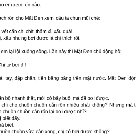
cho em xem rốn nào.
vạch rốn cho Mặt Đen xem, cậu ta chun mũi chê:
, vết cắn chi chít, thâm xì, xấu quá!
ị, xấu nhưng bơi được là chị thích rồi.
 em lại lội xuống sông. Lần này thì Mặt Đen chủ động hô:
Chị tự bơi đi!
sải tay, đập chân, tiến băng băng trên mặt nước. Mặt Đen độ
iến bộ nhanh thật, mới có bẩy buổi mà đã bơi được.
vì chị cho chuồn chuồn cắn rốn nhiều phải không? Nhưng mà t
o chuồn chuồn cắn rốn lại bơi được nhỉ?
ị biết đấy.
hả biết.
chuồn chuồn vừa cắn xong, chị có bơi được không?