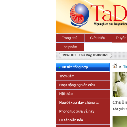
Trang chủ
Giới thiệu
Truyền 
Tác phẩm
19:46 ICT Thứ Bảy, 08/08/2026
»
Ti
•
Tin tức tổng hợp
Thời đàm
Hoạt động nghiên cứu
Hội thảo
Chuồn 
Người xưa dạy chúng ta
Tác giả:
P
Phong tục xưa và nay
Di sản văn hóa