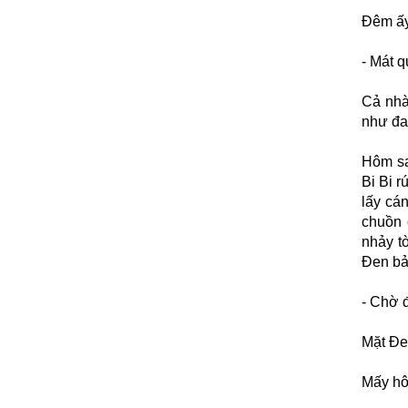
Đêm ấy,
- Mát q
Cả nhà
như đa
Hôm sa
Bi Bi 
lấy cá
chuồn 
nhảy t
Đen bả
- Chờ 
Mặt Đen
Mấy hô