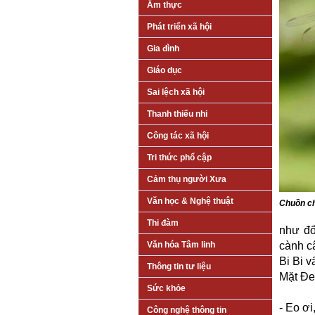
Ẩm thực
Phát triển xã hội
Gia đình
Giáo dục
Sai lệch xã hội
Thanh thiếu nhi
Công tác xã hội
Tri thức phổ cập
Cảm thụ người Xưa
Văn học & Nghệ thuật
Chuồn ch
Thi đàm
như đổ
Văn hóa Tâm linh
cành câ
Bi Bi v
Thông tin tư liệu
Mặt Đen
Sức khỏe
- Eo ơi
Công nghệ thông tin