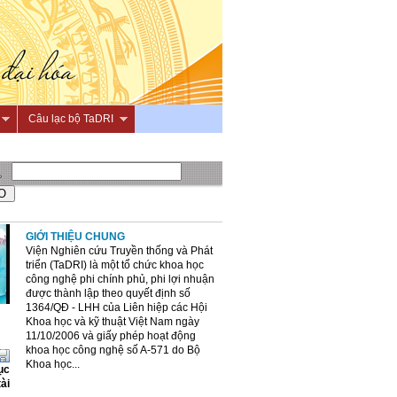
Câu lạc bộ TaDRI
GIỚI THIỆU CHUNG
Viện Nghiên cứu Truyền thống và Phát
triển (TaDRI) là một tổ chức khoa học
công nghệ phi chính phủ, phi lợi nhuận
được thành lập theo quyết định số
1364/QĐ - LHH của Liên hiệp các Hội
Khoa học và kỹ thuật Việt Nam ngày
11/10/2006 và giấy phép hoạt động
khoa học công nghệ số A-571 do Bộ
Khoa học...
ục
tài