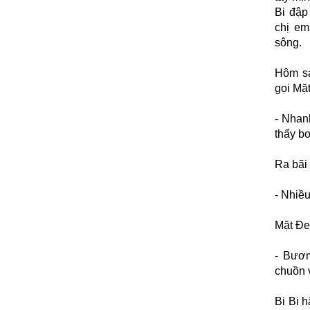
Bi đập
chị em
sông.
Hôm sa
gọi Mặ
- Nhan
thấy bơ
Ra bãi
- Nhiề
Mặt Đe
- Bươm
chuồn 
Bi Bi 