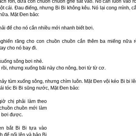
vạch rốn, đưa con chuồn chuồn ghé sát vào. Nó cắn luôn vào r
ột cái. Đau điếng, nhưng Bi Bi không kêu. Nó lại cong mình, c
nữa. Mặt Đen bảo:
hải để cho nó cắn nhiều mới nhanh biết bơi.
nghiến răng cho con chuồn chuồn cắn thêm ba miếng nữa r
ay cho nó bay đi.
 xuống sông bơi nhé.
rồi, nhưng xuống bãi này cho nông, bơi từ từ cơ.
hảy tùm xuống sông, nhưng chìm luôn. Mặt Đen vội kéo Bi bi lê
ái tóc Bi Bi sũng nước, Mặt Đen
bảo:
giờ chị phải làm theo
 chuồn chuồn mới làm
ị bơi được.
n bắt Bi Bi tựa vào
h để nổi lên và bảo Bi