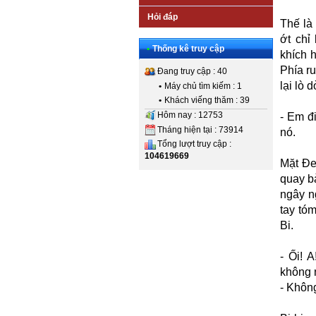
Hỏi đáp
Thế là
ớt chỉ
•
Thống kê truy cập
khích h
Phía r
Đang truy cập : 40
lại lò 
•
Máy chủ tìm kiếm : 1
•
Khách viếng thăm : 39
Hôm nay : 12753
- Em đ
Tháng hiện tại : 73914
nó.
Tổng lượt truy cập :
104619669
Mặt Đe
quay b
ngây n
tay tó
Bi.
- Ối! 
không 
- Không