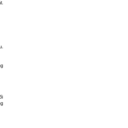
t.
u.
ng
ổi
ng