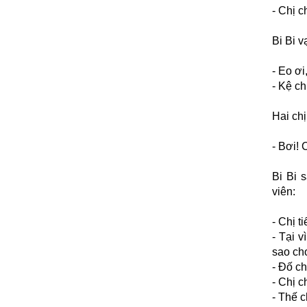
- Chị 
Bi Bi 
- Eo ơi
- Kệ ch
Hai chị
- Bơi! 
Bi Bi 
viên:
- Chị t
- Tại 
sao ch
- Đố ch
- Chị c
- Thế 