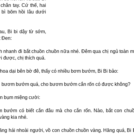
 chân tay. Cứ thế, hai
 bì bõm hồi lâu dưới
u, Bi bi dậy từ sớm,
t Đen:
h nhanh đi bắt chuồn chuồn nữa nhé. Đêm qua chị ngủ toàn 
i được, chị thích quá.
 hoa dại bên bờ đê, thấy có nhiều bơm bướm, Bi Bi bảo:
u bươm bướm quá, cho bươm bướm cắn rốn có được không?
n bụm miệng cười:
 bướm có biết cắn đâu mà cho cắn rốn. Nào, bắt con chu
vàng kia nhé.
hăng hái nhoài người, vồ con chuồn chuồn vàng. Hăng quá, Bi 