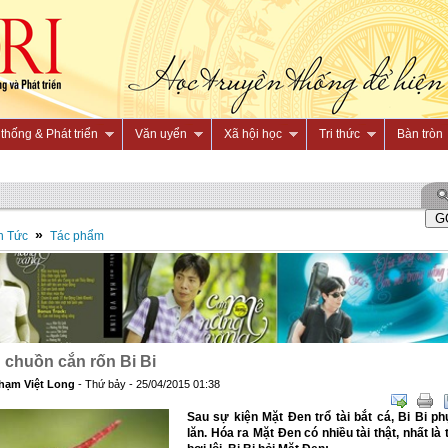
thống & Phát triển
Văn uyển
Xã hội học
Tri thức
Bàn tròn
»
n Tức
Tác phẩm
chuồn cắn rốn Bi Bi
hạm Việt Long
- Thứ bảy - 25/04/2015 01:38
Sau sự kiện Mặt Đen trổ tài bắt cá, Bi Bi ph
lăn. Hóa ra Mặt Đen có nhiều tài thật, nhất là 