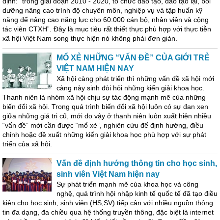
định: “trong giai đoạn 2010 - 2020, tổ chức đào tạo, đào tạo lại, bồi
dưỡng nâng cao trình độ chuyên môn, nghiệp vụ và tập huấn kỹ
năng để nâng cao năng lực cho 60.000 cán bộ, nhân viên và cộng
tác viên CTXH”. Đây là mục tiêu rất thiết thực phù hợp với thực tiễn
xã hội Việt Nam song thực hiện nó không phải đơn giản.
MỔ XẺ NHỮNG “VẤN ĐỀ” CỦA GIỚI TRẺ
VIỆT NAM HIỆN NAY
Xã hội càng phát triển thì những vấn đề xã hội mới
càng nảy sinh đòi hỏi những kiến giải khoa học.
Thanh niên là nhóm xã hội chịu sự tác động mạnh mẽ của những
biến đổi xã hội. Trong quá trình biến đổi xã hội luôn có sự đan xen
giữa những giá trị cũ, mới do vậy ở thanh niên luôn xuất hiện nhiều
“vấn đề” mới cần được “mổ xẻ”, nghiên cứu để định hướng, điều
chỉnh hoặc đề xuất những kiến giải khoa học phù hợp với sự phát
triển của xã hội.
Vấn đề định hướng thông tin cho học sinh,
sinh viên Việt Nam hiện nay
Sự phát triển mạnh mẽ của khoa học và công
nghệ, quá trình hội nhập kinh tế quốc tế đã tạo điều
kiện cho học sinh, sinh viên (HS,SV) tiếp cận với nhiều nguồn thông
tin đa dạng, đa chiều qua hệ thống truyền thông, đặc biệt là internet