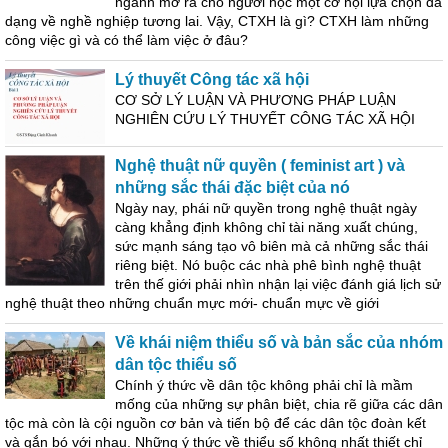
ngành mở ra cho người học một cơ hội lựa chọn đa
dạng về nghề nghiệp tương lai. Vậy, CTXH là gì? CTXH làm những
công việc gì và có thể làm việc ở đâu?
Lý thuyết Công tác xã hội
CƠ SỞ LÝ LUẬN VÀ PHƯƠNG PHÁP LUẬN
NGHIÊN CỨU LÝ THUYẾT CÔNG TÁC XÃ HỘI
Nghệ thuật nữ quyền ( feminist art ) và
những sắc thái đặc biệt của nó
Ngày nay, phái nữ quyền trong nghệ thuật ngày
càng khẳng định không chỉ tài năng xuất chúng,
sức mạnh sáng tạo vô biên mà cả những sắc thái
riêng biệt. Nó buộc các nhà phê bình nghệ thuật
trên thế giới phải nhìn nhận lại việc đánh giá lịch sử
nghệ thuật theo những chuẩn mực mới- chuẩn mực về giới
Về khái niệm thiểu số và bản sắc của nhóm
dân tộc thiểu số
Chính ý thức về dân tộc không phải chỉ là mầm
mống của những sự phân biệt, chia rẽ giữa các dân
tộc mà còn là cội nguồn cơ bản và tiến bộ để các dân tộc đoàn kết
và gắn bó với nhau. Những ý thức về thiểu số không nhất thiết chỉ