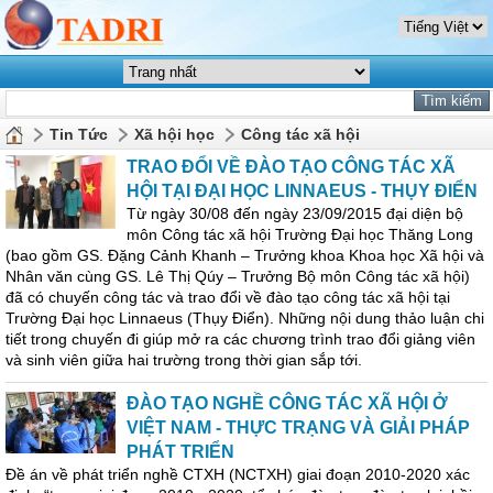
Tin Tức
Xã hội học
Công tác xã hội
TRAO ĐỔI VỀ ĐÀO TẠO CÔNG TÁC XÃ
HỘI TẠI ĐẠI HỌC LINNAEUS - THỤY ĐIỂN
Từ ngày 30/08 đến ngày 23/09/2015 đại diện bộ
môn Công tác xã hội Trường Đại học Thăng Long
(bao gồm GS. Đặng Cảnh Khanh – Trưởng khoa Khoa học Xã hội và
Nhân văn cùng GS. Lê Thị Qúy – Trưởng Bộ môn Công tác xã hội)
đã có chuyến công tác và trao đổi về đào tạo công tác xã hội tại
Trường Đại học Linnaeus (Thụy Điển). Những nội dung thảo luận chi
tiết trong chuyến đi giúp mở ra các chương trình trao đổi giảng viên
và sinh viên giữa hai trường trong thời gian sắp tới.
ĐÀO TẠO NGHỀ CÔNG TÁC XÃ HỘI Ở
VIỆT NAM - THỰC TRẠNG VÀ GIẢI PHÁP
PHÁT TRIỂN
Đề án về phát triển nghề CTXH (NCTXH) giai đoạn 2010-2020 xác