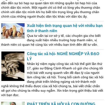
dẫn đến sự bó hẹp sự quan tâm tới những quyền lợi hẹp hòi của
chính dân tộc mình. Một người chỉ có thể có lòng yêu thương chân
chính với dân tộc mình khi họ biết tôn trọng lòng yêu thương chân
chính của những người thuộc dân tộc khác với dân tộc ấy.
Xuất hiện tình trạng quan hệ với nhiều bạn
tình ở thanh niên
Qua tư vấn tại cơ sở y tế, các chuyên gia cho biết
đang xuất hiện nhiều trường hợp thanh niên, vị
thành niên có quan hệ cùng lúc với nhiều bạn tình đến để tư vấn.
Công tác xã hội- NGHỀ NGHIỆP VÀ ĐẠO
LÝ
Nhân kỷ niệm ngày công tác xã hội thế giới lần thứ
17, giáo sư Đặng Cảnh Khanh có gửi cho chúng tôi
một bài viết xung quanh vấn đề đạo lý của người
làm công tác xã hội. Trong bối cảnh công tác xã hội
đang phát triển không ngừng và trở thành một
nghề không thể thiếu được của xã hội chúng ta, bài viết chắc chắn
sẽ gợi cho chúng ta nhiều suy ngẫm. Xin trân trọng giới thiệu bài viết
với bạn đọc.
PHÁT TRIỂN XÃ HỘI VÀ CON ĐƯỜNG