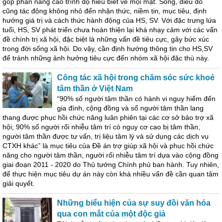
góp phần nâng cao trình độ hiểu biết về mọi mặt. Song, điều đó
cũng tác động không nhỏ đến nhận thức, niềm tin, mục tiêu, định
hướng giá trị và cách thức hành động của HS, SV. Với đặc trưng lứa
tuổi, HS, SV phát triển chưa hoàn thiện lại khá nhạy cảm với các vấn
đề chính trị xã hội, đặc biệt là những vấn đề tiêu cực, gây bức xúc
trong đời sống xã hội. Do vậy, cần định hướng thông tin cho HS,SV
để tránh những ảnh hưởng tiêu cực đến nhóm xã hội đặc thù này.
Công tác xã hội trong chăm sóc sức khoẻ
tâm thần ở Việt Nam
“90% số người tâm thần có hành vi nguy hiểm đến
gia đình, cộng đồng và số người tâm thần lang
thang được phục hồi chức năng luân phiên tại các cơ sở bảo trợ xã
hội; 90% số người rối nhiễu tâm trí có nguy cơ cao bị tâm thần,
người tâm thần được tư vấn, trị liệu tâm lý và sử dụng các dịch vụ
CTXH khác” là mục tiêu của Đề án trợ giúp xã hội và phục hồi chức
năng cho người tâm thần, người rối nhiễu tâm trí dựa vào cộng đồng
giai đoạn 2011 - 2020 do Thủ tướng Chính phủ ban hành. Tuy nhiên,
để thực hiện mục tiêu dự án này còn khá nhiều vấn đề cần quan tâm
giải quyết.
Những biểu hiện của sự suy đồi văn hóa
qua con mắt của một độc giả