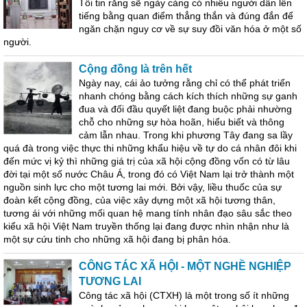
Tôi tin rằng sẽ ngày càng có nhiều người dân lên
tiếng bằng quan điểm thẳng thắn và đúng đắn để
ngăn chặn nguy cơ về sự suy đồi văn hóa ở một số
người.
Cộng đồng là trên hết
Ngày nay, cái ảo tưởng rằng chỉ có thể phát triển
nhanh chóng bằng cách kích thích những sự ganh
đua và đối đầu quyết liệt đang buộc phải nhường
chỗ cho những sự hòa hoãn, hiểu biết và thông
cảm lẫn nhau. Trong khi phương Tây đang sa lầy
quá đà trong việc thực thi những khẩu hiệu về tự do cá nhân đôi khi
đến mức vị kỷ thì những giá trị của xã hội cộng đồng vốn có từ lâu
đời tại một số nước Châu Á, trong đó có Việt Nam lại trở thành một
nguồn sinh lực cho một tương lai mới. Bởi vậy, liều thuốc của sự
đoàn kết cộng đồng, của việc xây dựng một xã hội tương thân,
tương ái với những mối quan hệ mang tính nhân đạo sâu sắc theo
kiểu xã hội Việt Nam truyền thống lại đang được nhìn nhận như là
một sự cứu tinh cho những xã hội đang bị phân hóa.
CÔNG TÁC XÃ HỘI - MỘT NGHỀ NGHIỆP
TƯƠNG LAI
Công tác xã hội (CTXH) là một trong số ít những