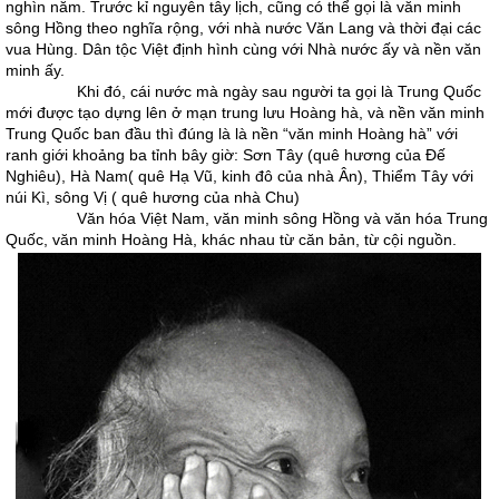
nghìn năm. Trước kỉ nguyên tây lịch, cũng có thể gọi là văn minh
sông Hồng theo nghĩa rộng, với nhà nước Văn Lang và thời đại các
vua Hùng. Dân tộc Việt định hình cùng với Nhà nước ấy và nền văn
minh ấy.
Khi đó, cái nước mà ngày sau người ta gọi là Trung Quốc
mới được tạo dựng lên ở mạn trung lưu Hoàng hà, và nền văn minh
Trung Quốc ban đầu thì đúng là là nền “văn minh Hoàng hà” với
ranh giới khoảng ba tỉnh bây giờ: Sơn Tây (quê hương của Đế
Nghiêu), Hà Nam( quê Hạ Vũ, kinh đô của nhà Ân), Thiểm Tây với
núi Kì, sông Vị ( quê hương của nhà Chu)
Văn hóa Việt Nam, văn minh sông Hồng và văn hóa Trung
Quốc, văn minh Hoàng Hà, khác nhau từ căn bản, từ cội nguồn.