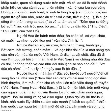
khắp nước, quen sử dụng nước trên mặt. và cái ao đã là một thành
phần hữu cơ của cảnh quan thiên nhiên – xã hội của lưu vực sông
Hồng, ao là nước sinh hoạt, là kinh tế tổng hợp (rau muống, cá, nơi
ngâm tre gỗ làm nhà, nước dự trữ tưới vườn, tưới ruộng…), là cuộc
sống tinh thần trong ca dao (“ ta về ta tắm ao ta”, “Đêm qua ra đứng
bờ ao”, “Trúc xinh trúc mọc bờ ao…” và thơ ca dân tộc ( “Thu điếu”,
“Thu vịnh”, của Yên Đổ).
Người Hoa ăn bánh màn thầu, ăn cháo kê, có vạc, chảo,
có muôi hay như người Hoa gọi “ văn hóa đỉnh lịch”.
Người Việt ăn xôi, ăn cơm, làm bánh trưng, bánh giày…
Bát cơm, bát tương, chén mắm… và đặc biệt đôi đũa là một sáng tạo
của nền văn hóa lúa nước Việt Nam. từ địa hạt vật chất, đũa đã đi
vào lĩnh vực xã hội tinh thần, triết lý Việt Nam ( vợ chồng như đôi đũa
có đôi, “ chồng thấp vợ cao như đôi đũa lệch so sao cho đều”, “vơ
đũa cả nắm”…thủ tục ly hôn ngày xưa là bẻ đũa…)
Người Hoa ở nhà hầm (“ Bắc sóc huyệt cư”) người Việt cổ
sang tạo cái nhà sàn (“Nam Việt sào cư”) với cái mái cong độc đáo
hình thuyền, làm mẫu hình cho cả nền kiến trúc Viễn đông cổ truyền
( Việt Nam. Trung Hoa, Nhật Bản…) Đi lại ở miền khô, trên một vùng
cao nguyên, gần thảo nguyên thuận lợi cho việc chăn nuôi ngựa,
người Hoa ưa dung xe cộ và cưỡi ngựa. Quân đội lấy ưu thế là kị
binh, nhà nước lấy chiến xa làm sức mạnh (“ bách xa quốc”, “ thiên
hạn quốc”: xe ngựa trở thành một độ số của văn minh và sự hung