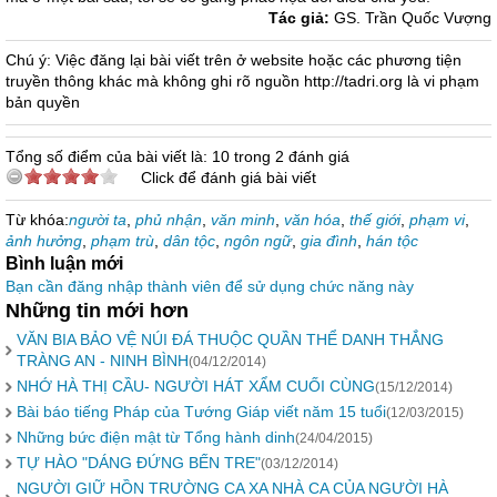
Tác giả:
GS. Trần Quốc Vượng
Chú ý: Việc đăng lại bài viết trên ở website hoặc các phương tiện
truyền thông khác mà không ghi rõ nguồn http://tadri.org là vi phạm
bản quyền
Tổng số điểm của bài viết là: 10 trong 2 đánh giá
Click để đánh giá bài viết
Từ khóa:
người ta
,
phủ nhận
,
văn minh
,
văn hóa
,
thế giới
,
phạm vi
,
ảnh hưởng
,
phạm trù
,
dân tộc
,
ngôn ngữ
,
gia đình
,
hán tộc
Bình luận mới
Bạn cần đăng nhập thành viên để sử dụng chức năng này
Những tin mới hơn
VĂN BIA BẢO VỆ NÚI ĐÁ THUỘC QUẦN THỂ DANH THẮNG
TRÀNG AN - NINH BÌNH
(04/12/2014)
NHỚ HÀ THỊ CẦU- NGƯỜI HÁT XẨM CUỐI CÙNG
(15/12/2014)
Bài báo tiếng Pháp của Tướng Giáp viết năm 15 tuổi
(12/03/2015)
Những bức điện mật từ Tổng hành dinh
(24/04/2015)
TỰ HÀO "DÁNG ĐỨNG BẾN TRE"
(03/12/2014)
NGƯỜI GIỮ HỒN TRƯỜNG CA XA NHÀ CA CỦA NGƯỜI HÀ