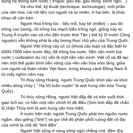
dụng hệ thống tưới nước ( irrigué: gàu dai, gàu dòng, kênh ngòi…)
Và như thế, kỹ thuật (technique, technologie), một phần
của văn hóa, cái nối liền con người và tự nhiên, ở hai bên, là khác
nhau về căn bản.
Người Hoa trồng túc - tiểu mễ, hay kê (millet) – sau đó
trồng cao lương, rồi trồng lúa mạch kiểu trồng ngô, giống này từ
Trung Á truyền vào và cho đến trước thời Tần ( thế kỷ III trước Công
nguyên) vẫn không phải là cây lương thực chủ yếu của Trung Quốc.
Người Việt trồng cây có củ (khoai các loại) và đặc biệt từ
6000-7000 năm trước đây, đã trồng lúa nước. Nền văn minh lúa
nước ( civilization du riz) vốn là một nền văn minh Việt cổ và đã tạo
nên một thế quân bình bền vững của nền văn hóa xóm làng, giữa
con người và thiên nhiên Việt Nam, trong khung cảnh Đông Nam Á
từ mấy nghìn năm nay.
Trị thủy sông Hoàng, người Trung Quốc khơi sâu và khơi
nhiều dòng chảy ( “ Hạ Vũ tuấn xuyên” là anh hung văn hóa Trung
Quốc).
Trị thủy sông Hồng, người Việt đắp đê và trên suốt thời
gian lịch sử, có hẳn một nền chính trị đê điều (Sơn tinh đắp đê chắn
lũ chặn Thủy tinh là anh hung văn hóa Việt).
Ít nước trên mặt, người Trung Quốc phải tìm nguồn nước
ngầm, đào giếng (“tinh”) và gọi chế độ phân phối ruộng đất cổ đại
của mình là chế độ “tinh điền”.
Người Việt sống ở vùng sông ngòi chằng chịt, đầm đìa