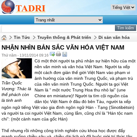
Tin Tức
Truyền thống & Phát triển
Di sản văn hóa
NHẬN NHÌN BẢN SẮC VĂN HÓA VIỆT NAM
Thứ năm - 13/11/2014 09:16
Có một thời người ta phủ nhận sự hiện hữu của một
nền văn minh và văn hóa Việt Nam. Người ta xếp
một cách đơn giản thế giới Việt Nam vào phạm vi
ảnh hưởng của văn minh Trung Quốc, và phạm trù
Trần Quốc
của nền văn minh Trung Quốc. Người ta gọi Việt
Vượng: Thác là
Nam là “ một nước Trung Hoa thu nhỏ lại” (une
thể phách còn
Chine en miniature)! Người ta tìm cội nguồn của
là tinh anh
dân tộc Việt Nam ở đâu đó bên Tàu, người ta xếp
ngôn ngữ tiếng Việt vào gia đình ngôn ngữ Hán - Tạng (Sinotibétsin)
và người ta coi người Việt Nam, cùng lắm, cũng chỉ là “Hán tộc nam
chi”: (một cành nam của gốc Hán)
Thế nhưng rồi những công trình nghiên cứu khoa học được đẩy
mạnh xuống chiều sâu và chiều dài lịch sử đã buộc giới trí thức tây