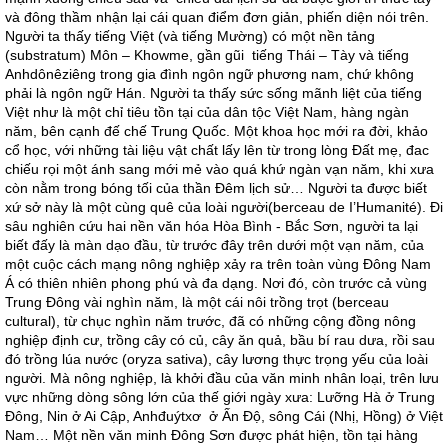
và đông thầm nhận lại cái quan điểm đơn giản, phiến diện nói trên.
Người ta thấy tiếng Việt (và tiếng Mường) có một nền tảng
(substratum) Môn – Khowme, gần gũi tiếng Thái – Tày và tiếng
Anhdônêziêng trong gia đình ngôn ngữ phương nam, chứ không
phải là ngôn ngữ Hán. Người ta thấy sức sống mãnh liệt của tiếng
Việt như là một chỉ tiêu tồn tại của dân tộc Việt Nam, hàng ngàn
năm, bên cạnh đế chế Trung Quốc. Một khoa học mới ra đời, khảo
cổ học, với những tài liệu vật chất lấy lên từ trong lòng Đất mẹ, đac
chiếu rọi một ánh sang mới mẻ vào quá khứ ngàn vạn năm, khi xưa
còn nằm trong bóng tối của thần Đêm lịch sử… Người ta được biết
xứ sở này là một cùng quê của loài người(berceau de I’Humanité). Đi
sâu nghiên cứu hai nền văn hóa Hòa Bình - Bắc Sơn, người ta lại
biết đấy là màn dạo đầu, từ trước đây trên dưới một vạn năm, của
một cuộc cách mạng nông nghiệp xảy ra trên toàn vùng Đông Nam
Á có thiên nhiên phong phú và đa dạng. Nơi đó, còn trước cả vùng
Trung Đông vài nghìn năm, là một cái nôi trồng trọt (berceau
cultural), từ chục nghìn năm trước, đã có những cộng đồng nông
nghiệp định cư, trồng cây có củ, cây ăn quả, bầu bí rau dưa, rồi sau
đó trồng lúa nước (oryza sativa), cây lương thực trọng yếu của loài
người. Mà nông nghiệp, là khởi đầu của văn minh nhân loại, trên lưu
vực những dòng sông lớn của thế giới ngày xưa: Lưỡng Hà ở Trung
Đông, Nin ở Ai Cập, Anhđuýtxơ ở Ấn Độ, sông Cái (Nhị, Hồng) ở Việt
Nam… Một nền văn minh Đông Sơn được phát hiện, tồn tại hàng