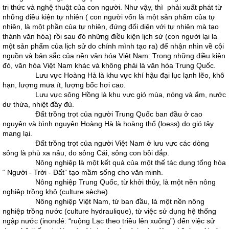
tri thức và nghệ thuật của con người. Như vậy, thì phải xuất phát từ
những điều kiện tự nhiên ( con người vốn là một sản phẩm của tự
nhiên, là một phần của tự nhiên, đứng đối diện với tự nhiên mà tạo
thành văn hóa) rồi sau đó những điều kiện lịch sử (con người lại la
một sản phẩm của lịch sử do chính mình tạo ra) để nhận nhìn về cội
nguồn và bản sắc của nền văn hóa Việt Nam: Trong những điều kiện
đó, văn hóa Việt Nam khác và không phải là văn hóa Trung Quốc.
Lưu vực Hoàng Hà là khu vực khí hậu đại lục lạnh lẽo, khô
hạn, lượng mưa ít, lượng bốc hơi cao.
Lưu vực sông Hồng là khu vực gió mùa, nóng và ẩm, nước
dư thừa, nhiệt đầy đủ.
Đất trồng trọt của người Trung Quốc ban đầu ở cao
nguyên và bình nguyên Hoàng Hà là hoàng thổ (loess) do gió tây
mang lại.
Đất trồng trọt của người Việt Nam ở lưu vực các dòng
sông là phù xa nâu, do sông Cái, sông con bồi đắp.
Nông nghiệp là một kết quả của một thế tác dụng tổng hòa
“ Người - Trời - Đất” tạo mầm sống cho văn minh.
Nông nghiệp Trung Quốc, từ khởi thủy, là một nền nông
nghiệp trồng khô (culture sèche).
Nông nghiệp Việt Nam, từ ban đầu, là một nền nông
nghiệp trồng nước (culture hydraulique), từ việc sử dụng hệ thống
ngập nước (inondé: “ruộng Lạc theo triều lên xuống”) đến việc sử