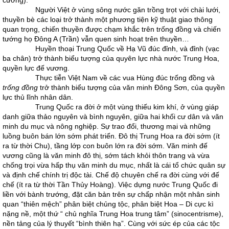
cường).
Người Việt ở vùng sông nước găn trồng trọt với chài lưới,
thuyền bè các loại trở thành một phương tiện kỹ thuật giao thông
quan trọng, chiến thuyền được chạm khắc trên trống đồng và chiến
tướng họ Đông A (Trần) vẫn quen sinh hoạt trên thuyền…
Huyền thoại Trung Quốc về Hạ Vũ đúc đỉnh, và đỉnh (vạc
ba chân) trở thành biểu tượng của quyên lực nhà nước Trung Hoa,
quyền lực đế vương.
Thực tiễn Việt Nam về các vua Hùng đúc trống đồng và
trống đồng
trở thành biểu tượng của văn minh Đông Sơn, của quyền
lực thủ lĩnh nhân dân.
Trung Quốc ra đời ở một vùng thiếu kim khí, ở vùng giáp
danh giữa thảo nguyên và bình nguyên, giữa hai khối cư dân và văn
minh du mục và nông nghiệp. Sự trao đổi, thương mại và những
luồng buôn bán lớn sớm phát triển. Đô thị Trung Hoa ra đời sớm (ít
ra từ thời Chu), tầng lớp con buôn lớn ra đời sớm. Văn minh đế
vương cũng là văn minh đô thị, sớm tách khỏi thôn trang và vừa
chống trọi vừa hấp thụ văn minh du mục, nhất là cái tổ chức quân sự
và định chế chính trị độc tài. Chế độ chuyên chế ra đời cùng với đế
chế (ít ra từ thời Tần Thủy Hoàng). Việc dựng nước Trung Quốc đi
liền với bành trướng, đặt căn bản trên sự chấp nhận một nhân sinh
quan “thiên mệch” phân biệt chủng tộc, phân biệt Hoa – Di cực kì
nặng nề, một thứ “ chủ nghĩa Trung Hoa trung tâm” (sinocentrisme),
nền tảng của lý thuyết “bình thiên hạ”. Cùng với sức ép của các tộc