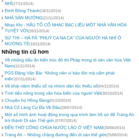
NHÌ
(27/11/2014)
Đình Đông Thành
(18/11/2014)
NHÀ SÀN MƯỜNG
(21/11/2014)
Nhạc Khị - HẬU TỔ CỔ NHẠC BẠC LIÊU MỘT NHÀ VĂN HÓA
TUYỆT VỜI
(26/11/2014)
SỬ THI – HÁ PÀ “PHUỲ CA NA CA” CỦA NGƯỜI HÀ NHÌ Ở
MƯỜNG TÈ
(18/11/2014)
Những tin cũ hơn
Về những dấu ấn kiến trúc đô thị Pháp trong di sản văn hóa Việt
Nam
(11/11/2014)
PGS Đặng Văn Bài: 'Không nên vì bảo tồn mà cấm phát
triển'
(07/11/2014)
Về khái niệm thiểu số và nhóm dân tộc thiểu số
(04/11/2014)
Tính tiểu nông trong văn hóa biển của người Việt
(30/10/2014)
Chuyện họ Hồng Bàng
(01/10/2014)
Nhà Cổ Làng Cự Đà Về Đâu
(28/07/2014)
Một số hình ảnh hoạt động trong quá trình làm hồ sơ để Tràng An
trở thành Di sản Thế giới.
(07/07/2014)
ĐỀN THỜ CÔNG CHÚA NƯỚC LÀO Ở VIỆT NAM
(30/06/2014)
Tràng An – Những chặng đường đến di sản thế giới
(25/06/2014)