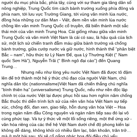
người du mục phía bắc, phía tây, cùng với sự tham gia tăng dân số
nông nghiệp, Trung Quốc tìm cách bành trướng xuống phía đông và
phía nam, tới lưu vực Trường Giang, tới vùng văn minh lúa nước,
đồng hóa những cư dân Man - Việt, đem nền văn minh lúa nước
chồng lên văn minh Trung Quốc cổ truyền, đã biến thành một sắc
thái mới của văn minh Trung Hoa. Cái giống nhau giữa văn minh
Trung Quốc và văn minh Việt Nam là cái có sau, là hậu quả của lịch
sử, một lịch sử chiến tranh đẫm máu giữa bành trướng và chống
bành trướng, giữa cướp nước và giữ nước, hình thành thế “phân biệt
Bắc – nam”, hữu thức từ Lý Nam Đế, qua Lý Thường Kiệt (“ Nam
quốc Sơn Hà”), Nguyễn Trãi (“ Bình ngô đại cáo”) đến Quang
Trung…
Nhưng nếu như lòng yêu nước Việt Nam đã được tô đậm
lên để trở thành một hệ ý thức chủ đạo của người Việt Nam, chủ
nghĩa dân tộc (nationnalisme)Việt Nam đã chiến thắng chủ nghĩa
“bình thiên hạ” (universalisme) Trung Quốc, nếu như nền độc lập
chính trị của nước Việt lại được phục hồi sau hơn nghìn năm chống
Bắc thuộc thì diễn trình lịch sử của nền văn hóa Việt Nam sự tiếp
xúc, chống đối, đan xen, giao tiếp, hỗn dung văn hóa Việt – Hoa
trong ngàn năm đầu Công nguyên và ngàn năm tiếp sau đó lại vô
cùng phức tạp. Và tự ý thức về một lối sống riêng, một thế ứng xử -
văn hóa riêng của các thế hệ Việt Nam dưới chế độ phong kiến lại
không dễ dàng, không khỏi có nhiều lầm lạc, băn khoăn, trăn trở…
mà ở một bài sau, tôi sẽ cố gắng phác họa đôi điều chủ yếu.