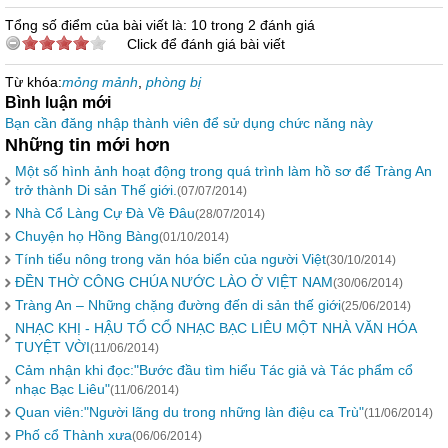
Tổng số điểm của bài viết là: 10 trong 2 đánh giá
Click để đánh giá bài viết
Từ khóa:
mỏng mảnh
,
phòng bị
Bình luận mới
Bạn cần đăng nhập thành viên để sử dụng chức năng này
Những tin mới hơn
Một số hình ảnh hoạt động trong quá trình làm hồ sơ để Tràng An
trở thành Di sản Thế giới.
(07/07/2014)
Nhà Cổ Làng Cự Đà Về Đâu
(28/07/2014)
Chuyện họ Hồng Bàng
(01/10/2014)
Tính tiểu nông trong văn hóa biển của người Việt
(30/10/2014)
ĐỀN THỜ CÔNG CHÚA NƯỚC LÀO Ở VIỆT NAM
(30/06/2014)
Tràng An – Những chặng đường đến di sản thế giới
(25/06/2014)
NHẠC KHỊ - HẬU TỔ CỔ NHẠC BẠC LIÊU MỘT NHÀ VĂN HÓA
TUYỆT VỜI
(11/06/2014)
Cảm nhận khi đọc:"Bước đầu tìm hiểu Tác giả và Tác phẩm cổ
nhạc Bạc Liêu"
(11/06/2014)
Quan viên:"Người lãng du trong những làn điệu ca Trù"
(11/06/2014)
Phố cổ Thành xưa
(06/06/2014)