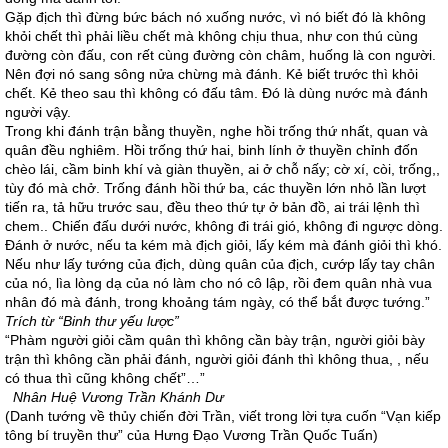
Gặp địch thì đừng bức bách nó xuống nước, vì nó biết đó là không
khỏi chết thì phải liều chết mà không chịu thua, như con thú cùng
đường còn đấu, con rết cùng đường còn châm, huống là con người.
Nên đợi nó sang sông nửa chừng mà đánh. Kẻ biết trước thì khỏi
chết. Kẻ theo sau thì không có đấu tâm. Đó là dùng nước mà đánh
người vậy.
Trong khi đánh trận bằng thuyền, nghe hồi trống thứ nhất, quan và
quân đều nghiêm. Hồi trống thứ hai, binh lính ở thuyền chỉnh đốn
chèo lái, cầm binh khí và giàn thuyền, ai ở chỗ nấy; cờ xí, còi, trống,,
tùy đó mà chở. Trống đánh hồi thứ ba, các thuyền lớn nhỏ lần lượt
tiến ra, tả hữu trước sau, đều theo thứ tự ở bản đồ, ai trái lệnh thì
chem.. Chiến đấu dưới nước, không đi trái gió, không đi ngược dòng.
Đánh ở nước, nếu ta kém mà địch giỏi, lấy kém mà đánh giỏi thì khó.
Nếu như lấy tướng của địch, dùng quân của địch, cướp lấy tay chân
của nó, lìa lòng dạ của nó làm cho nó cô lập, rồi đem quân nhà vua
nhân đó mà đánh, trong khoảng tám ngày, có thể bắt được tướng.”
Trích từ “Binh thư yếu lược”
“Phàm người giỏi cầm quân thì không cần bày trận, người giỏi bày
trận thì không cần phải đánh, người giỏi đánh thì không thua, , nếu
có thua thì cũng không chết”…”
Nhân Huệ Vương Trần Khánh Dư
(Danh tướng về thủy chiến đời Trần, viết trong lời tựa cuốn “Vạn kiếp
tông bí truyền thư” của Hưng Đạo Vương Trần Quốc Tuấn)