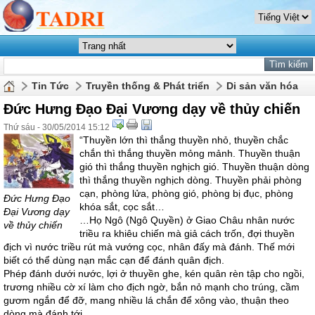
Tin Tức
Truyền thống & Phát triển
Di sản văn hóa
Đức Hưng Đạo Đại Vương dạy về thủy chiến
Thứ sáu - 30/05/2014 15:12
“Thuyền lớn thì thắng thuyền nhỏ, thuyền chắc
chắn thì thắng thuyền mỏng mảnh. Thuyền thuận
gió thì thắng thuyền nghịch gió. Thuyền thuận dòng
thì thắng thuyền nghịch dòng. Thuyền phải phòng
cạn, phòng lửa, phòng gió, phòng bị đục, phòng
Đức Hưng Đạo
khóa sắt, cọc sắt…
Đại Vương dạy
…Họ Ngô (Ngô Quyền) ở Giao Châu nhân nước
về thủy chiến
triều ra khiêu chiến mà giả cách trốn, đợi thuyền
địch vì nước triều rút mà vướng cọc, nhân đấy mà đánh. Thế mới
biết có thể dùng nạn mắc cạn để đánh quân địch.
Phép đánh dưới nước, lợi ở thuyền ghe, kén quân rèn tập cho ngồi,
trương nhiều cờ xí làm cho địch ngờ, bắn nỏ mạnh cho trúng, cầm
gươm ngắn để đỡ, mang nhiều lá chắn để xông vào, thuận theo
dòng mà đánh tới.