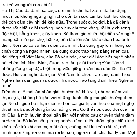
trai cả và người con gái út.
Hà Thị Cầu đã dành cả cuộc đời mình cho hát Xẩm. Bà lao động
miệt mài, không ngừng nghỉ cho đến tận sức tàn lực kiệt, lúc không
thể còn cầm cây nhị để kéo nữa. Trong suốt cuộc đời, bà đã dành
được rất nhiều giải thưởng, nào huy chương vàng, rồi huy chương
đặc biệt, bằng khen, giấy khen. Bà tham gia nhiều hội diễn văn nghệ,
mang xẩm từ góc chợ, bãi xe, bến tầu lên sân khấu chan hòa ánh
điện. Nơi nào có sự hiện diện của mình, bà cũng gây lên những sự
chấn động và ngạc nhiên. Bà cũng được trao tặng bằng khen của
đài tiếng nói Việt Nam, của Bộ văn hóa, đoạt giải đặc biệt nghệ nhân
hát chèo tỉnh Ninh Bình, được trao tặng giải thưởng Đào Tấn vì
những đóng góp đặc biệt trong việc giữ gìn văn hóa dân tộc. Bà đã
được Hội văn nghệ dân gian Việt Nam tổ chức trao tặng danh hiệu
Nghệ nhân dân gian và được nhà nước trao tặng danh hiệu Nghệ sĩ
ưu tú.
Trên thực tế mỗi lần nhận giải thưởng bà khá vui, nhưng niềm vui
thực sự lại không hề gắn với những danh tiếng mà giải thưởng đem
lại. Nó chỉ giúp bà nhận diện rõ hơn cái giá trị văn hóa của một nghệ
thuật mà bà suốt đời gắn bó, sống chết. Có thể nói, cuộc đời của Hà
thị Cầu là một huyền thoại gắn liền với những câu chuyện thấm đẫm
nước mắt. Bà luôn sống trong nghèo túng, thiếu thốn, gặp nhiều khó
khăn trắc trở khi cha mẹ mất sớm, chồng mất khi còn rất trẻ, một
mình nuôi 7 người con, mà rồi kẻ còn, người mất, chia lìa, ly tán. Một