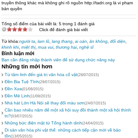
truyền thông khác mà không ghi rõ nguồn http://tadri.org là vi phạm
bản quyền
Tổng số điểm của bài viết là: 5 trong 1 đánh giá
Click để đánh giá bài viết
Từ khóa:
người ta
,
lam lũ
,
lang thang
,
ai oán
,
ăn không
,
đối diện
,
khinh khi
,
miệt thị
,
mua vui
,
thương hại
,
nghệ sĩ
Bình luận mới
Bạn cần đăng nhập thành viên để sử dụng chức năng này
Những tin mới hơn
Từ tâm linh đến giá trị văn hóa cổ vật
(28/07/2015)
Đền Bia Tuệ Tĩnh
(29/07/2015)
Đền Xưa
(01/08/2015)
Đền Mê Linh
(11/08/2015)
Nhà hát Lớn Hà Nội sẽ thay đổi màu sơn
(24/07/2015)
Cần bao nhiêu năm để một xã hội suy đồi thành một xã hội thình
trị?
(03/07/2015)
Những bức điện mật từ Tổng hành dinh
(24/04/2015)
Di sản văn hóa phi vật thể: những cách tiếp cận mới về bảo
tồn
(13/05/2015)