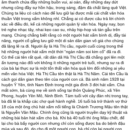
âm thanh chứa đầy những buồn vui, ai oán, đầy những day dứt
nhưng cũng đầy sự hồn hậu, trong sáng, đậm đà chất làng quê Việt.
Chúng ta liệu có cách nào để lưu giữ lại được mãi cái chất văn hóa
thuần Việt trong xẩm không nhỉ. Chẳng ai có được câu trả lời chính
xác về điều đó, kể cả những người quản lý văn hóa. Ngày nay, bọn
trẻ nghe nhạc tây, nhai kẹo cao su, nhảy hip-hop và tán gẫu trên
mạng. Chúng chẳng biết rằng có một người hát xẩm bình dị, đầy tài
năng, người cố gắng lưu giữ một di sản dân gian vô giá cho chúng
đã lặng lẽ ra đi. Người ấy là Hà Thị cầu, người cuối cùng trong thế
hệ những người hát xẩm một thời “ngàn năm soi kim cổ” đã ra đi.
Có thể cái tên rất quê, rất dân dã Hà Thị Cầu đã chẳng gợi lên một
ấn tượng nào đối với không ít những người trẻ tuổi, nhưng sự ra đi
của bà lại thực sự là một tổn thất văn hóa quá lớn đối những ai yêu
mến văn hóa Việt. Hà Thị Cầu tên thật là Hà Thị Năm. Cái tên Cầu là
cách gọi dân gian theo tên của người con cả. Bà sinh năm 1928 tại
huyện Ý Yên, tỉnh Nam Định trong một gia đình 3 đời hát xẩm. Cha
mất sớm, bà cùng mẹ về sinh sống tại thôn Quảng Phúc, xã Yên
Phong, huyện Yên Mô, Ninh Bình. Tám tuổi với cây đàn nhị trong tay,
bà đã lê la khắp các chợ quê hành nghề. 16 tuổi bà trở thành vợ thứ
18 của một ông chủ hát xẩm nổi tiếng là Chánh Trương Mậu tên thật
là Nguyễn Văn Mậu. Chính ông cũng là người truyền dạy kỹ thuật và
những bài bản hát xẩm cho bà. Khi bà 40 tuổi thì ông Mậu chết, để
lại cho bà bẩy người con nhưng chỉ còn sống được ba do bệnh đậu
mùa và sau đó, do cho đi một người con, bà chỉ còn lại người con