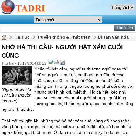
Tin Tức
Truyền thống & Phát triển
Di sản văn hóa
NHỚ HÀ THỊ CẦU- NGƯỜI HÁT XẨM CUỐI
CÙNG
Thứ hai - 15/12/2014 08:12
Nhắc tới hát xẩm, người ta thường nghĩ ngay tới
những người lam lũ, lang thang nơi đầu đường,
cuối chợ, ca lên những lời điệu ai oán để kiếm
miếng ăn. Không ít người trong họ phải đối diện với
*Nghệ nhân Hà
những sự khinh khi, miệt thị. Họ ca hát, kéo nhị,
Thị Cầu (nguồn
mua vui chung cho mọi người nhưng ngoài lòng
internet)
thương hại, thật hiếm người lại coi họ như là những
nghệ sĩ thực thụ.
Phải mãi tới giờ, khi những thế hệ hát xẩm cuối cùng đã hoàn toàn
vắng bóng, khi nghe lại một bài xẩm xưa cũ ở đâu đó, có bao nhiêu
người bỗng giật thót mình. Ở đâu ra cái âm thanh kỳ lạ đó nhỉ, cái