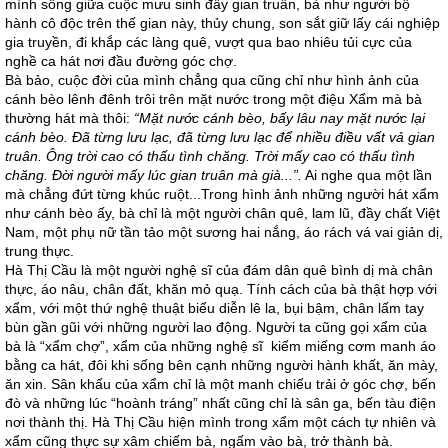
mình sống giữa cuộc mưu sinh đầy gian truân, bà như người bộ
hành cô độc trên thế gian này, thủy chung, son sắt giữ lấy cái nghiệp
gia truyền, đi khắp các làng quê, vượt qua bao nhiêu tủi cực của
nghề ca hát nơi đầu đường góc chợ.
Bà bảo, cuộc đời của mình chẳng qua cũng chỉ như hình ảnh của
cánh bèo lênh đênh trôi trên mặt nước trong một điệu Xẩm mà bà
thường hát mà thôi:
“Mặt nước cánh bèo, bấy lâu nay mặt nước lại
cánh bèo. Đã từng lưu lạc, đã từng lưu lạc để nhiều điều vất vả gian
truân. Ông trời cao có thấu tình chăng. Trời mấy cao có thấu tình
chăng. Đời người mấy lúc gian truân mà già...”.
Ai nghe qua một lần
mà chẳng đứt từng khúc ruột...Trong hình ảnh những người hát xẩm
như cánh bèo ấy, bà chỉ là một người chân quê, lam lũ, đầy chất Việt
Nam, một phụ nữ tần tảo một sương hai nắng, áo rách vá vai giản dị,
trung thực.
Hà Thị Cầu là một người nghệ sĩ của đám dân quê bình dị mà chân
thực, áo nâu, chân đất, khăn mỏ quạ. Tính cách của bà thật hợp với
xẩm, với một thứ nghệ thuật biểu diễn lê la, bụi bậm, chân lấm tay
bùn gần gũi với những người lao động. Người ta cũng gọi xẩm của
bà là “xẩm chợ”, xẩm của những nghệ sĩ kiếm miếng cơm manh áo
bằng ca hát, đôi khi sống bên cạnh những người hành khất, ăn mày,
ăn xin. Sân khấu của xẩm chỉ là một manh chiếu trải ở góc chợ, bến
đò và những lúc “hoành tráng” nhất cũng chỉ là sân ga, bến tàu điện
nơi thành thị. Hà Thị Cầu hiện mình trong xẩm một cách tự nhiên và
xẩm cũng thực sự xâm chiếm bà, ngấm vào bà, trở thành bà.