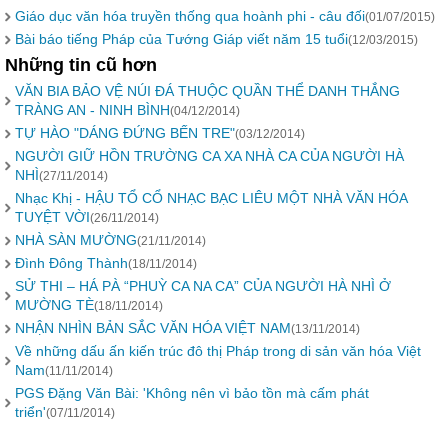
Giáo dục văn hóa truyền thống qua hoành phi - câu đối
(01/07/2015)
Bài báo tiếng Pháp của Tướng Giáp viết năm 15 tuổi
(12/03/2015)
Những tin cũ hơn
VĂN BIA BẢO VỆ NÚI ĐÁ THUỘC QUẦN THỂ DANH THẮNG
TRÀNG AN - NINH BÌNH
(04/12/2014)
TỰ HÀO "DÁNG ĐỨNG BẾN TRE"
(03/12/2014)
NGƯỜI GIỮ HỒN TRƯỜNG CA XA NHÀ CA CỦA NGƯỜI HÀ
NHÌ
(27/11/2014)
Nhạc Khị - HẬU TỔ CỔ NHẠC BẠC LIÊU MỘT NHÀ VĂN HÓA
TUYỆT VỜI
(26/11/2014)
NHÀ SÀN MƯỜNG
(21/11/2014)
Đình Đông Thành
(18/11/2014)
SỬ THI – HÁ PÀ “PHUỲ CA NA CA” CỦA NGƯỜI HÀ NHÌ Ở
MƯỜNG TÈ
(18/11/2014)
NHẬN NHÌN BẢN SẮC VĂN HÓA VIỆT NAM
(13/11/2014)
Về những dấu ấn kiến trúc đô thị Pháp trong di sản văn hóa Việt
Nam
(11/11/2014)
PGS Đặng Văn Bài: 'Không nên vì bảo tồn mà cấm phát
triển'
(07/11/2014)