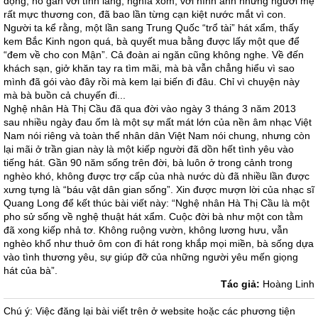
động, nó gắn với tình làng, nghĩa xóm, với hình ảnh những người mẹ
rất mực thương con, đã bao lần từng cạn kiệt nước mắt vì con.
Người ta kể rằng, một lần sang Trung Quốc “trổ tài” hát xẩm, thấy
kem Bắc Kinh ngon quá, bà quyết mua bằng được lấy một que để
“đem về cho con Mận”. Cả đoàn ai ngăn cũng không nghe. Về đến
khách sạn, giở khăn tay ra tìm mãi, mà bà vẫn chẳng hiểu vì sao
mình đã gói vào đây rồi mà kem lại biến đi đâu. Chỉ vì chuyện này
mà bà buồn cả chuyến đi...
Nghệ nhân Hà Thị Cầu đã qua đời vào ngày 3 tháng 3 năm 2013
sau nhiều ngày đau ốm là một sự mất mát lớn của nền âm nhạc Việt
Nam nói riêng và toàn thể nhân dân Việt Nam nói chung, nhưng còn
lại mãi ở trần gian này là một kiếp người đã dồn hết tình yêu vào
tiếng hát. Gần 90 năm sống trên đời, bà luôn ở trong cảnh trong
nghèo khó, không được trợ cấp của nhà nước dù đã nhiều lần được
xưng tựng là “báu vật dân gian sống”. Xin được mượn lời của nhạc sĩ
Quang Long để kết thúc bài viết này: “Nghệ nhân Hà Thị Cầu là một
pho sử sống về nghệ thuật hát xẩm. Cuộc đời bà như một con tằm
đã xong kiếp nhả tơ. Không ruộng vườn, không lương hưu, vẫn
nghèo khổ như thuở ôm con đi hát rong khắp mọi miền, bà sống dựa
vào tình thương yêu, sự giúp đỡ của những người yêu mến giọng
hát của bà”.
Tác giả:
Hoàng Linh
Chú ý: Việc đăng lại bài viết trên ở website hoặc các phương tiện