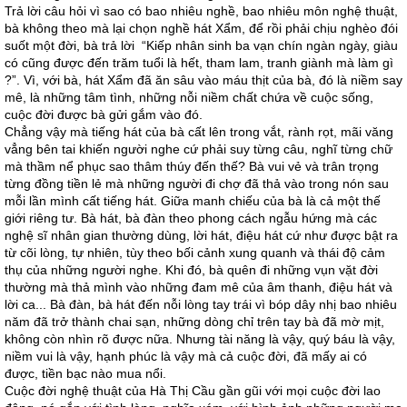
Trả lời câu hỏi vì sao có bao nhiêu nghề, bao nhiêu môn nghệ thuật,
bà không theo mà lại chọn nghề hát Xẩm, để rồi phải chịu nghèo đói
suốt một đời, bà trả lời “Kiếp nhân sinh ba vạn chín ngàn ngày, giàu
có cũng được đến trăm tuổi là hết, tham lam, tranh giành mà làm gì
?”. Vì, với bà, hát Xẩm đã ăn sâu vào máu thịt của bà, đó là niềm say
mê, là những tâm tình, những nỗi niềm chất chứa về cuộc sống,
cuộc đời được bà gửi gắm vào đó.
Chẳng vậy mà tiếng hát của bà cất lên trong vắt, rành rọt, mãi văng
vẳng bên tai khiến người nghe cứ phải suy từng câu, nghĩ từng chữ
mà thầm nể phục sao thâm thúy đến thế? Bà vui vẻ và trân trọng
từng đồng tiền lẻ mà những người đi chợ đã thả vào trong nón sau
mỗi lần mình cất tiếng hát. Giữa manh chiếu của bà là cả một thế
giới riêng tư. Bà hát, bà đàn theo phong cách ngẫu hứng mà các
nghệ sĩ nhân gian thường dùng, lời hát, điệu hát cứ như được bật ra
từ cõi lòng, tự nhiên, tùy theo bối cảnh xung quanh và thái độ cảm
thụ của những người nghe. Khi đó, bà quên đi những vụn vặt đời
thường mà thả mình vào những đam mê của âm thanh, điệu hát và
lời ca... Bà đàn, bà hát đến nỗi lòng tay trái vì bóp dây nhị bao nhiêu
năm đã trở thành chai sạn, những dòng chỉ trên tay bà đã mờ mịt,
không còn nhìn rõ được nữa. Nhưng tài năng là vậy, quý báu là vậy,
niềm vui là vậy, hạnh phúc là vậy mà cả cuộc đời, đã mấy ai có
được, tiền bạc nào mua nổi.
Cuộc đời nghệ thuật của Hà Thị Cầu gần gũi với mọi cuộc đời lao