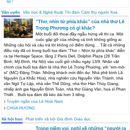
lại”!
Văn uyển
Văn học & Nghệ thuật
Thi đàm
Cảm thụ người Xưa
“Thơ, nhìn từ phía khác” của nhà thơ Lê
Trọng Phương có gì khác?
Một buổi đối thoại đầy ngẫu hứng về thi ca. Một
cuộc gặp gỡ của những cá tính không giống ai.
Những câu hỏi và câu trả lời không có điểm dừng.... Tất cả những
điều này đã có trong buổi tọa đàm:“Thơ – Nhìn từ phía khác” diễn
ra tại Heritage Space, tầng 2 Paris Deli, Dolphin Plaza (28 Trần
Bình, Mỹ Đình, Hà Nội) vào cuối giờ chiều ngày 13/9. Nhân vật
chính của buổi tọa đàm là nhà thơ Lê Trọng Phương, với “em-mờ-
si” (MC) Đặng Thân. Những khách mời đến dự: Nhà phê bình Lã
Nguyên (La Khắc Hòa), nhà nghiên cứu Nguyễn Văn Thành, nhà
văn Ngô Tự Lập, nhà văn Thế Dũng, nhà thơ Hàn Thủy Giang,
nhiếp ảnh gia Nguyễn Đình Toán, nhà thơ Giáng Vân, họa sĩ Phan
Thiết... Buổi tọa đàm đã kéo dài hơn 3 tiếng.
Truyện ngắn của Lê Hoài Nam
CHÙA HƯƠNG
Xã hội học
Phát triển xã hội
Gia đình
Giáo dục
Trong niềm vui, nghĩ về những “người ra