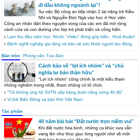
đi đầu không ngoảnh lại”!
Sự việc Bộ công an tiếp nhận 2 tài năng trẻ Kiều
Nhi và Nguyễn Đức Ngà vào học ở Học viện
Công an nhân dân theo nguyện vọng của các em đã mở rộng
cánh cửa và con đường cho lớp trẻ phát triển và cống hiến.
Lạm thu đầu năm học: Muôn “chiêu” đóng góp kiểu...thoả thuận!
Bệnh nghề nghiệp gia tăng và bảo vệ sức khỏe người lao động
Bàn tròn
Phỏng vấn
Tọa đàm
Cảnh báo về “lợi ích nhóm” và “chủ
nghĩa tư bản thân hữu”
“Lợi ích nhóm” cũng chính là một kiểu tham
nhũng nghiêm trọng nhất, tham nhũng có tổ chức.
"Tôi không ủng hộ SVTN xếp hàng dưới nắng nóng 40 độ"
Vị thế Biển Đông và bản lĩnh Việt Nam
Tác phẩm
40 năm bài hát “Đất nước trọn niềm vui”
Khi đất nước hòa bình, những ca khúc xưa vẫn
vang lên như thúc giục lòng người nhớ về một
thời hào hùng của dân tộc.