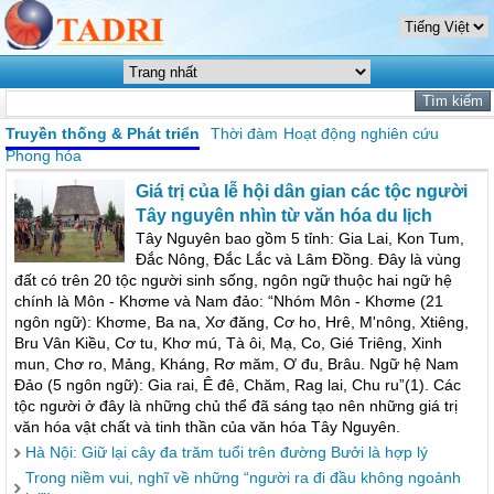
Truyền thống & Phát triển
Thời đàm
Hoạt động nghiên cứu
Phong hóa
Giá trị của lễ hội dân gian các tộc người
Tây nguyên nhìn từ văn hóa du lịch
Tây Nguyên bao gồm 5 tỉnh: Gia Lai, Kon Tum,
Đắc Nông, Đắc Lắc và Lâm Đồng. Đây là vùng
đất có trên 20 tộc người sinh sống, ngôn ngữ thuộc hai ngữ hệ
chính là Môn - Khơme và Nam đảo: “Nhóm Môn - Khơme (21
ngôn ngữ): Khơme, Ba na, Xơ đăng, Cơ ho, Hrê, M'nông, Xtiêng,
Bru Vân Kiều, Cơ tu, Khơ mú, Tà ôi, Mạ, Co, Gié Triêng, Xinh
mun, Chơ ro, Mảng, Kháng, Rơ măm, Ơ đu, Brâu. Ngữ hệ Nam
Đảo (5 ngôn ngữ): Gia rai, Ê đê, Chăm, Rag lai, Chu ru”(1). Các
tộc người ở đây là những chủ thể đã sáng tạo nên những giá trị
văn hóa vật chất và tinh thần của văn hóa Tây Nguyên.
Hà Nội: Giữ lại cây đa trăm tuổi trên đường Bưởi là hợp lý
Trong niềm vui, nghĩ về những “người ra đi đầu không ngoảnh