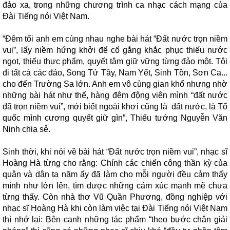
đảo xa, trong những chương trình ca nhạc cách mạng của
Đài Tiếng nói Việt Nam.
“Đêm tối anh em cùng nhau nghe bài hát “Đất nước trọn niềm
vui”, lấy niềm hứng khởi để cố gắng khắc phục thiếu nước
ngọt, thiếu thực phẩm, quyết tâm giữ vững từng đảo một. Tôi
đi tất cả các đảo, Song Tử Tây, Nam Yết, Sinh Tồn, Sơn Ca...
cho đến Trường Sa lớn. Anh em vô cùng gian khổ nhưng nhờ
những bài hát như thế, hàng đêm động viên mình “đất nước
đã trọn niềm vui”, mới biết ngoài khơi cũng là đất nước, là Tổ
quốc mình cương quyết giữ gìn”, Thiếu tướng Nguyễn Văn
Ninh chia sẻ.
Sinh thời, khi nói về bài hát “Đất nước trọn niềm vui”, nhạc sĩ
Hoàng Hà từng cho rằng: Chính các chiến công thần kỳ của
quân và dân ta năm ấy đã làm cho mỗi người đều cảm thấy
mình như lớn lên, tìm được những cảm xúc mạnh mẽ chưa
từng thấy. Còn nhà thơ Vũ Quần Phương, đồng nghiệp với
nhạc sĩ Hoàng Hà khi còn làm việc tại Đài Tiếng nói Việt Nam
thì nhớ lại: Bên cạnh những tác phẩm “theo bước chân giải