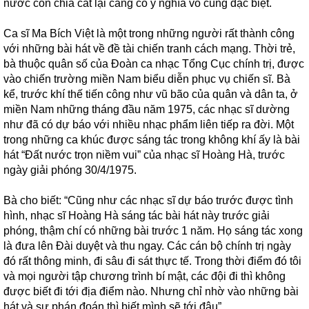
nước còn chia cắt lại càng có ý nghĩa vô cùng đặc biệt.
Ca sĩ Ma Bích Việt là một trong những người rất thành công
với những bài hát về đề tài chiến tranh cách mạng. Thời trẻ,
bà thuộc quân số của Đoàn ca nhạc Tổng Cục chính trị, được
vào chiến trường miền Nam biểu diễn phục vụ chiến sĩ. Bà
kể, trước khí thế tiến công như vũ bão của quân và dân ta, ở
miền Nam những tháng đầu năm 1975, các nhạc sĩ dường
như đã có dự báo với nhiều nhạc phẩm liên tiếp ra đời. Một
trong những ca khúc được sáng tác trong không khí ấy là bài
hát “Đất nước trọn niềm vui” của nhạc sĩ Hoàng Hà, trước
ngày giải phóng 30/4/1975.
Bà cho biết: “Cũng như các nhạc sĩ dự báo trước được tình
hình, nhạc sĩ Hoàng Hà sáng tác bài hát này trước giải
phóng, thậm chí có những bài trước 1 năm. Họ sáng tác xong
là đưa lên Đài duyệt và thu ngay. Các cán bộ chính trị ngày
đó rất thông minh, đi sâu đi sát thực tế. Trong thời điểm đó tôi
và mọi người tập chương trình bí mật, các đội đi thì không
được biết đi tới địa điểm nào. Nhưng chỉ nhờ vào những bài
hát và sự phán đoán thì biết mình sẽ tới đâu”.