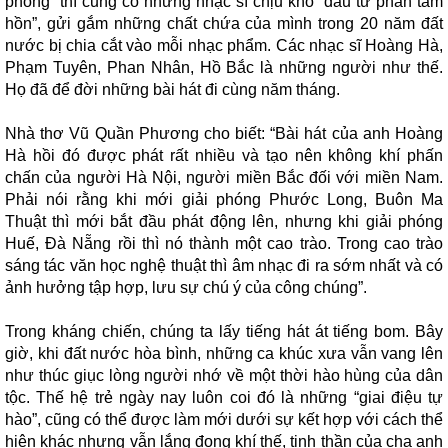
phóng” thì cũng có những nhạc sĩ chịu khó “đầu tư phần tâm
hồn”, gửi gắm những chất chứa của mình trong 20 năm đất
nước bị chia cắt vào mỗi nhạc phẩm. Các nhạc sĩ Hoàng Hà,
Phạm Tuyên, Phan Nhân, Hồ Bắc là những người như thế.
Họ đã để đời những bài hát đi cùng năm tháng.
Nhà thơ Vũ Quần Phương cho biết: “Bài hát của anh Hoàng
Hà hồi đó được phát rất nhiều và tạo nên không khí phấn
chấn của người Hà Nội, người miền Bắc đối với miền Nam.
Phải nói rằng khi mới giải phóng Phước Long, Buôn Ma
Thuật thì mới bắt đầu phát động lên, nhưng khi giải phóng
Huế, Đà Nẵng rồi thì nó thành một cao trào. Trong cao trào
sáng tác văn học nghệ thuật thì âm nhạc đi ra sớm nhất và có
ảnh hưởng tập hợp, lưu sự chú ý của công chúng”.
Trong kháng chiến, chúng ta lấy tiếng hát át tiếng bom. Bây
giờ, khi đất nước hòa bình, những ca khúc xưa vẫn vang lên
như thúc giục lòng người nhớ về một thời hào hùng của dân
tộc. Thế hệ trẻ ngày nay luôn coi đó là những “giai điệu tự
hào”, cũng có thể được làm mới dưới sự kết hợp với cách thể
hiện khác nhưng vẫn lắng đọng khí thế, tinh thần của cha anh