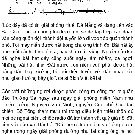
“Lúc đấy đã có tin giải phóng Huế, Đà Nẵng và đang tiến vào
Sài Gòn. Thế là chúng tôi được gọi về để tập hợp các đoàn
văn công quân đội thành đội tuyển lớn đi vào tiếp quản thành
phố. Tôi may mắn được hát trong chương trình đó. Bài hát ấy
như một cánh chim rộn rã, bay khắp các vùng. Người nào khi
đã nghe bài hát đấy cũng suốt ngày lẩm nhẩm, ca ngợi.
Những bài hát như “Đất nước trọn niềm vui” phải được hát
bằng dàn hợp xướng, bè bối điêu luyện với dàn nhạc lớn
như giao hưởng bây giờ”, ca sĩ Bích Việt kể lại.
Còn với những người được phân công ra công tác ở quần
đảo Trường Sa ngay sau ngày giải phóng miền Nam như
Thiếu tướng Nguyễn Văn Ninh, nguyên Cục phó Cục tác
chiến, Bộ Tổng tham mưu thì trong điều kiện thiếu thốn đủ
mọi bề ngoài biển, chiếc radio đã trở thành vật quý giá nối đất
liền với đảo xa. Bài hát “Đất nước trọn niềm vui” ông đươc
nghe trong ngày giải phóng dường như lại cùng ông ra nơi