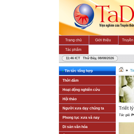
Trang chủ
Giới thiệu
Truyền 
Tác phẩm
11:46 ICT Thứ Bảy, 08/08/2026
»
Ti
•
Tin tức tổng hợp
Thời đàm
Hoạt động nghiên cứu
Hội thảo
Triết l
Người xưa dạy chúng ta
Tác giả:
P
Phong tục xưa và nay
Di sản văn hóa