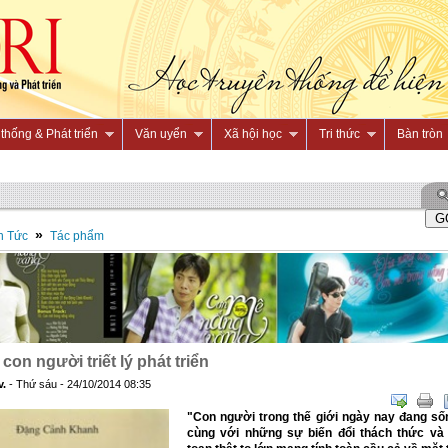
thống & Phát triển
Văn uyển
Xã hội học
Tri thức
Bàn tròn
»
n Tức
Tác phẩm
ý con người triết lý phát triển
v.
- Thứ sáu - 24/10/2014 08:35
"Con người trong thế giới ngày nay đang số
cùng với những sự biến đổi thách thức và 