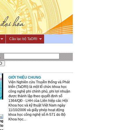
Câu lạc bộ TaDRI
GIỚI THIỆU CHUNG
Viện Nghiên cứu Truyền thống và Phát
triển (TaDRI) là một tổ chức khoa học
công nghệ phi chính phủ, phi lợi nhuận
được thành lập theo quyết định số
1364/QĐ - LHH của Liên hiệp các Hội
Khoa học và kỹ thuật Việt Nam ngày
11/10/2006 và giấy phép hoạt động
khoa học công nghệ số A-571 do Bộ
Khoa học...
ng
lo