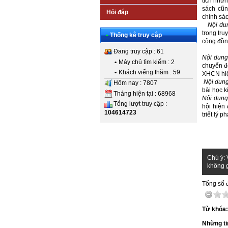
tích nhữn
sách cũn
Hỏi đáp
chính sá
Nội du
trong tru
•
Thống kê truy cập
cộng đồn
Đang truy cập : 61
Nội dung
•
Máy chủ tìm kiếm : 2
chuyển đổ
•
Khách viếng thăm : 59
XHCN hiệ
Nội dung
Hôm nay : 7807
bài học k
Tháng hiện tại : 68968
Nội dung
Tổng lượt truy cập :
hội hiện
104614723
triết lý p
Chú ý: 
không g
Tổng số đ
Từ khóa
Những ti