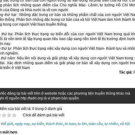
g đặc trưng cơ bản của con người trong sự vận động và phát triển của xã hội. Cu
g phân tích những quan điểm của Chủ nghĩa Mác- Lênin, tư tưởng Hồ Chí Min
ch của Đảng và Nhà nước ta về con người
ng thứ hai
: Những đặc trưng cơ bản và những phẩm chất của con người Việt N
yền thống. Phân tích những đặc trưng cơ bản của xã hội Việt Nam làm hình thành tí
g trong con người Việt Nam truyền thống.
 thứ ba
: Phân tích thực trạng sự biến đổi của con người Việt Nam trong quá trì
i từ nền kinh tế tập trung quan liêu bao cấp sang nền kinh tế thị trường định hướ
n nay.
 thứ tư
: Phân tích thực trạng việc xây dựng con người Việt Nam- thành tựu và nhữ
inh nghiệm.
 thứ năm
: Nêu lên nội dung và giải pháp về xây dựng con người Việt Nam trong 
 đại. Xác định những quan điểm và giải pháp cơ bản về xây dựng con người tro
hát triển ở Việt Nam
Tác giả:
Việc đăng lại bài viết trên ở website hoặc các phương tiện truyền thông khác mà
hi rõ nguồn http://tadri.org là vi phạm bản quyền
iểm của bài viết là: 0 trong 0 đánh giá
Click để đánh giá bài viết
:
thế giới
,
ngày nay
,
sự biến
,
thách thức
,
lo toan
,
to lớn
,
toàn cầu
,
tự nhiên
,
xã hội
n mới hơn