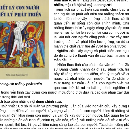
toan thật to lớn mang tính toàn cầu cả về mặt 
nhiên, mặt xã hội và mặt con người.
Trong lịch sử phát triển của mình, chưa bảo g
con người lại phải đối diện với những thách th
to lớn đến như vậy, những thách thức có li
quan đến sự sống còn của chính mình. Chí
những thách thức ấy ngày càng gây sức ép mạ
mẽ lên sự tồn tại lên sự tồn tại của con người n
lại đòi hỏi con người cũng phải được xây dựn
trưởng thành và phát triển tương ứng, có đủ s
mạnh thể chất và trí tuệ để vượt lên phía trước
Nghiên cứu, xây dựng và phát triển con ngư
do đó cũng trở thành vấn đề cấp bách, mang tí
toàn cầu..."
Nhận thức tính cấp bách của vấn đề trên, Gi
sư Đặng Cảnh Khanh đã đi sâu phân tích, trì
bày rõ ràng các quan điểm, các lý thuyết về c
người và phát triển con người. Từ đó phân tí
thực trạng sự biến đổi của con người Việt N
con người triết lý phát triển
qua các thời kì, rút ra bài học kinh nghiệm c
 trong tiến trình xây dựng con người mới, đồng thời đưa ra các giải pháp xây dự
 trong thời đại mới
h bao gồm những nội dung chính sau:
 thứ nhất
: Cơ sở lý luận và phương pháp luận của việc nghiên cứu xây dựng 
ững quan điểm về con người, xây dựng và phát triển con người. Làm rõ những v
ên quan đến khái niệm con người và vấn đề xây dựng con người. Mối quan hệ bi
a những biến đổi kinh tế, chính trị, văn hóa, xã hội với những biến đổi về vị trí và 
on người, thể lực, trí lực và tiềm năng sáng tạo của con người. Tác phẩm cũng ph