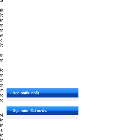
tự
iờ
ức
ên
nh
nh
ày,
g,
ức
ời
nh
áo
nh
on
ch
am
•
Đọc nhiều nhất
ho
ng
•
Dọc miền đất nước
hệ
ấn
ện
vai
ân