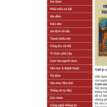
Ẩm thực
Phát triển xã hội
Gia đình
Giáo dục
Sai lệch xã hội
Thanh thiếu nhi
Công tác xã hội
Tri thức phổ cập
Cảm thụ người Xưa
Văn học & Nghệ thuật
Triết lý 
Thi đàm
Việt Nam
con người
Văn hóa Tâm linh
Cuốn sác
Nội dung
Thông tin tư liệu
thống nh
đề có li
Sức khỏe
chứng giữ
trò của c
Công nghệ thông tin