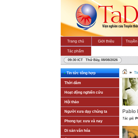
Trang chủ
Giới thiệu
Truyền 
Tác phẩm
09:30 ICT Thứ Bảy, 08/08/2026
»
Ti
•
Tin tức tổng hợp
Thời đàm
Hoạt động nghiên cứu
Hội thảo
Pablo 
Người xưa dạy chúng ta
Tác giả:
P
Phong tục xưa và nay
Di sản văn hóa