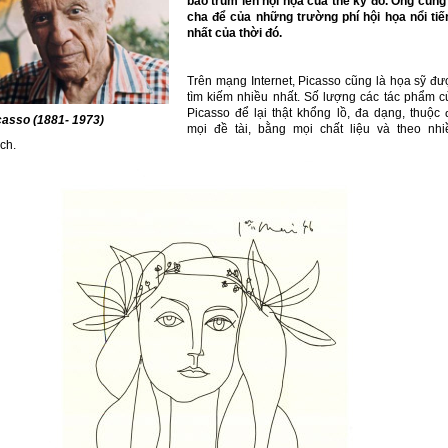
bao trùm lên hội họa của thế kỷ đó. Ông cũng 
cha để của những trường phí hội họa nổi tiế
nhất của thời đó.
Trên mạng Internet, Picasso cũng là họa sỹ đư
tìm kiếm nhiều nhất. Số lượng các tác phẩm c
Picasso để lại thật khổng lồ, đa dạng, thuộc 
casso (1881- 1973)
mọi đề tài, bằng mọi chất liệu và theo nhi
ch.