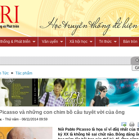
thống & Phát triển
Văn uyển
Xã hội học
Tri thức
Bàn tròn
»
n Tức
Tác phẩm
Picasso và những con chim bồ câu tuyêt vời của ông
v.
- Thứ năm - 06/11/2014 09:59
Nói Pablo Picasso là họa sĩ vĩ đâij nhất của t
kỷ XX là không hề sai chút nào. Bóng dáng ô