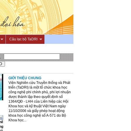
Câu lạc bộ TaDRI
GIỚI THIỆU CHUNG
Viện Nghiên cứu Truyền thống và Phát
triển (TaDRI) là một tổ chức khoa học
công nghệ phi chính phủ, phi lợi nhuận
được thành lập theo quyết định số
1364/QĐ - LHH của Liên hiệp các Hội
Khoa học và kỹ thuật Việt Nam ngày
11/10/2006 và giấy phép hoạt động
khoa học công nghệ số A-571 do Bộ
Khoa học...
hế
ng