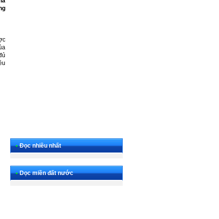
là
ng
ợc
ủa
đủ
ều
•
Đọc nhiều nhất
•
Dọc miền đất nước