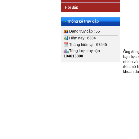
Hỏi đáp
•
Thống kê truy cập
Đang truy cập : 55
Hôm nay : 6384
Tháng hiện tại : 67545
Tổng lượt truy cập :
Ông đồng 
104613300
bạo lực 
nhiên và 
đến mê hồ
khoan du