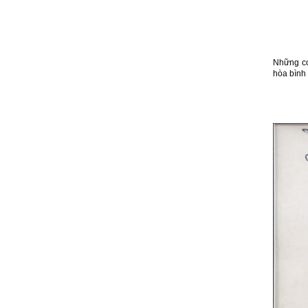
Những co
hòa bình 