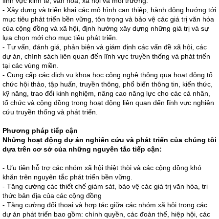
lĩnh vực kinh tế, văn hóa, xã hội và môi trường.
- Xây dựng và triển khai các mô hình can thiệp, hành động hướng tới
mục tiêu phát triển bền vững, tôn trọng và bảo vệ các giá trị văn hóa
của cộng đồng và xã hội, định hướng xây dựng những giá trị và sự
lựa chọn mới cho mục tiêu phát triển.
- Tư vấn, đánh giá, phản biện và giám định các vấn đề xã hội, các
dự án, chính sách liên quan đến lĩnh vực truyền thống và phát triển
tại các vùng miền.
- Cung cấp các dịch vụ khoa học công nghệ thông qua hoạt động tổ
chức hội thảo, tập huấn, truyền thông, phổ biến thông tin, kiến thức,
kỹ năng, trao đổi kinh nghiệm, nâng cao năng lực cho các cá nhân,
tổ chức và cộng đồng trong hoạt động liên quan đến lĩnh vực nghiên
cứu truyền thống và phát triển.
Phương pháp tiếp cận
Những hoạt động dự án nghiên cứu và phát triển của chúng tôi
dựa trên cơ sở của những nguyên tắc tiếp cận:
- Ưu tiên hỗ trợ các nhóm xã hội thiệt thòi và các cộng đồng khó
khăn trên nguyên tắc phát triển bền vững.
- Tăng cường các thiết chế giám sát, bảo vệ các giá trị văn hóa, tri
thức bản địa của các cộng đồng
- Tăng cường đối thoại và hợp tác giữa các nhóm xã hội trong các
dự án phát triển bao gồm: chính quyền, các đoàn thể, hiệp hội, các