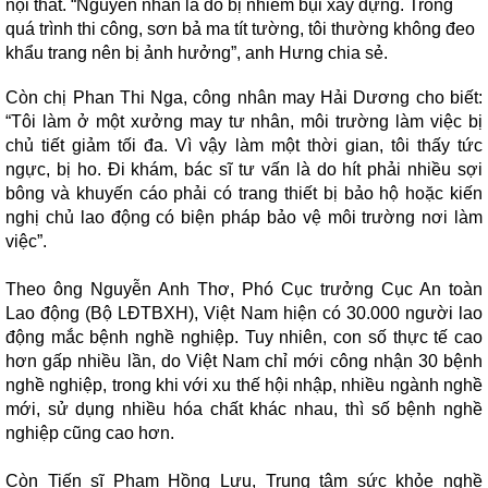
nội thất. “Nguyên nhân là do bị nhiễm bụi xây dựng. Trong
quá trình thi công, sơn bả ma tít tường, tôi thường không đeo
khẩu trang nên bị ảnh hưởng”, anh Hưng chia sẻ.
Còn chị Phan Thi Nga, công nhân may Hải Dương cho biết:
“Tôi làm ở một xưởng may tư nhân, môi trường làm việc bị
chủ tiết giảm tối đa. Vì vậy làm một thời gian, tôi thấy tức
ngực, bị ho. Đi khám, bác sĩ tư vấn là do hít phải nhiều sợi
bông và khuyến cáo phải có trang thiết bị bảo hộ hoặc kiến
nghị chủ lao động có biện pháp bảo vệ môi trường nơi làm
việc”.
Theo ông Nguyễn Anh Thơ, Phó Cục trưởng Cục An toàn
Lao động (Bộ LĐTBXH), Việt Nam hiện có 30.000 người lao
động mắc bệnh nghề nghiệp. Tuy nhiên, con số thực tế cao
hơn gấp nhiều lần, do Việt Nam chỉ mới công nhận 30 bệnh
nghề nghiệp, trong khi với xu thế hội nhập, nhiều ngành nghề
mới, sử dụng nhiều hóa chất khác nhau, thì số bệnh nghề
nghiệp cũng cao hơn.
Còn Tiến sĩ Phạm Hồng Lưu, Trung tâm sức khỏe nghề