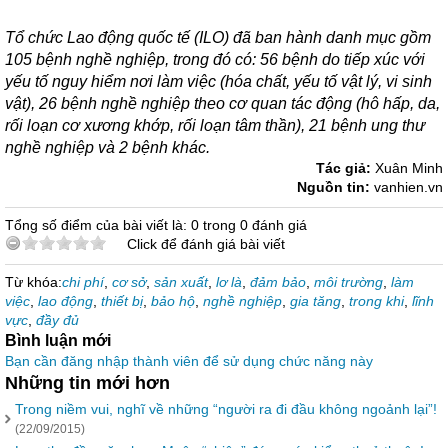
Tổ chức Lao động quốc tế (ILO) đã ban hành danh mục gồm
105 bệnh nghề nghiệp, trong đó có: 56 bệnh do tiếp xúc với
yếu tố nguy hiểm nơi làm việc (hóa chất, yếu tố vật lý, vi sinh
vật), 26 bệnh nghề nghiệp theo cơ quan tác động (hô hấp, da,
rối loạn cơ xương khớp, rối loạn tâm thần), 21 bệnh ung thư
nghề nghiệp và 2 bệnh khác.
Tác giả:
Xuân Minh
Nguồn tin:
vanhien.vn
Tổng số điểm của bài viết là: 0 trong 0 đánh giá
Click để đánh giá bài viết
Từ khóa:
chi phí
,
cơ sở
,
sản xuất
,
lơ là
,
đảm bảo
,
môi trường
,
làm
việc
,
lao động
,
thiết bị
,
bảo hộ
,
nghề nghiệp
,
gia tăng
,
trong khi
,
lĩnh
vực
,
đầy đủ
Bình luận mới
Bạn cần đăng nhập thành viên để sử dụng chức năng này
Những tin mới hơn
Trong niềm vui, nghĩ về những “người ra đi đầu không ngoảnh lại”!
(22/09/2015)