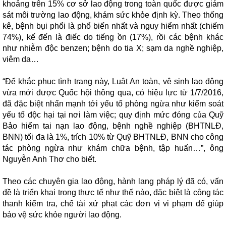
khoảng trên 15% cơ sở lao động trong toàn quốc được giám
sát môi trường lao động, khám sức khỏe định kỳ. Theo thống
kê, bệnh bụi phổi là phổ biến nhất và nguy hiểm nhất (chiếm
74%), kế đến là điếc do tiếng ồn (17%), rồi các bệnh khác
như nhiễm độc benzen; bệnh do tia X; sạm da nghề nghiệp,
viêm da…
“Để khắc phục tình trạng này, Luật An toàn, vệ sinh lao động
vừa mới được Quốc hội thông qua, có hiệu lực từ 1/7/2016,
đã đặc biệt nhấn mạnh tới yếu tố phòng ngừa như kiểm soát
yếu tố độc hại tại nơi làm việc; quy định mức đóng của Quỹ
Bảo hiểm tai nạn lao động, bệnh nghề nghiệp (BHTNLĐ,
BNN) tối đa là 1%, trích 10% từ Quỹ BHTNLĐ, BNN cho công
tác phòng ngừa như khám chữa bệnh, tập huấn…”, ông
Nguyễn Anh Thơ cho biết.
Theo các chuyên gia lao động, hành lang pháp lý đã có, vấn
đề là triển khai trong thực tế như thế nào, đặc biệt là công tác
thanh kiểm tra, chế tài xử phạt các đơn vị vi phạm để giúp
bảo vệ sức khỏe người lao động.