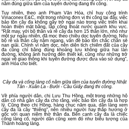
nằm đúng giữa tâm của tuyến đường đang thi công.
Tuy nhiên, theo anh Phạm Văn Hóa, chỉ huy công trình
Vinaconex E&C, một trong những đơn vị thi công tại đây, việc
bảo tồn cây đa không gây trở ngại nào trong việc triển khai
hoàn thiện mặt bằng, lắp cống thoát nước quanh khu vực.
“Rất may, với bộ thân và rễ cây đa hơn 15 thân lớn, nhỏ như
một sự ngẫu nhiên, đã mọc theo chiều dọc tuyến đường. Nếu
bộ rễ và thân cây nằm ngang, vấn đề bảo tồn chắc chắn sẽ
nan giải. Chính vì nằm dọc, nên diện tích chiếm đất của cây
đa cũng chỉ bằng đúng khoảng lưu không giữa hai làn
đường, không ảnh hưởng đến thiết kế, cũng như những trở
ngại về giao thông khi tuyến đường được đưa vào sử dụng”,
anh Hóa cho biết.
Cây đa và cổng làng cổ nằm giữa tâm của tuyến đường Nhật
Tân - Xuân La - Bưởi - Cầu Giấy đang thi công.
Về phía người dân, chị Lưu Thu Hồng, một trong những hộ
dân có nhà gần cây đa cho rằng, việc bảo tồn cây đa là hợp
lý. Cũng theo chị Hồng, hàng chục năm qua, dân làng xem
cây đa là cây “thiêng”, nên nhiều người hay thắp hương ở
gốc với quan niệm thờ thần đa. Bên cạnh cây đa là chiếc
cổng làng cổ, người dân cũng xem đó như biểu tượng của
Thành hoàng làng.