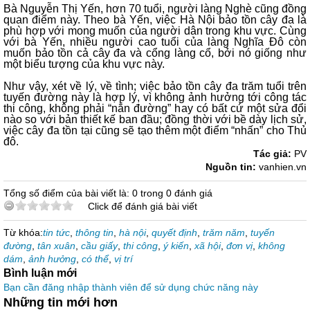
Bà Nguyễn Thị Yến, hơn 70 tuổi, người làng Nghè cũng đồng
quan điểm này. Theo bà Yến, việc Hà Nội bảo tồn cây đa là
phù hợp với mong muốn của người dân trong khu vực. Cùng
với bà Yến, nhiều người cao tuổi của làng Nghĩa Đô còn
muốn bảo tồn cả cây đa và cổng làng cổ, bởi nó giống như
một biểu tượng của khu vực này.
Như vậy, xét về lý, về tình; việc bảo tồn cây đa trăm tuổi trên
tuyến đường này là hợp lý, vì không ảnh hưởng tới công tác
thi công, không phải “nắn đường” hay có bất cứ một sửa đổi
nào so với bản thiết kế ban đầu; đồng thời với bề dày lịch sử,
việc cây đa tồn tại cũng sẽ tạo thêm một điểm “nhấn” cho Thủ
đô.
Tác giả:
PV
Nguồn tin:
vanhien.vn
Tổng số điểm của bài viết là: 0 trong 0 đánh giá
Click để đánh giá bài viết
Từ khóa:
tin tức
,
thông tin
,
hà nội
,
quyết định
,
trăm năm
,
tuyến
đường
,
tân xuân
,
cầu giấy
,
thi công
,
ý kiến
,
xã hội
,
đơn vị
,
không
dám
,
ảnh hưởng
,
có thể
,
vị trí
Bình luận mới
Bạn cần đăng nhập thành viên để sử dụng chức năng này
Những tin mới hơn