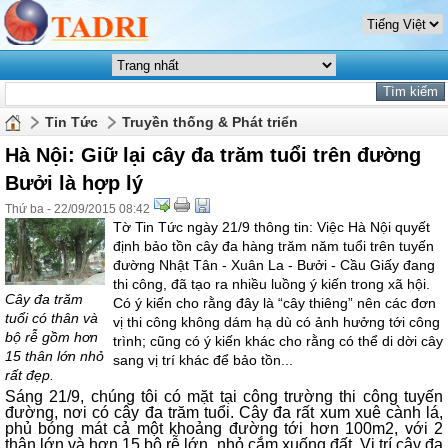
Tin Tức
Truyền thống & Phát triển
Hà Nội: Giữ lại cây đa trăm tuổi trên đường
Bưởi là hợp lý
Thứ ba - 22/09/2015 08:42
Tờ Tin Tức ngày 21/9 thông tin: Việc Hà Nội quyết
định bảo tồn cây đa hàng trăm năm tuổi trên tuyến
đường Nhật Tân - Xuân La - Bưởi - Cầu Giấy đang
thi công, đã tạo ra nhiều luồng ý kiến trong xã hội.
Cây đa trăm
Có ý kiến cho rằng đây là “cây thiêng” nên các đơn
tuổi có thân và
vị thi công không dám hạ dù có ảnh hưởng tới công
bộ rễ gồm hơn
trình; cũng có ý kiến khác cho rằng có thể di dời cây
15 thân lớn nhỏ
sang vị trí khác để bảo tồn...
rất đẹp.
Sáng 21/9, chúng tôi có mặt tại công trường thi công tuyến
đường, nơi có cây đa trăm tuổi. Cây đa rất xum xuê cành lá,
phủ bóng mát cả một khoảng đường tới hơn 100m2, với 2
thân lớn và hơn 15 bộ rễ lớn, nhỏ cắm xuống đất. Vị trí cây đa