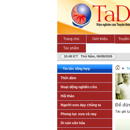
Trang chủ
Giới thiệu
Truyền 
Tác phẩm
10:48 ICT Thứ Năm, 06/08/2026
»
Ti
•
Tin tức tổng hợp
Thời đàm
Hoạt động nghiên cứu
Hội thảo
Để đừn
Người xưa dạy chúng ta
Tác giả:
L
Phong tục xưa và nay
Di sản văn hóa