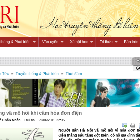
thống & Phát triển
Văn uyển
Xã hội học
Tri thức
Bàn tròn
»
»
n Tức
Truyền thống & Phát triển
Thời đàm
g vã mồ hôi khi cầm hóa đơn điện
ê Chân Nhân
- Thứ hai - 29/06/2015 22:35
Người dân Hà Nội vã mồ hôi vì hóa đơn ti
điện tháng sáu tăng đột biến, có hộ gia đình tă