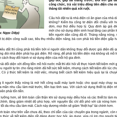
gấp đôi, gấp ba tháng trước. Đối với gia đì
công chức, trả vài triệu đồng tiền điện cho m
tháng tất nhiên quá xót ruột.
Câu hỏi đặt ra là nhà điện có ăn gian của nhà d
không? Kiểm tra công tơ điện đối chiếu với h
đơn, mọi thứ điều hợp lý. Quy định áp giá đi
mới cho sử dụng điện sinh hoạt tăng cao phần l
a: Ngọc Diệp)
tiến người dân cũng đã rõ. Tháng nắng nóng, 
t bị điện công suất cao, tiêu thụ nhiều điện năng, bà con phải trả tiền điện gấp h
kêu đất thì cũng phải trả tiền bởi vì người dân không thay đổi được giá điện đã q
ng đòi nhà điện phải hạ giá điện. Rõ ràng, để phải trả tiền điện mà không vã mồ h
òn cách thay đổi hành vi sử dụng điện của mỗi hộ gia đình.
hải đối diện với đồng tiền mồ hôi nước mắt thì đòi hỏi về thực hành tiết kiệm mới 
u người tự tin cho rằng mình đã hết sức tiết kiệm, nhưng cách tiết kiệm đôi lúc c
 Có ý thức tiết kiệm là một việc, nhưng biết cách tiết kiệm hiệu quả lại là chuy
 ít người thấy nóng là mở hết công suất máy lạnh hoặc cho quạt máy chạy su
a mãn nhu cầu làm mát trước, tiền bạc tính sau. Với cách sử dụng thiết bị điện n
hiên phải tốn tiền.
lưỡng hơn, sẽ tính toán cẩn thận khi sử dụng máy điều hòa và các thiết bị làm má
chỉnh, tăng giảm nhiệt độ phù hợp, với nguyên tắc chỉ đối phó với cái nóng hơn 
tối đa nhu cầu làm mát. Cách này đương nhiên sẽ giảm “thiệt hại” tài chính hơn.
h toán như trên vẫn chưa đủ, theo chỉ dẫn của các chuyên gia trong ngành, còn r
n thức về tiết kiệm điện rất đáng được học hỏi, áp dụng, vừa có lợi cho người ti