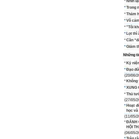
Nhìn lạ
Trong n
Thảm h
Vô cảm
"Tôi k
Lọt thì 
Cần “đạ
Giảm t
Những ti
Kỷ niệ
Đạo đứ
(20/06/2
Không t
XUNG 
Thủ tư
(27/05/2
Hoạt đ
học và 
(11/05/2
ĐÁNH 
HỘI TH
(06/05/2
Trèo r