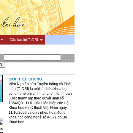
Câu lạc bộ TaDRI
GIỚI THIỆU CHUNG
Viện Nghiên cứu Truyền thống và Phát
triển (TaDRI) là một tổ chức khoa học
công nghệ phi chính phủ, phi lợi nhuận
được thành lập theo quyết định số
1364/QĐ - LHH của Liên hiệp các Hội
Khoa học và kỹ thuật Việt Nam ngày
11/10/2006 và giấy phép hoạt động
khoa học công nghệ số A-571 do Bộ
Khoa học...
ền
ng