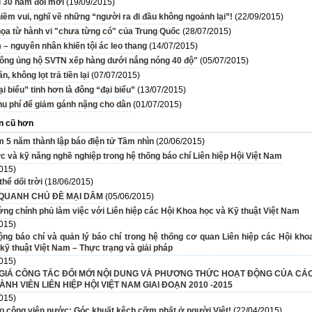
i 30 năm đổi mới
(19/09/2015)
iềm vui, nghĩ về những “người ra đi đầu không ngoảnh lại”!
(22/09/2015)
ọa từ hành vi "chưa từng có" của Trung Quốc
(28/07/2015)
 – nguyên nhân khiến tội ác leo thang
(14/07/2015)
hông ủng hộ SVTN xếp hàng dưới nắng nóng 40 độ"
(05/07/2015)
ăn, không lọt trả tiền lại
(07/07/2015)
i biểu” tinh hơn là đông “đại biểu”
(13/07/2015)
hu phí để giảm gánh nặng cho dân
(01/07/2015)
n cũ hơn
m 5 năm thành lập báo điện tử Tầm nhìn
(20/06/2015)
c và kỹ năng nghề nghiệp trong hệ thống báo chí Liên hiệp Hội Việt Nam
015)
hể dối trời
(18/06/2015)
QUANH CHỦ ĐỀ MẠI DÂM
(05/06/2015)
ớng chính phủ làm việc với Liên hiệp các Hội Khoa học và Kỹ thuật Việt Nam
015)
ộng báo chí và quản lý báo chí trong hệ thống cơ quan Liên hiệp các Hội kho
kỹ thuật Việt Nam – Thực trạng và giải pháp
015)
GIÁ CÔNG TÁC ĐỔI MỚI NỘI DUNG VÀ PHƯƠNG THỨC HOẠT ĐỘNG CỦA CÁ
ÀNH VIÊN LIÊN HIỆP HỘI VIỆT NAM GIAI ĐOẠN 2010 -2015
015)
ào công viên nước: Góc khuất kệch cỡm nhất ở người Việt!
(22/04/2015)