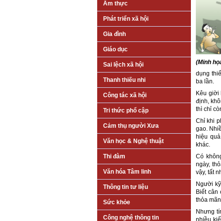
Ẩm thực
Phát triển xã hội
Gia đình
Giáo dục
(Minh họ
Sai lệch xã hội
dụng thiế
Thanh thiếu nhi
ba lần.
Kêu giời 
Công tác xã hội
định, khô
thì chỉ c
Tri thức phổ cập
Chỉ khi p
Cảm thụ người Xưa
gao. Nhiề
hiệu quả.
Văn học & Nghệ thuật
khác.
Thi đàm
Có không
ngày, thỏ
Văn hóa Tâm linh
vậy, tất n
Người kỹ 
Thông tin tư liệu
Biết cân 
thỏa mãn 
Sức khỏe
Nhưng tín
Công nghệ thông tin
nhiều kiế