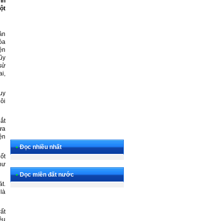
nh
ột
ân
óa
ện
ũy
sử
ai,
uy
ôi
gắt
hưa
ện
•
Đọc nhiều nhất
ốt
hư
•
Dọc miền đất nước
t.
là
ất
êu