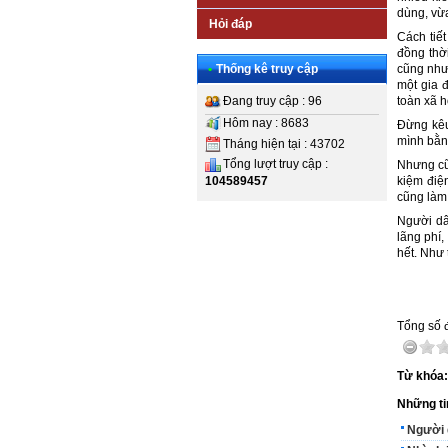
dùng, vừa
Hỏi đáp
Cách tiết
đồng thờ
•
Thống kê truy cập
cũng như
một gia 
Đang truy cập : 96
toàn xã h
Hôm nay : 8683
Đừng kêu 
mình bằng
Tháng hiện tại : 43702
Tổng lượt truy cập :
Nhưng cũn
kiệm điện
104589457
cũng làm
Người dâ
lãng phí,
hết. Như 
Tổng số đ
Từ khóa
Những ti
Người d