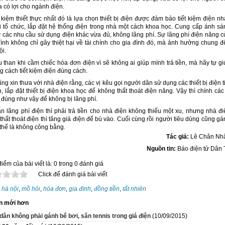
 có lợi cho ngành điện.
 kiệm thiết thực nhất đó là lựa chọn thiết bị điện được đảm bảo tiết kiệm điện nh
i tổ chức, lắp đặt hệ thống điện trong nhà một cách khoa học. Cung cấp ánh sá
 các nhu cầu sử dụng điện khác vừa đủ, không lãng phí. Sự lãng phí điện năng c
đình không chỉ gây thiệt hại về tài chính cho gia đình đó, mà ảnh hưởng chung đ
ội.
than khi cầm chiếc hóa đơn điện vì sẽ không ai giúp mình trả tiền, mà hãy tự gi
 cách tiết kiệm điện đúng cách.
g xin thưa với nhà điện rằng, các vị kêu gọi người dân sử dụng các thiết bị điện t
, lắp đặt thiết bị điện khoa học để không thất thoát điện năng. Vậy thì chính các
 đúng như vậy để không bị lãng phí.
n lãng phí điện thì phải trả tiền cho nhà điện không thiếu một xu, nhưng nhà đi
 thất thoát điện thì tăng giá điện để bù vào. Cuối cùng rồi người tiêu dùng cũng g
thế là không công bằng.
Tác giả:
Lê Chân Nh
Nguồn tin:
Báo điện tử Dân T
iểm của bài viết là: 0 trong 0 đánh giá
Click để đánh giá bài viết
:
hà nội
,
mồ hôi
,
hóa đơn
,
gia đình
,
đồng tiền
,
tất nhiên
n mới hơn
ân không phải gánh bể bơi, sân tennis trong giá điện
(10/09/2015)