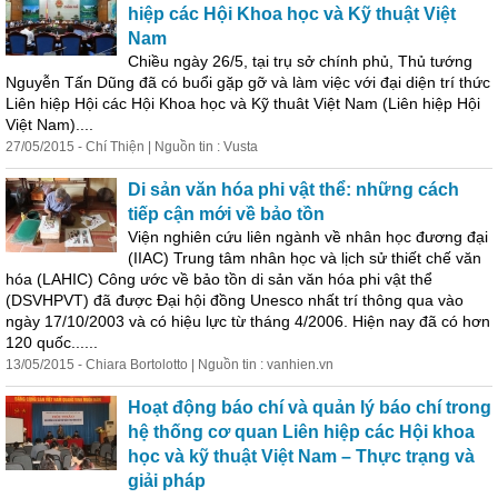
hiệp các Hội Khoa học và Kỹ thuật Việt
Nam
Chiều ngày 26/5, tại trụ sở chính phủ, Thủ tướng
Nguyễn Tấn Dũng đã có buổi gặp gỡ và làm việc với đại diện trí thức
Liên hiệp Hội các Hội Khoa học và Kỹ thuât Việt Nam (Liên hiệp Hội
Việt Nam)....
27/05/2015 - Chí Thiện | Nguồn tin : Vusta
Di sản văn hóa phi vật thể: những cách
tiếp cận mới về bảo tồn
Viện nghiên cứu liên ngành về nhân học đương đại
(IIAC) Trung tâm nhân học và lịch sử thiết chế văn
hóa (LAHIC) Công ước về bảo tồn di sản văn hóa phi vật thể
(DSVHPVT) đã được Đại hội đồng Unesco nhất trí thông qua vào
ngày 17/10/2003 và có hiệu lực từ tháng 4/2006. Hiện nay đã có hơn
120 quốc......
13/05/2015 - Chiara Bortolotto | Nguồn tin : vanhien.vn
Hoạt động báo chí và quản lý báo chí trong
hệ thống cơ quan Liên hiệp các Hội khoa
học và kỹ thuật Việt Nam – Thực trạng và
giải pháp