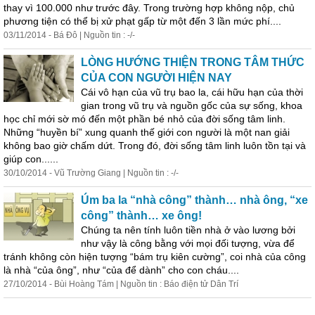
thay vì 100.000 như trước đây. Trong trường hợp không nộp, chủ
phương tiện có thể bị xử phạt gấp từ một đến 3 lần mức phí....
03/11/2014 - Bá Đô | Nguồn tin : -/-
LÒNG HƯỚNG THIỆN TRONG TÂM THỨC
CỦA CON NGƯỜI HIỆN NAY
Cái vô hạn của vũ trụ bao la, cái hữu hạn của thời
gian trong vũ trụ và nguồn gốc của sự sống, khoa
học chỉ mới sờ mó đến một phần bé nhỏ của đời sống tâm linh.
Những “huyền bí” xung quanh thế giới con người là một nan giải
không bao giờ chấm dứt. Trong đó, đời sống tâm linh luôn tồn tại và
giúp con......
30/10/2014 - Vũ Trường Giang | Nguồn tin : -/-
Úm ba la “nhà công” thành… nhà ông, “xe
công” thành… xe ông!
Chúng ta nên tính luôn tiền nhà ở vào lương bởi
như vậy là công bằng với mọi đối tượng, vừa để
tránh không còn hiện tượng “bám trụ kiên cường”, coi nhà của công
là nhà “của ông”, như “của để dành” cho con cháu....
27/10/2014 - Bùi Hoàng Tám | Nguồn tin : Báo điện tử Dân Trí