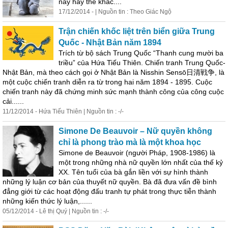
này hay thế khác....
17/12/2014 - | Nguồn tin : Theo Giác Ngộ
Trận chiến khốc liệt trên biển giữa Trung
Quốc - Nhật Bản năm 1894
Trích từ bộ sách Trung Quốc “Thanh cung mười ba
triều” của Hứa Tiếu Thiên. Chiến tranh Trung Quốc-
Nhật Bản, mà theo cách gọi ở Nhật Bản là Nisshin Sensō日清戦争, là
một cuộc chiến tranh diễn ra từ trong hai năm 1894 - 1895. Cuộc
chiến tranh này đã chứng minh sức mạnh thành công của công cuộc
cải......
11/12/2014 - Hứa Tiếu Thiên | Nguồn tin : -/-
Simone De Beauvoir – Nữ quyền không
chỉ là phong trào mà là một khoa học
Simone de Beauvoir (người Pháp, 1908-1986) là
một trong những nhà nữ quyền lớn nhất của thế kỷ
XX. Tên tuổi của bà gắn liền với sự hình thành
những lý luận cơ bản của thuyết nữ quyền. Bà đã đưa vấn đề bình
đẳng giới từ các hoạt động đấu tranh tự phát trong thực tiễn thành
những kiến thức lý luận,......
05/12/2014 - Lê thị Quý | Nguồn tin : -/-