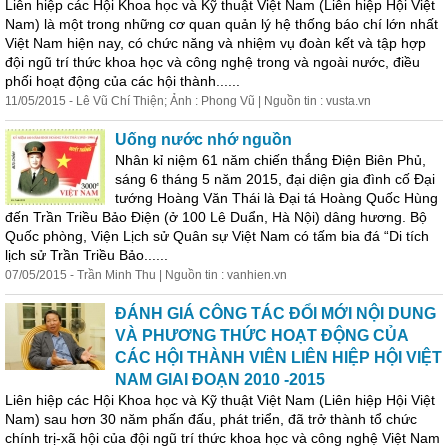
Liên hiệp các Hội Khoa học và Kỹ thuật Việt Nam (Liên hiệp Hội Việt
Nam) là một trong những cơ quan quản lý hệ thống báo chí lớn nhất
Việt Nam hiện nay, có chức năng và nhiệm vụ đoàn kết và tập hợp
đội ngũ trí thức khoa học và công nghệ trong và ngoài nước, điều
phối hoạt động của các hội thành......
11/05/2015 - Lê Vũ Chí Thiện; Ảnh : Phong Vũ | Nguồn tin : vusta.vn
Uống nước nhớ nguồn
Nhân kỉ niệm 61 năm chiến thắng Điện Biên Phủ,
sáng 6 tháng 5 năm 2015, đại diện gia đình cố Đại
tướng Hoàng Văn Thái là Đại tá Hoàng Quốc Hùng
đến Trần Triều Bảo Điện (ở 100 Lê Duẩn, Hà Nội) dâng hương. Bộ
Quốc phòng, Viện Lịch sử Quân sự Việt Nam có tấm bia đá “Di tích
lịch sử Trần Triều Bảo......
07/05/2015 - Trần Minh Thu | Nguồn tin : vanhien.vn
ĐÁNH GIÁ CÔNG TÁC ĐỔI MỚI NỘI DUNG
VÀ PHƯƠNG THỨC HOẠT ĐỘNG CỦA
CÁC HỘI THÀNH VIÊN LIÊN HIỆP HỘI VIỆT
NAM GIAI ĐOẠN 2010 -2015
Liên hiệp các Hội Khoa học và Kỹ thuật Việt Nam (Liên hiệp Hội Việt
Nam) sau hơn 30 năm phấn đấu, phát triển, đã trở thành tổ chức
chính trị-xã hội của đội ngũ trí thức khoa học và công nghệ Việt Nam