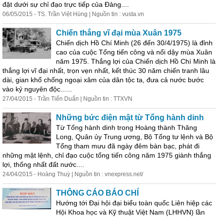
đặt dưới sự chỉ đạo trực tiếp của Đảng....
06/05/2015 - TS. Trần Việt Hùng | Nguồn tin : vusta.vn
Chiến thắng vĩ đại mùa Xuân 1975
Chiến dịch Hồ Chí Minh (26 đến 30/4/1975) là đỉnh
cao của cuộc Tổng tiến công và nổi dậy mùa Xuân
năm 1975. Thắng lợi của Chiến dịch Hồ Chí Minh là
thắng lợi vĩ đại nhất, trọn vẹn nhất, kết thúc 30 năm chiến tranh lâu
dài, gian khổ chống ngoại xâm của dân tộc ta, đưa cả nước bước
vào kỷ nguyên độc......
27/04/2015 - Trần Tiến Duẩn | Nguồn tin : TTXVN
Những bức điện mật từ Tổng hành dinh
Từ Tổng hành dinh trong Hoàng thành Thăng
Long, Quân ủy Trung ương, Bộ Tổng tư lệnh và Bộ
Tổng tham mưu đã ngày đêm bàn bạc, phát đi
những mật lệnh, chỉ đạo cuộc tổng tiến công năm 1975 giành thắng
lợi, thống nhất đất nước....
24/04/2015 - Hoàng Thuỳ | Nguồn tin : vnexpress.net/
THÔNG CÁO BÁO CHÍ
Hướng tới Đại hội đại biểu toàn quốc Liên hiệp các
Hội Khoa học và Kỹ thuật Việt Nam (LHHVN) lần