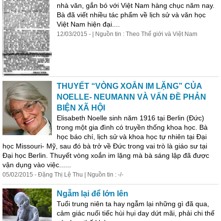
nhà văn, gắn bó với Việt Nam hàng chục năm nay.
Bà đã viết nhiều tác phẩm về lịch sử và văn học
Việt Nam hiện đại....
12/03/2015 - | Nguồn tin : Theo Thế giới và Việt Nam
THUYẾT “VÒNG XOẮN IM LẶNG” CỦA
NOELLE- NEUMANN VÀ VẤN ĐỀ PHẢN
BIỆN XÃ HỘI
Elisabeth Noelle sinh năm 1916 tại Berlin (Đức)
trong một gia đình có truyền thống khoa học. Bà
học báo chí, lịch sử và khoa học tự nhiên tại Đại
học Missouri- Mỹ, sau đó bà trở về Đức trong vai trò là giáo sư tại
Đại học Berlin. Thuyết vòng xoắn im lặng mà bà sáng lập đã được
vận dụng vào việc......
05/02/2015 - Đặng Thị Lệ Thu | Nguồn tin : -/-
Ngẫm lại để lớn lên
Tuổi trung niên ta hay ngẫm lại những gì đã qua,
cảm giác nuối tiếc hùi hụi day dứt mãi, phải chi thế