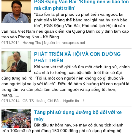
PGS Đặng Văn Bài: 'Không nên vì bảo tồn
mà cấm phát triển'
"Bảo tồn là phải phục vụ phát triển và ngược lại
phát triển không thể bằng mọi giá mà hy sinh bảo
tồn", PGS Đặng Văn Bài, Phó chủ tịch Hội di sản
văn hóa Việt Nam nêu quan điểm khi Quảng Bình có ý
định
làm cáp
treo vào Phong Nha - Kẻ Bàng....
07/11/2014 - Hương Thu | Nguồn tin : vnexpress.net
PHÁT TRIỂN XÃ HỘI VÀ CON ĐƯỜNG
PHÁT TRIỂN
Khi xem xét thế giới và tìm một cách ứng xử, chính
các nhà tư tưởng, các bậc hiền triết thời cổ đại
cũng từng nói rõ: “Tôi là một con người nên không có gì thuộc về
con người lại xa lạ với tôi cả”. Điều đó hàm ý hướng tới con người là
trung tâm và cần phải làm cho con người và sự sống tốt hơn,
mang......
07/11/2014 - GS. TS. Hoàng Chí Bảo | Nguồn tin : -/-
Tăng phí sử dụng đường bộ đối với xe
máy
Bắt đầu từ hôm nay, xe máy có dung tích xilanh
trên 100cm3 sẽ phải đóng 150.000 đồng phí sử dụng đường bộ,