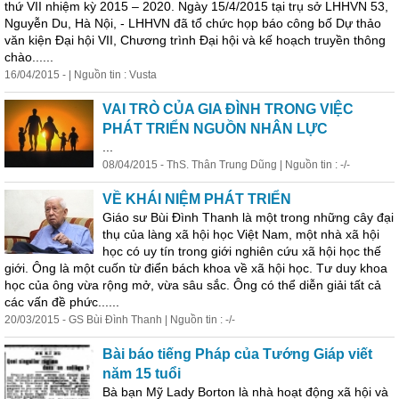
thứ VII nhiệm kỳ 2015 – 2020. Ngày 15/4/2015 tại trụ sở LHHVN 53,
Nguyễn Du, Hà Nội, - LHHVN đã tổ chức họp báo công bố Dự thảo
văn kiện Đại hội VII, Chương trình Đại hội và kế hoạch truyền thông
chào......
16/04/2015 - | Nguồn tin : Vusta
VAI TRÒ CỦA GIA ĐÌNH TRONG VIỆC
PHÁT TRIỂN NGUỒN NHÂN LỰC
...
08/04/2015 - ThS. Thân Trung Dũng | Nguồn tin : -/-
VỀ KHÁI NIỆM PHÁT TRIỂN
Giáo sư Bùi Đình Thanh là một trong những cây đại
thụ của làng xã hội học Việt Nam, một nhà xã hội
học có uy tín trong giới nghiên cứu xã hội học thế
giới. Ông là một cuốn từ điển bách khoa về xã hội học. Tư duy khoa
học của ông vừa rộng mở, vừa sâu sắc. Ông có thể diễn giải tất cả
các vấn đề phức......
20/03/2015 - GS Bùi Đình Thanh | Nguồn tin : -/-
Bài báo tiếng Pháp của Tướng Giáp viết
năm 15 tuổi
Bà bạn Mỹ Lady Borton là nhà hoạt động xã hội và