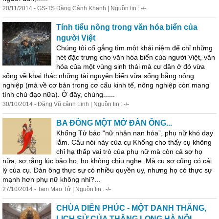
20/11/2014 - GS-TS Đặng Cảnh Khanh | Nguồn tin : -/-
Tính tiểu nông trong văn hóa biển của
người Việt
Chúng tôi cố gắng tìm một khái niệm để chỉ những
nét đặc trưng cho văn hóa biển của người Việt, văn
hóa của một vùng sinh
thái
mà cư dân ở đó vừa
sống về khai thác những tài nguyên biển vừa sống bằng nông
nghiệp (mà về cơ bản trong cơ cấu kinh tế, nông nghiệp còn mang
tính chủ đạo nữa). Ở đây, chúng......
30/10/2014 - Đặng Vũ cảnh Linh | Nguồn tin : -/-
BA ĐỒNG MỘT MỚ ĐÀN ÔNG...
Khổng Tử bảo “nữ nhân nan hóa”, phụ nữ khó dạy
lắm. Câu nói này của cụ Khổng cho thấy cụ không
chỉ hạ thấp vai trò của phụ nữ mà còn cả sợ họ
nữa, sợ rằng lúc bảo họ, họ không chịu nghe. Mà cụ sợ cũng có cái
lý của cụ. Đàn ông thực sự có nhiều quyền uy, nhưng họ có thực sự
mạnh hơn phụ nữ không nhỉ?...
27/10/2014 - Tam Mao Tử | Nguồn tin : -/-
CHÙA DIÊN PHÚC - MỘT DANH THẮNG,
LỊCH SỬ CỦA THĂNG LONG HÀ NỘI