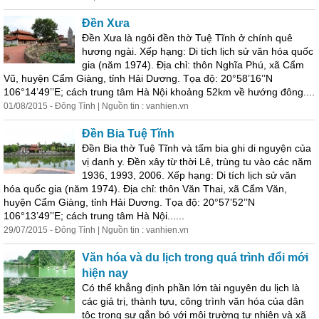
Đền Xưa
Đền Xưa là ngôi đền thờ Tuệ Tĩnh ở chính quê
hương ngài. Xếp hạng: Di tích lịch sử văn hóa quốc
gia (năm 1974). Địa chỉ: thôn Nghĩa Phú, xã Cẩm
Vũ, huyện Cẩm Giàng, tỉnh Hải Dương. Tọa độ: 20°58’16’’N
106°14’49’’E; cách trung tâm Hà Nội khoảng 52km về hướng đông....
01/08/2015 - Đông Tỉnh | Nguồn tin : vanhien.vn
Đền Bia Tuệ Tĩnh
Đền Bia thờ Tuệ Tĩnh và tấm bia ghi di nguyện của
vị danh y. Đền xây từ thời Lê, trùng tu vào các năm
1936, 1993, 2006. Xếp hạng: Di tích lịch sử văn
hóa quốc gia (năm 1974). Địa chỉ: thôn Văn Thai, xã Cẩm Văn,
huyện Cẩm Giàng, tỉnh Hải Dương. Tọa độ: 20°57’52’’N
106°13’49’’E; cách trung tâm Hà Nội......
29/07/2015 - Đông Tỉnh | Nguồn tin : vanhien.vn
Văn hóa và du lịch trong quá trình đổi mới
hiện nay
Có thể khẳng định phần lớn tài nguyên du lịch là
các giá trị, thành tựu, công trình văn hóa của dân
tộc trong sự gắn bó với môi trường tự nhiên và xã