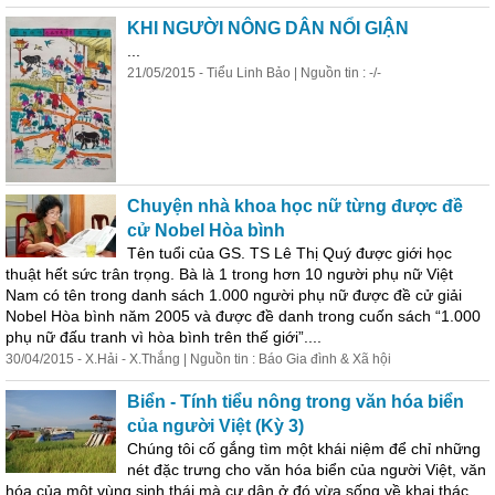
KHI NGƯỜI NÔNG DÂN NỔI GIẬN
...
21/05/2015 - Tiểu Linh Bảo | Nguồn tin : -/-
Chuyện nhà khoa học nữ từng được đề
cử Nobel Hòa
bình
Tên tuổi của GS. TS Lê Thị Quý được giới học
thuật hết sức trân trọng. Bà là 1 trong hơn 10 người phụ nữ Việt
Nam có tên trong danh sách 1.000 người phụ nữ được đề cử giải
Nobel Hòa
bình
năm 2005 và được đề danh trong cuốn sách “1.000
phụ nữ đấu tranh vì hòa
bình
trên thế giới”....
30/04/2015 - X.Hải - X.Thắng | Nguồn tin : Báo Gia đình & Xã hội
Biển - Tính tiểu nông trong văn hóa biển
của người Việt (Kỳ 3)
Chúng tôi cố gắng tìm một khái niệm để chỉ những
nét đặc trưng cho văn hóa biển của người Việt, văn
hóa của một vùng sinh
thái
mà cư dân ở đó vừa sống về khai thác