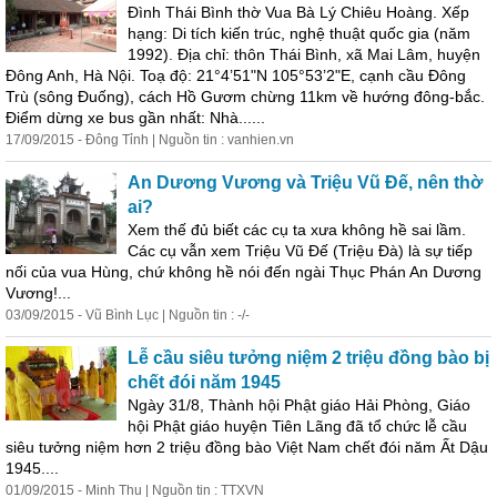
Đình
Thái
Bình
thờ Vua Bà Lý Chiêu Hoàng. Xếp
hạng: Di tích kiến trúc, nghệ thuật quốc gia (năm
1992). Địa chỉ: thôn
Thái
Bình
, xã Mai Lâm, huyện
Đông Anh, Hà Nội. Toạ độ: 21°4’51"N 105°53’2"E, cạnh cầu Đông
Trù (sông Đuống), cách Hồ Gươm chừng 11km về hướng đông-bắc.
Điểm dừng xe bus gần nhất: Nhà......
17/09/2015 - Đông Tỉnh | Nguồn tin : vanhien.vn
An Dương Vương và Triệu Vũ Đế, nên thờ
ai?
Xem thế đủ biết các cụ ta xưa không hề sai lầm.
Các cụ vẫn xem Triệu Vũ Đế (Triệu Đà) là sự tiếp
nối của vua Hùng, chứ không hề nói đến ngài Thục Phán An Dương
Vương!...
03/09/2015 - Vũ
Bình
Lục | Nguồn tin : -/-
Lễ cầu siêu tưởng niệm 2 triệu đồng bào bị
chết đói năm 1945
Ngày 31/8, Thành hội Phật giáo Hải Phòng, Giáo
hội Phật giáo huyện Tiên Lãng đã tổ chức lễ cầu
siêu tưởng niệm hơn 2 triệu đồng bào Việt Nam chết đói năm Ất Dậu
1945....
01/09/2015 - Minh Thu | Nguồn tin : TTXVN