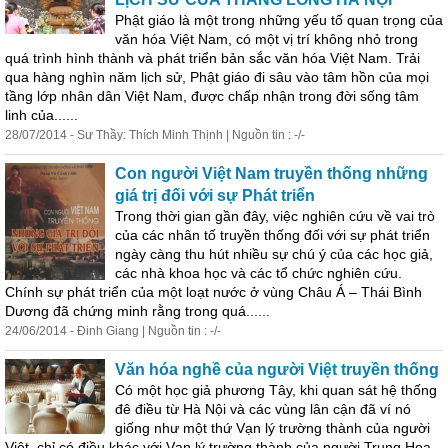
Phật giáo là một trong những yếu tố quan trọng của
văn hóa Việt Nam, có một vị trí không nhỏ trong
quá trình hình thành và phát triển bản sắc văn hóa Việt Nam. Trải
qua hàng nghìn năm lịch sử, Phật giáo đi sâu vào tâm hồn của mọi
tầng lớp nhân dân Việt Nam, được chấp nhận trong đời sống tâm
linh của......
28/07/2014 - Sư Thầy: Thích Minh Thịnh | Nguồn tin : -/-
Con người Việt Nam truyền thống những
giá trị đối với sự Phát triển
Trong thời gian gần đây, việc nghiên cứu về vai trò
của các nhân tố truyền thống đối với sự phát triển
ngày càng thu hút nhiều sự chú ý của các học giả,
các nhà khoa học và các tổ chức nghiên cứu.
Chính sự phát triển của một loạt nước ở vùng Châu Á –
Thái
Bình
Dương đã chứng minh rằng trong quá......
24/06/2014 - Đinh Giang | Nguồn tin : -/-
Văn hóa nghề của người Việt truyền thống
Có một học giả phương Tây, khi quan sát hệ thống
đê điều từ Hà Nội và các vùng lân cận đã ví nó
giống như một thứ Vạn lý trường thành của người
Việt, chỉ có điều khác với Vạn lý trường thành của người Trung Hoa