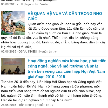
06/06/2015 - L.H | Nguồn tin : Vusta
VỀ QUAN HỆ VUA VÀ DÂN TRONG NHO
GIÁO
Quan điểm nho giáo về “dân là gốc” đến nay vẫn
rất đáng được quan tâm. Lấy dân làm gốc cũng là
quan điểm trị nuớc cơ bản của nho giáo. “Dân là
quý, kế đó là xã tắc, vua là nhẹ”. Thiên thời, địa lợi, chẳng bằng
nhân hòa. Lương thực đủ, binh lực đủ, chẳng bằng được dân tin cậy.
Người cai trị tài đức,......
02/06/2015 - GS VŨ KHIÊU | Nguồn tin : -/-
Hoạt động nghiên cứu khoa học, phát triển
công nghệ, bảo vệ môi trường và phát
triển bền vững của Liên hiệp Hội Việt Nam
giai đoạn 2010 -2015
Từ năm 2010 đến nay, Liên hiệp Hội Khoa học và Công nghệ Việt
Nam (Liên hiệp Hội Việt Nam) ở Trung ương và địa phương, mỗi
năm triển khai hàng trăm đề tài nghiên cứu từ cấp Nhà nước, cấp
bộ, ngành đến cấp tỉnh, thành phố với kinh phí hàng trăm tỷ đồng.
Các đề tài, dự án nghiên cứu từ cấp Nhà nước......
26/05/2015 - Trần Nhung | Nguồn tin : -/-