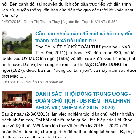
hội. Bên cạnh đó, tài nguyên du lịch còn gắn trực tiếp với tiến trình
lịch sử, truyền thống văn hóa của dân tộc qua các thời kỳ khác nhau.
Như vậy,......
24/07/2015 - Đoàn Thị Thanh Thúy | Nguồn tin : Tạp chí VHNT số 358
Cần bao nhiêu năm để một xã hội suy đồi
thành một xã hội thình trị?
Đọc ĐẠI VIỆT SỬ KÝ TOÀN THƯ (trọn bộ - NXB
Thời Đại, 2011)) từ trang 761 đến trang 830, mô tả
từ khi vua UY MỤC lên ngôi (1505) và tiếp sau 5 đời vua Lê nữa, tình
hình nước Đại Việt vô cùng rối ren. Từ khi MẠC ĐĂNG DUNG lên
ngôi (1527), được ba năm “trong cõi tạm yên”, và mấy năm sau dưới
thời Mạc......
03/07/2015 - | Nguồn tin : vanhien.vn
DANH SÁCH HỘI ĐỒNG TRUNG ƯƠNG -
ĐOÀN CHỦ TỊCH - UB KIỂM TRA LHHVN
KHOÁ VII ( NHIỆM KỲ 2015 - 2020)
Sau 2 ngày (2-3/6/2015) làm việc nghiêm túc, dân chủ, với tinh thần
trách nhiệm cao, Đại hội đại biểu toàn quốc Liên hiệp các Hội Khoa
học và Kỹ thuật Việt Nam lần thứ VII (nhiệm kỳ 2015 – 2020,) đã
hoàn thành toàn bộ chương trình đề ra theo đúng kế hoạch. Đại hội
đã thảo luận và thống nhất thông......