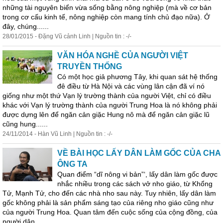
những tài nguyên biển vừa sống bằng nông nghiệp (mà về cơ bản
trong cơ cấu kinh tế, nông nghiệp còn mang tính chủ đạo nữa). Ở
đây, chúng......
28/01/2015 - Đặng Vũ cảnh Linh | Nguồn tin : -/-
VĂN HÓA NGHỀ CỦA NGƯỜI VIỆT
TRUYỀN THỐNG
Có một học giả phương Tây, khi quan sát hệ thống
đê điều từ Hà Nội và các vùng lân cận đã ví nó
giống như một thứ Vạn lý trường thành của người Việt, chỉ có điều
khác với Vạn lý trường thành của người Trung Hoa là nó không phải
được dựng lên để ngăn cản giặc Hung nô mà để ngăn cản giặc lũ
cũng hung......
24/11/2014 - Hàn Vũ Linh | Nguồn tin : -/-
VỀ BÀI HỌC LẤY DÂN LÀM GỐC CỦA CHA
ÔNG TA
Quan điểm “dĩ nông vi bản”‘, lấy dân làm gốc được
nhắc nhiều trong các sách vở nho giáo, từ Khổng
Tử, Mạnh Tử, cho đến các nhà nho sau này. Tuy nhiên, lấy dân làm
gốc không phải là sản phẩm sáng tạo của riêng nho giáo cũng như
của người Trung Hoa. Quan tâm đến cuộc sống của cộng đồng, của
người dân,......