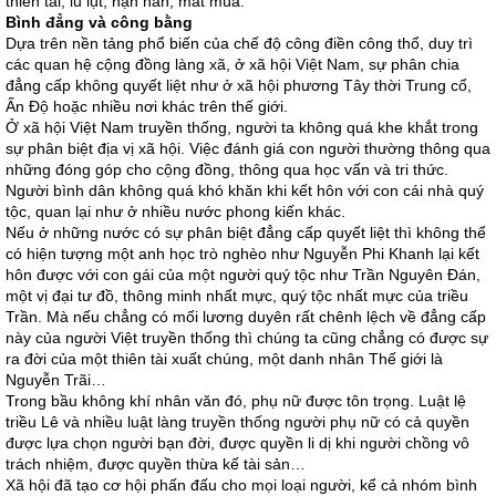
thiên tai, lũ lụt, hạn hán, mất mùa.
Bình đẳng và công bằng
Dựa trên nền tảng phổ biến của chế độ công điền công thổ, duy trì
các quan hệ cộng đồng làng xã, ở xã hội Việt Nam, sự phân chia
đẳng cấp không quyết liệt như ở xã hội phương Tây thời Trung cổ,
Ấn Độ hoặc nhiều nơi khác trên thế giới.
Ở xã hội Việt Nam truyền thống, người ta không quá khe khắt trong
sự phân biệt địa vị xã hội. Việc đánh giá con người thường thông qua
những đóng góp cho cộng đồng, thông qua học vấn và tri thức.
Người bình dân không quá khó khăn khi kết hôn với con cái nhà quý
tộc, quan lại như ở nhiều nước phong kiến khác.
Nếu ở những nước có sự phân biệt đẳng cấp quyết liệt thì không thể
có hiện tượng một anh học trò nghèo như Nguyễn Phi Khanh lại kết
hôn được với con gái của một người quý tộc như Trần Nguyên Đán,
một vị đại tư đồ, thông minh nhất mực, quý tộc nhất mực của triều
Trần. Mà nếu chẳng có mối lương duyên rất chênh lệch về đẳng cấp
này của người Việt truyền thống thì chúng ta cũng chẳng có được sự
ra đời của một thiên tài xuất chúng, một danh nhân Thế giới là
Nguyễn Trãi…
Trong bầu không khí nhân văn đó, phụ nữ được tôn trọng. Luật lệ
triều Lê và nhiều luật làng truyền thống người phụ nữ có cả quyền
được lựa chọn người bạn đời, được quyền li dị khi người chồng vô
trách nhiệm, được quyền thừa kế tài sản…
Xã hội đã tạo cơ hội phấn đấu cho mọi loại người, kể cả nhóm bình