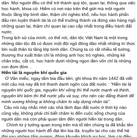
dân. Mọi người đều có thể trở thành quý tộc, quan lại, thông qua việc
học hành, khoa cử. Hiếm có nơi nào trên thế giới mà một người
thuộc tầng lớp bình dân, thậm chí nghèo khổ, nếu học hành phấn
đấu rèn luyện thành tài là có thể trưởng thành và đứng vào hàng ngũ
những quan lại, thậm chí quan lại cao cấp nhất trong điều hành đất
nước.
Trong lịch sử của mình, có thể nói, dân tộc Việt Nam là một trong
những dân tộc đã có được một đội ngũ đông đảo nhất những trí thức
lớn xuất thân từ tầng lớp bình dân. Chúng ta có rất nhiều tể tướng,
thượng thư xuất thân chỉ là những anh học trò nghèo, những kẻ
chăn trâu, cắt cỏ, học hành dưới những ngọn đèn vốn chỉ là những
con đom đóm…
Hiền tài là nguyên khí quốc gia
Ơ Văn miếu, ngay tấm bia đầu tiên, ghi khoa thi năm 1442 đã viết
một câu mà nay đã trở thanh danh ngôn của đất nước :
“Hiền tài là
nguyên khí quốc gia, nguyên khí vững thì thế nước mạnh và thịnh,
nguyên khí kém thì thế nước yếu và suy, cho nên các đấng thánh đế
minh vương không ai không chăm lo xây dựng nhân tài”.
Câu nói này nhắc nhở các nhà lãnh đạo đất nước ở thời kỳ nào
cũng vậy, không phải chỉ biết chăm lo đến cuộc sống chung của
người dân mà còn phải quan tâm đến người hiền tài trong dân.
Chính từ ý tưởng quan trọng trên mà tổ tiên chúng ta đã khắc tên
những người học hành đỗ đạt lên bia đá, truyền lại cho các thế hệ
đời sau những tấm gương, đặng khuyến khích sự học, làm cái điều