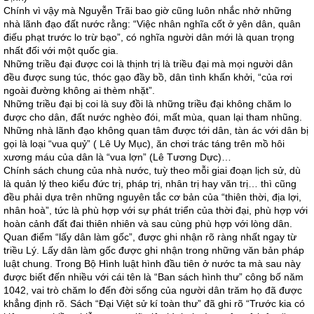
Chính vì vậy mà Nguyễn Trãi bao giờ cũng luôn nhắc nhở những
nhà lãnh đạo đất nước rằng: “Việc nhân nghĩa cốt ở yên dân, quân
điếu phạt trước lo trừ bạo”, có nghĩa người dân mới là quan trọng
nhất đối với một quốc gia.
Những triều đại được coi là thịnh trị là triều đại mà mọi người dân
đều được sung túc, thóc gạo đầy bồ, dân tình khấn khởi, “của rơi
ngoài đường không ai thèm nhặt”.
Những triều đại bị coi là suy đồi là những triều đại không chăm lo
được cho dân, đất nước nghèo đói, mất mùa, quan lại tham nhũng.
Những nhà lãnh đạo không quan tâm được tới dân, tàn ác với dân bị
gọi là loại “vua quỷ” ( Lê Uy Mục), ăn chơi trác táng trên mồ hôi
xương máu của dân là “vua lợn” (Lê Tương Dực)…
Chính sách chung của nhà nước, tuỳ theo mỗi giai đoạn lịch sử, dù
là quản lý theo kiểu đức trị, pháp trị, nhân trị hay văn trị… thì cũng
đều phải dựa trên những nguyên tắc cơ bản của “thiên thời, địa lợi,
nhân hoà”, tức là phù hợp với sự phát triển của thời đại, phù hợp với
hoàn cảnh đất đai thiên nhiên và sau cùng phù hợp với lòng dân.
Quan điểm “lấy dân làm gốc”, được ghi nhận rõ ràng nhất ngay từ
triều Lý. Lấy dân làm gốc được ghi nhận trong những văn bản pháp
luật chung. Trong Bộ Hình luật hình đầu tiên ở nước ta mà sau này
được biết đến nhiều với cái tên là “Ban sách hình thư” công bố năm
1042, vai trò chăm lo đến đời sống của người dân trăm họ đã được
khẳng định rõ. Sách “Đại Việt sử kí toàn thư” đã ghi rõ “Trước kia có