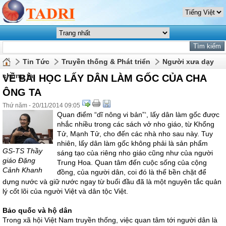
Tin Tức
Truyền thống & Phát triển
Người xưa dạy
chúng ta
VỀ BÀI HỌC LẤY DÂN LÀM GỐC CỦA CHA
ÔNG TA
Thứ năm - 20/11/2014 09:05
Quan điểm “dĩ nông vi bản”‘, lấy dân làm gốc được
nhắc nhiều trong các sách vở nho giáo, từ Khổng
Tử, Mạnh Tử, cho đến các nhà nho sau này. Tuy
nhiên, lấy dân làm gốc không phải là sản phẩm
GS-TS Thầy
sáng tạo của riêng nho giáo cũng như của người
giáo Đặng
Trung Hoa. Quan tâm đến cuộc sống của cộng
Cảnh Khanh
đồng, của người dân, coi đó là thế bền chặt để
dựng nước và giữ nước ngay từ buổi đầu đã là một nguyên tắc quản
lý cốt lõi của người Việt và dân tộc Việt.
Bảo quốc và hộ dân
Trong xã hội Việt Nam truyền thống, việc quan tâm tới người dân là