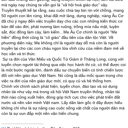
mà ngày nay chúng ta vẫn gọi là “xã hội hoá giáo dục” vậy.
Truyền thuyết kể lại rằng, sau cuộc chia tay bịn rịn với chồng, mang
50 người con lên rừng, khai đất mở làng, dựng nghiệp, nàng Âu Cơ
đã chú ý ngay đến việc truyền dạy cho các con những kiến thức cơ
bản để vào đời, phát nương làm ruộng, trồng mía nấu mật, luyện
sắt, đúc đồng làm cày, làm kiếm…Mẹ Âu Cơ chính là người “Mẹ
hiền” đồng thời cũng là “cô giáo” đầu tiên của dân tộc Việt. Về
phương diện này, Mẹ không chỉ là người dạy dỗ mà còn là người
truyền lại cho các con cháu ngọn lửa vĩnh cửu của niềm đam mê về
học vấn và tri thức.
Sự ra đời của Văn Miếu và Quốc Tử Giám ở Thăng Long, cùng với
tuyển chọn người tài thông qua việc học hành thi cử, có thể được coi
là một bước ngoặt lớn, đánh dấu sự chuyển biến có tính chiến lược
đối với nền giáo dục Việt Nam. Nó cũng là dấu mốc quan trọng cho
việc ra đời của nền giáo dục mới, có quy củ và hệ thống hơn.
Chính với chính sách phát hiện, tuyển chọn, đào tạo và sử dụng
nhân tài như vậy mà trong xã hội Việt Nam truyền thống, nhân tài
thời nào cũng xuất hiện, đóng góp tích cực cho việc phát triển đất
nước và nền văn minh Việt nam. Lấy dân làm gốc ở đây được hiểu
không chỉ như là sự nâng cao cuộc sống vật chất của người dân mà
còn là sự vun đắp một nền văn hiến chung