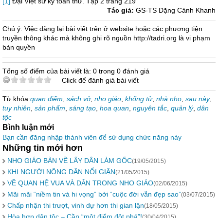
[1]
Đại Việt sử ký toàn thư. Tập 2 trang 219
Tác giả:
GS-TS Đặng Cảnh Khanh
Chú ý: Việc đăng lại bài viết trên ở website hoặc các phương tiện
truyền thông khác mà không ghi rõ nguồn http://tadri.org là vi phạm
bản quyền
Tổng số điểm của bài viết là: 0 trong 0 đánh giá
Click để đánh giá bài viết
Từ khóa:
quan điểm
,
sách vở
,
nho giáo
,
khổng tử
,
nhà nho
,
sau này
,
tuy nhiên
,
sản phẩm
,
sáng tạo
,
hoa quan
,
nguyên tắc
,
quản lý
,
dân
tộc
Bình luận mới
Bạn cần đăng nhập thành viên để sử dụng chức năng này
Những tin mới hơn
NHO GIÁO BÀN VỀ LẤY DÂN LÀM GỐC
(19/05/2015)
KHI NGƯỜI NÔNG DÂN NỔI GIẬN
(21/05/2015)
VỀ QUAN HỆ VUA VÀ DÂN TRONG NHO GIÁO
(02/06/2015)
Mãi mãi “niềm tin và hi vọng” bởi “cuộc đời vẫn đẹp sao”
(03/07/2015)
Chấp nhận thi trượt, vinh dự hơn thi gian lận
(18/05/2015)
Hòa hợp dân tộc – Cần “một điểm đột phá”!
(30/04/2015)