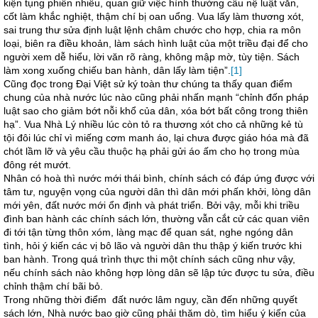
kiện tụng phiền nhiễu, quan giữ việc hình thường câu nệ luật văn,
cốt làm khắc nghiệt, thậm chí bị oan uổng. Vua lấy làm thương xót,
sai trung thư sửa định luật lệnh châm chước cho hợp, chia ra môn
loại, biên ra điều khoản, làm sách hình luật của một triều đại để cho
người xem dễ hiểu, lời văn rõ ràng, không mập mờ, tùy tiện. Sách
làm xong xuống chiếu ban hành, dân lấy làm tiện”.
[1]
Cũng đọc trong Đại Việt sử ký toàn thư chúng ta thấy quan điểm
chung của nhà nước lúc nào cũng phải nhấn mạnh “chỉnh đốn pháp
luật sao cho giảm bớt nỗi khổ của dân, xóa bớt bất công trong thiên
hạ”. Vua Nhà Lý nhiều lúc còn tỏ ra thương xót cho cả những kẻ tù
tội đôi lúc chỉ vì miếng cơm manh áo, lại chưa được giáo hóa mà đã
chót lầm lỡ và yêu cầu thuộc hạ phải gửi áo ấm cho họ trong mùa
đông rét mướt.
Nhân có hoà thì nước mới thái bình, chính sách có đáp ứng được với
tâm tư, nguyện vọng của người dân thì dân mới phấn khởi, lòng dân
mới yên, đất nước mới ổn định và phát triển. Bởi vậy, mỗi khi triều
đình ban hành các chính sách lớn, thường vẫn cắt cử các quan viên
đi tới tận từng thôn xóm, làng mạc để quan sát, nghe ngóng dân
tình, hỏi ý kiến các vị bô lão và người dân thu thập ý kiến trước khi
ban hành. Trong quá trình thực thi một chính sách cũng như vậy,
nếu chính sách nào không hợp lòng dân sẽ lập tức được tu sửa, điều
chỉnh thậm chí bãi bỏ.
Trong những thời điểm đất nước lâm nguy, cần đến những quyết
sách lớn, Nhà nước bao giờ cũng phải thăm dò, tìm hiểu ý kiến của