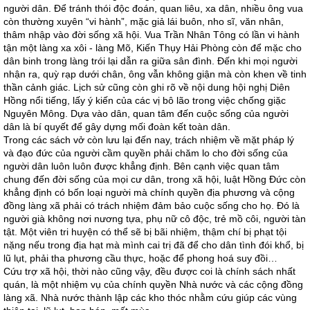
người dân. Để tránh thói độc đoán, quan liêu, xa dân, nhiều ông vua
còn thường xuyên “vi hành”, mặc giả lái buôn, nho sĩ, văn nhân,
thâm nhập vào đời sống xã hội. Vua Trần Nhân Tông có lần vi hành
tận một làng xa xôi - làng Mõ, Kiến Thụy Hải Phòng còn để mặc cho
dân binh trong làng trói lại dẫn ra giữa sân đình. Đến khi mọi người
nhận ra, quỳ rạp dưới chân, ông vẫn không giận mà còn khen về tinh
thần cảnh giác. Lịch sử cũng còn ghi rõ về nội dung hội nghị Diên
Hồng nổi tiếng, lấy ý kiến của các vị bô lão trong việc chống giặc
Nguyên Mông. Dựa vào dân, quan tâm đến cuộc sống của người
dân là bí quyết để gây dựng mối đoàn kết toàn dân.
Trong các sách vở còn lưu lại đến nay, trách nhiệm về mặt pháp lý
và đạo đức của người cầm quyền phải chăm lo cho đời sống của
người dân luôn luôn được khẳng định. Bên cạnh việc quan tâm
chung đến đời sống của mọi cư dân, trong xã hội, luật Hồng Đức còn
khẳng định có bốn loại người mà chính quyền địa phương và cộng
đồng làng xã phải có trách nhiệm đảm bảo cuộc sống cho họ. Đó là
người già không nơi nương tựa, phụ nữ cô độc, trẻ mồ côi, người tàn
tật. Một viên tri huyện có thể sẽ bị bãi nhiệm, thậm chí bị phạt tội
nặng nếu trong địa hạt mà mình cai trị đã để cho dân tình đói khổ, bị
lũ lụt, phải tha phương cầu thực, hoặc để phong hoá suy đồi…
Cứu trợ xã hội, thời nào cũng vậy, đều được coi là chính sách nhất
quán, là một nhiệm vụ của chính quyền Nhà nước và các cộng đồng
làng xã. Nhà nước thành lập các kho thóc nhằm cứu giúp các vùng