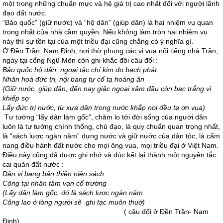
một trong những chuẩn mực và hệ giá trị cao nhất đối với người lãnh
đạo đất nước.
“Bảo quốc” (giữ nước) và “hộ dân” (giúp dân) là hai nhiệm vụ quan
trọng nhất của nhà cầm quyền. Nếu không làm tròn hai nhiệm vụ
này thì sự tồn tại của một triều đại cũng chẳng có ý nghĩa gì.
Ở Đền Trần, Nam Định, nơi thờ phụng các vị vua nổi tiếng nhà Trần,
ngay tại cổng Ngũ Môn còn ghi khắc đôi câu đối :
Bảo quốc hộ dân, ngoại tặc chí kim do bạch phát
Nhân hoà đức trị, nội bang tự cổ tạ hoàng ân
(Giữ nước, giúp dân, đến nay giặc ngoại xâm đầu còn bạc trắng vì
khiếp sợ
Lấy đức trị nước, từ xưa dân trong nước khắp nơi đều tạ ơn vua).
Tư tưởng “lấy dân làm gốc”, chăm lo tới đời sống của người dân
luôn là tư tưởng chính thống, chủ đạo, là quy chuẩn quan trọng nhất,
là “sách lược ngàn năm” dựng nước và giữ nước của dân tộc, là cẩm
nang điều hành đất nước cho mọi ông vua, mọi triều đại ở Việt Nam.
Điều này cũng đã được ghi nhớ và đúc kết lại thành một nguyên tắc
cai quản đất nước :
Dân vi bang bản thiên niên sách
Công tại nhân tâm vạn cổ trường
(Lấy dân làm gốc, đó là sách lược ngàn năm
Công lao ở lòng người sẽ ghi tạc muôn thuở)
( câu đối ở Đền Trần- Nam
Định)