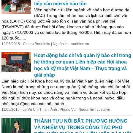
tiếp cận mới về bảo tồn
Viện nghiên cứu liên ngành về nhân học đương đại
(IIAC) Trung tâm nhân học và lịch sử thiết chế văn
hóa (LAHIC) Công ước về bảo tồn di sản văn hóa phi vật thể
(DSVHPVT) đã được Đại hội đồng Unesco nhất trí thông qua vào
ngày 17/10/2003 và có hiệu lực từ tháng 4/2006.
Hiện
nay đã có hơn
120 quốc......
13/05/2015 - Chiara Bortolotto | Nguồn tin : vanhien.vn
Hoạt động báo chí và quản lý báo chí trong
hệ thống cơ quan Liên hiệp các Hội khoa
học và kỹ thuật Việt Nam –
Thực
trạng và
giải pháp
Liên hiệp các Hội Khoa học và Kỹ thuật Việt Nam (Liên hiệp Hội Việt
Nam) là một trong những cơ quan quản lý hệ thống báo chí lớn nhất
Việt Nam
hiện
nay, có chức năng và nhiệm vụ đoàn kết và tập hợp
đội ngũ trí thức khoa học và công nghệ trong và ngoài nước, điều
phối hoạt động của các hội thành......
11/05/2015 - Lê Vũ Chí T
hiện
; Ảnh : Phong Vũ | Nguồn tin : vusta.vn
THÀNH TỰU NỔI BẬT, PHƯƠNG HƯỚNG
VÀ NHIỆM VỤ TRONG CÔNG TÁC PHỔ