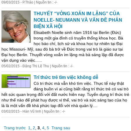
09/03/2015 - P.Thảo | Nguồn tin : -/-
THUYẾT “VÒNG XOẮN IM LẶNG” CỦA
NOELLE- NEUMANN VÀ VẤN ĐỀ PHẢN
BIỆN XÃ HỘI
Elisabeth Noelle sinh năm 1916 tại Berlin (Đức)
trong một gia đình có truyền thống khoa học. Bà
học báo chí, lịch sử và khoa học tự nhiên tại Đại
học Missouri- Mỹ, sau đó bà trở về Đức trong vai trò là giáo sư tại
Đại học Berlin. Thuyết vòng xoắn im lặng mà bà sáng lập đã được
vận dụng vào việc......
05/02/2015 - Đặng Thị Lệ Thu | Nguồn tin : -/-
Trí thức trẻ tìm việc không dễ
Có tri thức mà vẫn khó tìm việc.
Thực
tế này thật
đáng buồn vì ai cũng biết rằng trí thức trẻ có vai trò
hết sức quan trọng đối với đất nước hiên nay. Tuyển dụng trí thức trẻ
như thế nào để phát huy được vị thế, vai trò và sức sáng tạo của họ
là là một vấn đề khá phức tạp đối với nhà quản lý....
03/02/2015 - Hàn Vũ linh | Nguồn tin : -/-
Trang trước
1
,
2
,
3
,
4
,
5
Trang sau