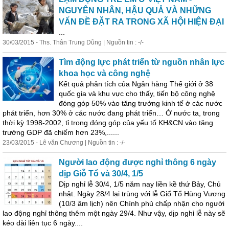
NGUYÊN NHÂN, HẬU QUẢ VÀ NHỮNG
VẤN ĐỀ ĐẶT RA TRONG XÃ HỘI HIỆN ĐẠI
...
30/03/2015 - Ths. Thân Trung Dũng | Nguồn tin : -/-
Tìm động lực phát triển từ nguồn nhân lực
khoa học và công nghệ
Kết quả phân tích của Ngân hàng Thế giới ở 38
quốc gia và khu vực cho thấy, tiến bộ công nghệ
đóng góp 50% vào tăng trưởng kinh tế ở các nước
phát triển, hơn 30% ở các nước đang phát triển… Ở nước ta, trong
thời kỳ 1998-2002, tỉ trọng đóng góp của yếu tố KH&CN vào tăng
trưởng GDP đã chiếm hơn 23%,......
23/03/2015 - Lê văn Chương | Nguồn tin : -/-
Người lao động được nghỉ thông 6 ngày
dịp Giỗ Tổ và 30/4, 1/5
Dịp nghỉ lễ 30/4, 1/5 năm nay liền kề thứ Bảy, Chủ
nhật. Ngày 28/4 lại trùng với lễ Giổ Tổ Hùng Vương
(10/3 âm lịch) nên Chính phủ chấp nhận cho người
lao động nghỉ thông thêm một ngày 29/4. Như vậy, dịp nghỉ lễ này sẽ
kéo dài liên tục 6 ngày....