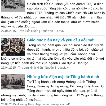
Chiến dịch Hồ Chí Minh (26 đến 30/4/1975) là đỉnh
cao của cuộc Tổng tiến công và nổi dậy mùa Xuân
năm 1975. Thắng lợi của Chiến dịch Hồ Chí Minh là
thắng lợi vĩ đại nhất, trọn vẹn nhất, kết thúc 30 năm chiến tranh lâu
dài, gian khổ chống ngoại xâm của dân tộc ta, đưa cả nước bước
vào kỷ nguyên độc......
27/04/2015 - Trần Tiến Duẩn | Nguồn tin : TTXVN
Giáo dục
hiện
nay và yêu cầu đổi mới
Trong những năm qua việc đổi mới giáo dục tuy đã
được tiến hành, nhưng thiếu đồng bộ, còn chắp vá
và chưa tương xứng với yêu cầu. Không phải
không có những lúc tồn tại bất cập lớn giữa yêu cầu phải đổi mới với
năng lực tiến hành đổi mới của ngành Giáo dục & Đào tạo....
25/04/2015 - Ths Lưu Minh Hiền | Nguồn tin : vusta.vn
Những bức điện mật từ Tổng hành dinh
Từ Tổng hành dinh trong Hoàng thành Thăng
Long, Quân ủy Trung ương, Bộ Tổng tư lệnh và Bộ
Tổng tham mưu đã ngày đêm bàn bạc, phát đi
những mật lệnh, chỉ đạo cuộc tổng tiến công năm 1975 giành thắng
lợi, thống nhất đất nước....
24/04/2015 - Hoàng Thuỳ | Nguồn tin : vnexpress.net/