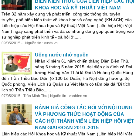
BIẾN KIẾN THỨC CỦA LIÊN HIỆP CÁC HỘI
KHOA HỌC VÀ KỸ THUẬT VIỆT NAM
Trên 32 năm xây dựng và phát triển, công tác thông tin, tuyên
truyền, phổ biến kiến thức về khoa học và công nghệ (KH &CN) của
Liên hiệp các Hội Khoa học và Kỹ thuật Việt Nam (Liên hiệp Hội Việt
Nam) ngày càng phát triển và đã có những đóng góp quan trọng vào
sự nghiệp phát triển kinh tế - xã hội ở......
09/05/2015 - | Nguồn tin : vusta.vn
Uống nước nhớ nguồn
Nhân kỉ niệm 61 năm chiến thắng Điện Biên Phủ,
sáng 6 tháng 5 năm 2015, đại diện gia đình cố Đại
tướng Hoàng Văn Thái là Đại tá Hoàng Quốc Hùng
đến Trần Triều Bảo Điện (ở 100 Lê Duẩn, Hà Nội) dâng hương. Bộ
Quốc phòng, Viện Lịch sử Quân sự Việt Nam có tấm bia đá “Di tích
lịch sử Trần Triều Bảo......
07/05/2015 - Trần Minh Thu | Nguồn tin : vanhien.vn
ĐÁNH GIÁ CÔNG TÁC ĐỔI MỚI NỘI DUNG
VÀ PHƯƠNG THỨC HOẠT ĐỘNG CỦA
CÁC HỘI THÀNH VIÊN LIÊN HIỆP HỘI VIỆT
NAM GIAI ĐOẠN 2010 -2015
Liên hiệp các Hội Khoa học và Kỹ thuật Việt Nam (Liên hiệp Hội Việt