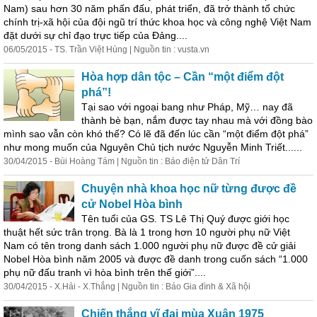
Nam) sau hơn 30 năm phấn đấu, phát triển, đã trở thành tổ chức
chính trị-xã hội của đội ngũ trí thức khoa học và công nghệ Việt Nam
đặt dưới sự chỉ đạo trực tiếp của Đảng....
06/05/2015 - TS. Trần Việt Hùng | Nguồn tin : vusta.vn
Hòa hợp dân tộc – Cần “một điểm đột
phá”!
Tại sao với ngoại bang như Pháp, Mỹ… nay đã
thành bè bạn, nắm được tay nhau mà với đồng bào
mình sao vẫn còn khó thế? Có lẽ đã đến lúc cần “một điểm đột phá”
như mong muốn của Nguyên Chủ tịch nước Nguyễn Minh Triết......
30/04/2015 - Bùi Hoàng Tám | Nguồn tin : Báo điện tử Dân Trí
Chuyện nhà khoa học nữ từng được đề
cử Nobel Hòa bình
Tên tuổi của GS. TS Lê Thị Quý được giới học
thuật hết sức trân trọng. Bà là 1 trong hơn 10 người phụ nữ Việt
Nam có tên trong danh sách 1.000 người phụ nữ được đề cử giải
Nobel Hòa bình năm 2005 và được đề danh trong cuốn sách “1.000
phụ nữ đấu tranh vì hòa bình trên thế giới”....
30/04/2015 - X.Hải - X.Thắng | Nguồn tin : Báo Gia đình & Xã hội
Chiến thắng vĩ đại mùa Xuân 1975