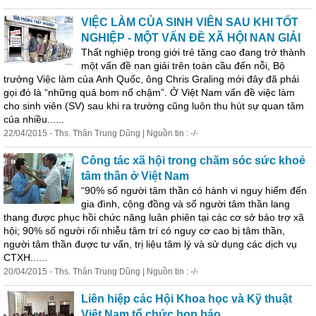
VIỆC LÀM CỦA SINH VIÊN SAU KHI TỐT
NGHIỆP - MỘT VẤN ĐỀ XÃ HỘI NAN GIẢI
Thất nghiệp trong giới trẻ tăng cao đang trở thành
một vấn đề nan giải trên toàn cầu đến nỗi, Bộ
trưởng Việc làm của Anh Quốc, ông Chris Graling mới đây đã phải
gọi đó là “những quả bom nổ chậm”. Ở Việt Nam vấn đề việc làm
cho sinh viên (SV) sau khi ra trường cũng luôn thu hút sự quan tâm
của nhiều......
22/04/2015 - Ths. Thân Trung Dũng | Nguồn tin : -/-
Công tác xã hội trong chăm sóc sức khoẻ
tâm thần ở Việt Nam
“90% số người tâm thần có hành vi nguy hiểm đến
gia đình, cộng đồng và số người tâm thần lang
thang được phục hồi chức năng luân phiên tại các cơ sở bảo trợ xã
hội; 90% số người rối nhiễu tâm trí có nguy cơ cao bị tâm thần,
người tâm thần được tư vấn, trị liệu tâm lý và sử dụng các dịch vụ
CTXH......
20/04/2015 - Ths. Thân Trung Dũng | Nguồn tin : -/-
Liên hiệp các Hội Khoa học và Kỹ thuật
Việt Nam tổ chức họp báo