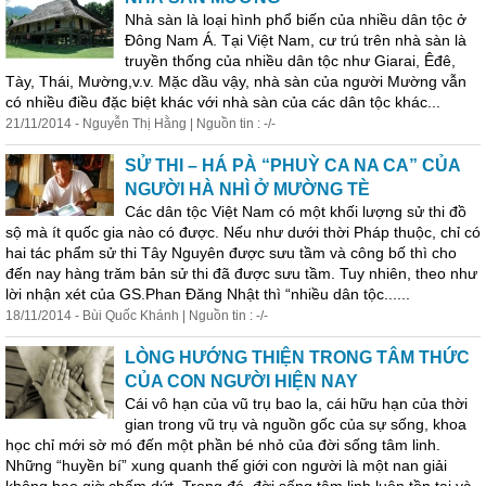
Nhà sàn là loại hình phổ biến của nhiều dân tộc ở
Đông Nam Á. Tại Việt Nam, cư trú trên nhà sàn là
truyền thống của nhiều dân tộc như Giarai, Êđê,
Tày, Thái, Mường,v.v. Mặc dầu vậy, nhà sàn của người Mường vẫn
có nhiều điều đặc biệt khác với nhà sàn của các dân tộc khác...
21/11/2014 - Nguyễn Thị Hằng | Nguồn tin : -/-
SỬ THI – HÁ PÀ “PHUỲ CA NA CA” CỦA
NGƯỜI HÀ NHÌ Ở MƯỜNG TÈ
Các dân tộc Việt Nam có một khối lượng sử thi đồ
sộ mà ít quốc gia nào có được. Nếu như dưới thời Pháp thuộc, chỉ có
hai tác phẩm sử thi Tây Nguyên được sưu tầm và công bố thì cho
đến nay hàng trăm bản sử thi đã được sưu tầm. Tuy nhiên, theo như
lời nhận xét của GS.Phan Đăng Nhật thì “nhiều dân tộc......
18/11/2014 - Bùi Quốc Khánh | Nguồn tin : -/-
LÒNG HƯỚNG THIỆN TRONG TÂM THỨC
CỦA CON NGƯỜI HIỆN NAY
Cái vô hạn của vũ trụ bao la, cái hữu hạn của thời
gian trong vũ trụ và nguồn gốc của sự sống, khoa
học chỉ mới sờ mó đến một phần bé nhỏ của đời sống
tâm
linh
.
Những “huyền bí” xung quanh thế giới con người là một nan giải