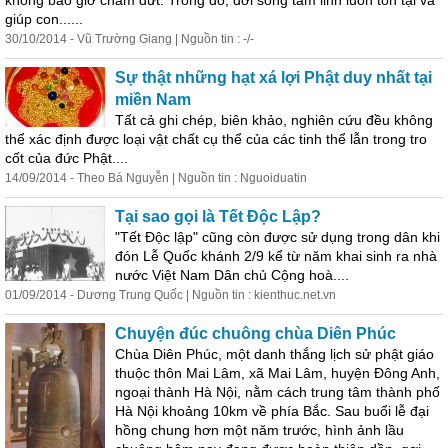
không bao giờ chấm dứt. Trong đó, đời sống
tâm
linh
luôn tồn tại và
giúp con......
30/10/2014 - Vũ Trường Giang | Nguồn tin : -/-
Sự thật những hạt xá lợi Phật duy nhất tại
miền Nam
Tất cả ghi chép, biên khảo, nghiên cứu đều không
thể xác định được loại vật chất cụ thể của các tinh thể lẫn trong tro
cốt của đức Phật....
14/09/2014 - Theo Bá Nguyễn | Nguồn tin : Nguoiduatin
Tại sao gọi là Tết Độc Lập?
"Tết Độc lập" cũng còn được sử dụng trong dân khi
đón Lễ Quốc khánh 2/9 kể từ năm khai sinh ra nhà
nước Việt Nam Dân chủ Cộng hoà....
01/09/2014 - Dương Trung Quốc | Nguồn tin : kienthuc.net.vn
Chuyện đúc chuông chùa Diên Phúc
Chùa Diên Phúc, một danh thắng lịch sử phật giáo
thuộc thôn Mai Lâm, xã Mai Lâm, huyện Đông Anh,
ngoại thành Hà Nội, nằm cách trung
tâm
thành phố
Hà Nội khoảng 10km về phía Bắc. Sau buổi lễ đại
hồng chung hơn một năm trước, hình ảnh lầu