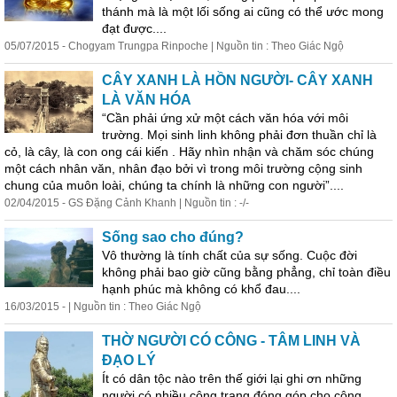
thánh mà là một lối sống ai cũng có thể ước mong
đạt được....
05/07/2015 - Chogyam Trungpa Rinpoche | Nguồn tin : Theo Giác Ngộ
CÂY XANH LÀ HỒN NGƯỜI- CÂY XANH
LÀ VĂN HÓA
“Cần phải ứng xử một cách văn hóa với môi
trường. Mọi sinh
linh
không phải đơn thuần chỉ là
cỏ, là cây, là con ong cái kiến . Hãy nhìn nhận và chăm sóc chúng
một cách nhân văn, nhân đạo bởi vì trong môi trường cộng sinh
chung của muôn loài, chúng ta chính là những con người”....
02/04/2015 - GS Đặng Cảnh Khanh | Nguồn tin : -/-
Sống sao cho đúng?
Vô thường là tính chất của sự sống. Cuộc đời
không phải bao giờ cũng bằng phẳng, chỉ toàn điều
hạnh phúc mà không có khổ đau....
16/03/2015 - | Nguồn tin : Theo Giác Ngộ
THỜ NGƯỜI CÓ CÔNG - TÂM
LINH
VÀ
ĐẠO LÝ
Ít có dân tộc nào trên thế giới lại ghi ơn những
người có nhiều công trạng đóng góp cho cộng