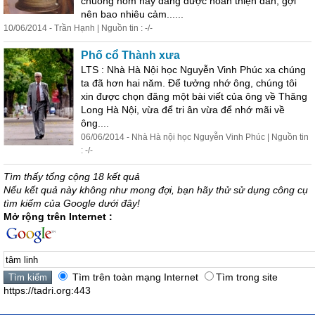
chuông hôm nay đang được hoàn thiện dần, gợi
nên bao nhiêu cảm......
10/06/2014 - Trần Hạnh | Nguồn tin : -/-
Phố cổ Thành xưa
LTS : Nhà Hà Nội học Nguyễn Vinh Phúc xa chúng
ta đã hơn hai năm. Để tưởng nhớ ông, chúng tôi
xin được chọn đăng một bài viết của ông về Thăng
Long Hà Nội, vừa để tri ân vừa để nhớ mãi về
ông....
06/06/2014 - Nhà Hà nội học Nguyễn Vinh Phúc | Nguồn tin
: -/-
Tìm thấy tổng cộng 18 kết quả
Nếu kết quả này không như mong đợi, bạn hãy thử sử dụng công cụ
tìm kiếm của Google dưới đây!
Mở rộng trên Internet :
Tìm trên toàn mạng Internet
Tìm trong site
https://tadri.org:443