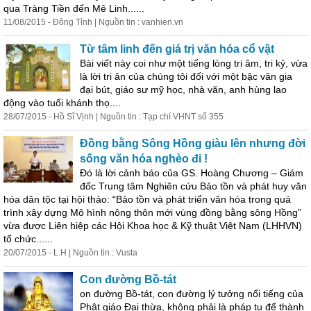
qua Tràng Tiền đến Mê
Linh
......
11/08/2015 - Đông Tỉnh | Nguồn tin : vanhien.vn
Từ
tâm
linh
đến giá trị văn hóa cổ vật
Bài viết này coi như một tiếng lòng tri âm, tri kỷ, vừa
là lời tri ân của chúng tôi đối với một bậc văn gia
đại bút, giáo sư mỹ học, nhà văn, anh hùng lao
động vào tuổi khánh thọ....
28/07/2015 - Hồ Sĩ Vịnh | Nguồn tin : Tạp chí VHNT số 355
Đồng bằng Sông Hồng giàu lên nhưng đời
sống văn hóa nghèo đi !
Đó là lời cảnh báo của GS. Hoàng Chương – Giám
đốc Trung
tâm
Nghiên cứu Bảo tồn và phát huy văn
hóa dân tộc tại hội thảo: “Bảo tồn và phát triển văn hóa trong quá
trình xây dựng Mô hình nông thôn mới vùng đồng bằng sông Hồng”
vừa được Liên hiệp các Hội Khoa học & Kỹ thuật Việt Nam (LHHVN)
tổ chức......
20/07/2015 - L.H | Nguồn tin : Vusta
Con đường Bồ-tát
on đường Bồ-tát, con đường lý tưởng nổi tiếng của
Phật giáo Đại thừa, không phải là pháp tu để thành