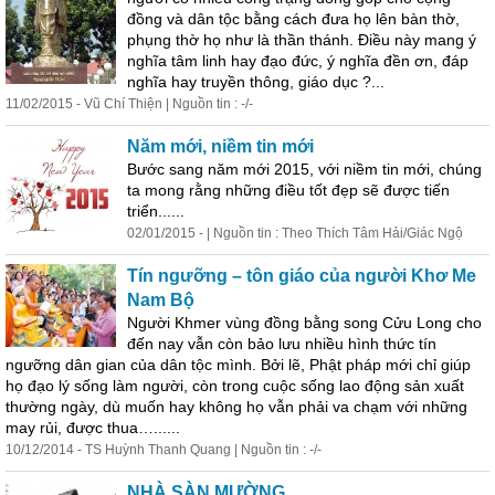
đồng và dân tộc bằng cách đưa họ lên bàn thờ,
phụng thờ họ như là thần thánh. Điều này mang ý
nghĩa
tâm
linh
hay đạo đức, ý nghĩa đền ơn, đáp
nghĩa hay truyền thông, giáo dục ?...
11/02/2015 - Vũ Chí Thiện | Nguồn tin : -/-
Năm mới, niềm tin mới
Bước sang năm mới 2015, với niềm tin mới, chúng
ta mong rằng những điều tốt đẹp sẽ được tiến
triển......
02/01/2015 - | Nguồn tin : Theo Thích
Tâm
Hải/Giác Ngộ
Tín ngưỡng – tôn giáo của người Khơ Me
Nam Bộ
Người Khmer vùng đồng bằng song Cửu Long cho
đến nay vẫn còn bảo lưu nhiều hình thức tín
ngưỡng dân gian của dân tộc mình. Bởi lẽ, Phật pháp mới chỉ giúp
họ đạo lý sống làm người, còn trong cuộc sống lao động sản xuất
thường ngày, dù muốn hay không họ vẫn phải va chạm với những
may rủi, được thua…......
10/12/2014 - TS Huỳnh Thanh Quang | Nguồn tin : -/-
NHÀ SÀN MƯỜNG