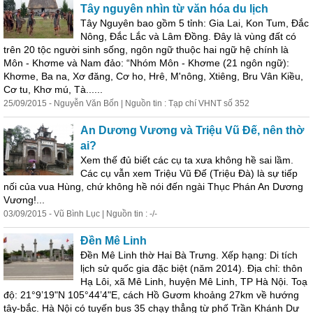
Tây nguyên nhìn từ văn hóa du lịch
Tây Nguyên bao gồm 5 tỉnh: Gia Lai, Kon Tum, Đắc
Nông, Đắc Lắc và Lâm Đồng. Đây là vùng đất có
trên 20 tộc người sinh sống, ngôn ngữ thuộc hai ngữ hệ chính là
Môn - Khơme và Nam đảo: “Nhóm Môn - Khơme (21 ngôn ngữ):
Khơme, Ba na, Xơ đăng, Cơ ho, Hrê, M'nông, Xtiêng, Bru Vân Kiều,
Cơ tu, Khơ mú, Tà......
25/09/2015 - Nguyễn Văn Bốn | Nguồn tin : Tạp chí VHNT số 352
An Dương Vương và Triệu Vũ Đế, nên thờ
ai?
Xem thế đủ biết các cụ ta xưa không hề sai lầm.
Các cụ vẫn xem Triệu Vũ Đế (Triệu Đà) là sự tiếp
nối của vua Hùng, chứ không hề nói đến ngài Thục Phán An Dương
Vương!...
03/09/2015 - Vũ Bình Lục | Nguồn tin : -/-
Đền Mê
Linh
Đền Mê
Linh
thờ Hai Bà Trưng. Xếp hạng: Di tích
lịch sử quốc gia đặc biệt (năm 2014). Địa chỉ: thôn
Hạ Lôi, xã Mê
Linh
, huyện Mê
Linh
, TP Hà Nội. Toạ
độ: 21°9’19"N 105°44’4"E, cách Hồ Gươm khoảng 27km về hướng
tây-bắc. Hà Nội có tuyến bus 35 chạy thẳng từ phố Trần Khánh Dư