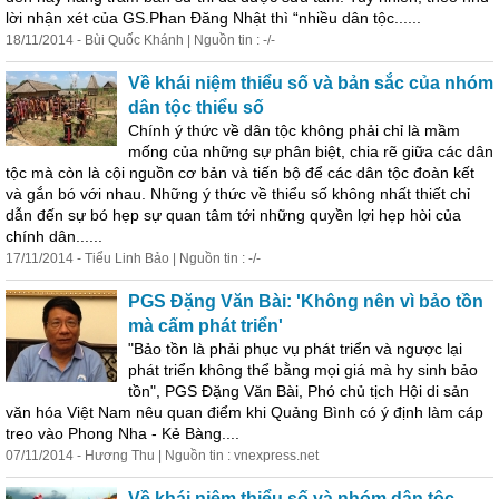
lời nhận xét của GS.Phan Đăng Nhật thì “nhiều dân tộc......
18/11/2014 - Bùi Quốc Khánh | Nguồn tin : -/-
Về khái niệm thiểu số và bản sắc của nhóm
dân tộc thiểu số
Chính ý thức về dân tộc không phải chỉ là mầm
mống của những sự phân biệt, chia rẽ giữa các dân
tộc mà còn là cội nguồn cơ bản và tiến bộ để các dân tộc đoàn kết
và gắn bó với nhau. Những ý thức về thiểu số không nhất thiết chỉ
dẫn đến sự bó hẹp sự quan tâm tới những quyền lợi hẹp hòi của
chính dân......
17/11/2014 - Tiểu Linh Bảo | Nguồn tin : -/-
PGS Đặng Văn Bài: 'Không nên vì bảo tồn
mà cấm phát triển'
"Bảo tồn là phải phục vụ phát triển và ngược lại
phát triển không thể bằng mọi giá mà hy
sinh
bảo
tồn", PGS Đặng Văn Bài, Phó chủ tịch Hội di sản
văn hóa Việt Nam nêu quan điểm khi Quảng Bình có ý định làm cáp
treo vào Phong Nha - Kẻ Bàng....
07/11/2014 - Hương Thu | Nguồn tin : vnexpress.net
Về khái niệm thiểu số và nhóm dân tộc