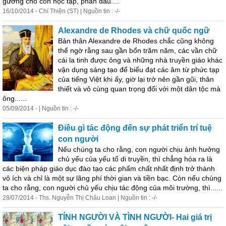
gương cho con học tập, phấn đấu....
16/10/2014 - Chí Thiện (ST) | Nguồn tin : -/-
Alexandre de Rhodes và chữ quốc ngữ
Bản thân Alexandre de Rhodes chắc cũng không
thể ngờ rằng sau gần bốn trăm năm, các vần chữ
cái la tinh được ông và những nhà truyền giáo khác
vận dụng sáng tạo để biểu đạt các âm từ phức tạp
của tiếng Việt khi ấy, giờ lại trở nên gần gũi, thân
thiết và vô cùng quan trọng đối với một dân tộc mà
ông......
05/09/2014 - | Nguồn tin : -/-
Điều gì tác động đến sự phát triển trí tuệ
con người
Nếu chúng ta cho rằng, con người chịu ảnh hưởng
chủ yếu của yếu tố di truyền, thì chẳng hóa ra là
các biện pháp giáo dục đào tạo các phẩm chất nhất định trở thành
vô ích và chỉ là một sự lãng phí thời gian và tiền bạc. Còn nếu chúng
ta cho rằng, con người chủ yếu chịu tác động của môi trường, thì......
28/07/2014 - Ths. Nguyễn Thị Châu Loan | Nguồn tin : -/-
TÍNH NGƯỜI VÀ TÌNH NGƯỜI- Hai giá trị