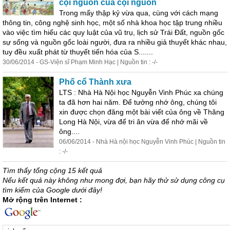
cội nguồn của cội nguồn
Trong mấy thập kỷ vừa qua, cùng với cách mạng
thông tin, công nghệ
sinh
học, một số nhà khoa học tập trung nhiều
vào việc tìm hiểu các quy luật của vũ trụ, lịch sử Trái Đất, nguồn gốc
sự
sống
và nguồn gốc loài người, đưa ra nhiều giả thuyết khác nhau,
tuy đều xuất phát từ thuyết tiến hóa của S.......
30/06/2014 - GS-Viện sĩ Phạm Minh Hạc | Nguồn tin : -/-
Phố cổ Thành xưa
LTS : Nhà Hà Nội học Nguyễn Vinh Phúc xa chúng
ta đã hơn hai năm. Để tưởng nhớ ông, chúng tôi
xin được chọn đăng một bài viết của ông về Thăng
Long Hà Nội, vừa để tri ân vừa để nhớ mãi về
ông....
06/06/2014 - Nhà Hà nội học Nguyễn Vinh Phúc | Nguồn tin
: -/-
Tìm thấy tổng cộng 15 kết quả
Nếu kết quả này không như mong đợi, bạn hãy thử sử dụng công cụ
tìm kiếm của Google dưới đây!
Mở rộng trên Internet :