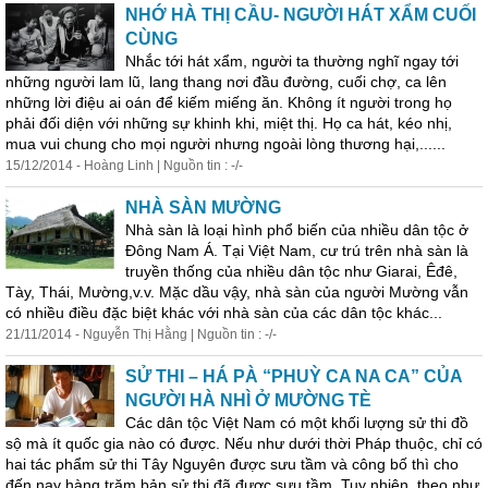
NHỚ HÀ THỊ CẦU- NGƯỜI HÁT XẨM CUỐI
CÙNG
Nhắc tới hát xẩm, người ta thường nghĩ ngay tới
những người lam lũ, lang thang nơi đầu đường, cuối chợ, ca lên
những lời điệu ai oán để kiếm miếng ăn. Không ít người trong họ
phải đối diện với những sự khinh khi, miệt thị. Họ ca hát, kéo nhị,
mua vui chung cho mọi người nhưng ngoài lòng thương hại,......
15/12/2014 - Hoàng Linh | Nguồn tin : -/-
NHÀ SÀN MƯỜNG
Nhà sàn là loại hình phổ biến của nhiều dân tộc ở
Đông Nam Á. Tại Việt Nam, cư trú trên nhà sàn là
truyền thống của nhiều dân tộc như Giarai, Êđê,
Tày, Thái, Mường,v.v. Mặc dầu vậy, nhà sàn của người Mường vẫn
có nhiều điều đặc biệt khác với nhà sàn của các dân tộc khác...
21/11/2014 - Nguyễn Thị Hằng | Nguồn tin : -/-
SỬ THI – HÁ PÀ “PHUỲ CA NA CA” CỦA
NGƯỜI HÀ NHÌ Ở MƯỜNG TÈ
Các dân tộc Việt Nam có một khối lượng sử thi đồ
sộ mà ít quốc gia nào có được. Nếu như dưới thời Pháp thuộc, chỉ có
hai tác phẩm sử thi Tây Nguyên được sưu tầm và công bố thì cho
đến nay hàng trăm bản sử thi đã được sưu tầm. Tuy nhiên, theo như