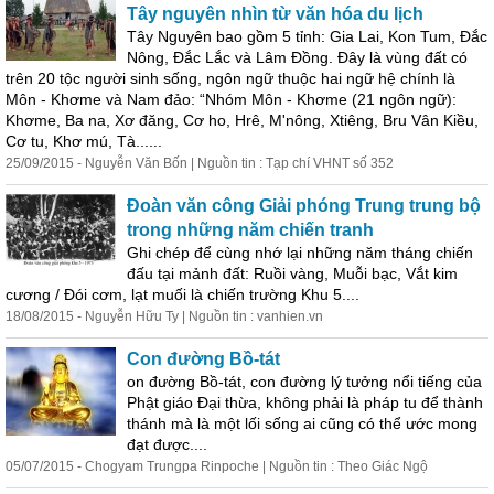
Tây nguyên nhìn từ văn hóa du lịch
Tây Nguyên bao gồm 5 tỉnh: Gia Lai, Kon Tum, Đắc
Nông, Đắc Lắc và Lâm Đồng. Đây là vùng đất có
trên 20 tộc người
sinh
sống
, ngôn ngữ thuộc hai ngữ hệ chính là
Môn - Khơme và Nam đảo: “Nhóm Môn - Khơme (21 ngôn ngữ):
Khơme, Ba na, Xơ đăng, Cơ ho, Hrê, M'nông, Xtiêng, Bru Vân Kiều,
Cơ tu, Khơ mú, Tà......
25/09/2015 - Nguyễn Văn Bốn | Nguồn tin : Tạp chí VHNT số 352
Đoàn văn công Giải phóng Trung trung bộ
trong những năm chiến tranh
Ghi chép để cùng nhớ lại những năm tháng chiến
đấu tại mảnh đất: Ruồi vàng, Muỗi bạc, Vắt kim
cương / Đói cơm, lạt muối là chiến trường Khu 5....
18/08/2015 - Nguyễn Hữu Ty | Nguồn tin : vanhien.vn
Con đường Bồ-tát
on đường Bồ-tát, con đường lý tưởng nổi tiếng của
Phật giáo Đại thừa, không phải là pháp tu để thành
thánh mà là một lối
sống
ai cũng có thể ước mong
đạt được....
05/07/2015 - Chogyam Trungpa Rinpoche | Nguồn tin : Theo Giác Ngộ