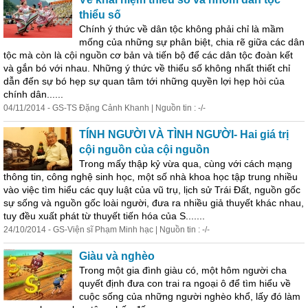
thiểu số
Chính ý thức về dân tộc không phải chỉ là mầm
mống của những sự phân biệt, chia rẽ giữa các dân
tộc mà còn là cội nguồn cơ bản và tiến bộ để các dân tộc đoàn kết
và gắn bó với nhau. Những ý thức về thiểu số không nhất thiết chỉ
dẫn đến sự bó hẹp sự quan tâm tới những quyền lợi hẹp hòi của
chính dân......
04/11/2014 - GS-TS Đặng Cảnh Khanh | Nguồn tin : -/-
TÍNH NGƯỜI VÀ TÌNH NGƯỜI- Hai giá trị
cội nguồn của cội nguồn
Trong mấy thập kỷ vừa qua, cùng với cách mạng
thông tin, công nghệ
sinh
học, một số nhà khoa học tập trung nhiều
vào việc tìm hiểu các quy luật của vũ trụ, lịch sử Trái Đất, nguồn gốc
sự
sống
và nguồn gốc loài người, đưa ra nhiều giả thuyết khác nhau,
tuy đều xuất phát từ thuyết tiến hóa của S.......
24/10/2014 - GS-Viện sĩ Phạm Minh hạc | Nguồn tin : -/-
Giàu và nghèo
Trong một gia đình giàu có, một hôm người cha
quyết định đưa con trai ra ngoại ô để tìm hiểu về
cuộc
sống
của những người nghèo khổ, lấy đó làm