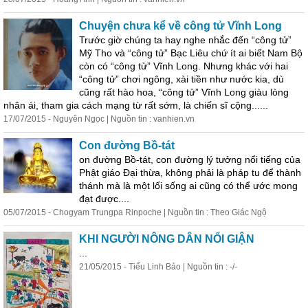
Chuyện chưa kể về công tử Vĩnh Long
Trước giờ chúng ta hay nghe nhắc đến “công tử”
Mỹ Tho và “công tử” Bạc Liêu chứ ít ai biết Nam Bộ
còn có “công tử” Vĩnh Long. Nhưng khác với hai
“công tử” chơi ngông, xài tiền như nước kia, dù
cũng rất hào hoa, “công tử” Vĩnh Long giàu lòng
nhân ái, tham gia cách mạng từ rất sớm, là chiến sĩ cộng......
17/07/2015 - Nguyên Ngọc | Nguồn tin : vanhien.vn
Con đường Bồ-tát
on đường Bồ-tát, con đường lý tưởng
nổi
tiếng
của
Phật giáo Đại thừa, không phải là pháp tu để thành
thánh mà là một lối sống ai cũng có thể ước mong
đạt được....
05/07/2015 - Chogyam Trungpa Rinpoche | Nguồn tin : Theo Giác Ngộ
KHI NGƯỜI NÔNG DÂN NỔI GIẬN
...
21/05/2015 - Tiểu Linh Bảo | Nguồn tin : -/-