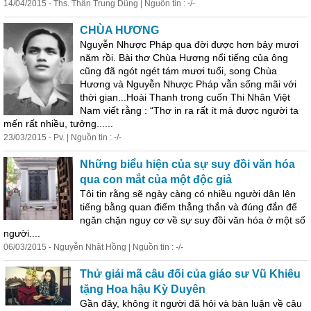
14/04/2015 - Ths. Thân Trung Dũng | Nguồn tin : -/-
CHÙA HƯƠNG
Nguyễn Nhược Pháp qua đời được hơn bảy mươi
năm rồi. Bài thơ Chùa Hương
nổi
tiếng
của ông
cũng đã ngót ngét tám mươi tuổi, song Chùa
Hương và Nguyễn Nhược Pháp vẫn sống mãi với
thời gian...Hoài Thanh trong cuốn Thi Nhân Việt
Nam viết rằng : “Thơ in ra rất ít mà được người ta
mến rất nhiều, tưởng......
23/03/2015 - Pv. | Nguồn tin : -/-
Những biểu hiện của sự suy đồi văn hóa
qua con mắt của một độc giả
Tôi tin rằng sẽ ngày càng có nhiều người dân lên
tiếng
bằng quan điểm thẳng thắn và đúng đắn để
ngăn chặn nguy cơ về sự suy đồi văn hóa ở một số
người....
06/03/2015 - Nguyễn Nhật Hồng | Nguồn tin : -/-
Thử giải mã câu đối của giáo sư Vũ Khiêu
tặng Hoa hậu Kỳ Duyên
Gần đây, không ít người đã hỏi và bàn luận về câu