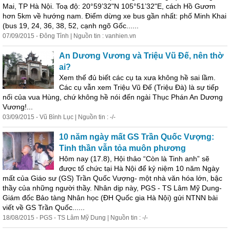
Mai, TP Hà Nội. Toạ độ: 20°59’32"N 105°51’32"E, cách Hồ Gươm
hơn 5km về hướng nam. Điểm dừng xe bus gần nhất: phố Minh Khai
(bus 19, 24, 36, 38, 52, cạnh ngõ Gốc......
07/09/2015 - Đông Tỉnh | Nguồn tin : vanhien.vn
An Dương Vương và Triệu Vũ Đế, nên thờ
ai?
Xem thế đủ biết các cụ ta xưa không hề sai lầm.
Các cụ vẫn xem Triệu Vũ Đế (Triệu Đà) là sự tiếp
nối của vua Hùng, chứ không hề nói đến ngài Thục Phán An Dương
Vương!...
03/09/2015 - Vũ Bình Lục | Nguồn tin : -/-
10 năm ngày mất GS Trần Quốc Vượng:
Tinh thần vẫn tỏa muôn phương
Hôm nay (17.8), Hội thảo “Còn là Tinh anh” sẽ
được tổ chức tại Hà Nội để kỷ niệm 10 năm Ngày
mất của Giáo sư (GS) Trần Quốc Vượng- một nhà văn hóa lớn, bậc
thầy của những người thầy. Nhân dịp này, PGS - TS Lâm Mỹ Dung-
Giám đốc Bảo tàng Nhân học (ĐH Quốc gia Hà Nội) gửi NTNN bài
viết về GS Trần Quốc......
18/08/2015 - PGS - TS Lâm Mỹ Dung | Nguồn tin : -/-