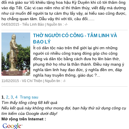
đối mà giáo sư Vũ khiêu tặng hoa hậu Kỳ Duyên khi cô tới thăm ông
vào dịp Tết. Các vị cao niên nho sĩ thì thâm thúy, viết đấy mà dường
như cứ muốn để người ta tự cảm thụ lấy vậy, ai hiểu sao cũng được,
họ chẳng quan tâm. Dẫu vậy thì với tôi, câu đối......
04/03/2015 - Tiểu Linh Bảo | Nguồn tin : -/-
THỜ NGƯỜI CÓ CÔNG - TÂM LINH VÀ
ĐẠO LÝ
Ít có dân tộc nào trên thế giới lại ghi ơn những
người có nhiều công trạng đóng góp cho cộng
đồng và dân tộc bằng cách đưa họ lên bàn thờ,
phụng thờ họ như là thần thánh. Điều này mang ý
nghĩa tâm linh hay đạo đức, ý nghĩa đền ơn, đáp
nghĩa hay truyền thông, giáo dục ?...
11/02/2015 - Vũ Chí Thiện | Nguồn tin : -/-
1
,
2
,
3
,
4
Trang sau
Tìm thấy tổng cộng 68 kết quả
Nếu kết quả này không như mong đợi, bạn hãy thử sử dụng công cụ
tìm kiếm của Google dưới đây!
Mở rộng trên Internet :