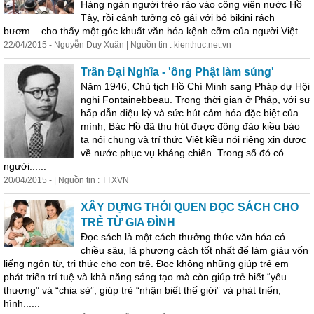
Hàng ngàn người trèo rào vào công viên nước Hồ
Tây, rồi cảnh tưởng cô gái với bộ bikini rách
bươm... cho thấy một góc khuất văn hóa kệnh cỡm của người Việt....
22/04/2015 - Nguyễn Duy Xuân | Nguồn tin : kienthuc.net.vn
Trần Đại Nghĩa - 'ông Phật làm súng'
Năm 1946, Chủ tịch Hồ Chí Minh sang Pháp dự Hội
nghị Fontainebbeau. Trong thời gian ở Pháp, với sự
hấp dẫn diệu kỳ và sức hút cảm hóa đặc biệt của
mình, Bác Hồ đã thu hút được đông đảo kiều bào
ta nói chung và trí thức Việt kiều nói riêng xin được
về nước phục vụ kháng chiến. Trong số đó có
người......
20/04/2015 - | Nguồn tin : TTXVN
XÂY DỰNG THÓI QUEN ĐỌC SÁCH CHO
TRẺ TỪ GIA ĐÌNH
Đọc sách là một cách thưởng thức văn hóa có
chiều sâu, là phương cách tốt nhất để làm giàu vốn
liếng ngôn từ, tri thức cho con trẻ. Đọc không những giúp trẻ em
phát triển trí tuệ và khả năng sáng tạo mà còn giúp trẻ biết “yêu
thương” và “chia sẻ”, giúp trẻ “nhận biết thế giới” và phát triển,
hình......