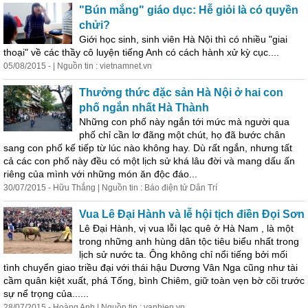
"Bún mắng" giáo dục: Hễ giỏi là có quyền
chửi?
Giới học sinh, sinh viên Hà Nội thì có nhiều "giai
thoại" về các thầy cô luyện
tiếng
Anh có cách hành xử kỳ cục....
05/08/2015 - | Nguồn tin : vietnamnet.vn
Thưởng thức đặc sản Hà Nội ở hai con
phố ngắn nhất Hà Thành
Những con phố này ngắn tới mức mà người qua
phố chỉ cần lơ đãng một chút, họ đã bước chân
sang con phố kế tiếp từ lúc nào không hay. Dù rất ngắn, nhưng tất
cả các con phố này đều có một lịch sử khá lâu đời và mang dấu ấn
riêng của mình với những món ăn độc đáo...
30/07/2015 - Hữu Thắng | Nguồn tin : Báo điện tử Dân Trí
Vua Lê Đại Hành và lễ hội tịch điền Đọi Sơn
Lê Đại Hành, vị vua lỗi lạc quê ở Hà Nam , là một
trong những anh hùng dân tộc tiêu biểu nhất trong
lịch sử nước ta. Ông không chỉ
nổi
tiếng
bởi mối
tình chuyển giao triều đại với thái hậu Dương Vân Nga cũng như tài
cầm quân kiệt xuất, phá Tống, bình Chiêm, giữ toàn vẹn bờ cõi trước
sự nể trọng của......
28/07/2015 - Hoàng Anh | Nguồn tin : vanhien.vn