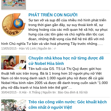
PHÁT TRIỂN CON NGƯỜI
Sự tan vỡ và sụp đổ của nhiều mô hình phát triển
trong thời gian gần đây, sự suy thoái kinh tế, sự
khủng hoảng của các mối quan hệ xã hội, sự phục
hưng của các tôn giáo và chủ nghĩa dân tộc cực
đoan, những thất vọng của thế hệ trẻ đối với mô
hình Chủ nghĩa Tư bản và văn hoá phương Tây trước những......
13/05/2015 - Hàn Vũ Linh | Nguồn tin : -/-
Chuyện nhà khoa học nữ từng được đề
cử Nobel Hòa bình
Tên tuổi của GS. TS Lê Thị Quý được giới học
thuật hết sức trân trọng. Bà là 1 trong hơn 10 người phụ nữ Việt
Nam có tên trong danh sách 1.000 người phụ nữ được đề cử giải
Nobel Hòa bình năm 2005 và được đề danh trong cuốn sách “1.000
phụ nữ đấu tranh vì hòa bình trên thế giới”....
30/04/2015 - X.Hải - X.Thắng | Nguồn tin : Báo Gia đình & Xã hội
Trèo rào công viên nước: Góc khuất kệch
cỡm nhất ở người Việt!