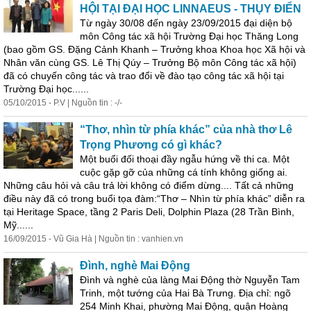
HỘI TẠI ĐẠI HỌC LINNAEUS - THỤY ĐIỂN
Từ ngày 30/08 đến ngày 23/09/2015 đại diện bộ
môn Công tác xã hội Trường Đại học Thăng Long
(bao gồm GS. Đặng Cảnh Khanh – Trưởng khoa Khoa học Xã hội và
Nhân văn cùng GS. Lê Thị Qúy – Trưởng Bộ môn Công tác xã hội)
đã có chuyến công tác và trao đổi về đào tạo công tác xã hội tại
Trường Đại học......
05/10/2015 - P.V | Nguồn tin : -/-
“Thơ, nhìn từ phía khác” của nhà thơ Lê
Trọng Phương có gì khác?
Một buổi đối thoại đầy ngẫu hứng về thi ca. Một
cuộc gặp gỡ của những cá tính không giống ai.
Những câu hỏi và câu trả lời không có điểm dừng.... Tất cả những
điều này đã có trong buổi tọa đàm:“Thơ – Nhìn từ phía khác” diễn ra
tại Heritage Space, tầng 2 Paris Deli, Dolphin Plaza (28 Trần Bình,
Mỹ......
16/09/2015 - Vũ Gia Hà | Nguồn tin : vanhien.vn
Đình, nghè Mai Động
Đình và nghè của làng Mai Động thờ Nguyễn Tam
Trinh, một tướng của Hai Bà Trưng. Địa chỉ: ngõ
254 Minh Khai, phường Mai Động, quận Hoàng