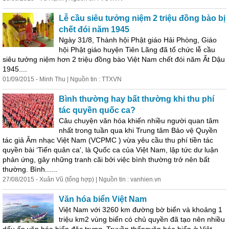
Lễ cầu siêu tưởng niệm 2 triệu đồng bào bị
chết đói năm 1945
Ngày 31/8, Thành hội Phật giáo Hải Phòng, Giáo
hội Phật giáo huyện Tiên Lãng đã tổ chức lễ cầu
siêu tưởng niệm hơn 2 triệu đồng bào Việt Nam chết đói năm Ất Dậu
1945....
01/09/2015 - Minh Thu | Nguồn tin : TTXVN
Bình thường hay bất thường khi thu phí
tác quyền quốc ca?
Câu chuyện văn hóa khiến nhiều người quan tâm
nhất trong tuần qua khi Trung tâm Bảo vệ Quyền
tác giả Âm nhạc Việt Nam (VCPMC ) vừa yêu cầu thu phí tiền tác
quyền bài ‘Tiến quân ca', là Quốc ca của Việt Nam, lập tức dư luận
phản ứng, gây những tranh cãi bởi việc bình thường trở nên bất
thường. Bình......
27/08/2015 - Xuân Vũ (tổng hợp) | Nguồn tin : vanhien.vn
Văn hóa biển Việt Nam
Việt Nam với 3260 km đường bờ biển và khoảng 1
triệu km2 vùng biển có chủ quyền đã tạo nên nhiều