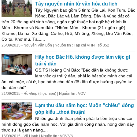
Tây nguyên nhìn từ văn hóa du lịch
Tây Nguyên bao gồm 5 tỉnh: Gia Lai, Kon Tum, Đắc
Nông, Đắc Lắc và Lâm Đồng. Đây là vùng đất có
trên 20 tộc người sinh sống, ngôn ngữ thuộc hai ngữ hệ chính là
Môn - Khơme và Nam đảo: “Nhóm Môn - Khơme (21 ngôn ngữ):
Khơme, Ba na, Xơ đăng, Cơ ho, Hrê, M'nông, Xtiêng, Bru Vân Kiều,
Cơ tu, Khơ mú, Tà......
25/09/2015 - Nguyễn Văn Bốn | Nguồn tin : Tạp chí VHNT số 352
Hãy học Bác Hồ, không được làm việc gì
trái
ý
dân
GS.TS Hoàng Chí Bảo: "Bác dặn là không được
làm việc gì trái
ý
dân, phải lo hết sức mình cho cái
ăn, cái mặc, cái ở, học hành cho dân để dân được hưởng quyền tự
do, dân chủ"....
21/09/2015 - Hồ Điệp (thực hiện) | Nguồn tin : VOV
Lạm thu đầu năm học: Muôn “chiêu” đóng
góp kiểu...thoả thuận!
Nhiều gia đình than phiền phải lo tiền triệu cho con
mình đóng góp đầu năm học. Với gia đình công nhân, nông dân đây
thực sự là gánh nặng....
16/09/2015 - Vũ Hạnh | Nguồn tin : VOV.VN