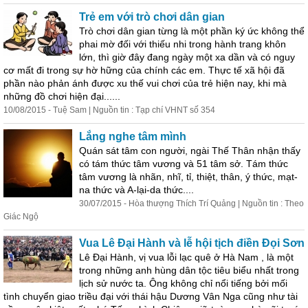
Trẻ em với trò chơi dân gian
Trò chơi dân gian từng là một phần k
ý
ức không thể
phai mờ đối với thiếu nhi trong hành trang khôn
lớn, thì giờ đây đang ngày một xa dần và có nguy
cơ mất đi trong sự hờ hững của chính các em. Thực tế xã hội đã
phần nào phản ánh được xu thế vui chơi của trẻ hiện nay, khi mà
những đồ chơi hiện đại......
10/08/2015 - Tuệ Sam | Nguồn tin : Tạp chí VHNT số 354
Lắng nghe tâm mình
Quán sát tâm con người, ngài Thế Thân nhận thấy
có tám
thức
tâm vương và 51 tâm sở. Tám
thức
tâm vương là nhãn, nhĩ, tỉ, thiệt, thân,
ý
thức
, mạt-
na
thức
và A-lại-da
thức
....
30/07/2015 - Hòa thượng Thích Trí Quảng | Nguồn tin : Theo
Giác Ngộ
Vua Lê Đại Hành và lễ hội tịch điền Đọi Sơn
Lê Đại Hành, vị vua lỗi lạc quê ở Hà Nam , là một
trong những anh hùng dân tộc tiêu biểu nhất trong
lịch sử nước ta. Ông không chỉ nổi tiếng bởi mối
tình chuyển giao triều đại với thái hậu Dương Vân Nga cũng như tài