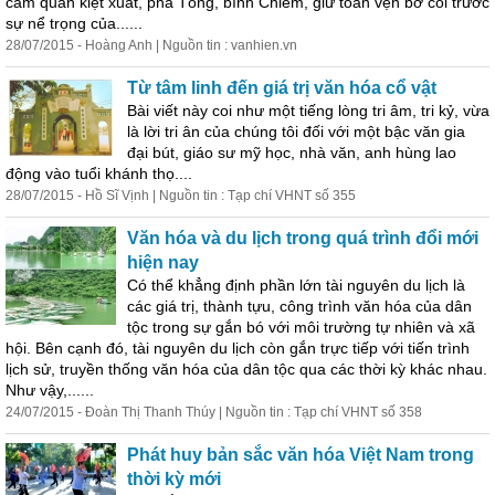
cầm quân kiệt xuất, phá Tống, bình Chiêm, giữ toàn vẹn bờ cõi trước
sự nể trọng của......
28/07/2015 - Hoàng Anh | Nguồn tin : vanhien.vn
Từ tâm linh đến giá trị văn hóa cổ vật
Bài viết này coi như một tiếng lòng tri âm, tri kỷ, vừa
là lời tri ân của chúng tôi đối với một bậc văn gia
đại bút, giáo sư mỹ học, nhà văn, anh hùng lao
động vào tuổi khánh thọ....
28/07/2015 - Hồ Sĩ Vịnh | Nguồn tin : Tạp chí VHNT số 355
Văn hóa và du lịch trong quá trình đổi mới
hiện nay
Có thể khẳng định phần lớn tài nguyên du lịch là
các giá trị, thành tựu, công trình văn hóa của dân
tộc trong sự gắn bó với môi trường tự nhiên và xã
hội. Bên cạnh đó, tài nguyên du lịch còn gắn trực tiếp với tiến trình
lịch sử, truyền thống văn hóa của dân tộc qua các thời kỳ khác nhau.
Như vậy,......
24/07/2015 - Đoàn Thị Thanh Thúy | Nguồn tin : Tạp chí VHNT số 358
Phát huy bản sắc văn hóa Việt Nam trong
thời kỳ mới