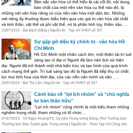
Bản sắc văn hóa có thể hiểu là cái cốt lõi, nội dung,
bản chất của một nền văn hóa cụ thể nào đó, là
những nét văn hóa riêng có của nền văn hóa một dân tộc. Những
nét riêng ấy thường được biểu hiện qua các giá trị văn hóa vật chất
và tinh thần, vật thể và phi vật thể, nó là phần tinh túy, thấm sâu......
23/07/2015 - Bùi Bạch Đằng | Nguồn tin : Tạp chí VHNT số 357
Sự gặp gỡ diệu kỳ chính trị - văn hóa Hồ
Chí Minh
Hồ Chí Minh một nhân cách lớn, một thiên tài trí tuệ
sáng tạo vĩ đại vì Người đã làm nên lịch sử hiện
đại. Người đã trở thành một nhà kiến trúc và tạo hình của quá trình
cách mạng thế giới. Trí tuệ sáng tạo đó là Người đã tiếp thụ có chắt
lọc mọi tinh hoa của thời đại, của các nền văn minh và văn......
20/07/2015 - Bùi Thị Cần | Nguồn tin : Tạp chí VHNT số 357
Cảnh báo về “lợi ích nhóm” và “chủ nghĩa
tư bản thân hữu”
“Lợi ích nhóm” cũng chính là một kiểu tham nhũng
nghiêm trọng nhất, tham nhũng có tổ chức....
07/07/2015 - Vũ Ngọc Hoàng/TS. Ủy viên Trung ương Đảng, Phó Trưởng ban
Thường trực Ban Tuyên giáo Trung ương | Nguồn tin : Theo Tạp chí Cộng sản