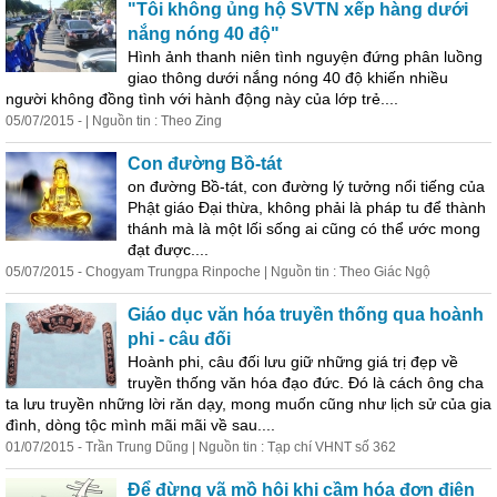
"Tôi không ủng hộ SVTN xếp hàng dưới
nắng nóng 40 độ"
Hình ảnh thanh niên tình nguyện đứng phân luồng
giao thông dưới nắng nóng 40 độ khiến nhiều
người không đồng tình với hành động này của lớp trẻ....
05/07/2015 - | Nguồn tin : Theo Zing
Con đường Bồ-tát
on đường Bồ-tát, con đường l
ý
tưởng nổi tiếng của
Phật giáo Đại thừa, không phải là pháp tu để thành
thánh mà là một lối sống ai cũng có thể ước mong
đạt được....
05/07/2015 - Chogyam Trungpa Rinpoche | Nguồn tin : Theo Giác Ngộ
Giáo dục văn hóa truyền thống qua hoành
phi - câu đối
Hoành phi, câu đối lưu giữ những giá trị đẹp về
truyền thống văn hóa đạo đức. Đó là cách ông cha
ta lưu truyền những lời răn dạy, mong muốn cũng như lịch sử của gia
đình, dòng tộc mình mãi mãi về sau....
01/07/2015 - Trần Trung Dũng | Nguồn tin : Tạp chí VHNT số 362
Để đừng vã mồ hôi khi cầm hóa đơn điện