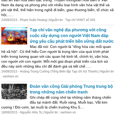
dấu ấn văn hóa biển đặc trưng. Truyền thốngvăn hóa biển ở Việt
Nam đa dạng và phong phú với nhiều loại hình văn hóa vật thể và
phi vật thể, thể hiện trong nghề đi biển, giao thương biển, tổ chức xã
hội,......
24/08/2015 - Phạm Xuân Hoàng | Nguồn tin : Tạp chí VHNT số 345
Tạp chí văn nghệ địa phương với công
cuộc xây dựng con người Việt Nam đáp
ứng yêu cầu phát triển bền vững đất nước
Mác đã nói: Con người là “tổng hòa các mối quan
hệ xã hội”. Có thể hiểu Con người là trọng tâm của quá trình phát
triển trong tương quan với các quan hệ kinh tế, chính trị, văn hóa,
con người với con người. Mỗi một giai đoạn phát triển của lịch sử
đều nảy sinh những tiêu chí để đánh giá và tiết chế......
24/08/2015 - Hoàng Trọng Cường (Tổng Biên tập Tạp chí Xứ Thanh) | Nguồn tin
: vanhien.vn
Đoàn văn công Giải phóng Trung trung bộ
trong những năm chiến tranh
Ghi chép để cùng nhớ lại những năm tháng chiến
đấu tại mảnh đất: Ruồi vàng, Muỗi bạc, Vắt kim
cương / Đói cơm, lạt muối là chiến trường Khu 5....
18/08/2015 - Nguyễn Hữu Ty | Nguồn tin : vanhien.vn