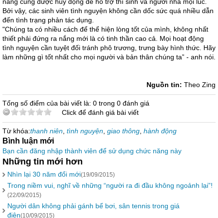
năng cũng được huy động để hỗ trợ thí sinh và người nhà mọi lúc.
Bởi vậy, các sinh viên tình nguyện không cần dốc sức quá nhiều dẫn
đến tình trạng phản tác dụng.
"Chúng ta có nhiều cách để thể hiện lòng tốt của mình, không nhất
thiết phải đứng ra nắng mới là có tinh thần cao cả. Mọi hoạt động
tình nguyện cần tuyệt đối tránh phô trương, trưng bày hình thức. Hãy
làm những gì tốt nhất cho mọi người và bản thân chúng ta” - anh nói.
Nguồn tin:
Theo Zing
Tổng số điểm của bài viết là: 0 trong 0 đánh giá
Click để đánh giá bài viết
Từ khóa:
thanh niên
,
tình nguyện
,
giao thông
,
hành động
Bình luận mới
Bạn cần đăng nhập thành viên để sử dụng chức năng này
Những tin mới hơn
Nhìn lại 30 năm đổi mới
(19/09/2015)
Trong niềm vui, nghĩ về những “người ra đi đầu không ngoảnh lại”!
(22/09/2015)
Người dân không phải gánh bể bơi, sân tennis trong giá
điện
(10/09/2015)