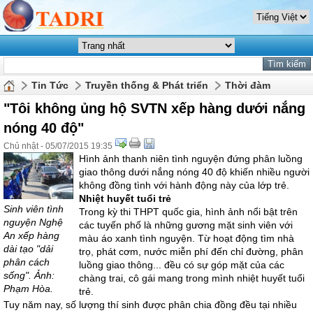
Tin Tức
Truyền thống & Phát triển
Thời đàm
"Tôi không ủng hộ SVTN xếp hàng dưới nắng
nóng 40 độ"
Chủ nhật - 05/07/2015 19:35
Hình ảnh thanh niên tình nguyện đứng phân luồng
giao thông dưới nắng nóng 40 độ khiến nhiều người
không đồng tình với hành động này của lớp trẻ.
Nhiệt huyết tuổi trẻ
Sinh viên tình
Trong kỳ thi THPT quốc gia, hình ảnh nổi bật trên
nguyện Nghệ
các tuyến phố là những gương mặt sinh viên với
An xếp hàng
màu áo xanh tình nguyện. Từ hoạt động tìm nhà
dài tạo "dải
trọ, phát cơm, nước miễn phí đến chỉ đường, phân
phân cách
luồng giao thông... đều có sự góp mặt của các
sống". Ảnh:
chàng trai, cô gái mang trong mình nhiệt huyết tuổi
Phạm Hòa.
trẻ.
Tuy năm nay, số lượng thí sinh được phân chia đồng đều tại nhiều