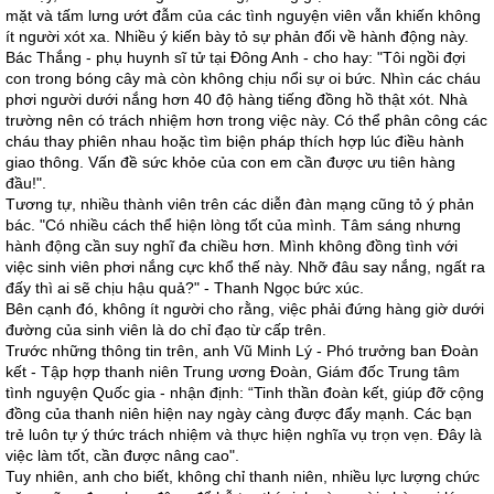
mặt và tấm lưng ướt đẫm của các tình nguyện viên vẫn khiến không
ít người xót xa. Nhiều ý kiến bày tỏ sự phản đối về hành động này.
Bác Thắng - phụ huynh sĩ tử tại Đông Anh - cho hay: "Tôi ngồi đợi
con trong bóng cây mà còn không chịu nổi sự oi bức. Nhìn các cháu
phơi người dưới nắng hơn 40 độ hàng tiếng đồng hồ thật xót. Nhà
trường nên có trách nhiệm hơn trong việc này. Có thể phân công các
cháu thay phiên nhau hoặc tìm biện pháp thích hợp lúc điều hành
giao thông. Vấn đề sức khỏe của con em cần được ưu tiên hàng
đầu!".
Tương tự, nhiều thành viên trên các diễn đàn mạng cũng tỏ ý phản
bác. "Có nhiều cách thể hiện lòng tốt của mình. Tâm sáng nhưng
hành động cần suy nghĩ đa chiều hơn. Mình không đồng tình với
việc sinh viên phơi nắng cực khổ thế này. Nhỡ đâu say nắng, ngất ra
đấy thì ai sẽ chịu hậu quả?" - Thanh Ngọc bức xúc.
Bên cạnh đó, không ít người cho rằng, việc phải đứng hàng giờ dưới
đường của sinh viên là do chỉ đạo từ cấp trên.
Trước những thông tin trên, anh Vũ Minh Lý - Phó trưởng ban Đoàn
kết - Tập hợp thanh niên Trung ương Đoàn, Giám đốc Trung tâm
tình nguyện Quốc gia - nhận định: “Tinh thần đoàn kết, giúp đỡ cộng
đồng của thanh niên hiện nay ngày càng được đẩy mạnh. Các bạn
trẻ luôn tự ý thức trách nhiệm và thực hiện nghĩa vụ trọn vẹn. Đây là
việc làm tốt, cần được nâng cao".
Tuy nhiên, anh cho biết, không chỉ thanh niên, nhiều lực lượng chức