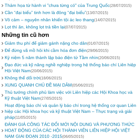
Thảm họa từ hành vi "chưa từng có" của Trung Quốc
(28/07/2015)
Cần “đại biểu” tinh hơn là đông “đại biểu”
(13/07/2015)
Vô cảm – nguyên nhân khiến tội ác leo thang
(14/07/2015)
Lọt thì ăn, không lọt trả tiền lại
(07/07/2015)
Những tin cũ hơn
Giảm thu phí để giảm gánh nặng cho dân
(01/07/2015)
Để đừng vã mồ hôi khi cầm hóa đơn điện
(29/06/2015)
Kỷ niệm 5 năm thành lập báo điện tử Tầm nhìn
(20/06/2015)
Đạo đức và kỹ năng nghề nghiệp trong hệ thống báo chí Liên hiệp
Hội Việt Nam
(20/06/2015)
Không thể dối trời
(18/06/2015)
XUNG QUANH CHỦ ĐỀ MẠI DÂM
(05/06/2015)
Thủ tướng chính phủ làm việc với Liên hiệp các Hội Khoa học và
Kỹ thuật Việt Nam
(27/05/2015)
Hoạt động báo chí và quản lý báo chí trong hệ thống cơ quan Liên
hiệp các Hội khoa học và kỹ thuật Việt Nam – Thực trạng và giải
pháp
(11/05/2015)
ĐÁNH GIÁ CÔNG TÁC ĐỔI MỚI NỘI DUNG VÀ PHƯƠNG THỨC
HOẠT ĐỘNG CỦA CÁC HỘI THÀNH VIÊN LIÊN HIỆP HỘI VIỆT
NAM GIAI ĐOẠN 2010 -2015
(06/05/2015)