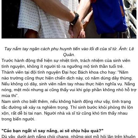
Tay nắm tay ngăn cách phụ huynh tiến vào lối đi của sĩ tử. Ảnh: Lê
Quân.
Trước hành động thể hiện sự nhiệt tình, trách nhiệm của sinh viên
tình nguyện, không ít người tỏ ra ngưỡng mộ tinh thần tuổi trẻ.
Thành viên tại đội tình nguyện Đại học Bách khoa cho hay: “Năm
nào trường cũng thực hiện chiến dịch này, có năm dùng dây thừng.
Nếu không có dây, sinh viên nắm tay nhau thực hiện nghĩa vụ. Nắng
nóng, mệt mỏi nhưng ai cũng thấy vui khi góp phần không nhỏ hỗ trợ
mùa thi”.
Nam sinh cho biết thêm, nếu không hành động như vậy, tình trạng
tắc đường sẽ xảy ra nghiêm trọng. Thí sinh bước khỏi phòng thi lộn
xộn, rất dễ bị tai nạn. Người nhà và sĩ tử cũng khó tìm thấy nhau
trong biển người.
"Các bạn ngất vì say nắng, ai sẽ chịu hậu quả?"
Dù vậy, dưới ánh nắng chói chang, những giọt mồ hôi lăn trên khuôn