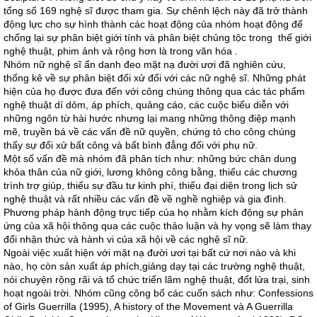
tổng số 169 nghệ sĩ được tham gia. Sự chênh lệch này đã trở thành
động lực cho sự hình thành các hoạt động của nhóm hoạt động để
chống lại sự phân biệt giới tính và phân biệt chủng tộc trong thế giới
nghệ thuật, phim ảnh và rộng hơn là trong văn hóa .
Nhóm nữ nghệ sĩ ẩn danh đeo mặt nạ đười ươi đã nghiên cứu,
thống kê về sự phân biệt đối xử đối với các nữ nghệ sĩ. Những phát
hiện của họ được đưa đến với công chúng thông qua các tác phẩm
nghệ thuật dí dỏm, áp phích, quảng cáo, các cuộc biểu diễn với
những ngôn từ hài hước nhưng lại mang những thông điệp mạnh
mẽ, truyền bá về các vấn đề nữ quyền, chứng tỏ cho công chúng
thấy sự đối xử bất công và bất bình đẳng đối với phụ nữ.
Một số vấn đề mà nhóm đã phân tích như: những bức chân dung
khỏa thân của nữ giới, lương không công bằng, thiếu các chương
trình trợ giúp, thiếu sự đầu tư kinh phí, thiếu đại diện trong lịch sử
nghệ thuật và rất nhiều các vấn đề về nghề nghiệp và gia đình.
Phương pháp hành động trực tiếp của họ nhằm kích động sự phản
ứng của xã hội thông qua các cuộc thảo luận và hy vọng sẽ làm thay
đổi nhận thức và hành vi của xã hội về các nghệ sĩ nữ.
Ngoài việc xuất hiện với mặt nạ đười ươi tại bất cứ nơi nào và khi
nào, họ còn sản xuất áp phích,giảng dạy tại các trường nghệ thuật,
nói chuyện rộng rãi và tổ chức triển lãm nghệ thuật, đốt lửa trại, sinh
hoạt ngoài trời. Nhóm cũng công bố các cuốn sách như: Confessions
of Girls Guerrilla (1995), A history of the Movement và A Guerrilla