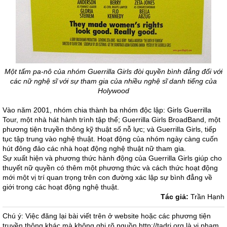
Một tấm pa-nô của nhóm Guerrilla Girls đòi quyền bình đẳng đối với
các nữ nghệ sĩ với sự tham gia của nhiều nghệ sĩ danh tiếng của
Holywood
Vào năm 2001, nhóm chia thành ba nhóm độc lập: Girls Guerrilla
Tour, một nhà hát hành trình tập thể; Guerrilla Girls BroadBand, một
phương tiện truyền thông kỹ thuật số nỗ lực; và Guerrilla Girls, tiếp
tục tập trung vào nghệ thuật. Hoạt động của nhóm ngày càng cuốn
hút đông đảo các nhà hoạt động nghệ thuật nữ tham gia.
Sự xuất hiện và phương thức hành động của Guerrilla Girls giúp cho
thuyết nữ quyền có thêm một phương thức và cách thức hoạt động
mới một vị trí quan trọng trên con đường xác lập sự bình đẳng về
giới trong các hoạt động nghệ thuật.
Tác giả:
Trần Hạnh
Chú ý: Việc đăng lại bài viết trên ở website hoặc các phương tiện
truyền thông khác mà không ghi rõ nguồn http://tadri.org là vi phạm