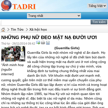
Tin Tức
Xã hội học
NHỮNG PHỤ NỮ ĐEO MẶT NẠ ĐƯỜI ƯƠI
Thứ tư - 26/11/2014 09:42
(Guerrilla Girls)
Guerrilla Girls là một nhóm nữ nghệ sĩ ẩn danh. Họ
lấy tên của những nữ nghệ sĩ đã chết làm bút danh
và xuất hiện trong mặt nạ đười ưoi ở nơi công cộng
*Ảnh minh hoạ
để công chúng tập trung sự chú ý vào mình, vừa
(nguồn
khẳng định tư tưởng chung thống nhất vừa mai
internet)
danh ẩn tích. Với khuôn mặt đười ươi mạnh mẽ,
cương quyết, gắn trên một cơ thể mềm mại uyển chuyển của phụ
nữ, nhóm Guerrilla Girls đã tạo lập được vị trí của mình cả trong hoạt
động nghệ thuật lẫn trong lĩnh vực đấu tranh vì sự bình đẳng giới.
Nhóm thành lập năm 1985, tại Hoa Kỳ với sứ mệnh quan tâm tới
những nữ nghệ sĩ, đặc biệt là các nữ nghệ sĩ da màu. Nhóm cũng
chỉ ra những sự thống trị lúc công khai lúc ẩn dấu của giới đàn ông
trong lịch sử nghệ thuật, tạo ra sự bất bình đẳng giới trong lĩnh vực