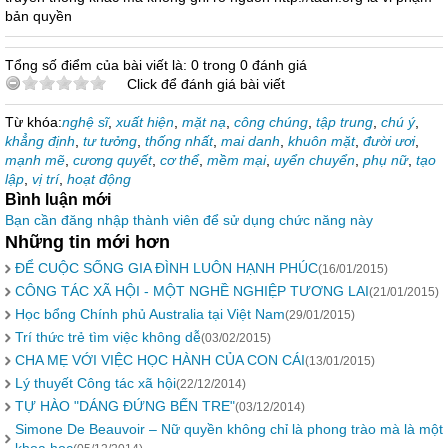
bản quyền
Tổng số điểm của bài viết là: 0 trong 0 đánh giá
Click để đánh giá bài viết
Từ khóa:
nghệ sĩ
,
xuất hiện
,
mặt nạ
,
công chúng
,
tập trung
,
chú ý
,
khẳng định
,
tư tưởng
,
thống nhất
,
mai danh
,
khuôn mặt
,
đười ươi
,
mạnh mẽ
,
cương quyết
,
cơ thể
,
mềm mại
,
uyển chuyển
,
phụ nữ
,
tạo
lập
,
vị trí
,
hoạt động
Bình luận mới
Bạn cần đăng nhập thành viên để sử dụng chức năng này
Những tin mới hơn
ĐỂ CUỘC SỐNG GIA ĐÌNH LUÔN HẠNH PHÚC
(16/01/2015)
CÔNG TÁC XÃ HỘI - MỘT NGHỀ NGHIỆP TƯƠNG LAI
(21/01/2015)
Học bổng Chính phủ Australia tại Việt Nam
(29/01/2015)
Trí thức trẻ tìm việc không dễ
(03/02/2015)
CHA MẸ VỚI VIỆC HỌC HÀNH CỦA CON CÁI
(13/01/2015)
Lý thuyết Công tác xã hội
(22/12/2014)
TỰ HÀO "DÁNG ĐỨNG BẾN TRE"
(03/12/2014)
Simone De Beauvoir – Nữ quyền không chỉ là phong trào mà là một