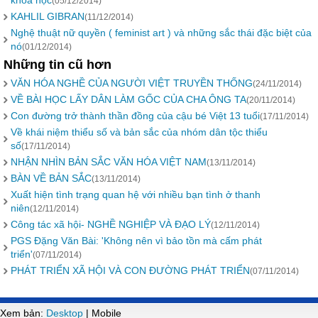
khoa học
(05/12/2014)
KAHLIL GIBRAN
(11/12/2014)
Nghệ thuật nữ quyền ( feminist art ) và những sắc thái đặc biệt của
nó
(01/12/2014)
Những tin cũ hơn
VĂN HÓA NGHỀ CỦA NGƯỜI VIỆT TRUYỀN THỐNG
(24/11/2014)
VỀ BÀI HỌC LẤY DÂN LÀM GỐC CỦA CHA ÔNG TA
(20/11/2014)
Con đường trở thành thần đồng của cậu bé Việt 13 tuổi
(17/11/2014)
Về khái niệm thiểu số và bản sắc của nhóm dân tộc thiểu
số
(17/11/2014)
NHẬN NHÌN BẢN SẮC VĂN HÓA VIỆT NAM
(13/11/2014)
BÀN VỀ BẢN SẮC
(13/11/2014)
Xuất hiện tình trạng quan hệ với nhiều bạn tình ở thanh
niên
(12/11/2014)
Công tác xã hội- NGHỀ NGHIỆP VÀ ĐẠO LÝ
(12/11/2014)
PGS Đặng Văn Bài: 'Không nên vì bảo tồn mà cấm phát
triển'
(07/11/2014)
PHÁT TRIỂN XÃ HỘI VÀ CON ĐƯỜNG PHÁT TRIỂN
(07/11/2014)
Xem bản:
Desktop
| Mobile