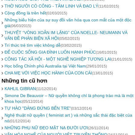
THỜ NGƯỜI CÓ CÔNG - TÂM LINH VÀ ĐẠO LÝ
(11/02/2015)
Cộng đồng là trên hết
(02/03/2015)
Những biểu hiện của sự suy đồi văn hóa qua con mắt của một độc
giả
(06/03/2015)
THUYẾT “VÒNG XOẮN IM LẶNG” CỦA NOELLE- NEUMANN VÀ
VẤN ĐỀ PHẢN BIỆN XÃ HỘI
(05/02/2015)
Trí thức trẻ tìm việc không dễ
(03/02/2015)
ĐỂ CUỘC SỐNG GIA ĐÌNH LUÔN HẠNH PHÚC
(16/01/2015)
CÔNG TÁC XÃ HỘI - MỘT NGHỀ NGHIỆP TƯƠNG LAI
(21/01/2015)
Học bổng Chính phủ Australia tại Việt Nam
(29/01/2015)
CHA MẸ VỚI VIỆC HỌC HÀNH CỦA CON CÁI
(13/01/2015)
Những tin cũ hơn
KAHLIL GIBRAN
(11/12/2014)
Simone De Beauvoir – Nữ quyền không chỉ là phong trào mà là một
khoa học
(05/12/2014)
TỰ HÀO "DÁNG ĐỨNG BẾN TRE"
(03/12/2014)
Nghệ thuật nữ quyền ( feminist art ) và những sắc thái đặc biệt của
nó
(01/12/2014)
NHỮNG PHỤ NỮ ĐEO MẶT NẠ ĐƯỜI ƯƠI
(26/11/2014)
VĂN HÓA NGHỀ CỦA NGƯỜI VIỆT TRUYỀN THỐNG