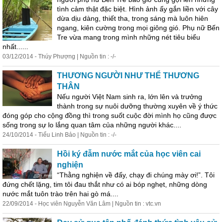
tình cảm thật đặc biệt. Hình ảnh ấy gắn liền với cây
dừa dịu dàng, thiết tha, trong sáng mà luôn hiên
ngang, kiên cường trong mọi giông gió. Phụ nữ Bến
Tre vừa mang trong mình những nét tiêu biểu
nhất......
03/12/2014 - Thúy Phượng | Nguồn tin : -/-
THƯƠNG NGƯỜI NHƯ THỂ THƯƠNG
THÂN
Nếu người Việt Nam sinh ra, lớn lên và trưởng
thành trong sự nuôi dưỡng thường xuyên về ý thức
đóng góp cho cộng đồng thì trong suốt cuộc đời mình họ cũng được
sống trong sự lo lắng quan tâm của những người khác....
24/10/2014 - Tiểu Linh Bảo | Nguồn tin : -/-
Hồi ký đẫm nước mắt của học viên cai
nghiện
“Thằng nghiện về đấy, chạy đi chúng mày ơi!”. Tôi
đứng chết lặng, tim tôi đau thắt như có ai bóp nghẹt, những dòng
nước mắt tuôn trào trên hai gò má....
22/09/2014 - Học viên Nguyễn Văn Lâm | Nguồn tin : vtc.vn