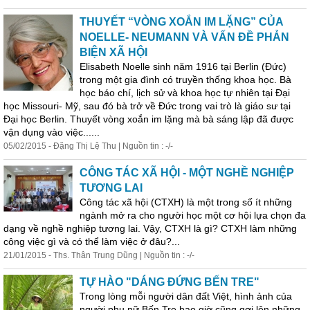
THUYẾT “VÒNG XOẮN IM LẶNG” CỦA
NOELLE- NEUMANN VÀ VẤN ĐỀ PHẢN
BIỆN XÃ HỘI
Elisabeth Noelle sinh năm 1916 tại Berlin (Đức)
trong một gia đình có truyền thống khoa học. Bà
học báo chí, lịch sử và khoa học tự nhiên tại Đại
học Missouri- Mỹ, sau đó bà trở về Đức trong vai trò là giáo sư tại
Đại học Berlin. Thuyết vòng xoắn im lặng mà bà sáng lập đã được
vận dụng vào việc......
05/02/2015 - Đặng Thị Lệ Thu | Nguồn tin : -/-
CÔNG TÁC XÃ HỘI - MỘT NGHỀ NGHIỆP
TƯƠNG LAI
Cô
ng tác xã hội (CTXH) là một trong số ít những
ngành mở ra cho người học một cơ hội lựa chọn đa
dạng về nghề nghiệp tương lai. Vậy, CTXH là gì? CTXH làm những
cô
ng việc gì và có thể làm việc ở đâu?...
21/01/2015 - Ths. Thân Trung Dũng | Nguồn tin : -/-
TỰ HÀO "DÁNG ĐỨNG BẾN TRE"
Trong lòng mỗi người dân đất Việt, hình ảnh của
người phụ nữ Bến Tre bao giờ cũng gợi lên những