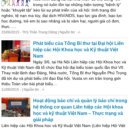
trong nó luôn tồn tại những hiện tượng “bệnh lý”
hoặc “khuyệt tật” kéo lùi sự phát triển của xã hội: tình trạng đói
nghèo, tệ nạn ma túy, đại dịch HIV/AIDS, bạo lực gia đình, bạo lực
học đường, trẻ em bị sao nhãng và bị xâm hại; người già
cô
đơn
,
thực......
25/06/2015 - ThS.Thân Trung Dũng | Nguồn tin : -/-
Phát biểu của Tổng Bí thư tại Đại hội Liên
hiệp các Hội Khoa học và Kỹ thuật Việt
Nam
Ngày 3/6, tại Hà Nội Liên hiệp các Hội Khoa học và
Kỹ thuật Việt Nam đã tổ chức Đại hội đại biểu toàn quốc lần thứ VII.
Thay mặt lãnh đạo Đảng, Nhà nước, Tổng Bí thư Nguyễn Phú Trọng
đã tới dự và phát biểu chỉ đạo Đại hội. Vusta.vn xin trân trọng giới
thiệu Toàn văn bài phát biểu....
11/06/2015 - | Nguồn tin : -/-
Hoạt động báo chí và quản lý báo chí trong
hệ thống cơ quan Liên hiệp các Hội khoa
học và kỹ thuật Việt Nam – Thực trạng và
giải pháp
Liên hiệp các Hội Khoa học và Kỹ thuật Việt Nam (Liên hiệp Hội Việt