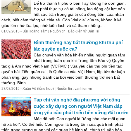
Để trở thành tỉ phú ở bên Tây không hề
đơn
giản.
Họ phải thực sự có tài năng, lao động cật lực nên
hết sức trân trọng giá trị của đồng tiền, của nhân
cách, biết cảm thông và chia sẻ. Còn “đại gia” của ta, không ít kẻ
giàu lên nhờ lừa lọc, nhờ luồn lách và cả tham nhũng....
01/09/2015 - Bùi Hoàng Tám | Nguồn tin : Báo điện tử Dân Trí
Bình thường hay bất thường khi thu phí
tác quyền quốc ca?
Câu chuyện văn hóa khiến nhiều người quan tâm
nhất trong tuần qua khi Trung tâm Bảo vệ Quyền
tác giả Âm nhạc Việt Nam (VCPMC ) vừa yêu cầu thu phí tiền tác
quyền bài ‘Tiến quân ca', là Quốc ca của Việt Nam, lập tức dư luận
phản ứng, gây những tranh cãi bởi việc bình thường trở nên bất
thường. Bình......
27/08/2015 - Xuân Vũ (tổng hợp) | Nguồn tin : vanhien.vn
Tạp chí văn nghệ địa phương với
cô
ng
cuộc xây dựng con người Việt Nam đáp
ứng yêu cầu phát triển bền vững đất nước
Mác đã nói: Con người là “tổng hòa các mối quan
hệ xã hội”. Có thể hiểu Con người là trọng tâm của quá trình phát
triển trong tương quan với các quan hệ kinh tế, chính trị, văn hóa,