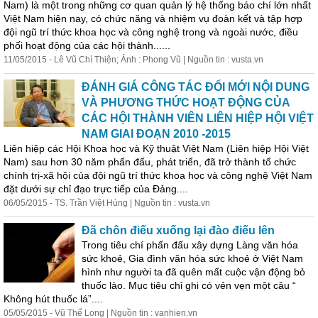
Nam) là một trong những cơ quan quản lý hệ thống báo chí lớn nhất
Việt Nam hiện nay, có chức năng và nhiệm vụ đoàn kết và tập hợp
đội ngũ trí thức khoa học và
cô
ng nghệ trong và ngoài nước, điều
phối hoạt động của các hội thành......
11/05/2015 - Lê Vũ Chí Thiện; Ảnh : Phong Vũ | Nguồn tin : vusta.vn
ĐÁNH GIÁ CÔNG TÁC ĐỔI MỚI NỘI DUNG
VÀ PHƯƠNG THỨC HOẠT ĐỘNG CỦA
CÁC HỘI THÀNH VIÊN LIÊN HIỆP HỘI VIỆT
NAM GIAI ĐOẠN 2010 -2015
Liên hiệp các Hội Khoa học và Kỹ thuật Việt Nam (Liên hiệp Hội Việt
Nam) sau hơn 30 năm phấn đấu, phát triển, đã trở thành tổ chức
chính trị-xã hội của đội ngũ trí thức khoa học và
cô
ng nghệ Việt Nam
đặt dưới sự chỉ đạo trực tiếp của Đảng....
06/05/2015 - TS. Trần Việt Hùng | Nguồn tin : vusta.vn
Đã chôn điếu xuống lại đào điếu lên
Trong tiêu chí phấn đấu xây dựng Làng văn hóa
sức khoẻ, Gia đình văn hóa sức khoẻ ở Việt Nam
hình như người ta đã quên mất cuộc vận động bỏ
thuốc lào. Mục tiêu chỉ ghi có vẻn vẹn một câu “
Không hút thuốc lá”....
05/05/2015 - Vũ Thế Long | Nguồn tin : vanhien.vn