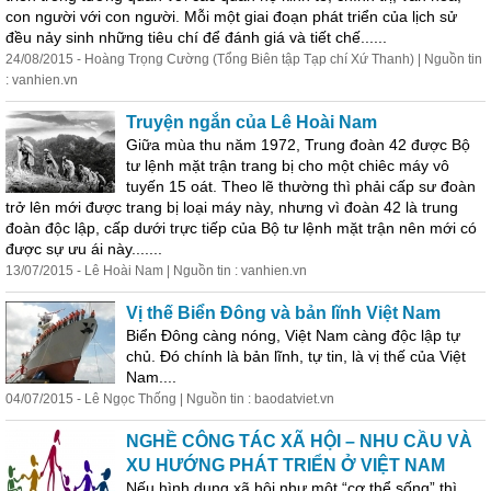
con người với con người. Mỗi một giai đoạn phát triển của lịch sử
đều nảy sinh những tiêu chí để đánh giá và tiết chế......
24/08/2015 - Hoàng Trọng Cường (Tổng Biên tập Tạp chí Xứ Thanh) | Nguồn tin
: vanhien.vn
Truyện ngắn của Lê Hoài Nam
Giữa mùa thu năm 1972, Trung đoàn 42 được Bộ
tư lệnh mặt trận trang bị cho một chiêc máy vô
tuyến 15 oát. Theo lẽ thường thì phải cấp sư đoàn
trở lên mới được trang bị loại máy này, nhưng vì đoàn 42 là trung
đoàn độc lập, cấp dưới trực tiếp của Bộ tư lệnh mặt trận nên mới có
được sự ưu ái này.......
13/07/2015 - Lê Hoài Nam | Nguồn tin : vanhien.vn
Vị thế Biển Đông và bản lĩnh Việt Nam
Biển Đông càng nóng, Việt Nam càng độc lập tự
chủ. Đó chính là bản lĩnh, tự tin, là vị thế của Việt
Nam....
04/07/2015 - Lê Ngọc Thống | Nguồn tin : baodatviet.vn
NGHỀ CÔNG TÁC XÃ HỘI – NHU CẦU VÀ
XU HƯỚNG PHÁT TRIỂN Ở VIỆT NAM
Nếu hình dung xã hội như một “cơ thể sống” thì