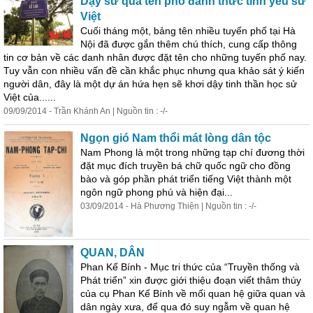
Dạy sử qua tên phố đánh thức tình yêu sử
Việt
Cuối tháng một, bảng tên nhiều tuyến phố tại Hà
Nội đã được gắn thêm chú thích, cung cấp thông
tin cơ bản về các danh nhân được đặt tên cho những tuyến phố nay.
Tuy vẫn con nhiều vấn đề cần khắc phục nhưng qua khảo sát ý kiến
người dân, đây là một dự án hứa hẹn sẽ khơi dậy tinh thần học sử
Việt của......
09/09/2014 - Trần Khánh An | Nguồn tin : -/-
Ngọn gió Nam thổi mát lòng dân tộc
Nam Phong là một trong những tạp chí đương thời
đặt mục đích truyền bá chữ quốc ngữ cho đồng
bào và góp phần phát triển tiếng Việt thành một
ngôn ngữ phong phú và hiện đại...
03/09/2014 - Hà Phương Thiện | Nguồn tin : -/-
QUAN, DÂN
Phan Kế Bính - Mục tri thức của “Truyền thống và
Phát triển” xin được giới thiệu đoạn viết thâm thúy
của cụ Phan Kế Bính về mối quan hệ giữa quan và
dân ngày xưa, để qua đó suy ngẫm về quan hệ