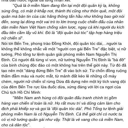
nhà báo nước ngoài đã từng nhận xét:
"
Quả là ở miền Nam đang tồn tại một đội quân kỳ lạ, không
súng ống, có mặt ở khắp nơi, thành thị cũng như thôn quê, một đội
quân mà bản tin của các hãng thông tấn hầu như không bao giờ nói
đến, song lại đóng một vai trò to lớn trong cuộc chiến đấu của nhân
dân miền Nam Việt Nam chống xâm lược, ngay cả khi người du kích
đầu tiên cầm lấy vũ khí. Đó là "đội quân búi tóc" tập hợp hàng triệu
nữ chiến sĩ
".
Nói tới Bến Tre, phong trào Đồng Khởi, đội quân tóc dài,...người ta
không thể không nhắc về một "người con gái Bến Tre" đặc biệt, vị nữ
tướng, Phó tổng tư lệnh quân giải phóng miền Nam Nguyễn Thị
Định. Có người đã từng ví von, nữ tướng Nguyễn Thị Định là "bà đỡ"
của binh chủng độc đáo có một không hai trên thế giới này. Từ đó đã
tạo nên một "dáng đứng Bến Tre" đi vào lịch sử. Từ chốn đồng ruộng
thấm đẫm máu và nước mắt, từ mảnh đất kéo lê những cỗ máy
chém, người nữ chiến sĩ rừng Dừa đã dựng nên một kỳ tích vang dội
của đêm Bến Tre rực lửa đuốc dừa, xứng đáng với lời ca ngợi của
Chủ tịch Hồ Chí Minh:
"
Miền Nam anh hùng có đội quân đấu tranh chính trị gồm
hàng vạn chiến sĩ toàn là nữ. Họ rất mưu trí và dũng cảm làm cho
địch phải khiếp sợ và gọi là 'đội quân tóc dài'. Phó Tổng tư lệnh giải
phóng miền Nam là cô Nguyễn Thị Định. Cả thế giới chỉ có nước ta
có vị nữ tướng quân gái như vậy. Thật là vẻ vang cho cả miền Nam,
cho cả dân tộc
".