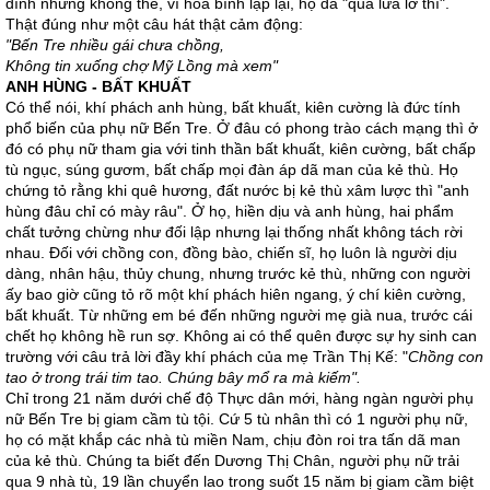
đình nhưng không thể, vì hòa bình lập lại, họ đã "quá lứa lỡ thì".
Thật đúng như một câu hát thật cảm động:
"Bến Tre nhiều gái chưa chồng,
Không tin xuống chợ Mỹ Lồng mà xem"
ANH HÙNG - BẤT KHUẤT
Có thể nói, khí phách anh hùng, bất khuất, kiên cường là đức tính
phổ biến của phụ nữ Bến Tre. Ở đâu có phong trào cách mạng thì ở
đó có phụ nữ tham gia với tinh thần bất khuất, kiên cường, bất chấp
tù ngục, súng gươm, bất chấp mọi đàn áp dã man của kẻ thù. Họ
chứng tỏ rằng khi quê hương, đất nước bị kẻ thù xâm lược thì "anh
hùng đâu chỉ có mày râu". Ở họ, hiền dịu và anh hùng, hai phẩm
chất tưởng chừng như đối lập nhưng lại thống nhất không tách rời
nhau. Đối với chồng con, đồng bào, chiến sĩ, họ luôn là người dịu
dàng, nhân hậu, thủy chung, nhưng trước kẻ thù, những con người
ấy bao giờ cũng tỏ rõ một khí phách hiên ngang, ý chí kiên cường,
bất khuất. Từ những em bé đến những người mẹ già nua, trước cái
chết họ không hề run sợ. Không ai có thể quên được sự hy sinh can
trường với câu trả lời đầy khí phách của mẹ Trần Thị Kế: "
Chồng con
tao ở trong trái tim tao. Chúng bây mổ ra mà kiếm".
Chỉ trong 21 năm dưới chế độ Thực dân mới, hàng ngàn người phụ
nữ Bến Tre bị giam cầm tù tội. Cứ 5 tù nhân thì có 1 người phụ nữ,
họ có mặt khắp các nhà tù miền Nam, chịu đòn roi tra tấn dã man
của kẻ thù. Chúng ta biết đến Dương Thị Chân, người phụ nữ trải
qua 9 nhà tù, 19 lần chuyển lao trong suốt 15 năm bị giam cầm biệt