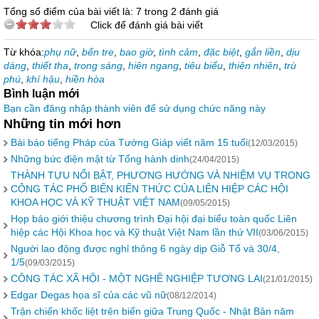
Tổng số điểm của bài viết là: 7 trong 2 đánh giá
Click để đánh giá bài viết
Từ khóa:
phụ nữ
,
bến tre
,
bao giờ
,
tình cảm
,
đặc biệt
,
gắn liền
,
dịu
dàng
,
thiết tha
,
trong sáng
,
hiên ngang
,
tiêu biểu
,
thiên nhiên
,
trù
phú
,
khí hậu
,
hiền hòa
Bình luận mới
Bạn cần đăng nhập thành viên để sử dụng chức năng này
Những tin mới hơn
Bài báo tiếng Pháp của Tướng Giáp viết năm 15 tuổi
(12/03/2015)
Những bức điện mật từ Tổng hành dinh
(24/04/2015)
THÀNH TỰU NỔI BẬT, PHƯƠNG HƯỚNG VÀ NHIỆM VỤ TRONG
CÔNG TÁC PHỔ BIẾN KIẾN THỨC CỦA LIÊN HIỆP CÁC HỘI
KHOA HỌC VÀ KỸ THUẬT VIỆT NAM
(09/05/2015)
Họp báo giới thiệu chương trình Đại hội đại biểu toàn quốc Liên
hiệp các Hội Khoa học và Kỹ thuật Việt Nam lần thứ VII
(03/06/2015)
Người lao động được nghỉ thông 6 ngày dịp Giỗ Tổ và 30/4,
1/5
(09/03/2015)
CÔNG TÁC XÃ HỘI - MỘT NGHỀ NGHIỆP TƯƠNG LAI
(21/01/2015)
Edgar Degas họa sĩ của các vũ nữ
(08/12/2014)
Trận chiến khốc liệt trên biển giữa Trung Quốc - Nhật Bản năm