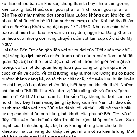
xứ. Bao nhiêu bản án khổ sai, chung thân là bấy nhiêu tấm gương
kiên cường, bất khuất của người phụ nữ. Ý chí của người phụ nữ
Bến Tre cứ như những đợt sóng Hàm Luông không dứt, lớp lớp xô
nhau để nhấn chìm bè lũ bán nước và cướp nước. Khí thế ấy đã làm
nên cuộc Đồng Khởi vang dội ngày 17/1/1960. Như con chim báo
bão xuất hiện trên bầu trời vần vũ mây đen, ngọn lửa Đồng Khởi là
tín hiệu của những cơn rung chuyển sấm sét làm sụp đổ chế độ Mỹ
Ngụy.
Hai tiếng Bến Tre còn gắn liền với sự ra đời của "Đội quân tóc dài" -
một sáng tạo lịch sử của chiến tranh nhân dân ở miền Nam, một đội
quân đặc biệt có thể nói là độc nhất vô nhị trên thế giới. Về mặt số
lượng, đó là một đội quân hùng hậu ngày càng tăng lên qua mỗi
cuộc chiến vệ quốc. Về chất lượng, đây là một lực lượng nữ có bước
trưởng thành đáng kể, có tổ chức chặt chẽ, có tuyển lựa, huấn luyện,
có chỉ huy, có hợp đồng chiến đấu, biết hợp tan khi cần thiết. Những
cái tên như "Bộ đội Thu Hà", đơn vị "đặc công nữ" và đơn vị "pháo
binh nữ", AHLLVT nhân dân Tạ Thị Kiều "tay không hạ bót, cắm cờ",
nữ chỉ huy Bảy Tranh vang tiếng lẫy lừng cả miền Nam chỉ đạo đấu
tranh trực diện với hơn 300 trận đánh với kẻ thù,...đã trở thành biểu
tượng cho tinh thần anh hùng, bất khuất của phụ nữ Bến Tre. Và từ
đây "đội quân tóc dài" của Bến Tre đã lan rộng khắp miền Nam. Sức
mạnh của binh chủng đặc biệt này không những làm cho kẻ thù
khiếp sợ mà còn vang dội khắp thế giới như một sự kiện lạ lùng. Một