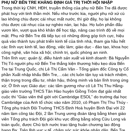
PHỤ NỮ BẾN TRE KHẲNG ĐỊNH GIÁ TRỊ THỜI HỘI NHẬP
Trong thời kỳ CNH, HĐH, truyền thống của phụ nữ Bến Tre đã được
phát huy với tinh thần mới. Nếu như trước kia, người phụ nữ xứ cù
lao không chịu được cái nhục mất nước, thì giờ đây, họ lại không
chịu được cái nhục của sự nghèo nàn, lạc hậu. Họ luôn phấn đấu
vươn lên, vượt qua khó khăn để học tập, nâng cao trình độ về mọi
mặt. Phụ nữ Bến Tre đã tiếp tục có những đóng góp tích cực, hiệu
quả vào thành tựu phát triển kinh tế của tỉnh nhà, tham gia hầu hết
các lĩnh vực kinh tế, lao động, việc làm; giáo dục - đào tạo, khoa học
công nghệ, văn hóa xã hội; chính trị, quốc phòng an ninh.
Trên lĩnh vực:
quản lý, điều hành sản xuất và kinh doanh:
Bà Nguyễn
Thị Tỏ người phụ nữ Bến Tre thắng kiện thương hiệu kẹo dừa Bến
Tre tại Trung Quốc, chị Lê Thị Cẩm Vân - Tổng giám đốc Công ty Cổ
phần Xuất nhập khẩu Bến Tre,…các chị luôn tận tụy và trách nhiệm,
thận trọng trong đầu tư, nhân hậu, thông minh và bản lĩnh trong ứng
xử; Ở lĩnh vực
Giáo dục:
các tấm gương như cô Lê Thị Thu Hằng-
giáo viên trường THCS Tân Hào huyện Giồng Trôm đạt giải nhất
cuộc thi “Giáo viên thế giới với Cambridge ESOL” do trường đại học
Cambridge của Anh tổ chức vào năm 2010, cô Phạm Thị Thu Thủy -
Tổng phụ trách Đội Trường THCS Định Hoà huyện Bình Đại với 22
năm làm công tác Đội, 2 lần Trung ương đoàn tặng bằng khen giáo
viên Tổng phụ trách Đội giỏi khu vực đồng bằng sông Cửu Long và
toàn quốc, được Chủ tịch nước trao tặng huân chương lao động
hạng Ba;
Trên
lĩnh vực y tế, chăm sóc sức khỏe nhân dân,
Bến Tre