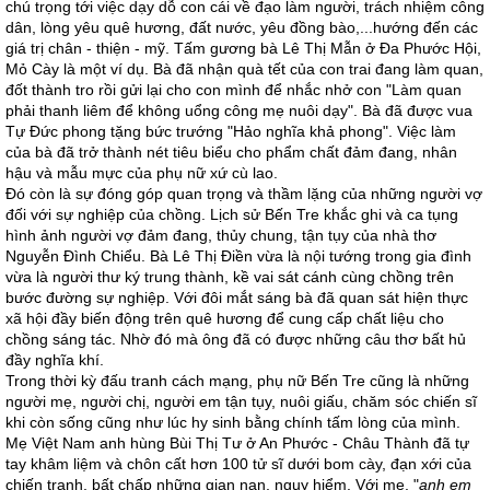
chú trọng tới việc dạy dỗ con cái về đạo làm người, trách nhiệm công
dân, lòng yêu quê hương, đất nước, yêu đồng bào,...hướng đến các
giá trị chân - thiện - mỹ. Tấm gương bà Lê Thị Mẫn ở Đa Phước Hội,
Mỏ Cày là một ví dụ. Bà đã nhận quà tết của con trai đang làm quan,
đốt thành tro rồi gửi lại cho con mình để nhắc nhở con "Làm quan
phải thanh liêm để không uổng công mẹ nuôi dạy". Bà đã được vua
Tự Đức phong tặng bức trướng "Hảo nghĩa khả phong". Việc làm
của bà đã trở thành nét tiêu biểu cho phẩm chất đảm đang, nhân
hậu và mẫu mực của phụ nữ xứ cù lao.
Đó còn là sự đóng góp quan trọng và thầm lặng của những người vợ
đối với sự nghiệp của chồng. Lịch sử Bến Tre khắc ghi và ca tụng
hình ảnh người vợ đảm đang, thủy chung, tận tụy của nhà thơ
Nguyễn Đình Chiểu. Bà Lê Thị Điền vừa là nội tướng trong gia đình
vừa là người thư ký trung thành, kề vai sát cánh cùng chồng trên
bước đường sự nghiệp. Với đôi mắt sáng bà đã quan sát hiện thực
xã hội đầy biến động trên quê hương để cung cấp chất liệu cho
chồng sáng tác. Nhờ đó mà ông đã có được những câu thơ bất hủ
đầy nghĩa khí.
Trong thời kỳ đấu tranh cách mạng, phụ nữ Bến Tre cũng là những
người mẹ, người chị, người em tận tụy, nuôi giấu, chăm sóc chiến sĩ
khi còn sống cũng như lúc hy sinh bằng chính tấm lòng của mình.
Mẹ Việt Nam anh hùng Bùi Thị Tư ở An Phước - Châu Thành đã tự
tay khâm liệm và chôn cất hơn 100 tử sĩ dưới bom cày, đạn xới của
chiến tranh, bất chấp những gian nan, nguy hiểm. Với mẹ, "
anh em