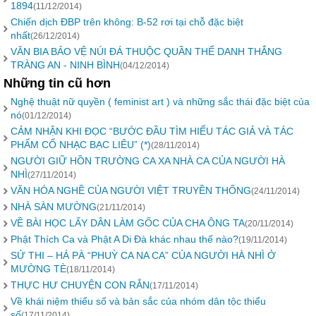
1894
(11/12/2014)
Chiến dịch ĐBP trên không: B-52 rơi tại chỗ đặc biệt
nhất
(26/12/2014)
VĂN BIA BẢO VỆ NÚI ĐÁ THUỘC QUẦN THỂ DANH THẮNG
TRÀNG AN - NINH BÌNH
(04/12/2014)
Những tin cũ hơn
Nghệ thuật nữ quyền ( feminist art ) và những sắc thái đặc biệt của
nó
(01/12/2014)
CẢM NHẬN KHI ĐỌC “BƯỚC ĐẦU TÌM HIỂU TÁC GIẢ VÀ TÁC
PHẨM CỔ NHẠC BẠC LIÊU” (*)
(28/11/2014)
NGƯỜI GIỮ HỒN TRƯỜNG CA XA NHÀ CA CỦA NGƯỜI HÀ
NHÌ
(27/11/2014)
VĂN HÓA NGHỀ CỦA NGƯỜI VIỆT TRUYỀN THỐNG
(24/11/2014)
NHÀ SÀN MƯỜNG
(21/11/2014)
VỀ BÀI HỌC LẤY DÂN LÀM GỐC CỦA CHA ÔNG TA
(20/11/2014)
Phật Thích Ca và Phật A Di Đà khác nhau thế nào?
(19/11/2014)
SỬ THI – HÁ PÀ “PHUỲ CA NA CA” CỦA NGƯỜI HÀ NHÌ Ở
MƯỜNG TÈ
(18/11/2014)
THỰC HƯ CHUYỆN CON RẮN
(17/11/2014)
Về khái niệm thiểu số và bản sắc của nhóm dân tộc thiểu
số
(17/11/2014)