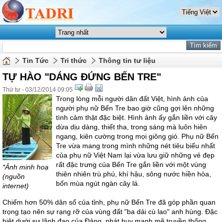
Tin Tức
Tri thức
Thông tin tư liệu
TỰ HÀO "DÁNG ĐỨNG BẾN TRE"
Thứ tư - 03/12/2014 09:05
Trong lòng mỗi người dân đất Việt, hình ảnh của
người phụ nữ Bến Tre bao giờ cũng gợi lên những
tình cảm thật đặc biệt. Hình ảnh ấy gắn liền với cây
dừa dịu dàng, thiết tha, trong sáng mà luôn hiên
ngang, kiên cường trong mọi giông gió. Phụ nữ Bến
Tre vừa mang trong mình những nét tiêu biểu nhất
của phụ nữ Việt Nam lại vừa lưu giữ những vẻ đẹp
rất đặc trưng của Bến Tre gắn liền với một vùng
*Ảnh minh hoạ
thiên nhiên trù phú, khí hậu, sông nước hiền hòa,
(nguồn
bốn mùa ngút ngàn cây lá.
internet)
Chiếm hơn 50% dân số của tỉnh, phụ nữ Bến Tre đã góp phần quan
trọng tạo nên sự rạng rỡ của vùng đất "ba dải cù lao" anh hùng. Đặc
biệt dưới sự lãnh đạo của Đảng, phát huy mạnh mẽ truyền thống