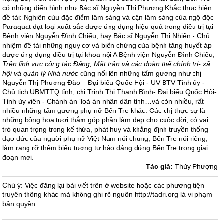
có những điển hình như Bác sĩ Nguyễn Thị Phương Khắc thực hiện
đề tài: Nghiên cứu đặc điểm lâm sàng và cận lâm sàng của ngộ độc
Paraquat đạt loại xuất sắc được ứng dụng hiệu quả trong điều trị tại
Bệnh viện Nguyễn Đình Chiểu, hay Bác sĩ Nguyễn Thị Nhiển - Chủ
nhiệm đề tài những nguy cơ và biến chứng của bệnh tăng huyết áp
được ứng dụng điều trị tại khoa nội A Bệnh viện Nguyễn Đình Chiểu;
Trên
lĩnh vực công tác Đảng, Mặt trận và các đoàn thể chính trị- xã
hội và quản lý Nhà nước
cũng nổi lên những tấm gương như chị
Nguyễn Thị Phương Đào – Đại biểu Quốc Hội - UV BTV Tỉnh ủy -
Chủ tịch UBMTTQ tỉnh, chị Trịnh Thị Thanh Bình- Đại biểu Quốc Hội-
Tỉnh ủy viên - Chánh án Toà án nhân dân tỉnh…và còn nhiều, rất
nhiều những tấm gương phụ nữ Bến Tre khác. Các chị thực sự là
những bông hoa tươi thắm góp phần làm đẹp cho cuộc đời, có vai
trò quan trọng trong kế thừa, phát huy và khẳng định truyền thống
đạo đức của người phụ nữ Việt Nam nói chung, Bến Tre nói riêng,
làm rạng rỡ thêm biểu tượng tự hào dáng đứng Bến Tre trong giai
đoạn mới.
Tác giả:
Thúy Phượng
Chú ý: Việc đăng lại bài viết trên ở website hoặc các phương tiện
truyền thông khác mà không ghi rõ nguồn http://tadri.org là vi phạm
bản quyền