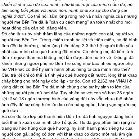
chiến sĩ như con đẻ của mình, như khúc ruột của mình nằm đó, nó
làm xong bổn phận với nước non, mình phải xử sự cho đúng cái
nghĩa ở đời
". Có thể nói, tấm lòng rộng mở và nhân nghĩa của những
người mẹ Bến Tre đã là "căn cứ cách mạng" an toàn nhất cho mọi
hoạt động của cán bộ, đảng viên.
Đó còn là sự hy sinh thầm lặng của những người con gái, người vợ,
người mẹ Bến Tre. Trong chiến tranh ác liệt và triền miên, họ đã bình
tĩnh đến lạ thường, thầm lặng hiến dâng 2-3 thế hệ người thân yêu
nhất của mình cho quê hương đất nước. Có những mẹ đã tiễn từ 5
đến 7 người thân mà không một lần được đón họ trở về. Điều gì đã
khiến những người phụ nữ Bến Tre cũng như bao nhiêu người phụ
nữ VN khác có thể hy sinh hạnh phúc riêng tư của mình như thế?
Câu trả lời chỉ có thể là tình yêu quê hương đất nước, lòng khát khao
cháy bỏng cho một ngày độc lập - tự do. Con số 2162 mẹ VNAH ở
vùng đất cù lao Bến Tre đã minh chứng cho sự hy sinh to lớn của
những người phụ nữ nơi đây. Tuy nhiên so với con số hơn 35 ngàn
liệt sĩ và 18 ngàn thương binh của vùng đất này vẫn chưa thể phản
ánh đầy đủ sự cống hiến lớn lao của hàng ngàn, hàng vạn người mẹ
quê dừa.
Và còn đó lớp lớp nữ thanh niên Bến Tre đã tình nguyện dâng hiến
tuổi thanh xuân của mình cho Tổ quốc. Họ đã góp phần làm rạng rỡ
trang sử hào hùng của quê hương, hy sinh hạnh phúc riêng tư của
người con gái, sống cô đơn với khát khao có được một mái ấm gia