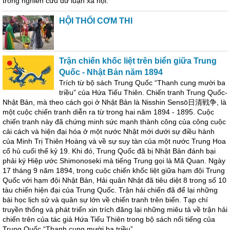
trong nghiên cứu dư luận xã hội.
HỘI THỔI CƠM THI
Trận chiến khốc liệt trên biển giữa Trung
Quốc - Nhật Bản năm 1894
Trích từ bộ sách Trung Quốc “Thanh cung mười ba
triều” của Hứa Tiếu Thiên. Chiến tranh Trung Quốc-
Nhật Bản, mà theo cách gọi ở Nhật Bản là Nisshin Sensō日清戦争, là
một cuộc chiến tranh diễn ra từ trong hai năm 1894 - 1895. Cuộc
chiến tranh này đã chứng minh sức mạnh thành công của công cuộc
cải cách và hiện đại hóa ở một nước Nhật mới dưới sự điều hành
của Minh Trị Thiên Hoàng và về sự suy tàn của một nước Trung Hoa
cổ hủ cuối thế kỷ 19. Khi đó, Trung Quốc đã bị Nhật Bản đánh bại
phải ký Hiệp ước Shimonoseki mà tiếng Trung gọi là Mã Quan. Ngày
17 tháng 9 năm 1894, trong cuộc chiến khốc liệt giữa hạm đội Trung
Quốc với hạm đội Nhật Bản, Hải quân Nhật đã tiêu diệt 8 trong số 10
tàu chiến hiện đại của Trung Quốc. Trận hải chiến đã để lại những
bài học lịch sử và quân sự lớn về chiến tranh trên biển. Tạp chí
truyền thống và phát triển xin trích đăng lại những miêu tả về trận hải
chiến trên của tác giả Hứa Tiếu Thiên trong bộ sách nổi tiếng của
Trung Quốc “Thanh cung mười ba triều” ...