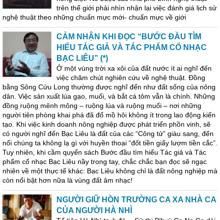
trên thế giới phải nhìn nhận lại việc đánh giá lịch sử
nghệ thuật theo những chuẩn mực mới- chuẩn mực về giới
CẢM NHẬN KHI ĐỌC “BƯỚC ĐẦU TÌM
HIỂU TÁC GIẢ VÀ TÁC PHẨM CỔ NHẠC
BẠC LIÊU” (*)
Ở một vùng trời xa xôi của đất nước ít ai nghĩ đến
việc chăm chút nghiên cứu về nghệ thuật. Đồng
bằng Sông Cửu Long thường được nghĩ đến như đất sống của nông
dân. Việc sản xuất lúa gạo, muối, và bắt cá tôm vẫn là chính. Những
đồng ruộng mênh mông – ruộng lúa và ruộng muối – nơi những
người tiên phòng khai phá đã đổ mồ hôi không ít trong lao động kiến
tạo. Khi việc kinh doanh nông nghiệp được phát triển phồn vinh, sẽ
có người nghĩ đến Bạc Liêu là đất của các “Công tử” giàu sang, đến
nổi chúng ta không lạ gì với huyền thoại “đốt tiền giấy lượm tiền cắc”.
Tuy nhiên, khi cầm quyển sách Bước đầu tìm hiểu Tác giả và Tác
phẩm cổ nhạc Bạc Liêu nầy trong tay, chắc chắc bạn đọc sẽ ngạc
nhiên về một thực tế khác: Bạc Liêu không chỉ là đất nông nghiệp mà
còn nổi bật hơn nữa là vùng đất âm nhạc!
NGƯỜI GIỮ HỒN TRƯỜNG CA XA NHÀ CA
CỦA NGƯỜI HÀ NHÌ