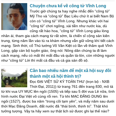
Chuyện chưa kể về công tử Vĩnh Long
Trước giờ chúng ta hay nghe nhắc đến “công tử”
Mỹ Tho và “công tử” Bạc Liêu chứ ít ai biết Nam Bộ
còn có “công tử” Vĩnh Long. Nhưng khác với hai
“công tử” chơi ngông, xài tiền như nước kia, dù
cũng rất hào hoa, “công tử” Vĩnh Long giàu lòng
nhân ái, tham gia cách mạng từ rất sớm, là chiến sĩ cộng sản kiên
trung, từng năm lần vào tù ra khám nhưng vẫn giữ vững khí tiết cách
mạng. Sinh thời, cố Thủ tướng Võ Văn Kiệt có lần về thăm quê Vĩnh
Long, gặp cán bộ tuyên giáo, ông nói: Nông dân chúng ta đi làm
cách mạng, nếu có mất thì mất đầu và quần tà-lỏn, còn những người
như “công tử” Lời thì mất cả đầu và cả gia sản đồ sộ.
Cần bao nhiêu năm để một xã hội suy đồi
thành một xã hội thình trị?
Đọc ĐẠI VIỆT SỬ KÝ TOÀN THƯ (trọn bộ - NXB
Thời Đại, 2011)) từ trang 761 đến trang 830, mô tả
từ khi vua UY MỤC lên ngôi (1505) và tiếp sau 5 đời vua Lê nữa, tình
hình nước Đại Việt vô cùng rối ren. Từ khi MẠC ĐĂNG DUNG lên
ngôi (1527), được ba năm “trong cõi tạm yên”, và mấy năm sau dưới
thời Mạc Đăng Doanh, đất nước đã “thái bình, thịnh trị”. Thật khó
tưởng tượng. Vậy ta hãy xem sự thật lịch sử được ghi lại thế nào?