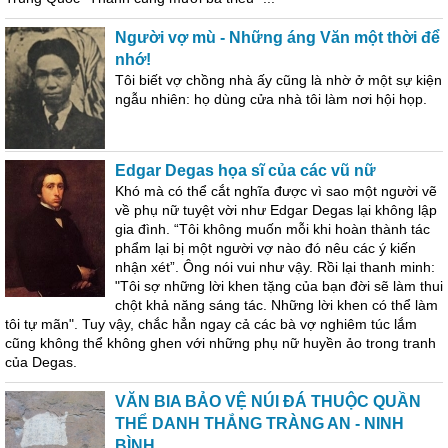
Người vợ mù - Những áng Văn một thời để
nhớ!
Tôi biết vợ chồng nhà ấy cũng là nhờ ở một sự kiện
ngẫu nhiên: họ dùng cửa nhà tôi làm nơi hội họp.
Edgar Degas họa sĩ của các vũ nữ
Khó mà có thể cắt nghĩa được vì sao một người vẽ
về phụ nữ tuyệt vời như Edgar Degas lại không lập
gia đình. “Tôi không muốn mỗi khi hoàn thành tác
phẩm lại bị một người vợ nào đó nêu các ý kiến
nhận xét”. Ông nói vui như vậy. Rồi lại thanh minh:
"Tôi sợ những lời khen tặng của bạn đời sẽ làm thui
chột khả năng sáng tác. Những lời khen có thể làm
tôi tự mãn". Tuy vậy, chắc hẳn ngay cả các bà vợ nghiêm túc lắm
cũng không thể không ghen với những phụ nữ huyền ảo trong tranh
của Degas.
VĂN BIA BẢO VỆ NÚI ĐÁ THUỘC QUẦN
THỂ DANH THẮNG TRÀNG AN - NINH
BÌNH