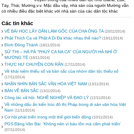
Tày, Thái, Mường,v.v. Mặc dầu vậy, nhà sàn của người Mường vẫn
có nhiều điều đặc biệt khác với nhà sàn của các dân tộc khác
Các tin khác
VỀ BÀI HỌC LẤY DÂN LÀM GỐC CỦA CHA ÔNG TA
(20/11/2014)
Phật Thích Ca và Phật A Di Đà khác nhau thế nào?
(19/11/2014)
Đình Đông Thành
(18/11/2014)
SỬ THI – HÁ PÀ “PHUỲ CA NA CA” CỦA NGƯỜI HÀ NHÌ Ở
MƯỜNG TÈ
(18/11/2014)
THỰC HƯ CHUYỆN CON RẮN
(17/11/2014)
Về khái niệm thiểu số và bản sắc của nhóm dân tộc thiểu số
(17/11/2014)
NHẬN NHÌN BẢN SẮC VĂN HÓA VIỆT NAM
(13/11/2014)
BÀN VỀ BẢN SẮC
(13/11/2014)
Công tác xã hội- NGHỀ NGHIỆP VÀ ĐẠO LÝ
(12/11/2014)
Về những dấu ấn kiến trúc đô thị Pháp trong di sản văn hóa Việt
Nam
(11/11/2014)
Cơ hội phát triển trong một thế giới biến động
(10/11/2014)
PGS Đặng Văn Bài: 'Không nên vì bảo tồn mà cấm phát triển'
(07/11/2014)