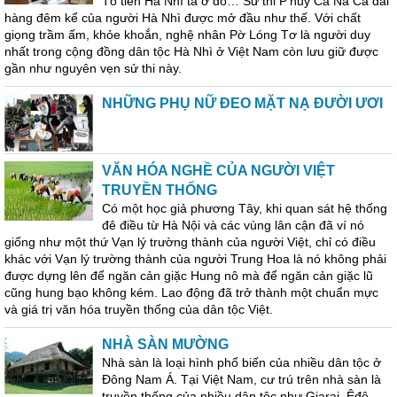
Tổ tiên Hà Nhì ta ở đó… Sử thi P’huỳ Ca Na Ca dài
hàng đêm kể của người Hà Nhì được mở đầu như thế. Với chất
giọng trầm ấm, khỏe khoắn, nghệ nhân Pờ Lóng Tơ là người duy
nhất trong cộng đồng dân tộc Hà Nhì ở Việt Nam còn lưu giữ được
gần như nguyên vẹn sử thi này.
NHỮNG PHỤ NỮ ĐEO MẶT NẠ ĐƯỜI ƯƠI
VĂN HÓA NGHỀ CỦA NGƯỜI VIỆT
TRUYỀN THỐNG
Có một học giả phương Tây, khi quan sát hệ thống
đê điều từ Hà Nội và các vùng lân cận đã ví nó
giống như một thứ Vạn lý trường thành của người Việt, chỉ có điều
khác với Vạn lý trường thành của người Trung Hoa là nó không phải
được dựng lên để ngăn cản giặc Hung nô mà để ngăn cản giặc lũ
cũng hung bạo không kém. Lao động đã trở thành một chuẩn mực
và giá trị văn hóa truyền thống của dân tộc Việt.
NHÀ SÀN MƯỜNG
Nhà sàn là loại hình phổ biến của nhiều dân tộc ở
Đông Nam Á. Tại Việt Nam, cư trú trên nhà sàn là
truyền thống của nhiều dân tộc như Giarai, Êđê,