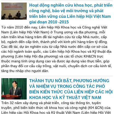
Hoạt động nghiên cứu khoa học, phát triển
công nghệ, bảo vệ môi trường và phát
triển bền vững của Liên hiệp Hội Việt Nam
giai đoạn 2010 -2015
Từ năm 2010 đến nay, Liên hiệp Hội Khoa học và Công nghệ Việt
Nam (Liên hiệp Hội Việt Nam) ở Trung ương và địa phương, mỗi
năm triển khai hàng trăm đề tài nghiên cứu từ cấp Nhà nước, cấp
bộ, ngành đến cấp tỉnh, thành phố với kinh phí hàng trăm tỷ đồng.
Các đề tài, dự án nghiên cứu từ cấp Nhà nước đến cấp cơ sở của
các hội ngành toàn quốc, các Liên hiệp hội Khoa học và Kỹ thuật địa
phương (Liên hiệp Hội địa phương) và các tổ chức KH&CN trực
thuộc mang tính ứng dụng cao và được áp dụng vào thực tiễn, góp
phần thay đổi cơ cấu cây trồng, vật nuôi, chuyển dịch cơ cấu kinh tế,
tăng thu nhập cho người dân.
THÀNH TỰU NỔI BẬT, PHƯƠNG HƯỚNG
VÀ NHIỆM VỤ TRONG CÔNG TÁC PHỔ
BIẾN KIẾN THỨC CỦA LIÊN HIỆP CÁC HỘI
KHOA HỌC VÀ KỸ THUẬT VIỆT NAM
Trên 32 năm xây dựng và phát triển, công tác thông tin, tuyên
truyền, phổ biến kiến thức về khoa học và công nghệ (KH &CN) của
Liên hiệp các Hội Khoa học và Kỹ thuật Việt Nam (Liên hiệp Hội Việt