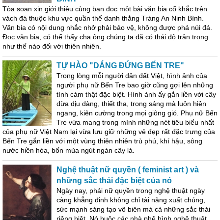
Tòa soạn xin giới thiệu cùng bạn đọc một bài văn bia cổ khắc trên
vách đá thuộc khu vực quần thể danh thắng Tràng An Ninh Bình.
Văn bia có nội dung nhắc nhở phải bảo vệ, không được phá núi đá.
Đọc văn bia, có thể thấy cha ông chúng ta đã có thái độ trân trọng
như thế nào đối với thiên nhiên.
TỰ HÀO "DÁNG ĐỨNG BẾN TRE"
Trong lòng mỗi người dân đất Việt, hình ảnh của
người phụ nữ Bến Tre bao giờ cũng gợi lên những
tình cảm thật đặc biệt. Hình ảnh ấy gắn liền với cây
dừa dịu dàng, thiết tha, trong sáng mà luôn hiên
ngang, kiên cường trong mọi giông gió. Phụ nữ Bến
Tre vừa mang trong mình những nét tiêu biểu nhất
của phụ nữ Việt Nam lại vừa lưu giữ những vẻ đẹp rất đặc trưng của
Bến Tre gắn liền với một vùng thiên nhiên trù phú, khí hậu, sông
nước hiền hòa, bốn mùa ngút ngàn cây lá.
Nghệ thuật nữ quyền ( feminist art ) và
những sắc thái đặc biệt của nó
Ngày nay, phái nữ quyền trong nghệ thuật ngày
càng khẳng định không chỉ tài năng xuất chúng,
sức mạnh sáng tạo vô biên mà cả những sắc thái
riêng biệt. Nó buộc các nhà phê bình nghệ thuật