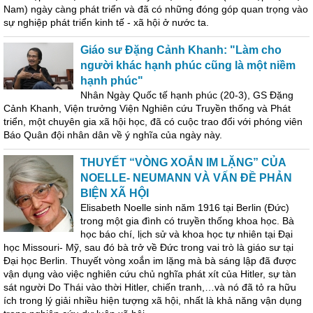
Nam) ngày càng phát triển và đã có những đóng góp quan trọng vào
sự nghiệp phát triển kinh tế - xã hội ở nước ta.
Giáo sư Đặng Cảnh Khanh: "Làm cho
người khác hạnh phúc cũng là một niềm
hạnh phúc"
Nhân Ngày Quốc tế hạnh phúc (20-3), GS Đặng
Cảnh Khanh, Viện trưởng Viện Nghiên cứu Truyền thống và Phát
triển, một chuyên gia xã hội học, đã có cuộc trao đổi với phóng viên
Báo Quân đội nhân dân về ý nghĩa của ngày này.
THUYẾT “VÒNG XOẮN IM LẶNG” CỦA
NOELLE- NEUMANN VÀ VẤN ĐỀ PHẢN
BIỆN XÃ HỘI
Elisabeth Noelle sinh năm 1916 tại Berlin (Đức)
trong một gia đình có truyền thống khoa học. Bà
học báo chí, lịch sử và khoa học tự nhiên tại Đại
học Missouri- Mỹ, sau đó bà trở về Đức trong vai trò là giáo sư tại
Đại học Berlin. Thuyết vòng xoắn im lặng mà bà sáng lập đã được
vận dụng vào việc nghiên cứu chủ nghĩa phát xít của Hitler, sự tàn
sát người Do Thái vào thời Hitler, chiến tranh,…và nó đã tỏ ra hữu
ích trong lý giải nhiều hiện tượng xã hội, nhất là khả năng vận dụng