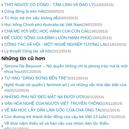
THỜ NGƯỜI CÓ CÔNG - TÂM LINH VÀ ĐẠO LÝ
(11/02/2015)
Cộng đồng là trên hết
(02/03/2015)
Trí thức trẻ tìm việc không dễ
(03/02/2015)
Học bổng Chính phủ Australia tại Việt Nam
(29/01/2015)
CHA MẸ VỚI VIỆC HỌC HÀNH CỦA CON CÁI
(13/01/2015)
ĐỂ CUỘC SỐNG GIA ĐÌNH LUÔN HẠNH PHÚC
(16/01/2015)
CÔNG TÁC XÃ HỘI - MỘT NGHỀ NGHIỆP TƯƠNG LAI
(21/01/2015)
Lý thuyết Công tác xã hội
(22/12/2014)
Những tin cũ hơn
Simone De Beauvoir – Nữ quyền không chỉ là phong trào mà là một
khoa học
(05/12/2014)
TỰ HÀO "DÁNG ĐỨNG BẾN TRE"
(03/12/2014)
Nghệ thuật nữ quyền ( feminist art ) và những sắc thái đặc biệt của
nó
(01/12/2014)
NHỮNG PHỤ NỮ ĐEO MẶT NẠ ĐƯỜI ƯƠI
(26/11/2014)
VĂN HÓA NGHỀ CỦA NGƯỜI VIỆT TRUYỀN THỐNG
(24/11/2014)
VỀ BÀI HỌC LẤY DÂN LÀM GỐC CỦA CHA ÔNG TA
(20/11/2014)
Con đường trở thành thần đồng của cậu bé Việt 13 tuổi
(17/11/2014)
Về khái niệm thiểu số và bản sắc của nhóm dân tộc thiểu
số