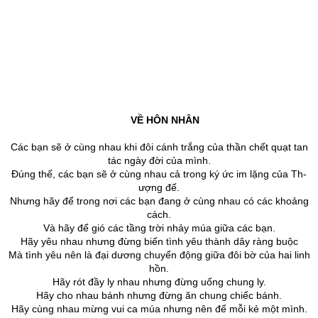
VỀ HÔN NHÂN
Các bạn sẽ ở cùng nhau khi đôi cánh trắng của thần chết quạt tan
tác ngày đời của mình.
Đúng thế, các bạn sẽ ở cùng nhau cả trong ký ức im lặng của Th­
ượng đế.
Như­ng hãy để trong nơi các bạn đang ở cùng nhau có các khoảng
cách.
Và hãy để gió các tầng trời nhảy múa giữa các bạn.
Hãy yêu nhau nh­ưng đừng biến tình yêu thành dây ràng buộc
Mà tình yêu nên là đại d­ương chuyển động giữa đôi bờ của hai linh
hồn.
Hãy rót đầy ly nhau như­ng đừng uống chung ly.
Hãy cho nhau bánh nh­ưng đừng ăn chung chiếc bánh.
Hãy cùng nhau mừng vui ca múa nh­ưng nên để mỗi kẻ một mình.