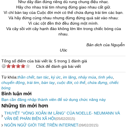
Như­ dây đàn đứng riêng dù rung chung điệu nhạc.
Hãy cho nhau trái tim nh­ưng đừng giao nhau cất giữ.
Vì chỉ bàn tay của Cuộc đời mới có thể chứa đựng trái tim các bạn.
Và hãy đứng cùng nhau nh­ưng đừng đứng quá sát vào nhau:
Vì các cột đền thờ đều đứng một mình.
Và cây sồi với cây hạnh đào không lớn lên trong chiếc bóng của
nhau.
Bản dich của Nguyễn
Ước
Tổng số điểm của bài viết là: 5 trong 1 đánh giá
Click để đánh giá bài viết
Từ khóa:
thần chết
,
tan tác
,
ký ức
,
im lặng
,
nhảy múa
,
tình yêu
,
chuyển động
,
trái tim
,
bàn tay
,
cuộc đời
,
có thể
,
chứa đựng
,
chiếc
bóng
Bình luận mới
Bạn cần đăng nhập thành viên để sử dụng chức năng này
Những tin mới hơn
THUYẾT “VÒNG XOẮN IM LẶNG” CỦA NOELLE- NEUMANN VÀ
VẤN ĐỀ PHẢN BIỆN XÃ HỘI
(05/02/2015)
NGÔN NGỮ GIỚI TRẺ TRÊN INTERNET
(09/02/2015)