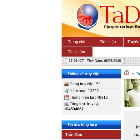
Trang chủ
Giới thiệu
Truyền 
Tác phẩm
17:03 ICT Thứ Năm, 06/08/2026
»
Ti
•
Thống kê truy cập
Đang truy cập : 53
Hôm nay : 13293
Tháng hiện tại : 48312
Tổng lượt truy cập :
104594067
•
Tin tức tổng hợp
Từ 
Lựa
Thời đàm