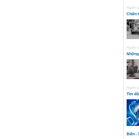
Nguồn ti
Chiến 
Nguồn ti
Những 
Nguồn ti
Tìm độ
Biển - 