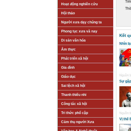
Tìm
Hoạt động nghiên cứu
Thờ
Hội thảo
Người xưa dạy chúng ta
Phong tục xưa và nay
Kết q
Di sản văn hóa
Nhìn l
Ẩm thực
Phát triển xã hội
Gia đình
Nguồn ti
Giáo dục
Sự gặp 
Sai lệch xã hội
Thanh thiếu nhi
Công tác xã hội
Tri thức phổ cập
Nguồn ti
Vị thế
Cảm thụ người Xưa