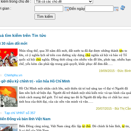
 kiếm trong chủ đề :
i gian :
Đến ngày
uả tìm kiếm trên Tin tức
ại 30 năm đổi mới
Nhìn tổng thể, qua 30 năm đổi mới, đất nước ta đã đạt được những thành
tự
u to
lớn, có ý nghĩa lịch sử trên con đường xây dựng
chủ
nghĩa xã hội và bảo vệ Tổ
quốc xã hội
chủ
nghĩa. Đồng thời cũng còn nhiều vấn đề lớn, phức tạp, nhiều hạn
chế, yếu kém cần phải tập trung giải quyết, khắc phục để đưa đất......
19/09/2015 - Đức Bình
n :
Chinhphu.vn
gỡ diệu kỳ chính trị - văn hóa Hồ Chí Minh
Hồ Chí Minh một nhân cách lớn, một thiên tài trí tuệ sáng tạo vĩ đại vì Người đã
làm nên lịch sử hiện đại. Người đã trở thành một nhà kiến trúc và tạo hình của quá
trình cách mạng thế giới. Trí tuệ sáng tạo đó là Người đã tiếp thụ có chắt lọc mọi
tinh hoa của thời đại, của các nền văn minh và văn......
20/07/2015 - Bùi Thị Cần
n :
Tạp chí VHNT số 357
 Biển Đông và bản lĩnh Việt Nam
Biển Đông càng nóng, Việt Nam càng độc lập
tự
chủ
. Đó chính là bản lĩnh,
tự
tin,
là vị thế của Việt Nam....