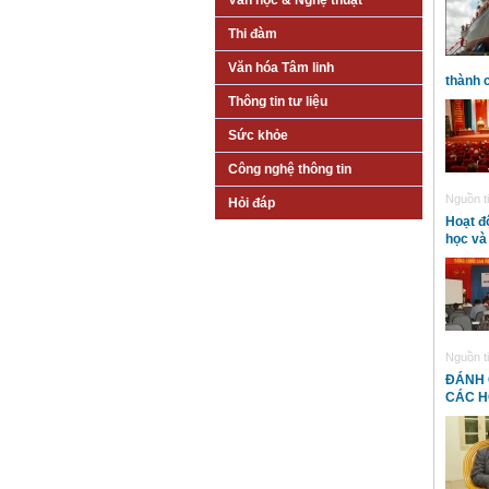
Văn học & Nghệ thuật
Thi đàm
Văn hóa Tâm linh
thành 
Thông tin tư liệu
Sức khỏe
Công nghệ thông tin
Nguồn ti
Hỏi đáp
Hoạt đ
học và
Nguồn ti
ĐÁNH 
CÁC HỘ