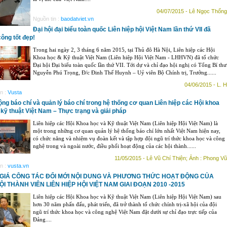
04/07/2015 - Lê Ngọc Thống
Nguồn tin :
baodatviet.vn
Đại hội đại biểu toàn quốc Liên hiệp hội Việt Nam lần thứ VII đã
công tốt đẹp!
Trong hai ngày 2, 3 tháng 6 năm 2015, tại Thủ đô Hà Nội, Liên hiệp các Hội
Khoa học & Kỹ thuật Việt Nam (Liên hiệp Hội Việt Nam - LHHVN) đã tổ chức
Đại hội Đại biểu toàn quốc lần thứ VII. Tới dự và chỉ đạo hội nghị có Tổng Bí thư
Nguyễn Phú Trọng, Đ/c Đinh Thế Huynh – Uỷ viên Bộ Chính trị, Trưởng......
04/06/2015 - L. H
n :
Vusta
ộng báo chí và quản lý báo chí trong hệ thống cơ quan Liên hiệp các Hội khoa
 kỹ thuật Việt Nam – Thực trạng và giải pháp
Liên hiệp các Hội Khoa học và Kỹ thuật Việt Nam (Liên hiệp Hội Việt Nam) là
một trong những cơ quan quản lý hệ thống báo chí lớn nhất Việt Nam hiện nay,
có chức năng và nhiệm vụ đoàn kết và tập hợp đội ngũ trí thức khoa học và công
nghệ trong và ngoài nước, điều phối hoạt động của các hội thành......
11/05/2015 - Lê Vũ Chí Thiện; Ảnh : Phong Vũ
n :
vusta.vn
GIÁ CÔNG TÁC ĐỔI MỚI NỘI DUNG VÀ PHƯƠNG THỨC HOẠT ĐỘNG CỦA
I THÀNH VIÊN LIÊN HIỆP HỘI VIỆT NAM GIAI ĐOẠN 2010 -2015
Liên hiệp các Hội Khoa học và Kỹ thuật Việt Nam (Liên hiệp Hội Việt Nam) sau
hơn 30 năm phấn đấu, phát triển, đã trở thành tổ chức chính trị-xã hội của đội
ngũ trí thức khoa học và công nghệ Việt Nam đặt dưới sự chỉ đạo trực tiếp của
Đảng....