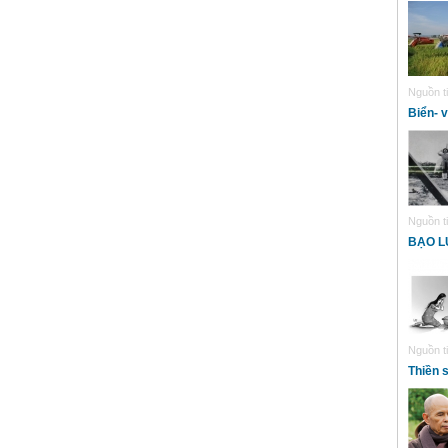
Nguồn ti
Biển- v
Nguồn ti
BẠO L
Nguồn ti
Thiền 