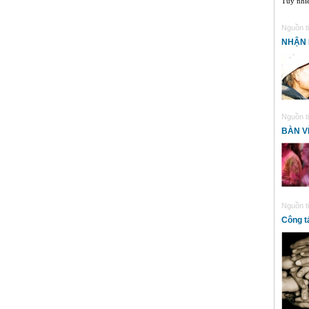
Tuy nhiê
Nguồn ti
NHẬN 
Nguồn ti
BÀN V
Nguồn ti
Công t