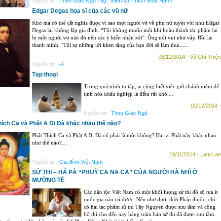
Nguồn tin :
Theo Giác Ngộ Tag : thiền sư Thích Nhất Hạnh
Edgar Degas họa sĩ của các vũ nữ
Khó mà có thể cắt nghĩa được vì sao một người vẽ về phụ nữ tuyệt vời như Edgar
Degas lại không lập gia đình. “Tôi không muốn mỗi khi hoàn thành tác phẩm lại
bị một người vợ nào đó nêu các ý kiến nhận xét”. Ông nói vui như vậy. Rồi lại
thanh minh: "Tôi sợ những lời khen tặng của bạn đời sẽ làm thui......
08/12/2014 - Vũ Chí Thiện
Nguồn tin :
-/-
Tạp thoại
Trong quá trình tu tập, ai cũng biết việc giữ chánh niệm để
tịnh hóa khẩu nghiệp là điều rất khó....
02/12/2014 -
Nguồn tin :
Theo Giác Ngộ
hích Ca và Phật A Di Đà khác nhau thế nào?
Phật Thích Ca và Phật A Di Đà có phải là một không? Hai vị Phật này khác nhau
như thế nào?...
19/11/2014 - Lam Lan
Nguồn tin :
Gia đình Việt Nam
SỬ THI – HÁ PÀ “PHUỲ CA NA CA” CỦA NGƯỜI HÀ NHÌ Ở
MƯỜNG TÈ
Các dân tộc Việt Nam có một khối lượng sử thi đồ sộ mà ít
quốc gia nào có được. Nếu như dưới thời Pháp thuộc, chỉ
có hai tác phẩm sử thi Tây Nguyên được sưu tầm và công
bố thì cho đến nay hàng trăm bản sử thi đã được sưu tầm.