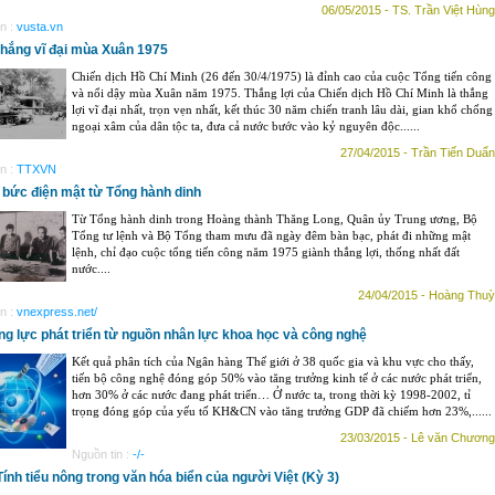
06/05/2015 - TS. Trần Việt Hùng
n :
vusta.vn
thắng vĩ đại mùa Xuân 1975
Chiến dịch Hồ Chí Minh (26 đến 30/4/1975) là đỉnh cao của cuộc Tổng tiến công
và nổi dậy mùa Xuân năm 1975. Thắng lợi của Chiến dịch Hồ Chí Minh là thắng
lợi vĩ đại nhất, trọn vẹn nhất, kết thúc 30 năm chiến tranh lâu dài, gian khổ chống
ngoại xâm của dân tộc ta, đưa cả nước bước vào kỷ nguyên độc......
27/04/2015 - Trần Tiến Duẩn
n :
TTXVN
bức điện mật từ Tổng hành dinh
Từ Tổng hành dinh trong Hoàng thành Thăng Long, Quân ủy Trung ương, Bộ
Tổng tư lệnh và Bộ Tổng tham mưu đã ngày đêm bàn bạc, phát đi những mật
lệnh, chỉ đạo cuộc tổng tiến công năm 1975 giành thắng lợi, thống nhất đất
nước....
24/04/2015 - Hoàng Thuỳ
n :
vnexpress.net/
ng lực phát triển từ nguồn nhân lực khoa học và công nghệ
Kết quả phân tích của Ngân hàng Thế giới ở 38 quốc gia và khu vực cho thấy,
tiến bộ công nghệ đóng góp 50% vào tăng trưởng kinh tế ở các nước phát triển,
hơn 30% ở các nước đang phát triển… Ở nước ta, trong thời kỳ 1998-2002, tỉ
trọng đóng góp của yếu tố KH&CN vào tăng trưởng GDP đã chiếm hơn 23%,......
23/03/2015 - Lê văn Chương
Nguồn tin :
-/-
Tính tiểu nông trong văn hóa biển của người Việt (Kỳ 3)