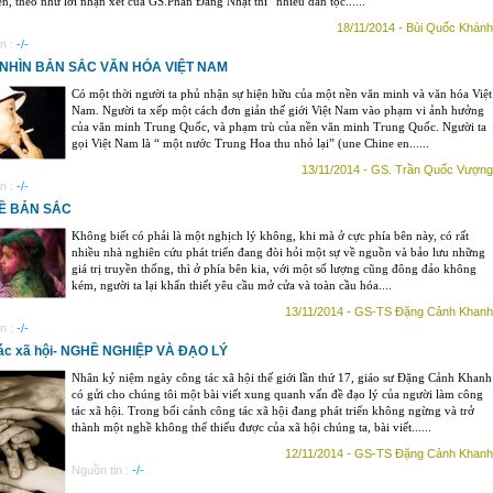
n, theo như lời nhận xét của GS.Phan Đăng Nhật thì “nhiều dân tộc......
18/11/2014 - Bùi Quốc Khánh
n :
-/-
NHÌN BẢN SẮC VĂN HÓA VIỆT NAM
Có một thời người ta phủ nhận sự hiện hữu của một nền văn minh và văn hóa Việt
Nam. Người ta xếp một cách đơn giản thế giới Việt Nam vào phạm vi ảnh hưởng
của văn minh Trung Quốc, và phạm trù của nền văn minh Trung Quốc. Người ta
gọi Việt Nam là “ một nước Trung Hoa thu nhỏ lại” (une Chine en......
13/11/2014 - GS. Trần Quốc Vượng
n :
-/-
Ề BẢN SẮC
Không biết có phải là một nghịch lý không, khi mà ở cực phía bên này, có rất
nhiều nhà nghiên cứu phát triển đang đòi hỏi một sự về nguồn và bảo lưu những
giá trị truyền thống, thì ở phía bên kia, với một số lượng cũng đông đảo không
kém, người ta lại khẩn thiết yêu cầu mở cửa và toàn cầu hóa....
13/11/2014 - GS-TS Đặng Cảnh Khanh
n :
-/-
ác xã hội- NGHỀ NGHIỆP VÀ ĐẠO LÝ
Nhân kỷ niệm ngày công tác xã hội thế giới lần thứ 17, giáo sư Đặng Cảnh Khanh
có gửi cho chúng tôi một bài viết xung quanh vấn đề đạo lý của người làm công
tác xã hội. Trong bối cảnh công tác xã hội đang phát triển không ngừng và trở
thành một nghề không thể thiếu được của xã hội chúng ta, bài viết......
12/11/2014 - GS-TS Đặng Cảnh Khanh
Nguồn tin :
-/-