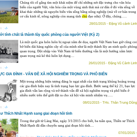
Chúng tôi cố gắng tìm một khái niệm để chỉ những nét đặc trưng cho văn hóa
biển của người Việt, văn hóa của một vùng sinh thái mà cư dân ở đó vừa sống về
khai thác những tài nguyên biển vừa sống bằng nông nghiệp (mà về cơ bản trong
cơ cấu kinh tế, nông nghiệp còn mang tính
chủ
đạo nữa). Ở đây, chúng......
28/01/2015 - Đặng Vũ cảnh Linh
n :
-/-
ới tính chất là thành lũy quốc phòng của người Việt (Kỳ 2)
Là một quốc gia luôn luôn bị ngoại xâm đe dọa, người Việt Nam bao giờ cũng coi
bờ biển dài hàng nghìn cây số của mình như là một thành lũy an ninh quốc phòng
quan trọng. Đột nhập vào Việt Nam từ biển thường vẫn là một hướng xâm lược
quan trọng mà kẻ thù luôn lợi dụng....
26/01/2015 - Đặng Vũ Cảnh Linh
n :
-/-
ỰC GIA ĐÌNH - VẤN ĐỀ XÃ HỘI NGHIÊM TRỌNG VÀ PHỔ BIẾN
Một trong những hiện tượng đáng lo ngại nhất của tình trạng khủng hoảng trong
các gia đình hiện nay là tình trạng bạo lực gia đình. Bước sang thế kỷ 21, bạo lực
gia đình vẫn lan rộng và trở thành vấn đề xã hội nghiêm trọng và phổ biến ở
nhiều nước trên thế giới đặt ra cho xã hội văn minh nhiệm vụ......
08/01/2015 - THs. Thân Trung Dũng
n :
-/-
sư Thích Nhất Hạnh sang giai đoạn hồi tỉnh
Trong thư gửi từ Làng Mai, ngày 3/1/2015 cho biết, ba tuần qua, Thiền sư Thích
Nhất Hạnh đã dần chuyển sang giai đoạn hồi tỉnh....
07/01/2015 -