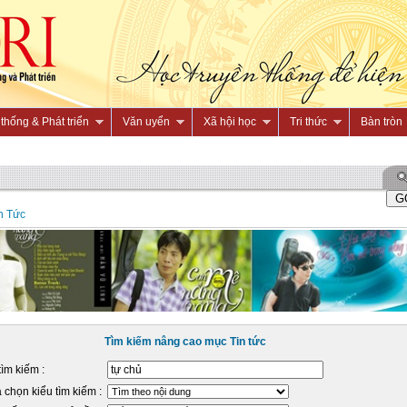
thống & Phát triển
Văn uyển
Xã hội học
Tri thức
Bàn tròn
n Tức
Tìm kiếm nâng cao mục Tin tức
tìm kiếm :
 chọn kiểu tìm kiếm :