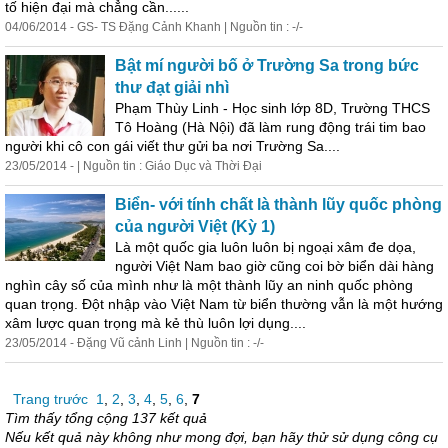
tố hiện đại mà chẳng cần......
04/06/2014 - GS- TS Đặng Cảnh Khanh | Nguồn tin : -/-
Bật mí người bố ở Trường Sa trong bức
thư đạt giải nhì
Phạm Thùy Linh - Học sinh lớp 8D, Trường THCS
Tô Hoàng (Hà Nội) đã làm rung động trái tim bao
người khi cô con gái viết thư gửi ba nơi Trường Sa....
23/05/2014 - | Nguồn tin : Giáo Dục và Thời Đại
Biển- với tính chất là thành lũy quốc phòng
của người Việt (Kỳ 1)
Là một quốc gia luôn luôn bị ngoại xâm đe dọa,
người Việt Nam bao giờ cũng coi bờ biển dài hàng
nghìn cây số của mình như là một thành lũy an ninh quốc phòng
quan trọng. Đột nhập vào Việt Nam từ biển thường vẫn là một hướng
xâm lược quan trọng mà kẻ thù luôn lợi dụng....
23/05/2014 - Đặng Vũ cảnh Linh | Nguồn tin : -/-
Trang trước
1
,
2
,
3
,
4
,
5
,
6
,
7
Tìm thấy tổng cộng 137 kết quả
Nếu kết quả này không như mong đợi, bạn hãy thử sử dụng công cụ