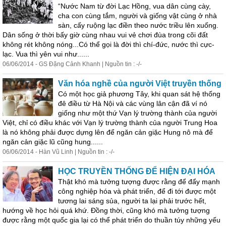
“Nước Nam từ đời Lạc Hồng, vua dân cùng cày,
cha con cùng tắm, người và giống vật cùng ở nhà
sàn, cấy ruộng lạc điền theo nước triều lên xuống.
Dân sống ở thời bấy giờ cùng nhau vui vẻ chơi đùa trong cõi đất
không rét không nóng...Có thể gọi là đời thì chí-đức, nước thì cực-
lạc. Vua thì yên vui như......
06/06/2014 - GS Đặng Cảnh Khanh | Nguồn tin : -/-
Văn hóa nghề của người Việt truyền thống
Có một học giả phương Tây, khi quan sát hệ thống
đê điều từ Hà Nội và các vùng lân cận đã ví nó
giống như một thứ Vạn lý trường thành của người
Việt, chỉ có điều khác với Vạn lý trường thành của người Trung Hoa
là nó không phải được dựng lên để ngăn cản giặc Hung nô mà để
ngăn cản giặc lũ cũng hung......
06/06/2014 - Hàn Vũ Linh | Nguồn tin : -/-
HỌC TRUYỀN THỐNG ĐỂ HIỆN ĐẠI HÓA
Thật khó mà tưởng tượng được rằng để đẩy mạnh
công nghiệp hóa và phát triển, để đi tới được một
tương lai sáng sủa, người ta lại phải trước hết,
hướng về học hỏi quá khứ. Đồng thời, cũng khó mà tưởng tượng
được rằng một quốc gia lại có thể phát triển do thuần túy những yếu