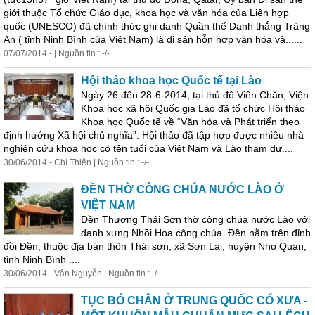
giới thuộc
Tổ
chức
Giáo dục, khoa học và văn hóa của Liên hợp
quốc (UNESCO) đã chính thức ghi danh Quần thể Danh thắng Tràng
An ( tỉnh Ninh Bình của Việt Nam) là di sản hỗn hợp văn hóa và......
07/07/2014 - | Nguồn tin : -/-
Hội thảo khoa học Quốc tế tại Lào
Ngày 26 đến 28-6-2014, tại thủ đô Viên Chăn, Viện
Khoa học xã hội Quốc gia Lào đã
tổ
chức
Hội thảo
Khoa học Quốc tế về “Văn hóa và Phát triển theo
định hướng Xã hội chủ nghĩa”. Hội thảo đã tập hợp được nhiều nhà
nghiên cứu khoa học có tên tuổi của Việt Nam và Lào tham dự....
30/06/2014 - Chí Thiện | Nguồn tin : -/-
ĐỀN THỜ CÔNG CHÚA NƯỚC LÀO Ở
VIỆT NAM
Đền Thượng Thái Sơn thờ công chúa nước Lào với
danh xưng Nhồi Hoa công chúa. Đền nằm trên đỉnh
đồi Đền, thuộc địa bàn thôn Thái sơn, xã Sơn Lai, huyện Nho Quan,
tỉnh Ninh Bình ....
30/06/2014 - Vân Nguyễn | Nguồn tin : -/-
TỤC BÓ CHÂN Ở TRUNG QUỐC CỔ XƯA -