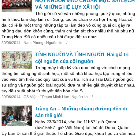
MỘT KHUÔN MẪU CHUẨN MỰC SAI LỆCH
VÀ NHỮNG HỆ LỤY XÃ HỘI
Thế giới có vô vàn những phong tục kỳ quái, những
hình thức làm đẹp kinh dị. Song, tục bó chân ở xã hội Trung Hoa cổ
đại có lẽ là một trong những tập tụ làm đẹp vô cùng quái dị, gây ra
những đau đớn khôn cùng, thậm chí tàn tật cho nhiều thế hệ phụ nữ
Trung Hoa. Đã có nhiều câu hỏi được đặt ra như:......
30/06/2014 - Nam Phong | Nguồn tin : -/-
TÍNH NGƯỜI VÀ TÌNH NGƯỜI- Hai giá trị
cội nguồn của cội nguồn
Trong mấy thập kỷ vừa qua, cùng với cách mạng
thông tin, công nghệ sinh học, một số nhà khoa học tập trung nhiều
vào việc tìm hiểu các quy luật của vũ trụ, lịch sử Trái Đất, nguồn gốc
sự sống và nguồn gốc loài người, đưa ra nhiều giả thuyết khác nhau,
tuy đều xuất phát từ thuyết tiến hóa của S.......
30/06/2014 - GS-Viện sĩ Phạm Minh Hạc | Nguồn tin : -/-
Tràng An – Những chặng đường đến di
sản thế giới
Ngày 23/6/2014, vào lúc 11h57` giờ Qatar
(tức15h57` giờ Việt Nam) tại thủ đô Doha, Qatar,
Ủy ban Di sản thế giới thuộc
Tổ
chức
Giáo dục, khoa học và văn hóa