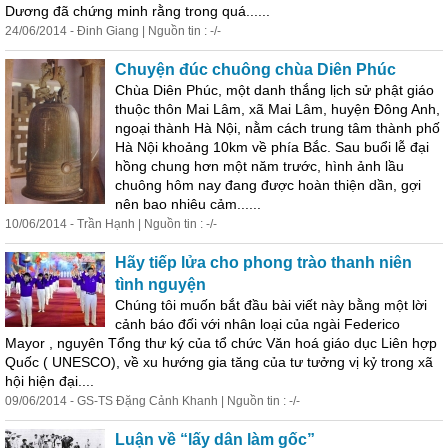
Dương đã chứng minh rằng trong quá......
24/06/2014 - Đinh Giang | Nguồn tin : -/-
Chuyện đúc chuông chùa Diên Phúc
Chùa Diên Phúc, một danh thắng lịch sử phật giáo
thuộc thôn Mai Lâm, xã Mai Lâm, huyện Đông Anh,
ngoại thành Hà Nội, nằm cách trung tâm thành phố
Hà Nội khoảng 10km về phía Bắc. Sau buổi lễ đại
hồng chung hơn một năm trước, hình ảnh lầu
chuông hôm nay đang được hoàn thiện dần, gợi
nên bao nhiêu cảm......
10/06/2014 - Trần Hạnh | Nguồn tin : -/-
Hãy tiếp lửa cho phong trào thanh niên
tình nguyện
Chúng tôi muốn bắt đầu bài viết này bằng một lời
cảnh báo đối với nhân loại của ngài Federico
Mayor , nguyên
Tổ
ng thư ký của
tổ
chức
Văn hoá giáo dục Liên hợp
Quốc ( UNESCO), về xu hướng gia tăng của tư tưởng vị kỷ trong xã
hội hiện đại....
09/06/2014 - GS-TS Đặng Cảnh Khanh | Nguồn tin : -/-
Luận về “lấy dân làm gốc”