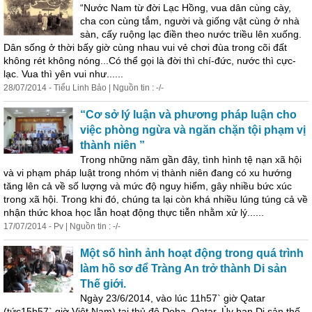
“Nước Nam từ đời Lạc Hồng, vua dân cùng cày,
cha con cùng tắm, người và giống vật cùng ở nhà
sàn, cấy ruộng lạc điền theo nước triều lên xuống.
Dân sống ở thời bấy giờ cùng nhau vui vẻ chơi đùa trong cõi đất
không rét không nóng...Có thể gọi là đời thì chí-đức, nước thì cực-
lạc. Vua thì yên vui như......
28/07/2014 - Tiểu Linh Bảo | Nguồn tin : -/-
“Cơ sở lý luận và phương pháp luận cho
việc phòng ngừa và ngăn chặn tội phạm vị
thành niên ”
Trong những năm gần đây, tình hình tệ nạn xã hội
và vi phạm pháp luật trong nhóm vị thành niên đang có xu hướng
tăng lên cả về số lượng và mức độ nguy hiểm, gây nhiều bức xúc
trong xã hội. Trong khi đó, chúng ta lại còn khá nhiều lúng túng cả về
nhận thức khoa học lẫn hoạt động thực tiễn nhằm xử lý......
17/07/2014 - Pv | Nguồn tin : -/-
Một số hình ảnh hoạt động trong quá trình
làm hồ sơ để Tràng An trở thành Di sản
Thế giới.
Ngày 23/6/2014, vào lúc 11h57` giờ Qatar
(tức15h57` giờ Việt Nam) tại thủ đô Doha, Qatar, Ủy ban Di sản thế