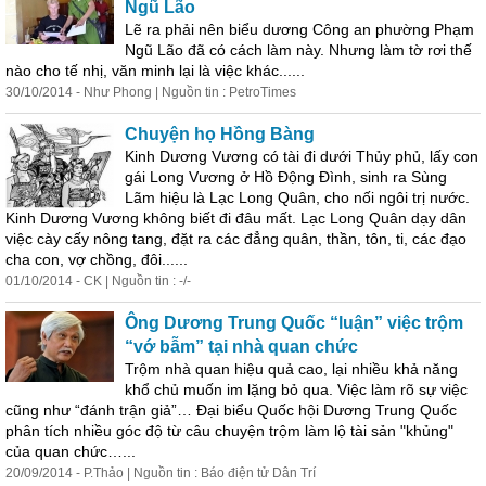
Ngũ Lão
Lẽ ra phải nên biểu dương Công an phường Phạm
Ngũ Lão đã có cách làm này. Nhưng làm tờ rơi thế
nào cho tế nhị, văn minh lại là việc khác......
30/10/2014 - Như Phong | Nguồn tin : PetroTimes
Chuyện họ Hồng Bàng
Kinh Dương Vương có tài đi dưới Thủy phủ, lấy con
gái Long Vương ở Hồ Động Đình, sinh ra Sùng
Lãm hiệu là Lạc Long Quân, cho nối ngôi trị nước.
Kinh Dương Vương
không
biết đi đâu mất. Lạc Long Quân dạy dân
việc cày cấy nông tang, đặt ra các đẳng quân, thần, tôn, ti, các đạo
cha con, vợ chồng, đôi......
01/10/2014 - CK | Nguồn tin : -/-
Ông Dương Trung Quốc “luận” việc trộm
“vớ bẫm” tại nhà quan chức
Trộm nhà quan hiệu quả cao, lại nhiều khả năng
khổ chủ muốn im lặng bỏ qua. Việc làm rõ sự việc
cũng như “đánh trận giả”… Đại biểu Quốc hội Dương Trung Quốc
phân tích nhiều góc độ từ câu chuyện trộm làm lộ tài sản "khủng"
của quan chức…...
20/09/2014 - P.Thảo | Nguồn tin : Báo điện tử Dân Trí