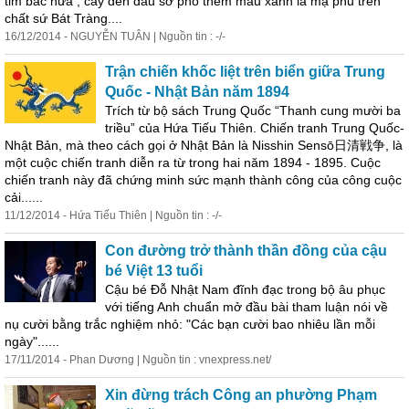
tim bấc nữa , cây đèn dầu sở phô thêm màu xanh lá mạ phủ trên
chất sứ Bát Tràng....
16/12/2014 - NGUYỄN TUÂN | Nguồn tin : -/-
Trận chiến khốc liệt trên biển giữa Trung
Quốc - Nhật Bản năm 1894
Trích từ bộ sách Trung Quốc “Thanh cung mười ba
triều” của Hứa Tiếu Thiên. Chiến tranh Trung Quốc-
Nhật Bản, mà theo cách gọi ở Nhật Bản là Nisshin Sensō日清戦争, là
một cuộc chiến tranh diễn ra từ trong hai năm 1894 - 1895. Cuộc
chiến tranh này đã chứng minh sức mạnh thành công của công cuộc
cải......
11/12/2014 - Hứa Tiếu Thiên | Nguồn tin : -/-
Con đường trở thành thần đồng của cậu
bé Việt 13 tuổi
Cậu bé Đỗ Nhật Nam đĩnh đạc trong bộ âu phục
với tiếng Anh chuẩn mở đầu bài tham luận nói về
nụ cười bằng trắc nghiệm nhỏ: "Các bạn cười bao nhiêu lần mỗi
ngày"......
17/11/2014 - Phan Dương | Nguồn tin : vnexpress.net/
Xin đừng trách Công an phường Phạm