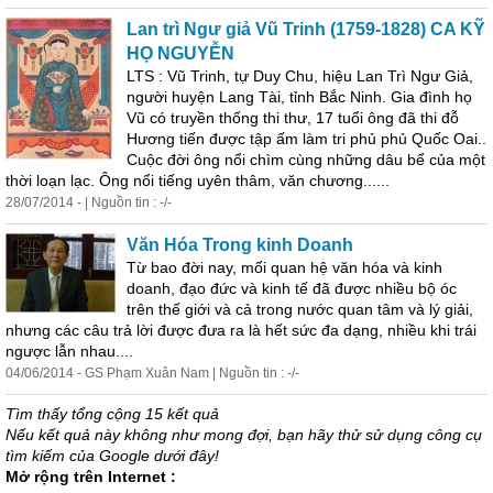
Lan trì Ngư giả Vũ Trinh (1759-1828) CA KỸ
HỌ NGUYỄN
LTS : Vũ Trinh, tự Duy Chu, hiệu Lan Trì Ngư Giả,
người huyện Lang Tài, tỉnh Bắc Ninh. Gia đình họ
Vũ có truyền thống thi thư, 17 tuổi ông đã thi đỗ
Hương tiến được tập ấm làm tri phủ phủ Quốc Oai..
Cuộc đời ông nổi chìm cùng những dâu bể của một
thời loạn lạc. Ông nổi tiếng uyên thâm, văn chương......
28/07/2014 - | Nguồn tin : -/-
Văn Hóa Trong kinh Doanh
Từ bao đời nay, mối quan hệ văn hóa và kinh
doanh, đạo đức và kinh tế đã được nhiều bộ óc
trên thế giới và cả trong nước quan tâm và lý giải,
nhưng các câu trả lời được đưa ra là hết sức đa dạng, nhiều khi trái
ngược lẫn nhau....
04/06/2014 - GS Phạm Xuân Nam | Nguồn tin : -/-
Tìm thấy tổng cộng 15 kết quả
Nếu kết quả này không như mong đợi, bạn hãy thử sử dụng công cụ
tìm kiếm của Google dưới đây!
Mở rộng trên Internet :