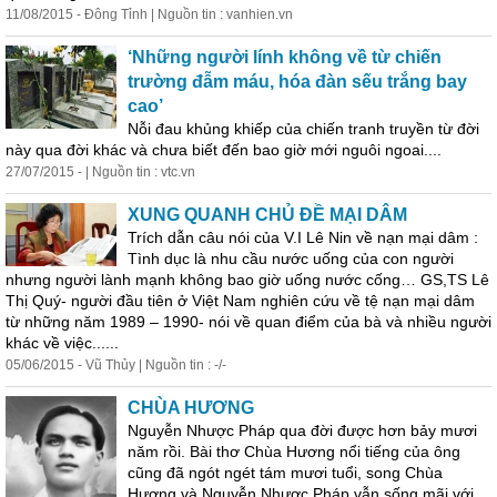
11/08/2015 - Đông Tỉnh | Nguồn tin : vanhien.vn
‘Những người lính
không
về từ chiến
trường đẫm máu, hóa đàn sếu trắng bay
cao’
Nỗi đau khủng khiếp của chiến tranh truyền từ đời
này qua đời khác và chưa biết đến bao giờ mới nguôi ngoai....
27/07/2015 - | Nguồn tin : vtc.vn
XUNG QUANH CHỦ ĐỀ MẠI DÂM
Trích dẫn câu nói của V.I Lê Nin về nạn mại dâm :
Tình dục là nhu cầu nước uống của con người
nhưng người lành mạnh
không
bao giờ uống nước cống… GS,TS Lê
Thị Quý- người đầu tiên ở Việt Nam nghiên cứu về tệ nạn mại dâm
từ những năm 1989 – 1990- nói về quan điểm của bà và nhiều người
khác về việc......
05/06/2015 - Vũ Thủy | Nguồn tin : -/-
CHÙA HƯƠNG
Nguyễn Nhược Pháp qua đời được hơn bảy mươi
năm rồi. Bài thơ Chùa Hương nổi tiếng của ông
cũng đã ngót ngét tám mươi tuổi, song Chùa
Hương và Nguyễn Nhược Pháp vẫn sống mãi với