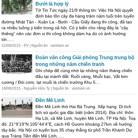
Bưởi là hợp lý
Tờ Tin Tức ngày 21/9 thông tin: Việc Hà Nội quyết
định bảo tồn cây đa hàng trăm năm tuổi trên tuyến
đường Nhật Tân - Xuân La - Bưởi - Cầu Giấy đang thi công, đã tạo
ra nhiều luồng ý kiến trong xã hội. Có ý kiến cho rằng đây là “cây
thiêng” nên các đơn vị thi công
không
dám
hạ dù có ảnh hưởng
tới......
22/09/2015 - PV | Nguồn tin : vanhien.vn
Đoàn văn công Giải phóng Trung trung bộ
trong những năm chiến tranh
Ghi chép để cùng nhớ lại những năm tháng chiến
đấu tại mảnh đất: Ruồi vàng, Muỗi bạc, Vắt kim
cương / Đói cơm, lạt muối là chiến trường Khu 5....
18/08/2015 - Nguyễn Hữu Ty | Nguồn tin : vanhien.vn
Đền Mê Linh
Đền Mê Linh thờ Hai Bà Trưng. Xếp hạng: Di tích
lịch sử quốc gia đặc biệt (năm 2014). Địa chỉ: thôn
Hạ Lôi, xã Mê Linh, huyện Mê Linh, TP Hà Nội. Toạ
độ: 21°9’19"N 105°44’4"E, cách Hồ Gươm khoảng 27km về hướng
tây-bắc. Hà Nội có tuyến bus 35 chạy thẳng từ phố Trần Khánh Dư
qua Tràng Tiền đến Mê Linh......