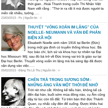
thời gian...Hoài Thanh trong cuốn Thi Nhân Việt
Nam viết rằng : “Thơ in ra rất ít mà được người ta
mến rất nhiều, tưởng......
23/03/2015 - Pv. | Nguồn tin : -/-
THUYẾT “VÒNG XOẮN IM LẶNG” CỦA
NOELLE- NEUMANN VÀ VẤN ĐỀ PHẢN
BIỆN XÃ HỘI
Elisabeth Noelle sinh năm 1916 tại Berlin (Đức)
trong một gia đình có truyền thống khoa học. Bà
học báo chí, lịch sử và khoa học tự nhiên tại Đại
học Missouri- Mỹ, sau đó bà trở về Đức trong vai trò là giáo sư tại
Đại học Berlin. Thuyết vòng xoắn im lặng mà bà sáng lập đã được
vận dụng vào việc......
05/02/2015 - Đặng Thị Lệ Thu | Nguồn tin : -/-
CHÉN TRÀ TRONG SƯƠNG SỚM -
NHỮNG ÁNG VĂN MỘT THỜI ĐỂ NHỚ
Trời rét như cắt.
Không
kể tiểu hàn,
không
kể cả
đến đại hàn, buổi sớm mùa đông nào, cụ Ấm cũng
dậy từ lúc còn tối đất. Từ trên bàn thờ đức Thánh
Quan, cụ nhấc cây đèn đế xuống. Được khêu hai