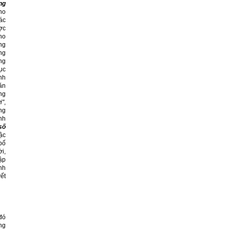
ng
cho
ác
ợc
cho
ng
ùng
ng
ục
nh
văn
ng
i"
,
ững
nh
số
bậc
bố
i,
ập
nh
yết
 đó
ng