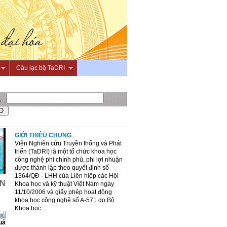
Câu lạc bộ TaDRI
GIỚI THIỆU CHUNG
Viện Nghiên cứu Truyền thống và Phát
triển (TaDRI) là một tổ chức khoa học
công nghệ phi chính phủ, phi lợi nhuận
được thành lập theo quyết định số
1364/QĐ - LHH của Liên hiệp các Hội
ÂN
Khoa học và kỹ thuật Việt Nam ngày
11/10/2006 và giấy phép hoạt động
khoa học công nghệ số A-571 do Bộ
Khoa học...
uá