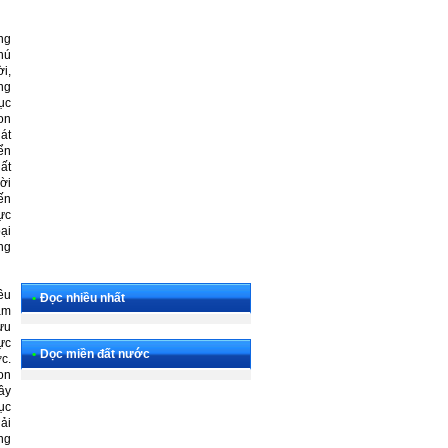
ng
chú
i,
ng
ục
on
át
iển
ất
ời
ến
ực
ại
ng
êu
•
Đọc nhiều nhất
am
ưu
lực
•
Dọc miền đất nước
ớc.
on
ây
ục
hải
ng