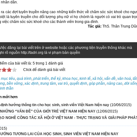
 nhân dân.
 ra các đợt tuyên truyền nâng cao những kiến thức về chăm sóc sức khoẻ cho ngư
iệt là tuyên truyền cho đối tượng phụ nữ vì họ chónh là người có vai trò quan trọ
g việc chăm sóc sức khoẻ cho các thành viên trong gia đình.
Tác giả:
ThS. Thân Trung Dũ
Việc đăng lại bài viết trên ở website hoặc các phương tiện truyền thông khác mà
hi rõ nguồn http://tadri.org là vi phạm bản quyền
iểm của bài viết là: 5 trong 1 đánh giá
Click để đánh giá bài viết
:
mục tiêu
,
quá trình
,
phát triển
,
thế kỷ
,
khoa học
,
kinh tế
,
xã hội
,
vấn đề
,
văn hoá
,
tất
ung
,
bền vững
,
xác định
,
trung tâm
,
vai trò
,
quyết định
,
góp phần
,
nâng cao
,
đời sốn
tinh thần
n mới hơn
định hướng thông tin cho học sinh, sinh viên Việt Nam hiện nay
(10/06/2015)
 NHỮNG “VẤN ĐỀ” CỦA GIỚI TRẺ VIỆT NAM HIỆN NAY
(12/06/2015)
ẠO NGHỀ CÔNG TÁC XÃ HỘI Ở VIỆT NAM - THỰC TRẠNG VÀ GIẢI PHÁP PHÁ
015)
HƯỚNG TƯƠNG LAI CỦA HỌC SINH, SINH VIÊN VIỆT NAM HIỆN NAY