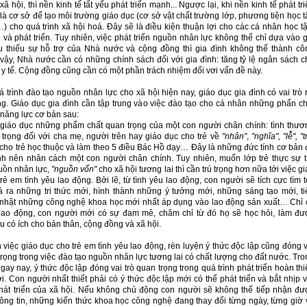
 xã hội, thì nền kinh tế tất yếu phát triển mạnh... Ngược lại, khi nền kinh tế phát tr
à cơ sở để tạo môi trường giáo dục (cơ sở vật chất trường lớp, phương tiện học t
) cho quá trình xã hội hoá. Đây sẽ là điều kiện thuận lợi cho các cá nhân học tậ
 và phát triển. Tuy nhiên, việc phát triển nguồn nhân lực không thể chỉ dựa vào g
u thiếu sự hỗ trợ của Nhà nước và cộng đồng thì gia đình không thể thành cô
 vậy, Nhà nước cần có những chính sách đối với gia đình: tăng tỷ lệ ngân sách c
 y tế. Cộng đồng cũng cần có một phần trách nhiệm đối vơi vấn đề này.
 trình đào tạo nguồn nhân lực cho xã hội hiện nay, giáo dục gia đình có vai trò r
ng. Giáo dục gia đình cần tập trung vào việc đào tạo cho cá nhân những phẩn ch
 năng lực cơ bản sau:
 giáo dục những phẩm chất quan trọng của một con người chân chính: tình thươ
h trọng đối với cha mẹ, người trên hay giáo dục cho trẻ về
"nhân"
,
"nghĩa", "lễ", "tr
 cho trẻ học thuộc và làm theo 5 điều Bác Hồ dạy… Đây là những đức tính cơ bản 
nh nên nhân cách một con người chân chính. Tuy nhiên, muốn lớp trẻ thực sự t
uồn nhân lực,
"nguồn vốn"
cho xã hội tương lai thì cần trú trọng hơn nữa tới việc g
rẻ em tình yêu lao động. Bởi lẽ, từ tình yêu lao động, con người sẽ tích cực tìm t
 ra những tri thức mới, hình thành những ý tưởng mới, những sáng tạo mới, ti
 nhật những công nghệ khoa học mới nhất áp dụng vào lao động sản xuất… Chỉ 
 lao động, con người mới có sự đam mê, chăm chỉ từ đó họ sẽ học hỏi, làm đư
u có ích cho bản thân, cộng đồng và xã hội.
việc giáo dục cho trẻ em tình yêu lao động, rèn luyện ý thức độc lập cũng đóng v
trọng trong việc đào tạo nguồn nhân lực tương lai có chất lượng cho đất nước. Tro
ngay nay, ý thức độc lập đóng vai trò quan trọng trong quá trình phát triển hoàn th
. Con người nhất thiết phải có ý thức độc lập mới có thể phát triển và bắt nhịp v
phát triển của xã hội. Nếu không chủ động con người sẽ không thể tiếp nhận đư
ông tin, những kiến thức khoa học công nghệ đang thay đổi từng ngày, từng giờ 