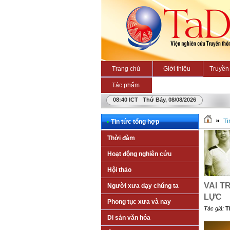
Trang chủ
Giới thiệu
Truyền 
Tác phẩm
08:40 ICT Thứ Bảy, 08/08/2026
»
Ti
•
Tin tức tổng hợp
Thời đàm
Hoạt động nghiên cứu
Hội thảo
VAI T
Người xưa dạy chúng ta
LỰC
Phong tục xưa và nay
Tác giả:
T
Di sản văn hóa