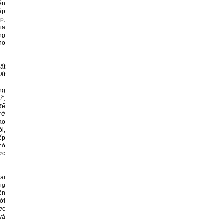
iển
ập
p,
ia
ng
ho
ất
ất
ng
í",
để
rở
iáo
òi,
ếp
có
ợc
ai
ng
iện
ới
ợc
và