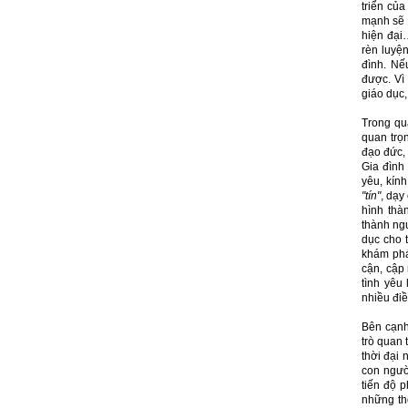
triển của
mạnh sẽ l
hiện đại…
rèn luyện
đình. Nế
được. Vì
giáo dục,
Trong quá
quan trọ
đạo đức,
Gia đình
yêu, kín
"tín"
, dạy
hình thà
thành ng
dục cho t
khám phá
cận, cập
tình yêu
nhiều điề
Bên cạnh 
trò quan 
thời đại 
con người
tiến độ 
những th