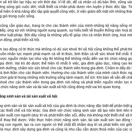
 sẽ trở lên lạc hậu so với thời đại. Vì lẽ đó, để cá nhân có đủ bản lĩnh, vững và
ng sóng gió cuộc đời, nhất thiết cá nhân phải được rèn luyện ý thức độc lập. Tí
hể hiện ở khả năng độc lập giải quyết công việc, ở việc giám đối mặt với những th
g gió trong cuộc sống.
 cũng cần giáo dục, trang bị cho các thành viên của mình những kỹ năng sống n
tiếp, ứng xử với những người xung quanh, sự hiểu biết về truyền thống văn hoá d
 như luật pháp. Bởi đây cũng là những yếu tố giúp cho cá nhân thích ứng, hoà mì
n động, phát triển xã hội.
 lao động có tri thức mà không có đủ sức khoẻ thì xã hội cũng không thể phát tri
uồn nhân lực mạnh phải mạnh cả về tri thức, tinh thần cả về sức khoẻ thể chất. 
được nguồn nhân lực như vậy thì không thể không nhắc đến vai trò chức năng gi
ia đình. Vai trò đó được thể hiện rõ nhất ở việc, gia đình giáo dục, nâng cao ki
inh dưỡng, chăm sóc sức khoẻ cho các thành viên trong gia đình. Chăm lo đẩy đủ 
và tinh thần cho các thành viên. Hướng cho các thành viên của mình cách thức ng
 chơi giải trí trong những môi trường sống lành mạnh, bổ ích. Khi bàn về vấn đề c
khoẻ cho các thành viên trong gia đình nói riêng và phát triển nguồn nhân lực n
 chức năng sinh sản và tái sản xuất xã hội cũng đóng một vai trò quan trọng.
ng sinh sản và tái sản xuất xã hội.
 sinh sản và tái sản xuất xã hội của gia đình là chức năng đặc biệt để phân biệt 
các thiết chế xã hội khác. Gia đình với chức năng sinh sản đã tạo nên tính liên t
sản xuất con người (duy trì và phát triển dân số), điều mà không một thiết chế xã 
hể thay thế được. Việc thực hiện chức năng sinh sản, tái sản xuất sức lao động 
g con người, tạo ra con người có thể chất tốt nhằm duy trì và phát triển nòi giố
 là mục đích xây dựng gia đình và cũng là nhu cầu cần được thoả mãn của các c