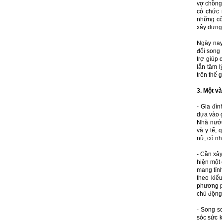
vợ chồng 
có chức 
những cô
xây dựng 
Ngày nay
đổi song 
trợ giúp 
lẫn tâm 
trên thế g
3.
Một và
- Gia đìn
dựa vào g
Nhà nước
và y tế,
nữ, có nh
- Cần xâ
hiện một 
mang tính
theo kiể
phương 
chủ động 
- Song s
sóc sức 