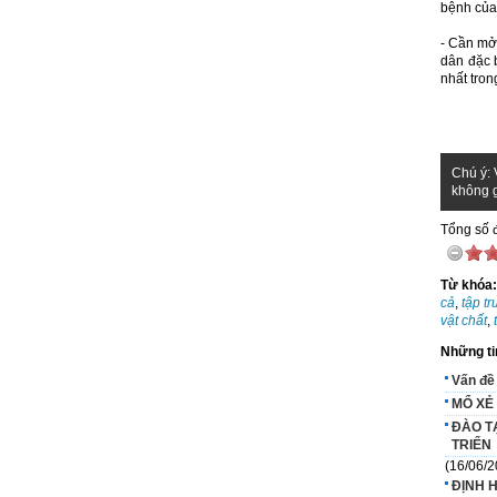
bệnh của
- Cần mở
dân đặc b
nhất tron
Chú ý: 
không g
Tổng số đ
Từ khóa
cả
,
tập tr
vật chất
,
Những ti
Vấn đề 
MỔ XẺ
ĐÀO T
TRIỂN
(16/06/2
ĐỊNH 