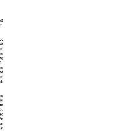
xã
m,
ộc
xã
em
ng
ng
ác
ng
hệ
ệm
nh
ng
ời
ra
ác
trò
ển
on
át