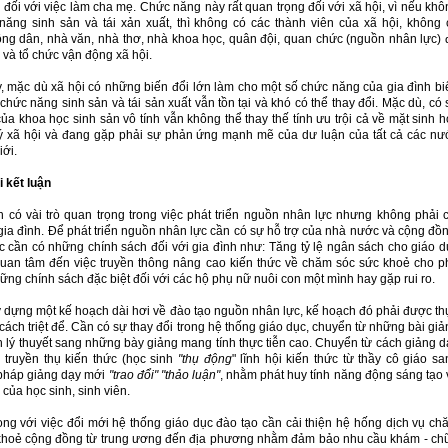
đối với việc làm cha mẹ. Chức năng này rất quan trọng đối với xã hội, vì nếu khô
năng sinh sản và tái xản xuất, thì không có các thành viên của xã hội, không 
ng dân, nhà văn, nhà thơ, nhà khoa học, quân đội, quan chức (nguồn nhân lực) 
và tổ chức vận động xã hội.
, mặc dù xã hội có những biến đổi lớn làm cho một số chức năng của gia đình bi
chức năng sinh sản và tái sản xuất vẫn tồn tại và khó có thể thay đổi. Mặc dù, có
của khoa học sinh sản vô tính vẫn không thể thay thế tính ưu trội cả về mặt sinh 
lý xã hội và đang gặp phải sự phản ứng mạnh mẽ của dư luận của tất cả các nư
iới.
i kết luận
h có vài trò quan trọng trong việc phát triển nguồn nhân lực nhưng không phải c
ia đình. Để phát triển nguồn nhân lực cần có sự hỗ trợ của nhà nước và cộng đồn
 cần có những chính sách đối với gia đình như: Tăng tỷ lệ ngân sách cho giáo d
 quan tâm đến việc truyền thông nâng cao kiến thức về chăm sóc sức khoẻ cho p
ững chính sách đặc biệt đối với các hộ phụ nữ nuôi con một mình hay gặp rui ro.
y dựng một kế hoạch dài hơi về đào tạo nguồn nhân lực, kế hoạch đó phải được th
cách triệt để. Cần có sự thay đổi trong hệ thống giáo dục, chuyển từ những bài gi
 lý thuyết sang những bày giảng mang tính thực tiễn cao. Chuyển từ cách giảng d
u truyền thụ kiến thức (học sinh
"thụ động
" lĩnh hội kiến thức từ thầy cô giáo sa
pháp giảng dạy mới
"trao đổi" "thảo luận"
, nhằm phát huy tính năng động sáng tạo 
của học sinh, sinh viên.
ong với việc đổi mới hệ thống giáo dục đào tạo cần cải thiện hệ hống dịch vụ ch
khoẻ cộng đồng từ trung ương đến địa phương nhằm đảm bảo nhu cầu khám - ch