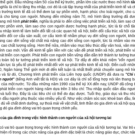
 thế giới. Đầu những năm 50 của thế kỷ trước, phần lớn các nước theo mô hình
tă
nghĩa là chỉ lo tăng thu nhập, coi đó là cái tập trung nhất của phát triển kinh tế và 
 trưởng kinh tế đã có thể đem lại sự phồn vinh, hạnh phúc cho loài người, cho c
và cho từng con người. Nhưng đến những năm 70, mô hình tăng trưởng đã đư
ang mô hình
phát triển
, nghĩa là phải lo đến công việc phát triển xã hội, làm sao 
ược phồn vinh, làm sao cho con người được hưởng hạnh phúc, tức là từ chỗ tă
u nhập kinh tế làm biến đổi tất cả các quan hệ xã hội, biến đổi cấu trúc xã hội c
 biến đổi cơ cấu sản xuất, cơ cấu kinh tế nhằm phục vụ đời sống con người, khô
ng cao đời sống vật chất mà nâng cao đời sống con người, tức là nhằm vào m
g cao chất lượng sống. Hơn thế nữa, nhằm vào mục tiêu thúc đẩy văn hoá, văn mi
ỉnh cao mới. Vấn đề kinh tế gắn liền với các vấn đề phát triển xã hội, phát triển 
át triển con người. Phát triển con người bền vững dần dần trở thành tư tưởng tru
g toàn bộ tư tưởng phát triển kinh tế xã hội. Từ đấy đi đến khái niệm
"vốn ngườ
n lực là yếu tố phát triển nhất đối với sự phát triển kinh tế xã hội. Đến cuối nh
, Ngân hàng Thế giới mới đi đến kết luận là nhất thiết phải chuyển sang mô hì
ển và từ đó, Chương trình phát triển của Liên hợp quốc (UNDP) đã đưa ra
"Chỉ 
ển người"
(tiếng Anh viết tắt là HDI) và coi đây là chỉ số tổng hợp nói lên thang 
ển của một nước. Từ đầu những năm 1990 của thế kỷ XX đến nay, UNDP đã công 
phát triển con người hàng năm dựa trên 3 tiêu chí: Thu nhập quốc dân đầu ngườ
và tuổi thọ. Đây là các tiêu chí có thể đo đạc được. Tuổi thọ, giáo dục và thu nh
n đầu người phụ thuộc vào nhiều yếu tố. Như việc chăm sóc sức khoẻ ban đầu, tì
 đủ về chất dinh dưỡng, sự thoả mái về vật chất, tinh thần do gia đình và xã hội qu
ng đó gia đình đóng vai trò quan trọng chính yếu.
ò của gia đình trong việc hình thành con người của xã hội tương lai
có vai trò quan trọng trong việc hình thành con người của xã hội tương lai. Vai trò
hiện rõ trong các chức năng của gia đình đặc biệt là chức năng giáo dục, chức nă