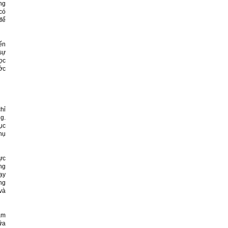
ng
có
để
ến
 sự
học
ớc
hỉ
g.
ục
hụ
ực
ảng
ạy
ng
và
ăm
ữa