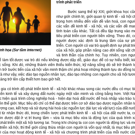
trình phát triển
Bước sang thế kỷ XXI, giới khoa học cũ
như giới chính trị, giới quan lý kinh tế - xã hội 
trọng hơn nhiều đến vấn đề văn hoá, con ngườ
các vấn đề kinh tế - xã hội, và các vấn đề ma
tính toàn cấu khác. Tất cả đều tập trung vào m
tiêu phát triển con người bền vững. Theo đó, c
người được xác định là trung tâm của sự ph
triển. Con người có vai trò quyết định sự phát tr
inh họa (Sư tầm internet)
của xã hội, góp phần nâng cao đời sống vật ch
và tinh thần của chính họ. Tuy nhiên, con ngư
 làm tốt được vai trò đó nếu không được dậy dỗ, giáo dục để có sự hiểu biết, ki
 sống. Khi đó, những thành viên thiếu kiến thức, kỹ năng sống đó sẽ trở thành l
 trở bước tiến của xã hội văn minh thậm chí phá hoại những thành tựu do đồng lo
Và như vậy, việc đào tạo nguồn nhân lực, đào tạo những con người cho xã hội tươ
càng trở lên cấp thiết hơn bao giờ hết.
gia có trình độ phát triển kinh tế - xã hội khác nhau song các nước đều có mục ti
triển kinh tế và xây dựng đất nước ngày một văn minh và công bằng hơn. Việt N
c hiện quá trình công nghiệp hoá - hiện đại hoá đất nước để hoà nhập vào trào l
rên thế giới. Mục tiêu đó chỉ có thể đạt được trên cơ sở đào tạo được nguồn nhân 
ượng cao, kết hợp và sử dụng hài hoà các nguồn lực (tài lực và vật lực) của đất nư
 từ nhận thức đó, trong chiến lược phát triển kinh tế - xã hội của đất nước ta, c
n được đặt ở vị trí trung tâm – vừa là mục tiêu vừa là động lực của quá trình x
hát triển một xã hội tương lai. Trong khi chúng ta coi con người là động lực và m
 triển xã hội, thì thế giới cũng thừa nhận con người là vốn quý nhất, là mục tiêu p
i của mọi hoạt động kinh tế - xã hội và chương trình phát triển của mỗi nước cũ