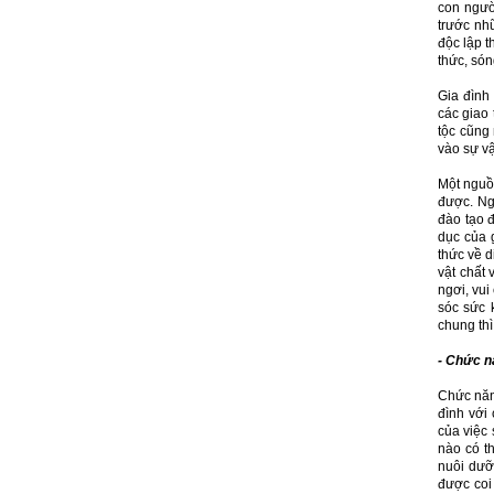
con người
trước nhữ
độc lập t
thức, són
Gia đình
các giao 
tộc cũng
vào sự vậ
Một nguồn
được. Ng
đào tạo 
dục của g
thức về d
vật chất 
ngơi, vui
sóc sức 
chung thì
- Chức nă
Chức năng
đình với 
của việc 
nào có t
nuôi dưỡn
được coi