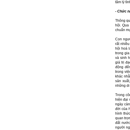
tâm lý tì
- Chức n
Thông qu
hội. Qua 
chuẩn mực
Con người
rất nhiều
hội hoá 
trong gia
và sinh h
giá trị đ
động đến
trong việ
khác nhằ
sản xuất,
những di 
Trong côn
hiện đại 
ngày càng
đời của 
hình thức
quan trọn
đất nước
người ng