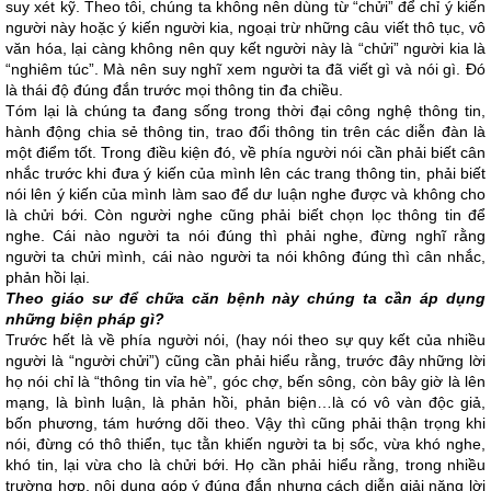
suy xét kỹ. Theo tôi, chúng ta không nên dùng từ “chửi” để chỉ ý kiến
người này hoặc ý kiến người kia, ngoại trừ những câu viết thô tục, vô
văn hóa, lại càng không nên quy kết người này là “chửi” người kia là
“nghiêm túc”. Mà nên suy nghĩ xem người ta đã viết gì và nói gì. Đó
là thái độ đúng đắn trước mọi thông tin đa chiều.
Tóm lại là chúng ta đang sống trong thời đại công nghệ thông tin,
hành động chia sẻ thông tin, trao đổi thông tin trên các diễn đàn là
một điểm tốt. Trong điều kiện đó, về phía người nói cần phải biết cân
nhắc trước khi đưa ý kiến của mình lên các trang thông tin, phải biết
nói lên ý kiến của mình làm sao để dư luận nghe được và không cho
là chửi bới. Còn người nghe cũng phải biết chọn lọc thông tin để
nghe. Cái nào người ta nói đúng thì phải nghe, đừng nghĩ rằng
người ta chửi mình, cái nào người ta nói không đúng thì cân nhắc,
phản hồi lại.
Theo giáo sư để chữa căn bệnh này chúng ta cần áp dụng
những biện pháp gì?
Trước hết là về phía người nói, (hay nói theo sự quy kết của nhiều
người là “người chửi”) cũng cần phải hiểu rằng, trước đây những lời
họ nói chỉ là “thông tin vỉa hè”, góc chợ, bến sông, còn bây giờ là lên
mạng, là bình luận, là phản hồi, phản biện…là có vô vàn độc giả,
bốn phương, tám hướng dõi theo. Vậy thì cũng phải thận trọng khi
nói, đừng có thô thiển, tục tằn khiến người ta bị sốc, vừa khó nghe,
khó tin, lại vừa cho là chửi bới. Họ cần phải hiểu rằng, trong nhiều
trường hợp, nội dung góp ý đúng đắn nhưng cách diễn giải nặng lời