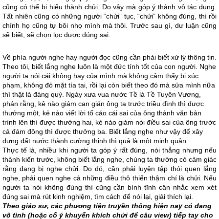
cũng có thể bị hiểu thành chửi. Do vậy mà góp ý thành vô tác dụng.
Tất nhiên cũng có những người “chửi” tục, “chửi” không đúng, thì rồi
chính họ cũng tự bôi nhọ mình mà thôi. Trước sau gì, dư luận cũng
sẽ biết, sẽ chọn lọc được đúng sai.
Về phía người nghe hay người đọc cũng cần phải biết xử lý thông tin.
Theo tôi, biết lắng nghe luôn là một đức tính tốt của con người. Nghe
người ta nói cái không hay của mình mà không cảm thấy bị xúc
phạm, không đỏ mặt tía tai, rồi lại còn biết theo đó mà sửa mình nữa
thì thật là đáng quý. Ngày xưa vua nước Tề là Tề Tuyên Vương,
phán rằng, kẻ nào giám can gián ông ta trước triều đình thì được
thưởng một, kẻ nào viết lời tố cáo cái sai của ông thành văn bản
trình lên thì được thưởng hai, kẻ nào giám nói điều sai của ông trước
cả đám đông thì được thưởng ba. Biết lắng nghe như vậy để xây
dựng đất nước thành cường thịnh thì quả là một minh quân.
Thực tế là, nhiều khi người ta góp ý rất đúng, nói thẳng nhưng nếu
thành kiến trước, không biết lắng nghe, chúng ta thường có cảm giác
rằng đang bị nghe chửi. Do đó, cần phải luyện tập thói quen lắng
nghe, phải quen nghe cả những điều thô thiển thậm chí là chửi. Nếu
người ta nói không đúng thì cũng cần bình tĩnh cân nhắc xem xét
đúng sai mà rút kinh nghiệm, tìm cách để nói lại, giải thích lại.
Theo giáo sư, các phương tiện truyền thông hiện nay có đang
vô tình (hoặc cố ý khuyến khích chửi để câu view) tiếp tay cho