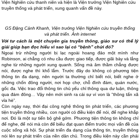
Viện Nghiên cứu thanh niên và hiện là Viện trưởng Viện Nghiên cứu
truyền thống và phát triển, xung quanh vấn đề này.
GS Đặng Cảnh Khanh, Viện trưởng Viện Nghiên cứu truyền thống
và phát triển. Ảnh internet
Với tư cách là một chuyên gia truyền thông, giáo sư có thể lý
giải giúp bạn đọc hiểu vì sao lại có “bệnh” chửi đó?
Ngoại trừ những người bị lạc ngoài hoang đảo một mình như
Robinson, ai chẳng có nhu cầu được giao tiếp, được giãi bày và lắng
nghe từ những người xung quanh. Sống mà âm thầm chẳng được
nói, được nghe thì khổ lắm. Trước đây do không có phương tiện
thông tin đa dạng, nên người ta thường chỉ biết nói, biết nghe ở
những chốn đông người, nơi họp chợ, chỗ đình đám, quán nước,
gốc đa. Việc trao đổi thông tin chủ yếu chỉ thông qua dư luận, thông
qua đám đông… Vậy nên mới sinh ra cái sự ví von là “thông tấn xã
vỉa hè”.
Còn ngày nay, thời đại công nghệ thông tin phát triển, các phương
tiện truyền thông nhiều, con người có điều kiện để nói, để nghe khắp
nơi. Đó là một sự tiến bộ ghê gớm. Phương tiện thông tin không chỉ
để nghe, để nói mà còn để biểu đạt quan điểm trước mọi vấn đề của
cuộc sống xã hội. Sự phát triển đa dạng của thông tin, truyền thông
nói lên sự phát triển của nền dân chủ. Trong điều kiện này cần phải