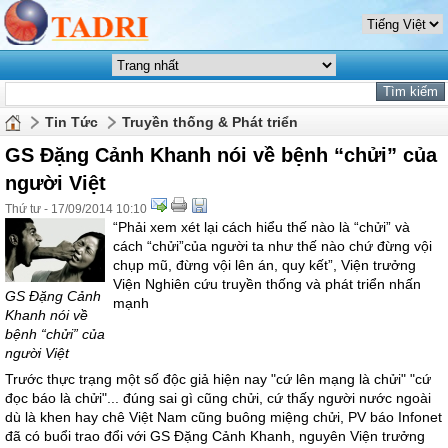
Tin Tức
Truyền thống & Phát triển
GS Đặng Cảnh Khanh nói về bệnh “chửi” của
người Việt
Thứ tư - 17/09/2014 10:10
“Phải xem xét lại cách hiểu thế nào là “chửi” và
cách “chửi”của người ta như thế nào chứ đừng vội
chụp mũ, đừng vội lên án, quy kết”, Viện trưởng
Viện Nghiên cứu truyền thống và phát triển nhấn
GS Đặng Cảnh
mạnh
Khanh nói về
bệnh “chửi” của
người Việt
Trước thực trạng một số độc giả hiện nay "cứ lên mạng là chửi" "cứ
đọc báo là chửi"... đúng sai gì cũng chửi, cứ thấy người nước ngoài
dù là khen hay chê Việt Nam cũng buông miệng chửi, PV báo Infonet
đã có buổi trao đổi với GS Đặng Cảnh Khanh, nguyên Viện trưởng