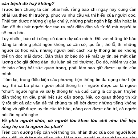
căn bệnh đó hay không?
Trước tiên chúng ta cần phải hiểu rằng báo chí ngày nay cũng cần
phải lựa theo thị trường, phục vụ nhu cầu và thị hiếu của người đọc.
Phải tìm được những gì gây chú ý, những phát ngôn hấp dẫn hoặc lạ
lẫm để thu hút người đọc tạo ra một diễn đàn và từ đó mà người ta
sẽ mua báo.
Tuy nhiên, báo chí cũng có danh dự của mình. Đối với những tờ báo
đăng tải những phát ngôn không có căn cứ, tục tằn, thô lỗ, thì những
người có học vấn, những người biết cách xử lý thông tin sẽ không
thể tin đọc mãi được. Bản thân tờ báo đó sẽ mất uy tín, sẽ mất dần
lượng độc giả đứng đắn, dư luận sẽ coi thường. Do đó, nhiệm vụ của
tờ báo cũng hết sức quan trọng, phải làm sao giữ được uy tín của
mình.
Tóm lại, trong điều kiện các phương tiện thông tin đa dạng như hiện
nay, thì cả ba phía: người phát thông tin - người được coi là người
“chửi”; người nghe và xử lý thông tin và cuối cùng là cơ quan truyền
dẫn thông tin đều phải hết sức cẩn trọng. Nếu cơ quan thông tin xử
lý tốt tất cả các vấn đề thì chúng ta sẽ bớt được những tiếng không
đúng và giữ được uy tín của tờ báo, nâng cao được dân trí, cả người
nói lần người nghe .
Về phía người chửi, có người lúc khen lúc chê như thế liệu
rằng họ có là người ba phải?
Trên con đường tiếp cận với thông tin, nhận thức của con người luôn