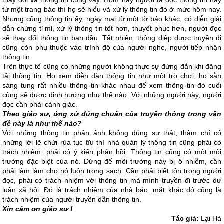
thay đổi và thông tin cũng vậy. Hôm nay người ta đọc thông tin này
từ một trang báo thì họ sẽ hiểu và xử lý thông tin đó ở mức hôm nay.
Nhưng cũng thông tin ấy, ngày mai từ một tờ báo khác, có diễn giải
dẫn chứng tỉ mỉ, xử lý thông tin tốt hơn, thuyết phục hơn, người đọc
sẽ thay đổi thông tin ban đầu. Tất nhiên, thông điệp được truyền đi
cũng còn phụ thuộc vào trình độ của người nghe, người tiếp nhận
thông tin.
Trên thực tế cũng có những người không thực sự đứng đắn khi đăng
tải thông tin. Họ xem diễn đàn thông tin như một trò chơi, họ sẵn
sàng tung rất nhiều thông tin khác nhau để xem thông tin đó cuối
cùng sẽ được định hướng như thế nào. Với những người này, người
đọc cần phải cảnh giác.
Theo giáo sư, ứng xử đúng chuẩn của truyền thông trong vấn
đề này là như thế nào?
Với những thông tin phản ánh không đúng sự thật, thậm chí có
những lời lẽ chửi rủa tục tĩu thì nhà quản lý thông tin cũng phải có
trách nhiệm, phải có ý kiến phản hồi. Thông tin cũng có một môi
trường đặc biệt của nó. Đừng để môi trường này bị ô nhiễm, cần
phải làm làm cho nó luôn trong sạch. Cần phải biết tôn trọng người
đọc, phải có trách nhiệm với thông tin mà mình truyền đi trước dư
luận xã hội. Đó là trách nhiệm của nhà báo, mặt khác đó cũng là
trách nhiệm của người truyền dẫn thông tin.
Xin cảm ơn giáo sư !
Tác giả:
Lại Hà