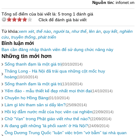
Nguồn tin:
infonet.vn
Tổng số điểm của bài viết là: 5 trong 1 đánh giá
Click để đánh giá bài viết
Từ khóa:
xem xét
,
thế nào
,
người ta
,
như thế
,
lên án
,
quy kết
,
nghiên
cứu
,
truyền thống
,
phát triển
Bình luận mới
Bạn cần đăng nhập thành viên để sử dụng chức năng này
Những tin mới hơn
Sống thanh đạm là một giá trị
(03/10/2014)
Thăng Long - Hà Nội đã trải qua những cột mốc huy
hoàng
(10/10/2014)
Sống thanh đạm là một giá trị
(13/10/2014)
Yếm đào - mẫu thiết kế đẹp nhất mọi thời đại
(14/10/2014)
Chuyện họ Hồng Bàng
(01/10/2014)
Làm gì khi tham sân si dấy lên?
(25/09/2014)
Hồi ký đẫm nước mắt của học viên cai nghiện
(22/09/2014)
Chữ “Vạn” trong Phật giáo viết như thế nào?
(22/09/2014)
Ai đang giết những 'lá phổi xanh' ở Hà Nội?
(24/09/2014)
Ông Dương Trung Quốc “luận” việc trộm “vớ bẫm” tại nhà quan