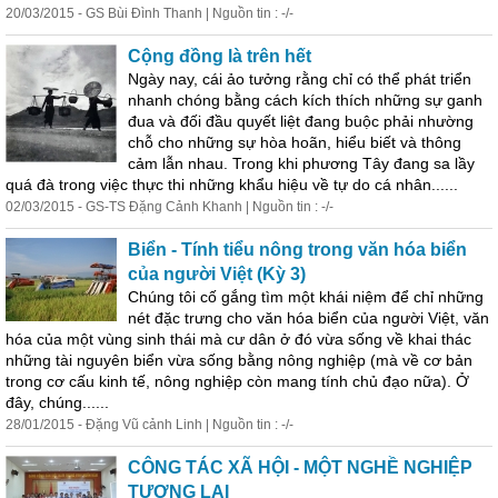
20/03/2015 - GS Bùi Đình Thanh | Nguồn tin : -/-
Cộng đồng là trên hết
Ngày nay, cái ảo tưởng rằng chỉ có thể phát triển
nhanh chóng bằng cách kích thích những sự ganh
đua và đối đầu quyết liệt đang buộc phải nhường
chỗ cho những sự hòa hoãn, hiểu biết và thông
cảm lẫn nhau. Trong khi phương Tây đang sa lầy
quá đà trong việc thực thi những khẩu hiệu về tự do cá nhân......
02/03/2015 - GS-TS Đặng Cảnh Khanh | Nguồn tin : -/-
Biển - Tính tiểu nông trong văn hóa biển
của người Việt (Kỳ 3)
Chúng tôi cố gắng tìm một khái niệm để chỉ những
nét đặc trưng cho văn hóa biển của người Việt, văn
hóa của một vùng sinh thái mà cư dân ở đó vừa sống về khai thác
những tài
nguyên
biển vừa sống bằng nông nghiệp (mà về cơ bản
trong cơ cấu kinh tế, nông nghiệp còn mang tính chủ đạo nữa). Ở
đây, chúng......
28/01/2015 - Đặng Vũ cảnh Linh | Nguồn tin : -/-
CÔNG TÁC XÃ HỘI - MỘT NGHỀ NGHIỆP
TƯƠNG LAI