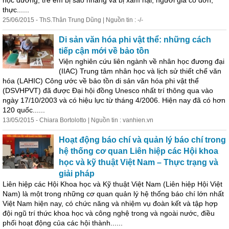
học đường, trẻ em bị sao nhãng và bị xâm hại; người già cô đơn,
thực......
25/06/2015 - ThS.Thân Trung Dũng | Nguồn tin : -/-
Di sản văn hóa phi vật thể: những cách
tiếp cận mới về bảo tồn
Viện nghiên cứu liên ngành về nhân học đương đại
(IIAC) Trung tâm nhân học và lịch sử thiết chế văn
hóa (LAHIC) Công ước về bảo tồn di sản văn hóa phi vật thể
(DSVHPVT) đã được Đại hội đồng Unesco nhất trí thông qua vào
ngày 17/10/2003 và có hiệu lực từ tháng 4/2006. Hiện nay đã có hơn
120 quốc......
13/05/2015 - Chiara Bortolotto | Nguồn tin : vanhien.vn
Hoạt động báo chí và quản lý báo chí trong
hệ thống cơ quan Liên hiệp các Hội khoa
học và kỹ thuật Việt Nam – Thực trạng và
giải pháp
Liên hiệp các Hội Khoa học và Kỹ thuật Việt Nam (Liên hiệp Hội Việt
Nam) là một trong những cơ quan quản lý hệ thống báo chí lớn nhất
Việt Nam hiện nay, có chức năng và nhiệm vụ đoàn kết và tập hợp
đội ngũ trí thức khoa học và công nghệ trong và ngoài nước, điều
phối hoạt động của các hội thành......