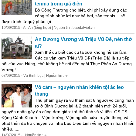
tennis trong giá điện
Bộ Công Thương cho biết, chi phí xây dựng các
công trình phúc lợi như bể bơi, sân tennis… sẽ
được trích từ quỹ phúc lợi....
10/09/2015 - An An (tổng hợp) | Nguồn tin : baodatviet.vn
An Dương Vương và Triệu Vũ Đế, nên thờ
ai?
Xem thế đủ biết các cụ ta xưa không hề sai lầm.
Các cụ vẫn xem Triệu Vũ Đế (Triệu Đà) là sự tiếp
nối của vua Hùng, chứ không hề nói đến ngài Thục Phán An Dương
Vương!...
03/09/2015 - Vũ Bình Lục | Nguồn tin : -/-
Vô cảm –
nguyên
nhân khiến tội ác leo
thang
Thủ phạm gây ra vụ thảm sát 6 người vô cùng man
rợ ở Bình Dương lại là 2 thanh niên mới 24 tuổi,
nguyên
nhân gây án cũng đơn giản: trả thù tình và vì tiền. GS-TS
Đặng Cảnh Khanh – Viện trưởng Viện nghiên cứu truyền thống và
phát triển đã trò chuyện với nhà báo Diệu Linh về
nguyên
nhân khiến
nhiều......
14/07/2015 - | Nguồn tin : -/-