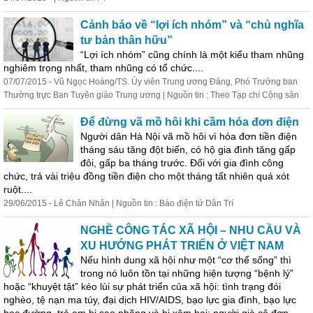
Cảnh báo về “lợi ích nhóm” và “chủ nghĩa
tư bản thân hữu”
“Lợi ích nhóm” cũng chính là một kiểu tham nhũng
nghiêm trọng nhất, tham nhũng có tổ chức....
07/07/2015 - Vũ Ngọc Hoàng/TS. Ủy viên Trung ương Đảng, Phó Trưởng ban
Thường trực Ban Tuyên giáo Trung ương | Nguồn tin : Theo Tạp chí Cộng sản
Để đừng vã mồ hôi khi cầm hóa đơn điện
Người dân Hà Nội vã mồ hôi vì hóa đơn tiền điện
tháng sáu tăng đột biến, có hộ gia đình tăng gấp
đôi, gấp ba tháng trước. Đối với gia đình công
chức, trả vài triệu đồng tiền điện cho một tháng tất nhiên quá xót
ruột....
29/06/2015 - Lê Chân Nhân | Nguồn tin : Báo điện tử Dân Trí
NGHỀ CÔNG TÁC XÃ HỘI – NHU CẦU VÀ
XU HƯỚNG PHÁT TRIỂN Ở VIỆT NAM
Nếu hình dung xã hội như một “cơ thể sống” thì
trong nó luôn tồn tại những hiện tượng “bệnh lý”
hoặc “khuyệt tật” kéo lùi sự phát triển của xã hội: tình trạng đói
nghèo, tệ nạn ma túy, đại dịch HIV/AIDS, bạo lực gia đình, bạo lực