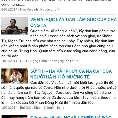
cũng hung......
24/11/2014 - Hàn Vũ Linh | Nguồn tin : -/-
VỀ BÀI HỌC LẤY DÂN LÀM GỐC CỦA CHA
ÔNG TA
Quan điểm “dĩ nông vi bản”‘, lấy dân làm gốc được
nhắc nhiều trong các sách vở nho giáo, từ Khổng
Tử, Mạnh Tử, cho đến các nhà nho sau này. Tuy nhiên, lấy dân làm
gốc không phải là sản phẩm sáng tạo của riêng nho giáo cũng như
của người Trung Hoa. Quan tâm đến cuộc sống của cộng đồng, của
người dân,......
20/11/2014 - GS-TS Đặng Cảnh Khanh | Nguồn tin : -/-
SỬ THI – HÁ PÀ “PHUỲ CA NA CA” CỦA
NGƯỜI HÀ NHÌ Ở MƯỜNG TÈ
Các dân tộc Việt Nam có một khối lượng sử thi đồ
sộ mà ít quốc gia nào có được. Nếu như dưới thời Pháp thuộc, chỉ có
hai tác phẩm sử thi Tây
Nguyên
được sưu tầm và công bố thì cho
đến nay hàng trăm bản sử thi đã được sưu tầm. Tuy nhiên, theo như
lời nhận xét của GS.Phan Đăng Nhật thì “nhiều dân tộc......
18/11/2014 - Bùi Quốc Khánh | Nguồn tin : -/-
Công tác xã hội- NGHỀ NGHIỆP VÀ ĐẠO