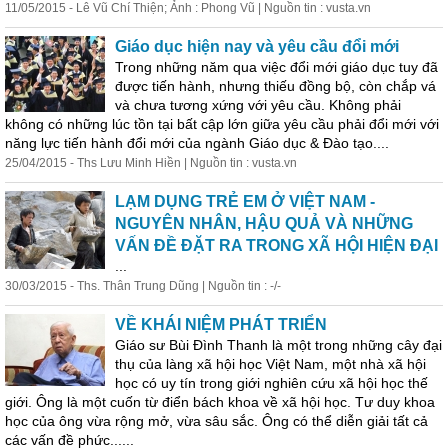
11/05/2015 - Lê Vũ Chí Thiện; Ảnh : Phong Vũ | Nguồn tin : vusta.vn
Giáo dục hiện nay và yêu cầu đổi mới
Trong những năm qua việc đổi mới giáo dục tuy đã
được tiến hành, nhưng thiếu đồng bộ, còn chắp vá
và chưa tương xứng với yêu cầu. Không phải
không có những lúc tồn tại bất cập lớn giữa yêu cầu phải đổi mới với
năng lực tiến hành đổi mới của ngành Giáo dục & Đào tạo....
25/04/2015 - Ths Lưu Minh Hiền | Nguồn tin : vusta.vn
LẠM DỤNG TRẺ EM Ở VIỆT NAM -
NGUYÊN NHÂN, HẬU QUẢ VÀ NHỮNG
VẤN ĐỀ ĐẶT RA TRONG XÃ HỘI HIỆN ĐẠI
...
30/03/2015 - Ths. Thân Trung Dũng | Nguồn tin : -/-
VỀ KHÁI NIỆM PHÁT TRIỂN
Giáo sư Bùi Đình Thanh là một trong những cây đại
thụ của làng xã hội học Việt Nam, một nhà xã hội
học có uy tín trong giới nghiên cứu xã hội học thế
giới. Ông là một cuốn từ điển bách khoa về xã hội học. Tư duy khoa
học của ông vừa rộng mở, vừa sâu sắc. Ông có thể diễn giải tất cả
các vấn đề phức......