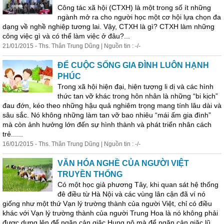
Công tác xã hội (CTXH) là một trong số ít những
ngành mở ra cho người học một cơ hội lựa chọn đa
dạng về nghề nghiệp tương lai. Vậy, CTXH là gì? CTXH làm những
công việc gì và có thể làm việc ở đâu?...
21/01/2015 - Ths. Thân Trung Dũng | Nguồn tin : -/-
ĐỂ CUỘC SỐNG GIA ĐÌNH LUÔN HẠNH
PHÚC
Trong xã hội hiện đại, hiện tượng li dị và các hình
thức tan vỡ khác trong hôn nhân là những “bi kịch”
đau đớn, kéo theo những hậu quả nghiêm trọng mang tính lâu dài và
sâu sắc. Nó không những làm tan vỡ bao nhiêu “mái ấm gia đình”
mà còn ảnh hưởng lớn đến sự hình thành và phát triển nhân cách
trẻ......
16/01/2015 - Ths. Thân Trung Dũng | Nguồn tin : -/-
VĂN HÓA NGHỀ CỦA NGƯỜI VIỆT
TRUYỀN THỐNG
Có một học giả phương Tây, khi quan sát hệ thống
đê điều từ Hà Nội và các vùng lân cận đã ví nó
giống như một thứ Vạn lý trường thành của người Việt, chỉ có điều
khác với Vạn lý trường thành của người Trung Hoa là nó không phải
được dựng lên để ngăn cản giặc Hung nô mà để ngăn cản giặc lũ