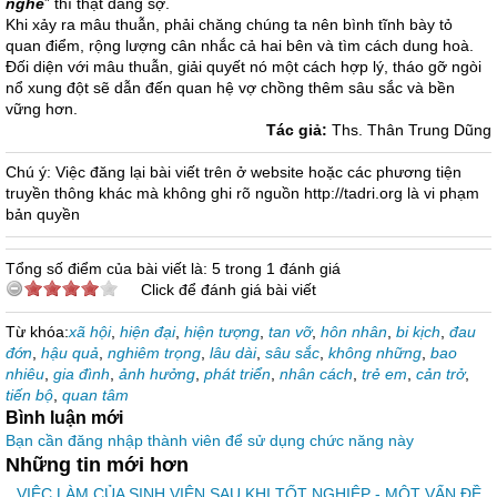
nghe
” thì thật đáng sợ.
Khi xảy ra mâu thuẫn, phải chăng chúng ta nên bình tĩnh bày tỏ
quan điểm, rộng lượng cân nhắc cả hai bên và tìm cách dung hoà.
Đối diện với mâu thuẫn, giải quyết nó một cách hợp lý, tháo gỡ ngòi
nổ xung đột sẽ dẫn đến quan hệ vợ chồng thêm sâu sắc và bền
vững hơn.
Tác giả:
Ths. Thân Trung Dũng
Chú ý: Việc đăng lại bài viết trên ở website hoặc các phương tiện
truyền thông khác mà không ghi rõ nguồn http://tadri.org là vi phạm
bản quyền
Tổng số điểm của bài viết là: 5 trong 1 đánh giá
Click để đánh giá bài viết
Từ khóa:
xã hội
,
hiện đại
,
hiện tượng
,
tan vỡ
,
hôn nhân
,
bi kịch
,
đau
đớn
,
hậu quả
,
nghiêm trọng
,
lâu dài
,
sâu sắc
,
không những
,
bao
nhiêu
,
gia đình
,
ảnh hưởng
,
phát triển
,
nhân cách
,
trẻ em
,
cản trở
,
tiến bộ
,
quan tâm
Bình luận mới
Bạn cần đăng nhập thành viên để sử dụng chức năng này
Những tin mới hơn
VIỆC LÀM CỦA SINH VIÊN SAU KHI TỐT NGHIỆP - MỘT VẤN ĐỀ