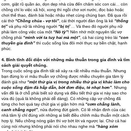
cơm, giặt rũ quần áo, dọn dẹp nhà cửa đến chăm sóc con cái… còn
chồng chỉ lo việc xã hội, xong thì ngồi chơ xơi nước, đọc báo hoặc
chơi thể thao, đánh bài hoặc nhậu nhẹt cùng chúng bạn. Đã qua rồi
cái thờ
“Chồng chúa - vợ tôi”
, cái thời người đàn ông là kẻ
“thống
trị”
và phụ nữ là những người
“bị trị
”… Và theo đó người phụ nữ
phải làm công việc của một
“Nô tỳ”
! Nên nhớ một nguyên tắc vợ
chồng phải
“mình với ta tuy hai mà một”
, cả hai cùng trèo lái
“con
thuyền gia đình”
thì cuộc sống lứa đôi mới thực sự bền chặt, hạnh
phúc.
4.
Bình tĩnh đối diện với những mâu thuẫn trong gia đình và tìm
cách giải quyết chúng.
Trong cuộc sông gia đình tất sẽ xảy ra rất nhiều mâu thuẫn. Nhưng
bạn đừng lo vì mâu thuẫn vợ chồng được nhiều chuyên gia tâm lý
đánh giá như
“một thứ gia vị trong nhiều thứ gia vị khác làm cho
cuộc sống đậm đà hấp dẫn, bớt đơn điệu, tẻ nhạt hơn”
. Nhưng
vấn đề là ở chỗ phải biết sử dụng và điều tiết thứ gia vị này sao cho
vừa đủ (quả là không phải dễ dàng). Có những cặp vợ chồng đã
từng cho hơi quá tay chút gia vị giận hờn mà
“cơm chẳng lành,
canh chẳng ngọt”
, nửa đường đứt gánh. Có lẽ nhận định của các
nhà tâm lý chỉ đúng với những ai biết điều chỉnh mâu thuẫn một cách
hợp lý. Nếu chồng nóng giận thì vợ bớt lời và ngược lại. Chứ cả hai
cùng nói nhưng không phải nói cho nhau nghe mà
“hàng xóm