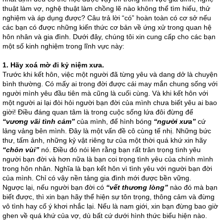
thuật làm vợ, nghệ thuật làm chồng lẽ nào không thể tìm hiểu, thử
nghiệm và áp dụng được? Câu trả lời “có” hoàn toàn có cơ sở nếu
các bạn có được những kiến thức cơ bản về ứng xử trong quan hệ
hôn nhân và gia đình. Dưới đây, chúng tôi xin cung cấp cho các bạn
một số kinh nghiệm trong lĩnh vực này:
1.
Hãy xoá mờ đi kỷ niệm xưa.
Trước khi kết hôn, việc một người đã từng yêu và dang dở là chuyện
bình thường. Có mấy ai trong đời được cái may mắn chung sống với
người mình yêu đầu tiên mà cũng là cuối cùng. Và khi kết hôn với
một người ai lại đòi hỏi người bạn đời của mình chưa biết yêu ai bao
giời! Điều đáng quan tâm là trong cuộc sống lứa đôi đừng để
“vương vãi tình cảm”
của mình, để hình bóng
“người xưa”
cứ
lảng vảng bên mình. Đây là một vấn đề cô cùng tế nhị. Những bức
thư, tấm ảnh, những kỷ vật riêng tư của một thời quá khứ xin hãy
“chôn vùi”
nó. Điều đó nói lên rằng bạn rất trân trọng tình yêu
người bạn đời và hơn nữa là bạn coi trọng tình yêu của chính mình
trong hôn nhân. Nghĩa là bạn kết hôn vì tình yêu với người bạn đời
của mình. Chỉ có vậy nền tảng gia đình mới được bền vững.
Ngược lại, nếu người bạn đời có
“vết thương lòng”
nào đó mà bạn
biết được, thì xin bạn hãy thể hiện sự tôn trọng, thông cảm và đừng
vô tình hay cố ý khơi nhắc lại. Nếu là nam giới, xin bạn đừng bao giờ
ghen về quá khứ của vợ, dù bất cứ dưới hình thức biểu hiện nào.