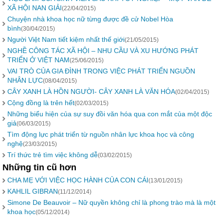
XÃ HỘI NAN GIẢI
(22/04/2015)
Chuyện nhà khoa học nữ từng được đề cử Nobel Hòa
bình
(30/04/2015)
Người Việt Nam tiết kiệm nhất thế giới
(21/05/2015)
NGHỀ CÔNG TÁC XÃ HỘI – NHU CẦU VÀ XU HƯỚNG PHÁT
TRIỂN Ở VIỆT NAM
(25/06/2015)
VAI TRÒ CỦA GIA ĐÌNH TRONG VIỆC PHÁT TRIỂN NGUỒN
NHÂN LỰC
(08/04/2015)
CÂY XANH LÀ HỒN NGƯỜI- CÂY XANH LÀ VĂN HÓA
(02/04/2015)
Cộng đồng là trên hết
(02/03/2015)
Những biểu hiện của sự suy đồi văn hóa qua con mắt của một độc
giả
(06/03/2015)
Tìm động lực phát triển từ nguồn nhân lực khoa học và công
nghệ
(23/03/2015)
Trí thức trẻ tìm việc không dễ
(03/02/2015)
Những tin cũ hơn
CHA MẸ VỚI VIỆC HỌC HÀNH CỦA CON CÁI
(13/01/2015)
KAHLIL GIBRAN
(11/12/2014)
Simone De Beauvoir – Nữ quyền không chỉ là phong trào mà là một
khoa học
(05/12/2014)