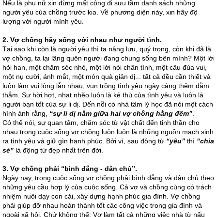
Nếu là phụ nữ xin đừng mất công đi sưu tầm danh sách những
người yêu của chồng trước kia. Về phương diện này, xin hãy độ
lượng với người mình yêu.
2.
Vợ chồng hãy sống với nhau như người tình.
Tại sao khi còn là người yêu thì ta nâng lưu, quý trọng, còn khi đã là
vợ chồng, ta lại lãng quên người đang chung sống bên mình? Một lời
hỏi han, một chăm sóc nhỏ, một lời nói chân tình, một câu đùa vui,
một nụ cười, ánh mắt, một món quà giản dị... tất cả đều cần thiết và
luôn làm vui lòng lẫn nhau, vun trồng tình yêu ngày càng thêm đằm
thắm. Sự hời hợt, nhạt nhẽo luôn là kẻ thù của tình yêu và luôn là
người bạn tốt của sự li dị. Đến nỗi có nhà tâm lý học đã nói một cách
hình ảnh rằng,
“sự li dị nằm giữa hai vợ chồng hằng đêm”
.
Có thể nói, sự quan tâm, chăm sóc từ vật chất đến tinh thần cho
nhau trong cuộc sống vợ chồng luôn luôn là những nguồn mạch sinh
ra tình yêu và giữ gìn hạnh phúc. Bởi vì, sau động từ
“yêu”
thì
“chia
sẻ”
là động từ đẹp nhất trên đời.
3.
Vợ chồng phải “bình đẳng - dân chủ”.
Ngày nay, trong cuộc sống vợ chồng phải bình đẳng và dân chủ theo
những yêu cầu hợp lý của cuộc sống. Cả vợ và chồng cùng có trách
nhiệm nuôi dạy con cái, xây dựng hạnh phúc gia đình. Vợ chồng
phải giúp đỡ nhau hoàn thành tốt các công việc trong gia đình và
ngoài xã hội. Chứ không thể: Vợ làm tất cả những việc nhà từ nấu