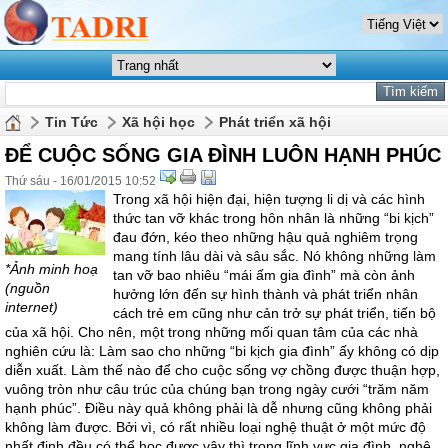
Tin Tức
Xã hội học
Phát triển xã hội
ĐỂ CUỘC SỐNG GIA ĐÌNH LUÔN HẠNH PHÚC
Thứ sáu - 16/01/2015 10:52
Trong xã hội hiện đại, hiện tượng li dị và các hình
thức tan vỡ khác trong hôn nhân là những “bi kịch”
đau đớn, kéo theo những hậu quả nghiêm trọng
mang tính lâu dài và sâu sắc. Nó không những làm
*Ảnh minh hoạ
tan vỡ bao nhiêu “mái ấm gia đình” mà còn ảnh
(nguồn
hưởng lớn đến sự hình thành và phát triển nhân
internet)
cách trẻ em cũng như cản trở sự phát triển, tiến bộ
của xã hội. Cho nên, một trong những mối quan tâm của các nhà
nghiên cứu là: Làm sao cho những “bi kịch gia đình” ấy không có dịp
diễn xuất. Làm thế nào để cho cuộc sống vợ chồng được thuận hợp,
vuông tròn như câu trúc của chúng bạn trong ngày cưới “trăm năm
hạnh phúc”. Điều này quả không phải là dễ nhưng cũng không phải
không làm được. Bởi vì, có rất nhiều loại nghệ thuật ở một mức độ
nhất định đều có thể học được vậy thì trong lĩnh vực gia đình, nghệ