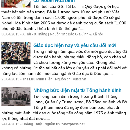
cử Nobel Hòa bình
Tên tuổi của GS. TS Lê Thị Quý được giới học
thuật hết sức trân trọng. Bà là 1 trong hơn 10 người phụ nữ Việt
Nam có tên trong danh sách 1.000 người phụ nữ được đề cử giải
Nobel Hòa bình năm 2005 và được đề danh trong cuốn sách “1.000
phụ nữ đấu tranh vì hòa bình trên thế giới”....
30/04/2015 - X.Hải - X.Thắng | Nguồn tin : Báo Gia đình & Xã hội
Giáo dục hiện nay và yêu cầu đổi mới
Trong những năm qua việc đổi mới giáo dục tuy đã
được tiến
hành
, nhưng thiếu đồng bộ, còn chắp vá
và chưa tương xứng với yêu cầu. Không phải
không có những lúc tồn tại bất cập lớn giữa yêu cầu phải đổi mới với
năng lực tiến
hành
đổi mới của ngành Giáo dục & Đào tạo....
25/04/2015 - Ths Lưu Minh Hiền | Nguồn tin : vusta.vn
Những bức điện mật từ Tổng
hành
dinh
Từ Tổng
hành
dinh trong Hoàng t
hành
Thăng
Long, Quân ủy Trung ương, Bộ Tổng tư lệnh và Bộ
Tổng tham mưu đã ngày đêm bàn bạc, phát đi
những mật lệnh, chỉ đạo cuộc tổng tiến công năm 1975 giành thắng
lợi, thống nhất đất nước....
24/04/2015 - Hoàng Thuỳ | Nguồn tin : vnexpress.net/