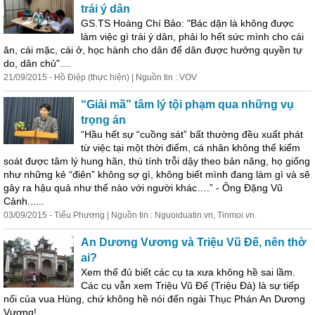
trái ý dân
GS.TS Hoàng Chí Bảo: "Bác dặn là không được
làm việc gì trái ý dân, phải lo hết sức mình cho cái
ăn, cái mặc, cái ở, học
hành
cho dân để dân được hưởng quyền tự
do, dân chủ"....
21/09/2015 - Hồ Điệp (thực hiện) | Nguồn tin : VOV
“Giải mã” tâm lý tội phạm qua những vụ
trọng án
“Hầu hết sự “cuồng sát” bất thường đều xuất phát
từ việc tại một thời điểm, cá nhân không thể kiểm
soát được tâm lý hung hãn, thú tính trỗi dậy theo bản năng, họ giống
như những kẻ “điên” không sợ gì, không biết mình đang làm gì và sẽ
gây ra hậu quả như thế nào với người khác….” - Ông Đặng Vũ
Cảnh......
03/09/2015 - Tiểu Phương | Nguồn tin : Nguoiduatin.vn, Tinmoi.vn.
An Dương Vương và Triệu Vũ Đế, nên thờ
ai?
Xem thế đủ biết các cụ ta xưa không hề sai lầm.
Các cụ vẫn xem Triệu Vũ Đế (Triệu Đà) là sự tiếp
nối của vua Hùng, chứ không hề nói đến ngài Thục Phán An Dương
Vương!...