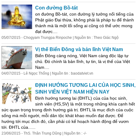
Con đường Bồ-tát
on đường Bồ-tát, con đường lý tưởng nổi tiếng của
Phật giáo Đại thừa, không phải là pháp tu để t
hành
thánh mà là một lối sống ai cũng có thể ước mong
đạt được....
05/07/2015 - Chogyam Trungpa Rinpoche | Nguồn tin : Theo Giác Ngộ
Vị thế Biển Đông và bản lĩnh Việt Nam
Biển Đông càng nóng, Việt Nam càng độc lập tự
chủ. Đó chính là bản lĩnh, tự tin, là vị thế của Việt
Nam....
04/07/2015 - Lê Ngọc Thống | Nguồn tin : baodatviet.vn
ĐỊNH HƯỚNG TƯƠNG LAI CỦA HỌC SINH,
SINH VIÊN VIỆT NAM HIỆN NAY
Định hướng tương lai (ĐHTL) của của học sinh,
sinh viên (HS,SV) là một trong những khía cạnh hết
sức quan trọng trong định hướng giá trị. ĐHTL là mục đích của cuộc
sống mà mỗi người, mỗi dân tộc khát khao muốn đạt được. Để
hướng tới mục đích đó, cần phải có kế hoạch
hành
động
để vươn
tới. ĐHTL của......
23/06/2015 - ThS. Thân Trung Dũng | Nguồn tin : -/-