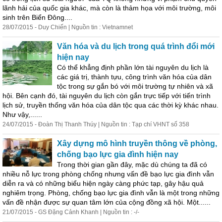
lãnh hải của quốc gia khác, mà còn là thảm họa với môi trường, môi
sinh trên Biển Đông....
28/07/2015 - Duy Chiến | Nguồn tin : Vietnamnet
Văn hóa và du lịch trong quá trình đổi mới
hiện nay
Có thể khẳng định phần lớn tài nguyên du lịch là
các giá trị, t
hành
tựu, công trình văn hóa của dân
tộc trong sự gắn bó với môi trường tự nhiên và xã
hội. Bên cạnh đó, tài nguyên du lịch còn gắn trực tiếp với tiến trình
lịch sử, truyền thống văn hóa của dân tộc qua các thời kỳ khác nhau.
Như vậy,......
24/07/2015 - Đoàn Thị Thanh Thúy | Nguồn tin : Tạp chí VHNT số 358
Xây dựng mô hình truyền thông về phòng,
chống bạo lực gia đình hiện nay
Trong thời gian gần đây, mặc dù chúng ta đã có
nhiều nỗ lực trong phòng chống nhưng vấn đề bạo lực gia đình vẫn
diễn ra và có những biểu hiện ngày càng phức tạp, gây hậu quả
nghiêm trọng. Phòng, chống bạo lực gia đình vẫn là một trong những
vấn đề nhận được sự quan tâm lớn của cộng đồng xã hội. Một......
21/07/2015 - GS Đặng Cảnh Khanh | Nguồn tin : -/-