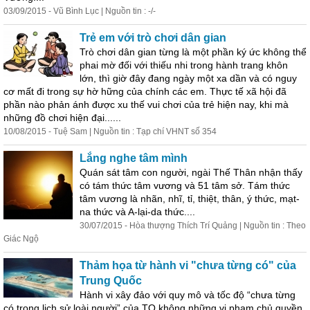
03/09/2015 - Vũ Bình Lục | Nguồn tin : -/-
Trẻ em với trò chơi dân gian
Trò chơi dân gian từng là một phần ký ức không thể
phai mờ đối với thiếu nhi trong
hành
trang khôn
lớn, thì giờ đây đang ngày một xa dần và có nguy
cơ mất đi trong sự hờ hững của chính các em. Thực tế xã hội đã
phần nào phản ánh được xu thế vui chơi của trẻ hiện nay, khi mà
những đồ chơi hiện đại......
10/08/2015 - Tuệ Sam | Nguồn tin : Tạp chí VHNT số 354
Lắng nghe tâm mình
Quán sát tâm con người, ngài Thế Thân nhận thấy
có tám thức tâm vương và 51 tâm sở. Tám thức
tâm vương là nhãn, nhĩ, tỉ, thiệt, thân, ý thức, mạt-
na thức và A-lại-da thức....
30/07/2015 - Hòa thượng Thích Trí Quảng | Nguồn tin : Theo
Giác Ngộ
Thảm họa từ
hành
vi "chưa từng có" của
Trung Quốc
Hành
vi xây đảo với quy mô và tốc độ “chưa từng
có trong lịch sử loài người” của TQ không những vi phạm chủ quyền