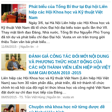
Phát biểu của Tổng Bí thư tại Đại hội Liên
hiệp các Hội Khoa học và Kỹ thuật Việt
Nam
Ngày 3/6, tại Hà Nội Liên hiệp các Hội Khoa học và
Kỹ thuật Việt Nam đã tổ chức Đại hội đại biểu toàn quốc lần thứ VII.
Thay mặt lãnh đạo Đảng, Nhà nước, Tổng Bí thư Nguyễn Phú Trọng
đã tới dự và phát biểu chỉ đạo Đại hội. Vusta.vn xin trân trọng giới
thiệu Toàn văn bài phát biểu....
11/06/2015 - | Nguồn tin : -/-
ĐÁNH GIÁ CÔNG TÁC ĐỔI MỚI NỘI DUNG
VÀ PHƯƠNG THỨC HOẠT ĐỘNG CỦA
CÁC HỘI THÀNH VIÊN LIÊN HIỆP HỘI VIỆT
NAM GIAI ĐOẠN 2010 -2015
Liên hiệp các Hội Khoa học và Kỹ thuật Việt Nam (Liên hiệp Hội Việt
Nam) sau hơn 30 năm phấn đấu, phát triển, đã trở t
hành
tổ chức
chính trị-xã hội của đội ngũ trí thức khoa học và công nghệ Việt Nam
đặt dưới sự chỉ đạo trực tiếp của Đảng....
06/05/2015 - TS. Trần Việt Hùng | Nguồn tin : vusta.vn
Chuyện nhà khoa học nữ từng được đề