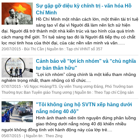
Sự gặp gỡ diệu kỳ chính trị - văn hóa Hồ
Chí Minh
Hồ Chí Minh một nhân cách lớn, một thiên tài trí tuệ
sáng tạo vĩ đại vì Người đã làm nên lịch sử hiện
đại. Người đã trở t
hành
một nhà kiến trúc và tạo hình của quá trình
cách mạng thế giới. Trí tuệ sáng tạo đó là Người đã tiếp thụ có chắt
lọc mọi tinh hoa của thời đại, của các nền văn minh và văn......
20/07/2015 - Bùi Thị Cần | Nguồn tin : Tạp chí VHNT số 357
Cảnh báo về “lợi ích nhóm” và “chủ nghĩa
tư bản thân hữu”
“Lợi ích nhóm” cũng chính là một kiểu tham nhũng
nghiêm trọng nhất, tham nhũng có tổ chức....
07/07/2015 - Vũ Ngọc Hoàng/TS. Ủy viên Trung ương Đảng, Phó Trưởng ban
Thường trực Ban Tuyên giáo Trung ương | Nguồn tin : Theo Tạp chí Cộng sản
"Tôi không ủng hộ SVTN xếp hàng dưới
nắng nóng 40 độ"
Hình ảnh thanh niên tình nguyện đứng phân luồng
giao thông dưới nắng nóng 40 độ khiến nhiều
người không đồng tình với
hành
động
này của lớp trẻ....
05/07/2015 - | Nguồn tin : Theo Zing