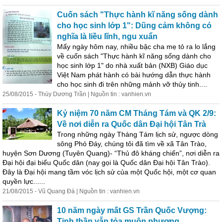
Cuốn sách "Thực hành kĩ năng sống dành
cho
học
sinh lớp 1": Dũng cảm không có
nghĩa là liều lĩnh, ngu xuẩn
Mấy ngày hôm nay, nhiều bậc cha mẹ tỏ ra lo lắng
về cuốn sách "Thực hành kĩ năng sống dành cho
học
sinh lớp 1" do nhà xuất bản (NXB) Giáo dục
Việt Nam phát hành có
bài
hướng dẫn thực hành
cho
học
sinh đi trên những mảnh vỡ thủy tinh....
25/08/2015 - Thùy Dương Trần | Nguồn tin : vanhien.vn
Kỷ niệm 70 năm CM Tháng Tám và QK 2/9:
Về nơi diễn ra Quốc dân Đại hội Tân Trà
Trong những ngày Tháng Tám lịch sử, ngược dòng
sông Phó Đáy, chúng tôi đã tìm về xã Tân Trào,
huyện Sơn Dương (Tuyên Quang)- “Thủ đô kháng chiến”, nơi diễn ra
Đại hội đại biểu Quốc dân (nay gọi là Quốc dân Đại hội Tân Trào).
Đây là Đại hội mang tầm vóc lịch sử của một Quốc hội, một cơ quan
quyền lực......
21/08/2015 - Vũ Quang Đá | Nguồn tin : vanhien.vn
10 năm ngày mất GS Trần Quốc Vượng:
Tinh thần vẫn tỏa muôn phương