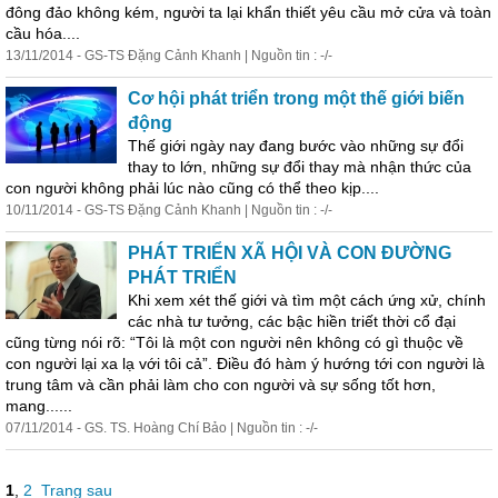
đông đảo không kém, người ta lại khẩn thiết yêu cầu mở cửa và toàn
cầu hóa....
13/11/2014 - GS-TS Đặng Cảnh Khanh | Nguồn tin : -/-
Cơ hội phát triển trong một thế giới biến
động
Thế giới ngày nay đang bước vào những sự đổi
thay to lớn, những sự đổi thay mà nhận thức của
con người không phải lúc nào cũng có thể theo kịp....
10/11/2014 - GS-TS Đặng Cảnh Khanh | Nguồn tin : -/-
PHÁT TRIỂN XÃ HỘI VÀ CON ĐƯỜNG
PHÁT TRIỂN
Khi xem xét thế giới và tìm một cách ứng xử, chính
các nhà tư tưởng, các bậc hiền triết thời cổ đại
cũng từng nói rõ: “Tôi là một con người nên không có gì thuộc về
con người lại xa lạ với tôi cả”. Điều đó hàm ý hướng tới con người là
trung tâm và cần phải làm cho con người và sự sống tốt hơn,
mang......
07/11/2014 - GS. TS. Hoàng Chí Bảo | Nguồn tin : -/-
1
,
2
Trang sau