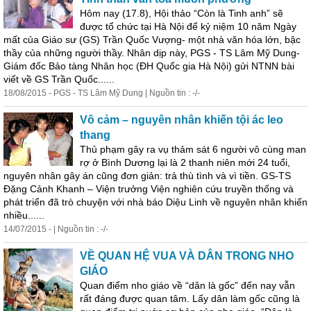
Hôm nay (17.8), Hội thảo “Còn là Tinh anh” sẽ
được tổ chức tại Hà Nội để kỷ niệm 10 năm Ngày
mất của Giáo sư (GS) Trần Quốc Vượng- một nhà văn hóa lớn, bậc
thầy của những người thầy. Nhân dịp này, PGS - TS Lâm Mỹ Dung-
Giám đốc Bảo tàng Nhân
học
(ĐH Quốc gia Hà Nội) gửi NTNN
bài
viết về GS Trần Quốc......
18/08/2015 - PGS - TS Lâm Mỹ Dung | Nguồn tin : -/-
Vô cảm – nguyên nhân khiến tội ác leo
thang
Thủ phạm gây ra vụ thảm sát 6 người vô cùng man
rợ ở Bình Dương lại là 2 thanh niên mới 24 tuổi,
nguyên nhân gây án cũng đơn giản: trả thù tình và vì tiền. GS-TS
Đặng Cảnh Khanh – Viện trưởng Viện nghiên cứu truyền thống và
phát triển đã trò chuyện với nhà báo Diệu Linh về nguyên nhân khiến
nhiều......
14/07/2015 - | Nguồn tin : -/-
VỀ QUAN HỆ VUA VÀ DÂN TRONG NHO
GIÁO
Quan điểm nho giáo về “dân là gốc” đến nay vẫn
rất đáng được quan tâm. Lấy dân làm gốc cũng là