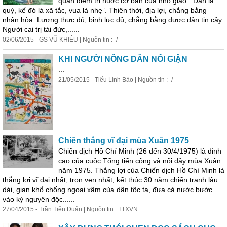
quan điểm trị nuớc cơ bản của nho giáo. “Dân là
quý, kế đó là xã tắc, vua là nhẹ”. Thiên thời, địa lợi, chẳng bằng
nhân hòa. Lương thực đủ, binh lực đủ, chẳng bằng được dân tin cậy.
Người cai trị tài đức,......
02/06/2015 - GS VŨ KHIÊU | Nguồn tin : -/-
KHI NGƯỜI NÔNG DÂN NỔI GIẬN
...
21/05/2015 - Tiểu Linh Bảo | Nguồn tin : -/-
Chiến thắng vĩ đại mùa Xuân 1975
Chiến dịch Hồ Chí Minh (26 đến 30/4/1975) là đỉnh
cao của cuộc Tổng tiến công và nổi dậy mùa Xuân
năm 1975. Thắng lợi của Chiến dịch Hồ Chí Minh là
thắng lợi vĩ đại nhất, trọn vẹn nhất, kết thúc 30 năm chiến tranh lâu
dài, gian khổ chống ngoại xâm của dân tộc ta, đưa cả nước bước
vào kỷ nguyên độc......
27/04/2015 - Trần Tiến Duẩn | Nguồn tin : TTXVN