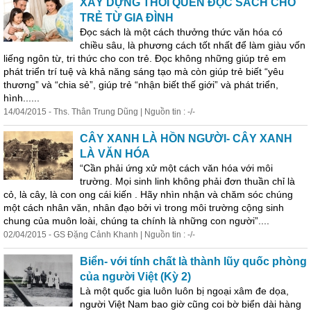
XÂY DỰNG THÓI QUEN ĐỌC SÁCH CHO
TRẺ TỪ GIA ĐÌNH
Đọc sách là một cách thưởng thức văn hóa có
chiều sâu, là phương cách tốt nhất để làm giàu vốn
liếng ngôn từ, tri thức cho con trẻ. Đọc không những giúp trẻ em
phát triển trí tuệ và khả năng sáng tạo mà còn giúp trẻ biết “yêu
thương” và “chia sẻ”, giúp trẻ “nhận biết thế giới” và phát triển,
hình......
14/04/2015 - Ths. Thân Trung Dũng | Nguồn tin : -/-
CÂY XANH LÀ HỒN NGƯỜI- CÂY XANH
LÀ VĂN HÓA
“Cần phải ứng xử một cách văn hóa với môi
trường. Mọi sinh linh không phải đơn thuần chỉ là
cỏ, là cây, là con ong cái kiến . Hãy nhìn nhận và chăm sóc chúng
một cách nhân văn, nhân đạo bởi vì trong môi trường cộng sinh
chung của muôn loài, chúng ta chính là những con người”....
02/04/2015 - GS Đặng Cảnh Khanh | Nguồn tin : -/-
Biển- với tính chất là thành lũy quốc phòng
của người Việt (Kỳ 2)
Là một quốc gia luôn luôn bị ngoại xâm đe dọa,
người Việt Nam bao giờ cũng coi bờ biển dài hàng