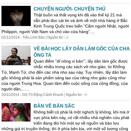
CHUYỆN NGƯỜI- CHUYỆN THÚ
Thật buồn và thất vọng khi đã vào thế kỷ 21 mà
vẫn phải đọc cái tin và ảnh về một nhà hàng ở Bắc
Kinh Trung Quốc treo biển “Cấm người Nhật, người
Philippin, người Việt Nam và chó vào cửa hàng”....
02/12/2014 - Tiểu Linh Bảo | Nguồn tin : -/-
VỀ BÀI HỌC LẤY DÂN LÀM GỐC CỦA CHA
ÔNG TA
Quan điểm “dĩ nông vi bản”‘, lấy dân làm gốc được
nhắc nhiều trong các sách vở nho giáo, từ Khổng
Tử, Mạnh Tử, cho đến các nhà nho sau này. Tuy nhiên, lấy dân làm
gốc không phải là sản phẩm sáng tạo của riêng nho giáo cũng như
của người Trung Hoa. Quan tâm đến cuộc sống của cộng đồng, của
người dân,......
20/11/2014 - GS-TS Đặng Cảnh Khanh | Nguồn tin : -/-
BÀN VỀ BẢN SẮC
Không biết có phải là một nghịch lý không, khi mà ở
cực phía bên này, có rất nhiều nhà nghiên cứu phát
triển đang đòi hỏi một sự về nguồn và bảo lưu
những giá trị truyền thống, thì ở phía bên kia, với một số lượng cũng