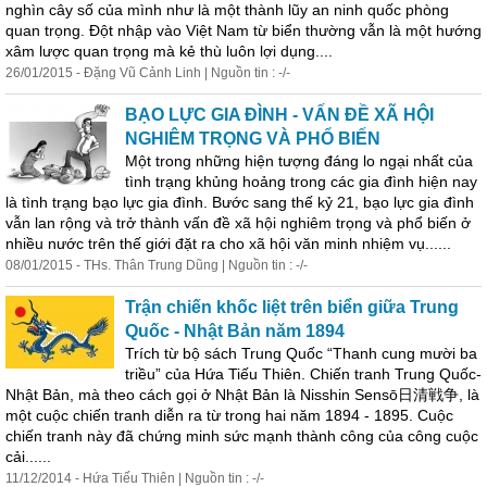
nghìn cây số của mình như là một thành lũy an ninh quốc phòng
quan trọng. Đột nhập vào Việt Nam từ biển thường vẫn là một hướng
xâm lược quan trọng mà kẻ thù luôn lợi dụng....
26/01/2015 - Đặng Vũ Cảnh Linh | Nguồn tin : -/-
BẠO LỰC GIA ĐÌNH - VẤN ĐỀ XÃ HỘI
NGHIÊM TRỌNG VÀ PHỔ BIẾN
Một trong những hiện tượng đáng lo ngại nhất của
tình trạng khủng hoảng trong các gia đình hiện nay
là tình trạng bạo lực gia đình. Bước sang thế kỷ 21, bạo lực gia đình
vẫn lan rộng và trở thành vấn đề xã hội nghiêm trọng và phổ biến ở
nhiều nước trên thế giới đặt ra cho xã hội văn minh nhiệm vụ......
08/01/2015 - THs. Thân Trung Dũng | Nguồn tin : -/-
Trận chiến khốc liệt trên biển giữa Trung
Quốc - Nhật Bản năm 1894
Trích từ bộ sách Trung Quốc “Thanh cung mười ba
triều” của Hứa Tiếu Thiên. Chiến tranh Trung Quốc-
Nhật Bản, mà theo cách gọi ở Nhật Bản là Nisshin Sensō日清戦争, là
một cuộc chiến tranh diễn ra từ trong hai năm 1894 - 1895. Cuộc
chiến tranh này đã chứng minh sức mạnh thành công của công cuộc
cải......
11/12/2014 - Hứa Tiếu Thiên | Nguồn tin : -/-