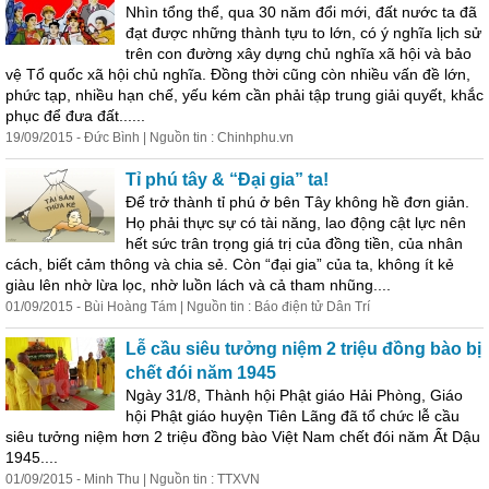
Nhìn tổng thể, qua 30 năm đổi mới, đất nước ta đã
đạt được những thành tựu to lớn, có ý nghĩa lịch sử
trên con đường xây dựng chủ nghĩa xã hội và bảo
vệ Tổ quốc xã hội chủ nghĩa. Đồng thời cũng còn nhiều vấn đề lớn,
phức tạp, nhiều hạn chế, yếu kém cần phải tập trung giải quyết, khắc
phục để đưa đất......
19/09/2015 - Đức Bình | Nguồn tin : Chinhphu.vn
Tỉ phú tây & “Đại gia” ta!
Để trở thành tỉ phú ở bên Tây không hề đơn giản.
Họ phải thực sự có tài năng, lao động cật lực nên
hết sức trân trọng giá trị của đồng tiền, của nhân
cách, biết cảm thông và chia sẻ. Còn “đại gia” của ta, không ít kẻ
giàu lên nhờ lừa lọc, nhờ luồn lách và cả tham nhũng....
01/09/2015 - Bùi Hoàng Tám | Nguồn tin : Báo điện tử Dân Trí
Lễ cầu siêu tưởng niệm 2 triệu đồng bào bị
chết đói năm 1945
Ngày 31/8, Thành hội Phật giáo Hải Phòng, Giáo
hội Phật giáo huyện Tiên Lãng đã tổ chức lễ cầu
siêu tưởng niệm hơn 2 triệu đồng bào Việt Nam chết đói năm Ất Dậu
1945....
01/09/2015 - Minh Thu | Nguồn tin : TTXVN