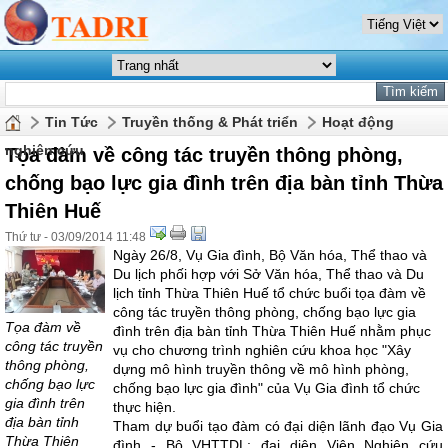
Tin Tức
Truyền thống & Phát triển
Hoạt động
nghiên cứu
Tọa đàm về công tác truyền thông phòng,
chống bạo lực gia đình trên địa bàn tỉnh Thừa
Thiên Huế
Thứ tư - 03/09/2014 11:48
Ngày 26/8, Vụ Gia đình, Bộ Văn hóa, Thể thao và
Du lịch phối hợp với Sở Văn hóa, Thể thao và Du
lịch tỉnh Thừa Thiên Huế tổ chức buổi tọa đàm về
công tác truyền thông phòng, chống bạo lực gia
Tọa đàm về
đình trên địa bàn tỉnh Thừa Thiên Huế nhằm phục
công tác truyền
vụ cho chương trình nghiên cứu khoa học "Xây
thông phòng,
dựng mô hình truyền thông về mô hình phòng,
chống bạo lực
chống bạo lực gia đình" của Vụ Gia đình tổ chức
gia đình trên
thực hiện.
địa bàn tỉnh
Tham dự buổi tạo đàm có đại diện lãnh đạo Vụ Gia
Thừa Thiên
đình - Bộ VHTTDL; đại diện Viện Nghiên cứu