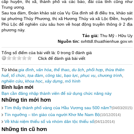
cấp huyện, thị xã, thành phố và các báo, đài của tỉnh cũng như
Trung ương.
Sau tọa đàm, Đoàn khảo sát của Vụ Gia đình sẽ đi điều tra, khảo sát
tại phường Thủy Phương, thị xã Hương Thủy và xã Lộc Điền, huyện
Phú Lộc để nghiên cứu sâu hơn về hoạt động truyền thông ở 2 địa
phương này.
Tác giả:
Thu Mỹ - Hữu Uy
Nguồn tin:
svhttdl.thuathienhue.gov.vn
Tổng số điểm của bài viết là: 0 trong 0 đánh giá
Click để đánh giá bài viết
Từ khóa:
gia đình
,
văn hóa
,
thể thao
,
du lịch
,
phối hợp
,
thừa thiên
huế
,
tổ chức
,
tọa đàm
,
công tác
,
bạo lực
,
phục vụ
,
chương trình
,
nghiên cứu
,
khoa học
,
xây dựng
,
mô hình
Bình luận mới
Bạn cần đăng nhập thành viên để sử dụng chức năng này
Những tin mới hơn
Tìm thấy thành phố vàng của Hầu Vương sau 500 năm?
(04/03/2015)
Tín ngưỡng – tôn giáo của người Khơ Me Nam Bộ
(10/12/2014)
Về khái niệm thiểu số và nhóm dân tộc thiểu số
(04/11/2014)
Những tin cũ hơn