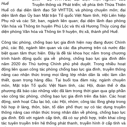
Huế
Truyền thông và Phát triển; về phía tỉnh Thừa Thiên
Huế có đại diện lãnh đạo Sở VHTTDL và phòng chuyên môn; đại
diện lãnh đạo Ủy ban Mặt trận Tổ quốc Việt Nam tỉnh, Hội Liên hiệp
Phụ nữ và các Sở, ban, ngành liên quan; đại diện lãnh đạo phòng
Văn hóa và Thông tin huyện Phú Lộc và thị xã Hương Thủy cùng đại
diện phòng Văn hóa và Thông tin 9 huyện, thị xã, thành phố Huế.
Công tác phòng, chống bạo lực gia đình hiện nay đang được Chính
phủ, các Bộ, ngành liên quan và các địa phương trên cả nước đặc
biệt quan tâm thực hiện. Đây là đề tài khoa học nằm trong chương
trình hành động quốc gia về phòng, chống bạo lực gia đình đến
năm 2020 do Thủ tướng Chính phủ phê duyêt. Trong nhiều hoạt
động liên quan công tác phòng chống bạo lực gia đình, truyền thông
nâng cao nhận thức trong mọi tầng lớp nhân dân là việc làm cần
thiết, quan trọng hàng đầu. Tại buổi tọa đàm này, ngành chuyên
môn, Mặt trận Tổ quốc Việt Nam tỉnh, các Hội, đoàn thể ở địa
phương đã báo cáo những việc đã làm trong thời gian qua góp phần
vào công tác phòng, chống bạo lực gia đình trên địa bàn. Các hoạt
động, sinh hoạt Câu lạc bộ, các Hội, nhóm; công tác lồng ghép trong
hội họp ở làng, thôn, bản, tổ dân phố thực sự có tác dụng truyền
thông nâng cao nhận thức trong nhân dân về phòng, chống bạo lực
gia đình. Đối với ngành cấp tỉnh, đã có sự phối hợp, triển khai công
tác tuyên truyền trên hệ thống phát thanh, truyền hình ở cấp tỉnh và