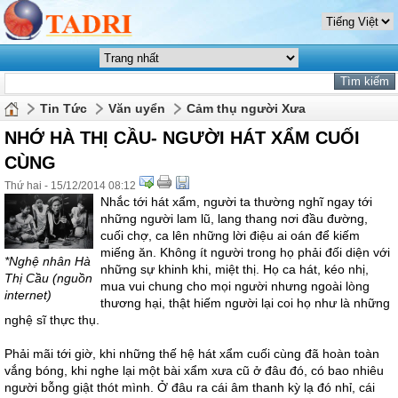
Tin Tức
Văn uyển
Cảm thụ người Xưa
NHỚ HÀ THỊ CẦU- NGƯỜI HÁT XẨM CUỐI
CÙNG
Thứ hai - 15/12/2014 08:12
Nhắc tới hát xẩm, người ta thường nghĩ ngay tới
những người lam lũ, lang thang nơi đầu đường,
cuối chợ, ca lên những lời điệu ai oán để kiếm
miếng ăn. Không ít người trong họ phải đối diện với
*Nghệ nhân Hà
những sự khinh khi, miệt thị. Họ ca hát, kéo nhị,
Thị Cầu (nguồn
mua vui chung cho mọi người nhưng ngoài lòng
internet)
thương hại, thật hiếm người lại coi họ như là những
nghệ sĩ thực thụ.
Phải mãi tới giờ, khi những thế hệ hát xẩm cuối cùng đã hoàn toàn
vắng bóng, khi nghe lại một bài xẩm xưa cũ ở đâu đó, có bao nhiêu
người bỗng giật thót mình. Ở đâu ra cái âm thanh kỳ lạ đó nhỉ, cái