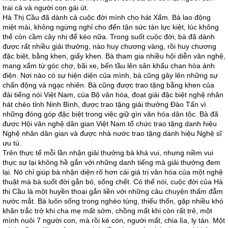
trai cả và người con gái út.
Hà Thị Cầu đã dành cả cuộc đời mình cho hát Xẩm. Bà lao động
miệt mài, không ngừng nghỉ cho đến tận sức tàn lực kiệt, lúc không
thể còn cầm cây nhị để kéo nữa. Trong suốt cuộc đời, bà đã dành
được rất nhiều giải thưởng, nào huy chương vàng, rồi huy chương
đặc biệt, bằng khen, giấy khen. Bà tham gia nhiều hội diễn văn nghệ,
mang xẩm từ góc chợ, bãi xe, bến tầu lên sân khấu chan hòa ánh
điện. Nơi nào có sự hiện diện của mình, bà cũng gây lên những sự
chấn động và ngạc nhiên. Bà cũng được trao tặng bằng khen của
đài tiếng nói Việt Nam, của Bộ văn hóa, đoạt giải đặc biệt nghệ nhân
hát chèo tỉnh Ninh Bình, được trao tặng giải thưởng Đào Tấn vì
những đóng góp đặc biệt trong việc giữ gìn văn hóa dân tộc. Bà đã
được Hội văn nghệ dân gian Việt Nam tổ chức trao tặng danh hiệu
Nghệ nhân dân gian và được nhà nước trao tặng danh hiệu Nghệ sĩ
ưu tú.
Trên thực tế mỗi lần nhận giải thưởng bà khá vui, nhưng niềm vui
thực sự lại không hề gắn với những danh tiếng mà giải thưởng đem
lại. Nó chỉ giúp bà nhận diện rõ hơn cái giá trị văn hóa của một nghệ
thuật mà bà suốt đời gắn bó, sống chết. Có thể nói, cuộc đời của Hà
thị Cầu là một huyền thoại gắn liền với những câu chuyện thấm đẫm
nước mắt. Bà luôn sống trong nghèo túng, thiếu thốn, gặp nhiều khó
khăn trắc trở khi cha mẹ mất sớm, chồng mất khi còn rất trẻ, một
mình nuôi 7 người con, mà rồi kẻ còn, người mất, chia lìa, ly tán. Một