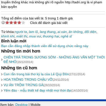
truyền thông khác mà không ghi rõ nguồn http://tadri.org là vi phạm
bản quyền
Tổng số điểm của bài viết là: 5 trong 1 đánh giá
Click để đánh giá bài viết
Từ khóa:
người ta
,
lam lũ
,
lang thang
,
ai oán
,
ăn không
,
đối diện
,
khinh khi
,
miệt thị
,
mua vui
,
thương hại
,
nghệ sĩ
Bình luận mới
Bạn cần đăng nhập thành viên để sử dụng chức năng này
Những tin mới hơn
CHÉN TRÀ TRONG SƯƠNG SỚM - NHỮNG ÁNG VĂN MỘT THỜI
ĐỂ NHỚ
(16/12/2014)
Những tin cũ hơn
Con rắn trong bài thơ kỳ lạ của Lê Quý Đôn
(27/11/2014)
HOA TRỒNG TRONG CHẬU VỠ
(24/11/2014)
VỤ ÁN TRỘM TRỨNG GÀ
(28/10/2014)
Yếm đào - mẫu thiết kế đẹp nhất mọi thời đại
(14/10/2014)
Xem bản:
Desktop
| Mobile