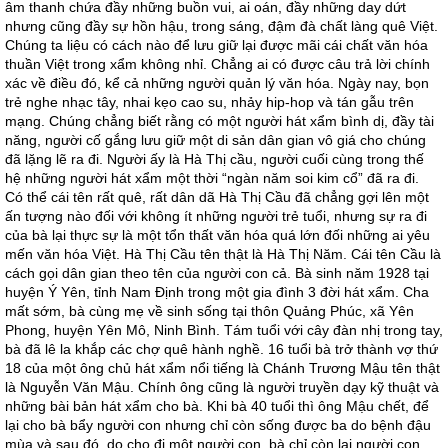
âm thanh chứa đầy những buồn vui, ai oán, đầy những day dứt
nhưng cũng đầy sự hồn hậu, trong sáng, đậm đà chất làng quê Việt.
Chúng ta liệu có cách nào để lưu giữ lại được mãi cái chất văn hóa
thuần Việt trong xẩm không nhỉ. Chẳng ai có được câu trả lời chính
xác về điều đó, kể cả những người quản lý văn hóa. Ngày nay, bọn
trẻ nghe nhạc tây, nhai kẹo cao su, nhảy hip-hop và tán gẫu trên
mạng. Chúng chẳng biết rằng có một người hát xẩm bình dị, đầy tài
năng, người cố gắng lưu giữ một di sản dân gian vô giá cho chúng
đã lặng lẽ ra đi. Người ấy là Hà Thị cầu, người cuối cùng trong thế
hệ những người hát xẩm một thời “ngàn năm soi kim cổ” đã ra đi.
Có thể cái tên rất quê, rất dân dã Hà Thị Cầu đã chẳng gợi lên một
ấn tượng nào đối với không ít những người trẻ tuổi, nhưng sự ra đi
của bà lại thực sự là một tổn thất văn hóa quá lớn đối những ai yêu
mến văn hóa Việt. Hà Thị Cầu tên thật là Hà Thị Năm. Cái tên Cầu là
cách gọi dân gian theo tên của người con cả. Bà sinh năm 1928 tại
huyện Ý Yên, tỉnh Nam Định trong một gia đình 3 đời hát xẩm. Cha
mất sớm, bà cùng mẹ về sinh sống tại thôn Quảng Phúc, xã Yên
Phong, huyện Yên Mô, Ninh Bình. Tám tuổi với cây đàn nhị trong tay,
bà đã lê la khắp các chợ quê hành nghề. 16 tuổi bà trở thành vợ thứ
18 của một ông chủ hát xẩm nổi tiếng là Chánh Trương Mậu tên thật
là Nguyễn Văn Mậu. Chính ông cũng là người truyền dạy kỹ thuật và
những bài bản hát xẩm cho bà. Khi bà 40 tuổi thì ông Mậu chết, để
lại cho bà bẩy người con nhưng chỉ còn sống được ba do bệnh đậu
mùa và sau đó, do cho đi một người con, bà chỉ còn lại người con