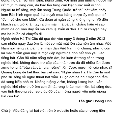
động, nó gắn với tình làng, nghĩa xóm, với hình ảnh những người mẹ
rất mực thương con, đã bao lần từng cạn kiệt nước mắt vì con.
Người ta kể rằng, một lần sang Trung Quốc “trổ tài” hát xẩm, thấy
kem Bắc Kinh ngon quá, bà quyết mua bằng được lấy một que để
“đem về cho con Mận”. Cả đoàn ai ngăn cũng không nghe. Về đến
khách sạn, giở khăn tay ra tìm mãi, mà bà vẫn chẳng hiểu vì sao
mình đã gói vào đây rồi mà kem lại biến đi đâu. Chỉ vì chuyện này
mà bà buồn cả chuyến đi...
Nghệ nhân Hà Thị Cầu đã qua đời vào ngày 3 tháng 3 năm 2013
sau nhiều ngày đau ốm là một sự mất mát lớn của nền âm nhạc Việt
Nam nói riêng và toàn thể nhân dân Việt Nam nói chung, nhưng còn
lại mãi ở trần gian này là một kiếp người đã dồn hết tình yêu vào
tiếng hát. Gần 90 năm sống trên đời, bà luôn ở trong cảnh trong
nghèo khó, không được trợ cấp của nhà nước dù đã nhiều lần được
xưng tựng là “báu vật dân gian sống”. Xin được mượn lời của nhạc sĩ
Quang Long để kết thúc bài viết này: “Nghệ nhân Hà Thị Cầu là một
pho sử sống về nghệ thuật hát xẩm. Cuộc đời bà như một con tằm
đã xong kiếp nhả tơ. Không ruộng vườn, không lương hưu, vẫn
nghèo khổ như thuở ôm con đi hát rong khắp mọi miền, bà sống dựa
vào tình thương yêu, sự giúp đỡ của những người yêu mến giọng
hát của bà”.
Tác giả:
Hoàng Linh
Chú ý: Việc đăng lại bài viết trên ở website hoặc các phương tiện