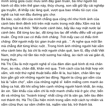
mình sống giữa cuộc mưu sinh đầy gian truân, bà như người bộ
hành cô độc trên thế gian này, thủy chung, son sắt giữ lấy cái nghiệp
gia truyền, đi khắp các làng quê, vượt qua bao nhiêu tủi cực của
nghề ca hát nơi đầu đường góc chợ.
Bà bảo, cuộc đời của mình chẳng qua cũng chỉ như hình ảnh của
cánh bèo lênh đênh trôi trên mặt nước trong một điệu Xẩm mà bà
thường hát mà thôi:
“Mặt nước cánh bèo, bấy lâu nay mặt nước lại
cánh bèo. Đã từng lưu lạc, đã từng lưu lạc để nhiều điều vất vả gian
truân. Ông trời cao có thấu tình chăng. Trời mấy cao có thấu tình
chăng. Đời người mấy lúc gian truân mà già...”.
Ai nghe qua một lần
mà chẳng đứt từng khúc ruột...Trong hình ảnh những người hát xẩm
như cánh bèo ấy, bà chỉ là một người chân quê, lam lũ, đầy chất Việt
Nam, một phụ nữ tần tảo một sương hai nắng, áo rách vá vai giản dị,
trung thực.
Hà Thị Cầu là một người nghệ sĩ của đám dân quê bình dị mà chân
thực, áo nâu, chân đất, khăn mỏ quạ. Tính cách của bà thật hợp với
xẩm, với một thứ nghệ thuật biểu diễn lê la, bụi bậm, chân lấm tay
bùn gần gũi với những người lao động. Người ta cũng gọi xẩm của
bà là “xẩm chợ”, xẩm của những nghệ sĩ kiếm miếng cơm manh áo
bằng ca hát, đôi khi sống bên cạnh những người hành khất, ăn mày,
ăn xin. Sân khấu của xẩm chỉ là một manh chiếu trải ở góc chợ, bến
đò và những lúc “hoành tráng” nhất cũng chỉ là sân ga, bến tàu điện
nơi thành thị. Hà Thị Cầu hiện mình trong xẩm một cách tự nhiên và
xẩm cũng thực sự xâm chiếm bà, ngấm vào bà, trở thành bà.