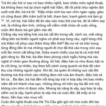
Trả lời câu hỏi vì sao có bao nhiêu nghề, bao nhiêu môn nghệ thuật,
bà không theo mà lại chọn nghề hát Xẩm, để rồi phải chịu nghèo đói
suốt một đời, bà trả lời “Kiếp nhân sinh ba vạn chín ngàn ngày, giàu
có cũng được đến trăm tuổi là hết, tham lam, tranh giành mà làm gì
?”. Vì, với bà, hát Xẩm đã ăn sâu vào máu thịt của bà, đó là niềm say
mê, là những tâm tình, những nỗi niềm chất chứa về cuộc sống,
cuộc đời được bà gửi gắm vào đó.
Chẳng vậy mà tiếng hát của bà cất lên trong vắt, rành rọt, mãi văng
vẳng bên tai khiến người nghe cứ phải suy từng câu, nghĩ từng chữ
mà thầm nể phục sao thâm thúy đến thế? Bà vui vẻ và trân trọng
từng đồng tiền lẻ mà những người đi chợ đã thả vào trong nón sau
mỗi lần mình cất tiếng hát. Giữa manh chiếu của bà là cả một thế
giới riêng tư. Bà hát, bà đàn theo phong cách ngẫu hứng mà các
nghệ sĩ nhân gian thường dùng, lời hát, điệu hát cứ như được bật ra
từ cõi lòng, tự nhiên, tùy theo bối cảnh xung quanh và thái độ cảm
thụ của những người nghe. Khi đó, bà quên đi những vụn vặt đời
thường mà thả mình vào những đam mê của âm thanh, điệu hát và
lời ca... Bà đàn, bà hát đến nỗi lòng tay trái vì bóp dây nhị bao nhiêu
năm đã trở thành chai sạn, những dòng chỉ trên tay bà đã mờ mịt,
không còn nhìn rõ được nữa. Nhưng tài năng là vậy, quý báu là vậy,
niềm vui là vậy, hạnh phúc là vậy mà cả cuộc đời, đã mấy ai có
được, tiền bạc nào mua nổi.
Cuộc đời nghệ thuật của Hà Thị Cầu gần gũi với mọi cuộc đời lao