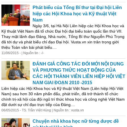
Phát biểu của Tổng Bí thư tại Đại hội Liên
hiệp các Hội Khoa học và Kỹ thuật Việt
Nam
Ngày 3/6, tại Hà Nội Liên hiệp các Hội Khoa học và
Kỹ thuật Việt Nam đã tổ chức Đại hội đại biểu toàn quốc lần thứ VII.
Thay mặt lãnh đạo Đảng, Nhà nước, Tổng Bí thư Nguyễn Phú Trọng
đã tới dự và phát biểu chỉ đạo Đại hội. Vusta.vn xin trân trọng giới
thiệu Toàn văn bài phát biểu....
11/06/2015 - | Nguồn tin : -/-
ĐÁNH GIÁ CÔNG TÁC ĐỔI MỚI NỘI DUNG
VÀ PHƯƠNG THỨC HOẠT ĐỘNG CỦA
CÁC HỘI THÀNH VIÊN LIÊN HIỆP HỘI VIỆT
NAM GIAI ĐOẠN 2010 -2015
Liên hiệp các Hội Khoa học và Kỹ thuật Việt Nam (Liên hiệp Hội Việt
Nam) sau hơn 30 năm phấn đấu, phát triển, đã trở t
hành
tổ chức
chính trị-xã hội của đội ngũ trí thức khoa học và công nghệ Việt Nam
đặt dưới sự chỉ đạo trực tiếp của Đảng....
06/05/2015 - TS. Trần Việt Hùng | Nguồn tin : vusta.vn
Chuyện nhà khoa học nữ từng được đề