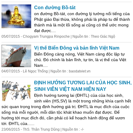
Con đường Bồ-tát
on đường Bồ-tát, con đường lý tưởng nổi tiếng của
Phật giáo Đại thừa, không phải là pháp tu để t
hành
thánh mà là một lối sống ai cũng có thể ước mong
đạt được....
05/07/2015 - Chogyam Trungpa Rinpoche | Nguồn tin : Theo Giác Ngộ
Vị thế Biển Đông và bản lĩnh Việt Nam
Biển Đông càng nóng, Việt Nam càng độc lập tự
chủ. Đó chính là bản lĩnh, tự tin, là vị thế của Việt
Nam....
04/07/2015 - Lê Ngọc Thống | Nguồn tin : baodatviet.vn
ĐỊNH HƯỚNG TƯƠNG LAI CỦA HỌC SINH,
SINH VIÊN VIỆT NAM HIỆN NAY
Định hướng tương lai (ĐHTL) của của học sinh,
sinh viên (HS,SV) là một trong những khía cạnh hết
sức quan trọng trong định hướng giá trị. ĐHTL là mục đích của cuộc
sống mà mỗi người, mỗi dân tộc khát khao muốn đạt được. Để
hướng tới mục đích đó, cần phải có kế hoạch
hành
động
để vươn
tới. ĐHTL của......
23/06/2015 - ThS. Thân Trung Dũng | Nguồn tin : -/-