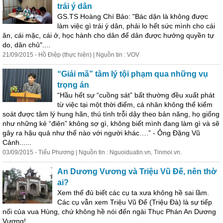
trái ý dân
GS.TS Hoàng Chí Bảo: "Bác dặn là không được
làm việc gì trái ý dân, phải lo hết sức mình cho cái
ăn, cái mặc, cái ở, học
hành
cho dân để dân được hưởng quyền tự
do, dân chủ"....
21/09/2015 - Hồ Điệp (thực hiện) | Nguồn tin : VOV
“Giải mã” tâm lý tội phạm qua những vụ
trọng án
“Hầu hết sự “cuồng sát” bất thường đều xuất phát
từ việc tại một thời điểm, cá nhân không thể kiểm
soát được tâm lý hung hãn, thú tính trỗi dậy theo bản năng, họ giống
như những kẻ “điên” không sợ gì, không biết mình đang làm gì và sẽ
gây ra hậu quả như thế nào với người khác….” - Ông Đặng Vũ
Cảnh......
03/09/2015 - Tiểu Phương | Nguồn tin : Nguoiduatin.vn, Tinmoi.vn.
An Dương Vương và Triệu Vũ Đế, nên thờ
ai?
Xem thế đủ biết các cụ ta xưa không hề sai lầm.
Các cụ vẫn xem Triệu Vũ Đế (Triệu Đà) là sự tiếp
nối của vua Hùng, chứ không hề nói đến ngài Thục Phán An Dương
Vương!...