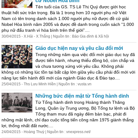
cử Nobel Hòa bình
Tên tuổi của GS. TS Lê Thị Quý được giới học
thuật hết sức trân trọng. Bà là 1 trong hơn 10 người phụ nữ Việt
Nam có tên trong danh sách 1.000 người phụ nữ được đề cử giải
Nobel Hòa bình năm 2005 và được đề danh trong cuốn sách “1.000
phụ nữ đấu tranh vì hòa bình trên thế giới”....
30/04/2015 - X.Hải - X.Thắng | Nguồn tin : Báo Gia đình & Xã hội
Giáo dục hiện nay và yêu cầu đổi mới
Trong những năm qua việc đổi mới giáo dục tuy đã
được tiến
hành
, nhưng thiếu đồng bộ, còn chắp vá
và chưa tương xứng với yêu cầu. Không phải
không có những lúc tồn tại bất cập lớn giữa yêu cầu phải đổi mới với
năng lực tiến
hành
đổi mới của ngành Giáo dục & Đào tạo....
25/04/2015 - Ths Lưu Minh Hiền | Nguồn tin : vusta.vn
Những bức điện mật từ Tổng
hành
dinh
Từ Tổng
hành
dinh trong Hoàng t
hành
Thăng
Long, Quân ủy Trung ương, Bộ Tổng tư lệnh và Bộ
Tổng tham mưu đã ngày đêm bàn bạc, phát đi
những mật lệnh, chỉ đạo cuộc tổng tiến công năm 1975 giành thắng
lợi, thống nhất đất nước....
24/04/2015 - Hoàng Thuỳ | Nguồn tin : vnexpress.net/