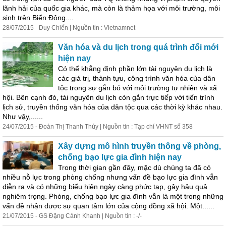
lãnh hải của quốc gia khác, mà còn là thảm họa với môi trường, môi
sinh trên Biển Đông....
28/07/2015 - Duy Chiến | Nguồn tin : Vietnamnet
Văn hóa và du lịch trong quá trình đổi mới
hiện nay
Có thể khẳng định phần lớn tài nguyên du lịch là
các giá trị, t
hành
tựu, công trình văn hóa của dân
tộc trong sự gắn bó với môi trường tự nhiên và xã
hội. Bên cạnh đó, tài nguyên du lịch còn gắn trực tiếp với tiến trình
lịch sử, truyền thống văn hóa của dân tộc qua các thời kỳ khác nhau.
Như vậy,......
24/07/2015 - Đoàn Thị Thanh Thúy | Nguồn tin : Tạp chí VHNT số 358
Xây dựng mô hình truyền thông về phòng,
chống bạo lực gia đình hiện nay
Trong thời gian gần đây, mặc dù chúng ta đã có
nhiều nỗ lực trong phòng chống nhưng vấn đề bạo lực gia đình vẫn
diễn ra và có những biểu hiện ngày càng phức tạp, gây hậu quả
nghiêm trọng. Phòng, chống bạo lực gia đình vẫn là một trong những
vấn đề nhận được sự quan tâm lớn của cộng đồng xã hội. Một......
21/07/2015 - GS Đặng Cảnh Khanh | Nguồn tin : -/-