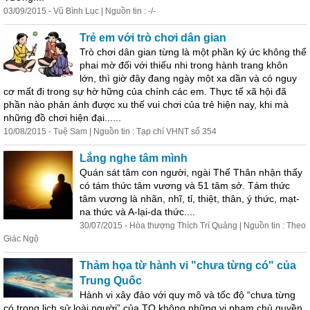
03/09/2015 - Vũ Bình Lục | Nguồn tin : -/-
Trẻ em với trò chơi dân gian
Trò chơi dân gian từng là một phần ký ức không thể
phai mờ đối với thiếu nhi trong
hành
trang khôn
lớn, thì giờ đây đang ngày một xa dần và có nguy
cơ mất đi trong sự hờ hững của chính các em. Thực tế xã hội đã
phần nào phản ánh được xu thế vui chơi của trẻ hiện nay, khi mà
những đồ chơi hiện đại......
10/08/2015 - Tuệ Sam | Nguồn tin : Tạp chí VHNT số 354
Lắng nghe tâm mình
Quán sát tâm con người, ngài Thế Thân nhận thấy
có tám thức tâm vương và 51 tâm sở. Tám thức
tâm vương là nhãn, nhĩ, tỉ, thiệt, thân, ý thức, mạt-
na thức và A-lại-da thức....
30/07/2015 - Hòa thượng Thích Trí Quảng | Nguồn tin : Theo
Giác Ngộ
Thảm họa từ
hành
vi "chưa từng có" của
Trung Quốc
Hành
vi xây đảo với quy mô và tốc độ “chưa từng
có trong lịch sử loài người” của TQ không những vi phạm chủ quyền