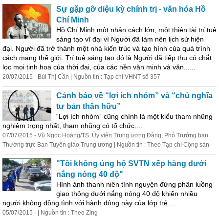
Sự gặp gỡ diệu kỳ chính trị - văn hóa Hồ
Chí Minh
Hồ Chí Minh một nhân cách lớn, một thiên tài trí tuệ
sáng tạo vĩ đại vì Người đã làm nên lịch sử hiện
đại. Người đã trở t
hành
một nhà kiến trúc và tạo hình của quá trình
cách mạng thế giới. Trí tuệ sáng tạo đó là Người đã tiếp thụ có chắt
lọc mọi tinh hoa của thời đại, của các nền văn minh và văn......
20/07/2015 - Bùi Thị Cần | Nguồn tin : Tạp chí VHNT số 357
Cảnh báo về “lợi ích nhóm” và “chủ nghĩa
tư bản thân hữu”
“Lợi ích nhóm” cũng chính là một kiểu tham nhũng
nghiêm trọng nhất, tham nhũng có tổ chức....
07/07/2015 - Vũ Ngọc Hoàng/TS. Ủy viên Trung ương Đảng, Phó Trưởng ban
Thường trực Ban Tuyên giáo Trung ương | Nguồn tin : Theo Tạp chí Cộng sản
"Tôi không ủng hộ SVTN xếp hàng dưới
nắng nóng 40 độ"
Hình ảnh thanh niên tình nguyện đứng phân luồng
giao thông dưới nắng nóng 40 độ khiến nhiều
người không đồng tình với
hành
động
này của lớp trẻ....
05/07/2015 - | Nguồn tin : Theo Zing