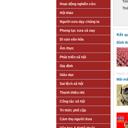
Tìm
Hoạt động nghiên cứu
Thờ
Hội thảo
Người xưa dạy chúng ta
Phong tục xưa và nay
Kết q
Di sản văn hóa
Bình t
Ẩm thực
Phát triển xã hội
Gia đình
Nguồn ti
Giáo dục
Mãi mã
Sai lệch xã hội
Thanh thiếu nhi
Công tác xã hội
Tri thức phổ cập
Cảm thụ người Xưa