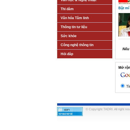
Văn học & Nghệ thuật
Bật mí
Thi đàm
Văn hóa Tâm linh
Thông tin tư liệu
Sức khỏe
Công nghệ thông tin
Nếu 
Hỏi đáp
Mở rộng
Tì
© Copyright TADRI. All right re