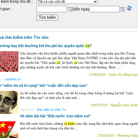
 kiếm trong chủ đề :
i gian :
Đến ngày
uả tìm kiếm trên Tin tức
hường hay bất thường khi thu phí tác quyền quốc
ca
?
Câu chuyện văn hóa khiến nhiều người quan tâm nhất trong tuần qua khi Trung
tâm Bảo vệ Quyền tác giả Âm nhạc Việt Nam (VCPMC ) vừa yêu cầu thu phí tiền
tác quyền bài ‘Tiến quân
ca
', là Quốc
ca
của Việt Nam, lập tức dư luận phản ứng,
gây những tranh cãi bởi việc bình thường trở nên bất thường. Bình......
27/08/2015 - Xuân Vũ (tổng hợp)
n :
vanhien.vn
i “niềm tin và hi vọng” bởi “cuộc đời vẫn đẹp sao”
òn đó niềm tin vào cuộc sống, còn đó hi vọng cháy bỏng ở tương lai bởi “cuộc
đời vẫn đẹp sao” và tình yêu là mãi mãi....
03/07/2015 - Nguyễn Duy Xuân
Nguồn tin :
Báo điện tử Dân Trí
40 năm bài hát “Đất nước trọn niềm vui”
Khi đất nước hòa bình, những
ca
khúc
xưa vẫn vang lên như thúc giục lòng người
nhớ về một thời hào hùng của dân tộc....
27/04/2015 - Phương Thúy