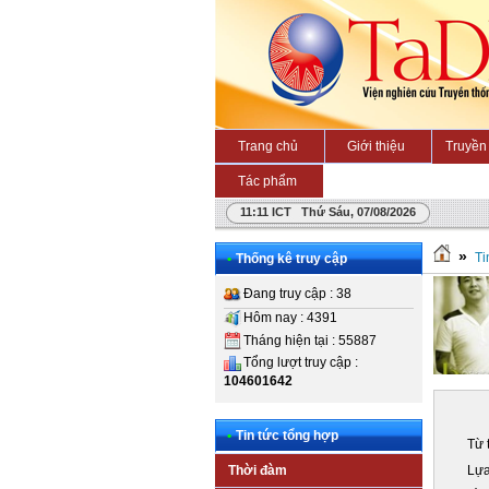
Trang chủ
Giới thiệu
Truyền 
Tác phẩm
11:11 ICT Thứ Sáu, 07/08/2026
»
Ti
•
Thống kê truy cập
Đang truy cập : 38
Hôm nay : 4391
Tháng hiện tại : 55887
Tổng lượt truy cập :
104601642
•
Tin tức tổng hợp
Từ 
Lựa
Thời đàm