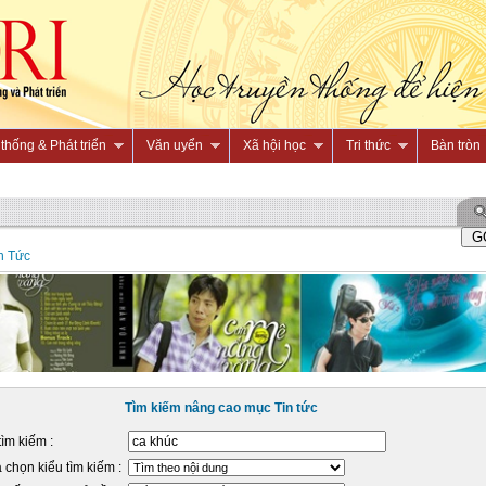
thống & Phát triển
Văn uyển
Xã hội học
Tri thức
Bàn tròn
n Tức
Tìm kiếm nâng cao mục Tin tức
tìm kiếm :
 chọn kiểu tìm kiếm :