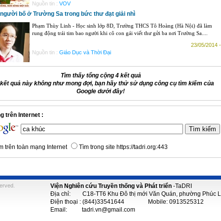
Nguồn tin :
VOV
 người bố ở Trường Sa trong bức thư đạt giải nhì
Phạm Thùy Linh - Học sinh lớp 8D, Trường THCS Tô Hoàng (Hà Nội) đã làm
rung động trái tim bao người khi cô con gái viết thư gửi ba nơi Trường Sa....
23/05/2014 -
Nguồn tin :
Giáo Dục và Thời Đại
Tìm thấy tổng cộng 4 kết quả
kết quả này không như mong đợi, bạn hãy thử sử dụng công cụ tìm kiếm của
Google dưới đây!
 trên Internet :
m trên toàn mạng Internet
Tìm trong site https://tadri.org:443
served.
Viện Nghiên cứu Truyền thống và Phát triển
-
TaDRI
Địa chỉ: C18-TT6 Khu Đô thị mới Văn Quán, phường Phúc La
Điện thoại : (844)33541644 Mobile: 0913525312
Email: tadri.vn@gmail.com