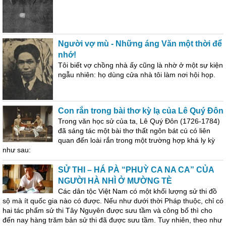
Người vợ mù - Những áng Văn một thời để
nhớ!
Tôi biết vợ chồng nhà ấy cũng là nhờ ở một sự kiện
ngẫu nhiên: họ dùng cửa nhà tôi làm nơi hội họp.
Con rắn trong bài thơ kỳ lạ của Lê Quý Đôn
Trong văn học sử của ta, Lê Quý Đôn (1726-1784)
đã sáng tác một bài thơ thất ngôn bát cú có liên
quan đến loài rắn trong một trường hợp khá ly kỳ
như sau:
SỬ THI – HÁ PÀ “PHUỲ CA NA CA” CỦA
NGƯỜI HÀ NHÌ Ở MƯỜNG TÈ
Các dân tộc Việt Nam có một khối lượng sử thi đồ
sộ mà ít quốc gia nào có được. Nếu như dưới thời Pháp thuộc, chỉ có
hai tác phẩm sử thi Tây Nguyên được sưu tầm và công bố thì cho
đến nay hàng trăm bản sử thi đã được sưu tầm. Tuy nhiên, theo như