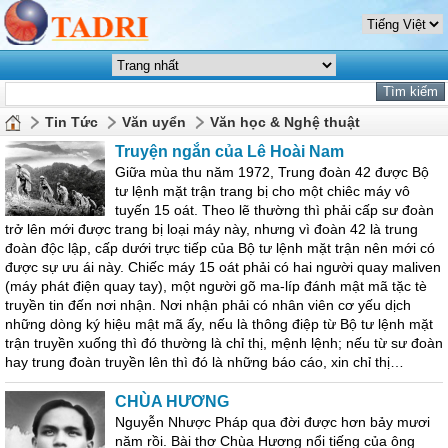
Tin Tức
Văn uyển
Văn học & Nghệ thuật
Truyện ngắn của Lê Hoài Nam
Giữa mùa thu năm 1972, Trung đoàn 42 được Bộ
tư lệnh mặt trận trang bị cho một chiêc máy vô
tuyến 15 oát. Theo lẽ thường thì phải cấp sư đoàn
trở lên mới được trang bị loại máy này, nhưng vì đoàn 42 là trung
đoàn độc lập, cấp dưới trực tiếp của Bộ tư lệnh mặt trận nên mới có
được sự ưu ái này. Chiếc máy 15 oát phải có hai người quay maliven
(máy phát điện quay tay), một người gõ ma-líp đánh mật mã tặc tè
truyền tin đến nơi nhận. Nơi nhận phải có nhân viên cơ yếu dịch
những dòng ký hiệu mật mã ấy, nếu là thông điệp từ Bộ tư lệnh mặt
trận truyền xuống thì đó thường là chỉ thị, mệnh lệnh; nếu từ sư đoàn
hay trung đoàn truyền lên thì đó là những báo cáo, xin chỉ thị…
CHÙA HƯƠNG
Nguyễn Nhược Pháp qua đời được hơn bảy mươi
năm rồi. Bài thơ Chùa Hương nổi tiếng của ông