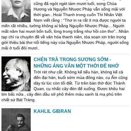
cũng đã ngót ngét tám mươi tuổi, song Chùa
Hương và Nguyễn Nhược Pháp vẫn sống mãi với
thời gian...Hoài Thanh trong cuốn Thi Nhân Việt
Nam viết rằng : “Thơ in ra rất ít mà được người ta
mến rất nhiều, tưởng không ai bằng Nguyễn Nhược Pháp... Người
mất năm hai mươi bốn tuổi, lòng trong trắng như hồi còn thơ”...Nhân
tạp chí ra chuyên đề về văn hóa thanh niên, tòa soạn xin trân trọng
giới thiệu bài thơ nổi tiếng này của Nguyễn Nhược Pháp, người sống
mãi ở tuổi đôi mươi..
CHÉN TRÀ TRONG SƯƠNG SỚM -
NHỮNG ÁNG VĂN MỘT THỜI ĐỂ NHỚ
Trời rét như cắt. Không kể tiểu hàn, không kể cả
đến đại hàn, buổi sớm mùa đông nào, cụ Ấm cũng
dậy từ lúc còn tối đất. Từ trên bàn thờ đức Thánh
Quan, cụ nhấc cây đèn đế xuống. Được khêu hai
tim bấc nữa , cây đèn dầu sở phô thêm màu xanh lá mạ phủ trên
chất sứ Bát Tràng.
KAHLIL GIBRAN