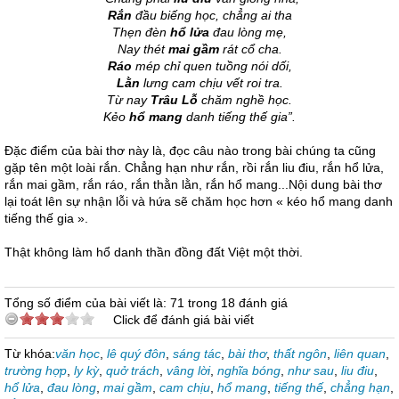
Rắn
đầu biếng học, chẳng ai tha
Thẹn đèn
hổ lửa
đau lòng mẹ,
Nay thét
mai gầm
rát cổ cha.
Ráo
mép chỉ quen tuồng nói dối,
Lằn
lưng cam chịu vết roi tra.
Từ nay
Trâu Lỗ
chăm nghề học.
Kẻo
hổ mang
danh tiếng thế gia”.
Đặc điểm của bài thơ này là, đọc câu nào trong bài chúng ta cũng
gặp tên một loài rắn. Chẳng hạn như rắn, rồi rắn liu điu, rắn hổ lửa,
rắn mai gầm, rắn ráo, rắn thằn lằn, rắn hổ mang...Nội dung bài thơ
lại toát lên sự nhận lỗi và hứa sẽ chăm học hơn « kéo hổ mang danh
tiếng thế gia ».
Thật không làm hổ danh thần đồng đất Việt một thời.
Tổng số điểm của bài viết là: 71 trong 18 đánh giá
Click để đánh giá bài viết
Từ khóa:
văn học
,
lê quý đôn
,
sáng tác
,
bài thơ
,
thất ngôn
,
liên quan
,
trường hợp
,
ly kỳ
,
quở trách
,
vâng lời
,
nghĩa bóng
,
như sau
,
liu điu
,
hổ lửa
,
đau lòng
,
mai gầm
,
cam chịu
,
hổ mang
,
tiếng thế
,
chẳng hạn
,