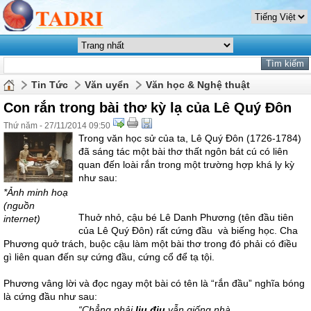
Tin Tức
Văn uyển
Văn học & Nghệ thuật
Con rắn trong bài thơ kỳ lạ của Lê Quý Đôn
Thứ năm - 27/11/2014 09:50
Trong văn học sử của ta, Lê Quý Đôn (1726-1784)
đã sáng tác một bài thơ thất ngôn bát cú có liên
quan đến loài rắn trong một trường hợp khá ly kỳ
như sau:
*Ảnh minh hoạ
(nguồn
Thuở nhỏ, cậu bé Lê Danh Phương (tên đầu tiên
internet)
của Lê Quý Đôn) rất cứng đầu và biếng học. Cha
Phương quở trách, buộc cậu làm một bài thơ trong đó phải có điều
gì liên quan đến sự cứng đầu, cứng cổ để tạ tội.
Phương vâng lời và đọc ngay một bài có tên là “rắn đầu” nghĩa bóng
là cứng đầu như sau:
“Chẳng phải
liu điu
vẫn giống nhà,