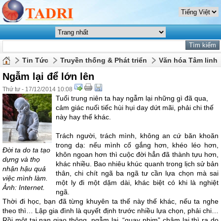
Tin Tức
Truyền thống & Phát triển
Văn hóa Tâm linh
Ngẫm lại để lớn lên
Thứ tư - 17/12/2014 10:08
Tuổi trung niên ta hay ngẫm lại những gì đã qua,
cảm giác nuối tiếc hùi hụi day dứt mãi, phải chi thế
này hay thế khác.
Trách người, trách mình, không an cứ băn khoăn
trong dạ: nếu mình cố gắng hơn, khéo léo hơn,
Đời ta do ta tạo
khôn ngoan hơn thì cuộc đời hẳn đã thành tựu hơn,
dựng và thọ
khác nhiều. Bao nhiêu khúc quanh trong lịch sử bản
nhận hậu quả
thân, chi chít ngã ba ngã tư cần lựa chọn mà sai
việc mình làm.
một ly đi một dặm dài, khác biệt có khi là nghiệt
Ảnh: Internet.
ngã.
Thời đi học, bạn đã từng khuyên ta thế này thế khác, nếu ta nghe
theo thì… Lập gia đình là quyết định trước nhiều lựa chọn, phải chi…
Rồi một tai nạn giao thông, ngẫm lại, “quay phim” chậm lại thì ra do