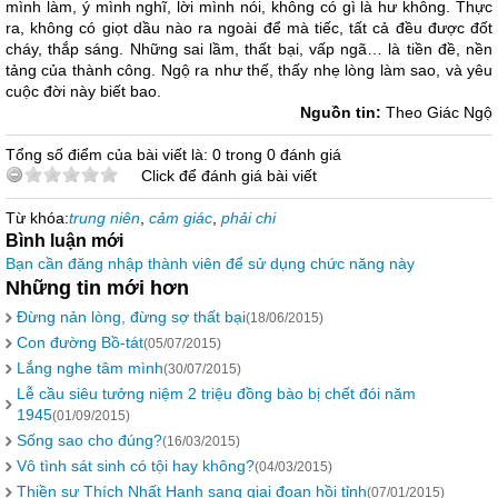
mình làm, ý mình nghĩ, lời mình nói, không có gì là hư không. Thực
ra, không có giọt dầu nào ra ngoài để mà tiếc, tất cả đều được đốt
cháy, thắp sáng. Những sai lầm, thất bại, vấp ngã… là tiền đề, nền
tảng của thành công. Ngộ ra như thế, thấy nhẹ lòng làm sao, và yêu
cuộc đời này biết bao.
Nguồn tin:
Theo Giác Ngộ
Tổng số điểm của bài viết là: 0 trong 0 đánh giá
Click để đánh giá bài viết
Từ khóa:
trung niên
,
cảm giác
,
phải chi
Bình luận mới
Bạn cần đăng nhập thành viên để sử dụng chức năng này
Những tin mới hơn
Đừng nản lòng, đừng sợ thất bại
(18/06/2015)
Con đường Bồ-tát
(05/07/2015)
Lắng nghe tâm mình
(30/07/2015)
Lễ cầu siêu tưởng niệm 2 triệu đồng bào bị chết đói năm
1945
(01/09/2015)
Sống sao cho đúng?
(16/03/2015)
Vô tình sát sinh có tội hay không?
(04/03/2015)
Thiền sư Thích Nhất Hạnh sang giai đoạn hồi tỉnh
(07/01/2015)