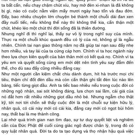
ta bất cẩn, nếu chạy chậm chút xíu, hay mở đèn xi-nhan là đã không
bị gì, nào có cuộc nằm viện mấy mươi ngày hao tốn và đau đớn.
Đấy, bao nhiêu chuyện lớn chuyện bé thành một chuỗi dài đan xen
đầy nuối tiếc, nếu không thế này thì không thế kia, cẩn thận một
chút, khéo léo một chút thì đời sống đã là thiên đường.
Nhưng nghĩ đi thì nghĩ lại, thấy sự vô lý trong nghĩ suy của mình.
Thực ra một chuỗi khúc quanh đều có lý của nó, không gì là ngẫu
nhiên. Chính tai nạn giao thông năm nọ đã giúp tai nạn sau đấy nhẹ
hơn nhiều, và tay lái của ta cứng cáp hơn. Chính vì ta học ngành này
theo lựa chọn kiên quyết của bản thân mới có kết quả nọ. Chính vì ta
yêu em và quyết sống cùng em mới dệt nên tình yêu say đắm đến
thế, cho dù sau đấy cũng nhiều đắng cay.
Như một người cần kiệm chắt chiu dành dụm, hít hà trước mọi chi
tiêu, thậm chí đốt đèn dầu mà còn cẩn thận ghi tắt đèn lúc nào lên
bảng, tiếc từng giọt dầu. Anh ta tiếc bao nhiêu nếu trong cuộc đời có
những ngộ nhận, sai sót không đáng, lựa chọn sai lầm, cái giá của
nó đắt hơn rất nhiều những giọt dầu nhỏ bé. Nhưng ngẫm cho thật
kỹ, tới nơi tới chốn sẽ thấy cuộc đời là một chuỗi sự kiện hữu lý,
nhân quả, có cái này mới có cái kia, đắng cay mới có ngọt bùi hôm
nay, thất bại là mẹ thành công.
Lại nhớ quá trình gian nan tìm đạo, sự tư duy quyết liệt và nghiêm
cẩn của Đức Phật để cuối cùng giác ngộ được chân lý, trong đó có
quy luật nhân quả. Đời ta do ta tạo dựng và thọ nhận hậu quả việc