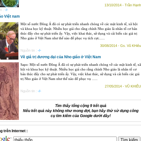
13/10/2014 - Trần Hạnh
n :
-/-
áo Việt nam
Một số nước Đông Á đã có sự phát triển nhanh chóng về các mặt kinh tế, xã hội
và khoa học kỹ thuật. Nhiều học giả cho rằng chính Nho giáo là nhân tố cơ bản
thúc đẩy cho sự phát triển ấy. Vậy, việc khai thác, sử dụng và cải biến các giá trị
Nho giáo ở Việt Nam như thế nào để phục vụ tích cực......
30/08/2014 - Gs. Vũ KHiêu
Nguồn tin :
-/-
Về giá trị đương đại của Nho giáo ở Việt Nam
Sapo: Một số nước Ðông Á đã có sự phát triển nhanh chóng về các mặt kinh tế, xã
hội và khoa học kỹ thuật. Nhiều học giả cho rằng chính Nho giáo là nhân tố cơ
bản thúc đẩy cho sự phát triển ấy. Vậy, việc khai thác, sử dụng và cải biến các giá
trị Nho giáo ở Việt Nam như thế nào để phục vụ ......
27/05/2014 - VŨ KHIÊU
Nguồn tin :
-/-
Tìm thấy tổng cộng 9 kết quả
Nếu kết quả này không như mong đợi, bạn hãy thử sử dụng công
cụ tìm kiếm của Google dưới đây!
 trên Internet :