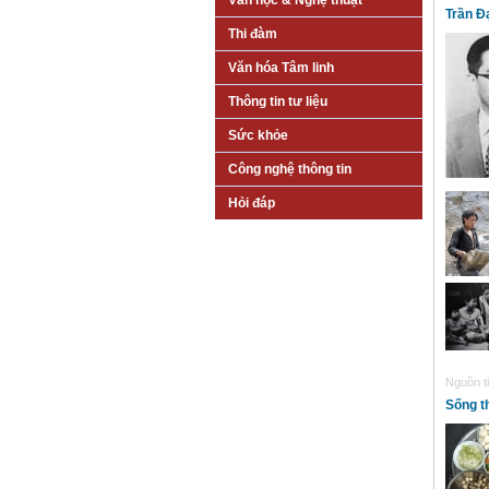
Văn học & Nghệ thuật
Trần Đạ
Thi đàm
Văn hóa Tâm linh
Thông tin tư liệu
Sức khỏe
Công nghệ thông tin
Hỏi đáp
Nguồn ti
Sống th