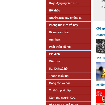
Tìm
Hoạt động nghiên cứu
Thờ
Hội thảo
Người xưa dạy chúng ta
Phong tục xưa và nay
Kết q
Di sản văn hóa
Đoàn v
Ẩm thực
Phát triển xã hội
Gia đình
Con đư
Giáo dục
Sai lệch xã hội
Thanh thiếu nhi
Công tác xã hội
40 năm
Tri thức phổ cập
Cảm thụ người Xưa