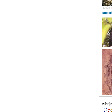
Nguồn ti
Nho gi
Mở rộng