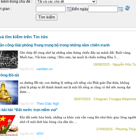
 kiếm trong chủ đề :
i gian :
Đến ngày
uả tìm kiếm trên Tin tức
ăn công Giải phóng Trung trung bộ trong những năm chiến tranh
Ghi chép để cùng nhớ lại những năm tháng chiến đấu tại mảnh đất: Ruồi vàng,
Muỗi bạc, Vắt kim cương / Đói cơm, lạt muối là chiến trường Khu 5....
18/08/2015 - Nguyễn Hữu Ty
Nguồn tin :
vanhien.vn
ờng Bồ-tát
on đường Bồ-tát, con đường lý tưởng nổi tiếng của Phật giáo Đại thừa, không
phải là pháp tu để thành thánh mà là một lối sống ai cũng có thể ước mong đạt
được....
05/07/2015 - Chogyam Trungpa Rinpoche
Nguồn tin :
Theo Giác Ngộ
 bài hát “Đất nước trọn niềm vui”
Khi đất nước hòa bình, những ca khúc xưa vẫn vang lên như thúc giục lòng người
nhớ về một thời hào hùng của dân tộc....
27/04/2015 - Phương Thúy
Nguồn tin :
VOV