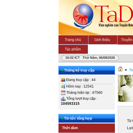
Trang chủ
Giới thiệu
Truyền 
Tác phẩm
16:02 ICT Thứ Năm, 06/08/2026
»
Ti
•
Thống kê truy cập
Đang truy cập : 44
Hôm nay : 12541
Tháng hiện tại : 47560
Tổng lượt truy cập :
104593315
•
Tin tức tổng hợp
Từ 
Lựa
Thời đàm