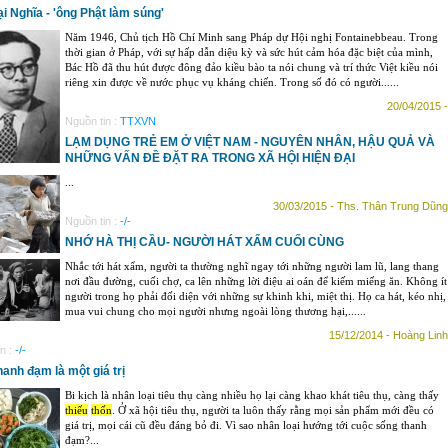
i Nghĩa - 'ông Phật làm súng'
Năm 1946, Chủ tịch Hồ Chí Minh sang Pháp dự Hội nghị Fontainebbeau. Trong
thời gian ở Pháp, với sự hấp dẫn diệu kỳ và sức hút cảm hóa đặc biệt của mình,
Bác Hồ đã thu hút được đông đảo kiều bào ta nói chung và trí thức Việt kiều nói
riêng xin được về nước phục vụ kháng chiến. Trong số đó có người......
20/04/2015 -
Nguồn tin :
TTXVN
LẠM DỤNG TRẺ EM Ở VIỆT NAM - NGUYÊN NHÂN, HẬU QUẢ VÀ
NHỮNG VẤN ĐỀ ĐẶT RA TRONG XÃ HỘI HIỆN ĐẠI
...
30/03/2015 - Ths. Thân Trung Dũng
Nguồn tin :
-/-
NHỚ HÀ THỊ CẦU- NGƯỜI HÁT XẨM CUỐI CÙNG
Nhắc tới hát xẩm, người ta thường nghĩ ngay tới những người lam lũ, lang thang
nơi đầu đường, cuối chợ, ca lên những lời điệu ai oán để kiếm miếng ăn. Không ít
người trong họ phải đối diện với những sự khinh khi, miệt thị. Họ ca hát, kéo nhị,
mua vui chung cho mọi người nhưng ngoài lòng thương hại,......
15/12/2014 - Hoàng Linh
n :
-/-
anh đạm là một giá trị
Bi kịch là nhân loại tiêu thụ càng nhiều họ lại càng khao khát tiêu thụ, càng thấy
thiếu
thốn
. Ở xã hội tiêu thụ, người ta luôn thấy rằng mọi sản phẩm mới đều có
giá trị, mọi cái cũ đều đáng bỏ đi. Vì sao nhân loại hướng tới cuộc sống thanh
đạm?...