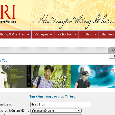
thống & Phát triển
Văn uyển
Xã hội học
Tri thức
Bàn tròn
n Tức
Tìm kiếm nâng cao mục Tin tức
tìm kiếm :
 chọn kiểu tìm kiếm :